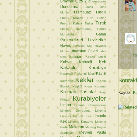
Ceviz
Brownie
Cheesecake
Dondurma
Ekmek
Elmalı
Frambuaz
Fındık
Muffin
Fındık Krokan
Fırın Sütlaç
Fıstık
Fırında Kabak Tatlısı
Fıstıklı Dondurma
Fıstıklı
Ganaj
Muhallebi
Geleneksel Lezzetler
Havuç
Havuçlu Kek
Havuçlu
Hindistan Cevizi
Muffin
Islak
Yo
Ispahan
Kek
Kabak Tatlısı
Kahve
Kahveli Kek
Kakaolu Kurabiye
Kayısı
Karamelli Patlamış Mısır
Kekler
Sonraki
Kazandibi
Kepekli
Ekmek
Keşkül
Krem Karamel
Kremalı Pastalar
Kaydol:
Ka
Krep
Kurabiyeler
Krokan
Limon
Limonlu Cheesecake
Limonlu Dondurma
Limonlu
Limonlu
Haşhaş Tohumlu Kek
Kek
Limonlu Kurabiye
Limonlu
Makaron
Parfe
Mereng
Meyve
Meyveli Pasta
Aranjmanı