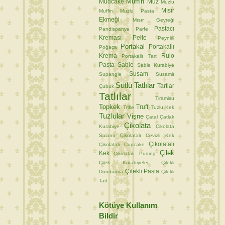
Muffin
Mudcake
Muz
Muzlu
Mısır
Muffin
Muzlu Pasta
Ekmeği
Mısır Gevreği
Pastacı
Pandispanya
Parfe
Kreması
Pelte
Peynirli
Portakal
Portakallı
Poğaça
Krema
Rulo
Portakallı Tart
Pasta
Sable
Sable Kurabiye
Susam
Supangle
Susamlı
Sütlü Tatlılar
Tartlar
Çubuk
Tatlılar
Tiramisu
Topkek
Truff
Trifle
Tuzlu Kek
Tuzlular
Vişne
Çatal
Çatlak
Çikolata
Kurabiye
Çikolata
Salamı
Çikolatalı Cevizli Kek
Çikolatalı
Çikolatalı Cupcake
Çilek
Kek
Çikolatalı Puding
Çilek Kurabiyeler
Çilekli
Çilekli Pasta
Dondurma
Çilekli
Tart
Kötüye Kullanım
Bildir