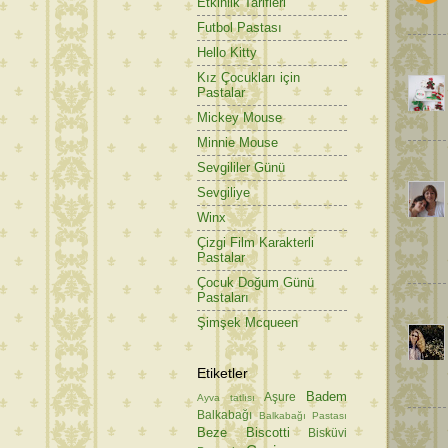
Etkinlik Tarifleri
Futbol Pastası
Hello Kitty
Kız Çocukları için
Pastalar
Mickey Mouse
Minnie Mouse
Sevgililer Günü
Sevgiliye
Winx
Çizgi Film Karakterli
Pastalar
Çocuk Doğum Günü
Pastaları
Şimşek Mcqueen
Etiketler
Badem
Aşure
Ayva tatlısı
Balkabağı
Balkabağı Pastası
Beze
Biscotti
Bisküvi