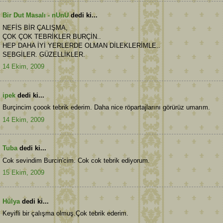
Bir Dut Masalı - nUnU
dedi ki...
NEFİS BİR ÇALIŞMA,
ÇOK ÇOK TEBRİKLER BURÇİN..
HEP DAHA İYİ YERLERDE OLMAN DİLEKLERİMLE..
SEBGİLER. GÜZELLİKLER.
14 Ekim, 2009
ipek
dedi ki...
Burçincim çoook tebrik ederim. Daha nice röpartajlarını görürüz umarım.
14 Ekim, 2009
Tuba
dedi ki...
Cok sevindim Burcin'cim. Cok cok tebrik ediyorum.
15 Ekim, 2009
Hülya
dedi ki...
Keyifli bir çalışma olmuş.Çok tebrik ederim.