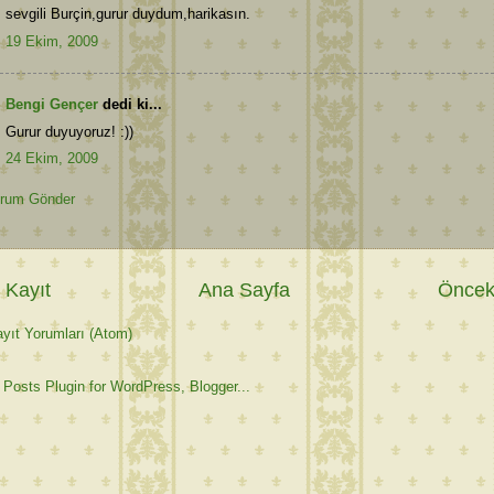
sevgili Burçin,gurur duydum,harikasın.
19 Ekim, 2009
Bengi Gençer
dedi ki...
Gurur duyuyoruz! :))
24 Ekim, 2009
rum Gönder
 Kayıt
Ana Sayfa
Önceki
yıt Yorumları (Atom)