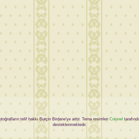
oğrafların telif hakkı Burçin Birdane'ye aittir. Tema resimleri
Colonel
tarafınd
desteklenmektedir.