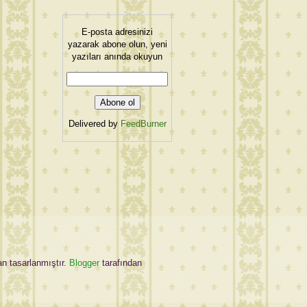
E-posta adresinizi
yazarak abone olun, yeni
yazıları anında okuyun
Delivered by
FeedBurner
an tasarlanmıştır.
Blogger
tarafından