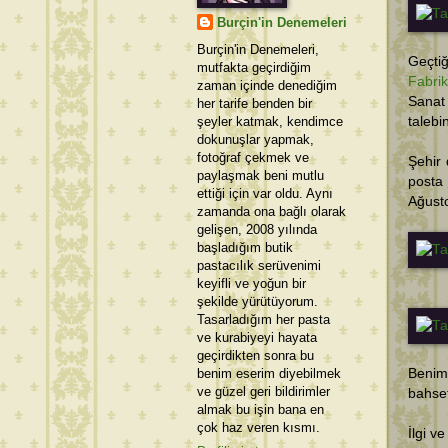
Burçin'in Denemeleri
Burçin'in Denemeleri,
Geçti
mutfakta geçirdiğim
Fabri
zaman içinde denediğim
Sanat 
her tarife benden bir
şeyler katmak, kendimce
talebi
dokunuşlar yapmak,
fotoğraf çekmek ve
Şehir 
paylaşmak beni mutlu
posta 
ettiği için var oldu. Aynı
Ağusto
zamanda ona bağlı olarak
gelişen, 2008 yılında
başladığım butik
pastacılık serüvenimi
keyifli ve yoğun bir
şekilde yürütüyorum.
Tasarladığım her pasta
ve kurabiyeyi hayata
geçirdikten sonra bu
benim eserim diyebilmek
Benim
ve güzel geri bildirimler
bahse
almak bu işin bana en
çok haz veren kısmı.
İlgi v