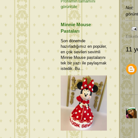
Profilimin tamamını
görüntüle
Not: 
görünt
Minnie Mouse
Pastaları
Etiketl
Son dönemde
hazırladığımız en popüler,
11 y
en çok sevilen sevimli
Minnie Mouse pastalarını
tek bir yazı ile paylaşmak
istedik. Bu...