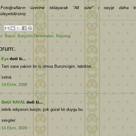
Fotoğrafların üzerine tıklayarak "All size" ı seçip daha b
üleyebilirsiniz.
er:
Basın
,
Burçin'in Denemeleri
,
Röportaj
orum:
Eya
dedi ki...
Tam sana yakisir bir is olmus Burcincigim, tebrikler...
zehra
14 Ekim, 2009
Betül KAVAL
dedi ki...
tebrik ediyorum burçin. çok güzel bir duygu bu.
sevgiler.
14 Ekim, 2009