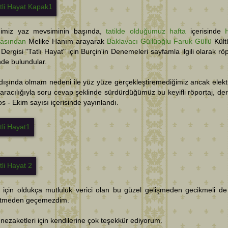
ğimiz yaz mevsiminin başında,
tatilde olduğumuz hafta
içerisinde
kasından
Melike Hanım arayarak
Baklavacı Güllüoğlu Faruk Güllü
Kült
Dergisi "Tatlı Hayat" için Burçin'in Denemeleri sayfamla ilgili olarak röp
nde bulundular.
dışında olmam nedeni ile yüz yüze gerçekleştiremediğimiz ancak elekt
aracılığıyla soru cevap şeklinde sürdürdüğümüz bu keyifli röportaj, der
s - Ekim sayısı içerisinde yayınlandı.
 için oldukça mutluluk verici olan bu güzel gelişmeden gecikmeli de
tmeden geçemezdim.
e nezaketleri için kendilerine çok teşekkür ediyorum.