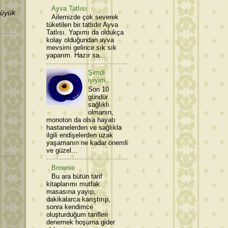
Ayva Tatlısı
üyük
Ailemizde çok severek
tüketilen bir tatlıdır Ayva
Tatlısı. Yapımı da oldukça
kolay olduğundan ayva
mevsimi gelince sık sık
yaparım. Hazır sa...
Şimdi
iyiyim...
Son 10
gündür
sağlıklı
olmanın,
monoton da olsa hayatı
hastanelerden ve sağlıkla
ilgili endişelerden uzak
yaşamanın ne kadar önemli
ve güzel...
Brownie
Bu ara bütün tarif
kitaplarımı mutfak
masasına yayıp,
dakikalarca karıştırıp,
sonra kendimce
oluşturduğum tarifleri
denemek hoşuma gider