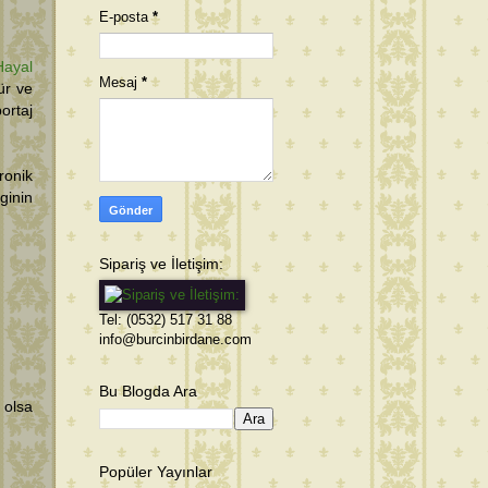
E-posta
*
Hayal
Mesaj
*
ür ve
ortaj
ronik
ginin
Sipariş ve İletişim:
Tel: (0532) 517 31 88
info@burcinbirdane.com
Bu Blogda Ara
 olsa
Popüler Yayınlar