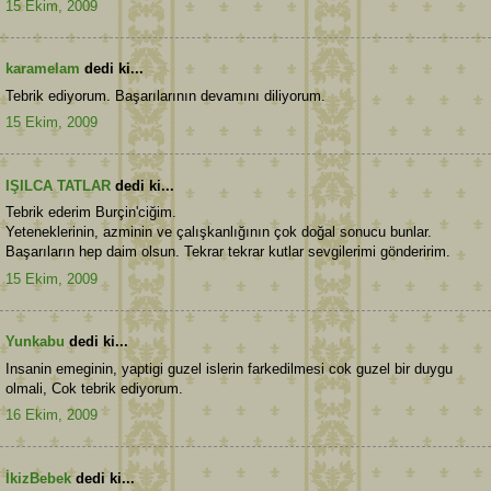
15 Ekim, 2009
karamelam
dedi ki...
Tebrik ediyorum. Başarılarının devamını diliyorum.
15 Ekim, 2009
IŞILCA TATLAR
dedi ki...
Tebrik ederim Burçin'ciğim.
Yeteneklerinin, azminin ve çalışkanlığının çok doğal sonucu bunlar.
Başarıların hep daim olsun. Tekrar tekrar kutlar sevgilerimi gönderirim.
15 Ekim, 2009
Yunkabu
dedi ki...
Insanin emeginin, yaptigi guzel islerin farkedilmesi cok guzel bir duygu
olmali, Cok tebrik ediyorum.
16 Ekim, 2009
İkizBebek
dedi ki...