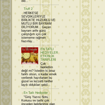
old...
Truff 2
HERKESE
SEVDİKLERİYLE
BİRLİKTE HUZURLU VE
MUTLU BİR BAYRAM
DİLİYORUM... Geçen
bayram arife günü
çalıştığım için çok
istememe rağmen
hazırlay...
EN TATLI
HEDİYELER
ETKİNLİK
TARİFLERİ
Çok
beklettim
değil mi? İstedim ki biraz
farklı olsun, o kadar emek
verilerek hazırlanan bu
güzel ve lezzetli tarifler
layık oldukları şekil...
En Tatlı Hediyeler
"Giriş Yazısı Notu :
Konusu ve tarihi çok
önceden belirlenmiş olan