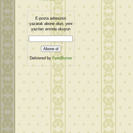
E-posta adresinizi
yazarak abone olun, yeni
yazıları anında okuyun
Delivered by
FeedBurner