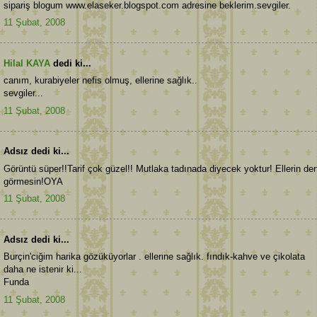
sipariş blogum www.elaseker.blogspot.com adresine beklerim.sevgiler.
11 Şubat, 2008
Hilal KAYA
dedi ki...
canım, kurabiyeler nefis olmuş, ellerine sağlık..
sevgiler...
11 Şubat, 2008
Adsız dedi ki...
Görüntü süper!!Tarif çok güzel!! Mutlaka tadınada diyecek yoktur! Ellerin der
görmesin!OYA
11 Şubat, 2008
Adsız dedi ki...
Burçin'ciğim harika gözüküyorlar . ellerine sağlık. fındık-kahve ve çikolata
daha ne istenir ki...
Funda
11 Şubat, 2008