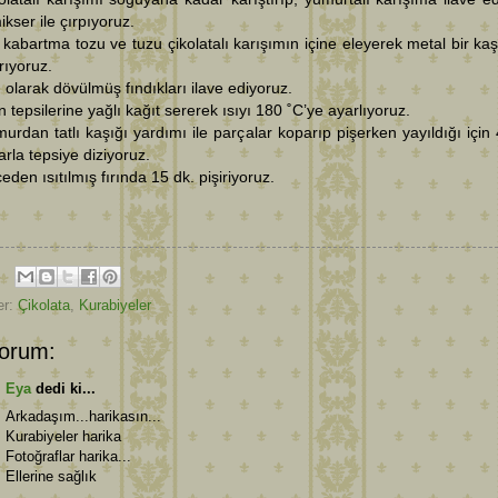
ikser ile çırpıyoruz.
 kabartma tozu ve tuzu çikolatalı karışımın içine eleyerek metal bir kaşı
ırıyoruz.
 olarak dövülmüş fındıkları ilave ediyoruz.
ın tepsilerine yağlı kağıt sererek ısıyı 180 ˚C’ye ayarlıyoruz.
urdan tatlı kaşığı yardımı ile parçalar koparıp pişerken yayıldığı için
larla tepsiye diziyoruz.
eden ısıtılmış fırında 15 dk. pişiriyoruz.
er:
Çikolata
,
Kurabiyeler
orum:
Eya
dedi ki...
Arkadaşım...harikasın...
Kurabiyeler harika
Fotoğraflar harika...
Ellerine sağlık