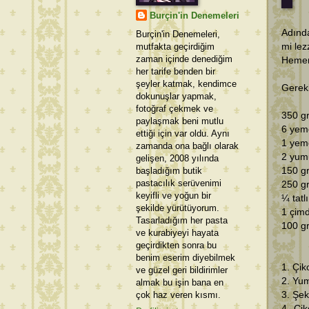
Burçin'in Denemeleri
Adında
Burçin'in Denemeleri,
mutfakta geçirdiğim
mi lez
zaman içinde denediğim
Hemen
her tarife benden bir
şeyler katmak, kendimce
Gerekl
dokunuşlar yapmak,
fotoğraf çekmek ve
350 gr
paylaşmak beni mutlu
6 yeme
ettiği için var oldu. Aynı
1 yem
zamanda ona bağlı olarak
2 yum
gelişen, 2008 yılında
başladığım butik
150 gr
pastacılık serüvenimi
250 g
keyifli ve yoğun bir
¼ tatl
şekilde yürütüyorum.
1 çimd
Tasarladığım her pasta
100 gr
ve kurabiyeyi hayata
geçirdikten sonra bu
benim eserim diyebilmek
1. Çik
ve güzel geri bildirimler
2. Yum
almak bu işin bana en
çok haz veren kısmı.
3. Şek
4. Çik