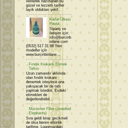
verilerek hazırlanan bu
güzel ve lezzetli tarifler
layık oldukları şekil...
Karlar Ülkesi
Pasta
Sipariş ve
iletişim için:
info@burcinb
irdane.com
(0532) 517 31 88 Yeni
modeller için
www.burcinbirdane....
Fındık Krokanlı Etimek
Tatlısı
Uzun zamandır aklımda
olan fındık krokanı
denemek isteyince ona
yakışacak bir de tatlı
yapmak istedim. Evdeki
etimekleri de
değerlendirebil...
Mücevher Filler (Jewelled
Elephants)
Sıra geldi biraz gecikmeli
de olsa benim etkinlik
tarifime. Logomuzdaki