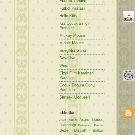
Etkinlik Tarifleri
Futbol Pastası
Hello Kitty
Kız Çocukları için
Pastalar
Mickey Mouse
Minnie Mouse
Sevgililer Günü
Sevgiliye
Winx
Çizgi Film Karakterli
Pastalar
Çocuk Doğum Günü
Pastaları
Şimşek Mcqueen
Etiketler
Badem
Aşure
Ayva tatlısı
Balkabağı
Balkabağı Pastası
Beze
Biscotti
Bisküvi