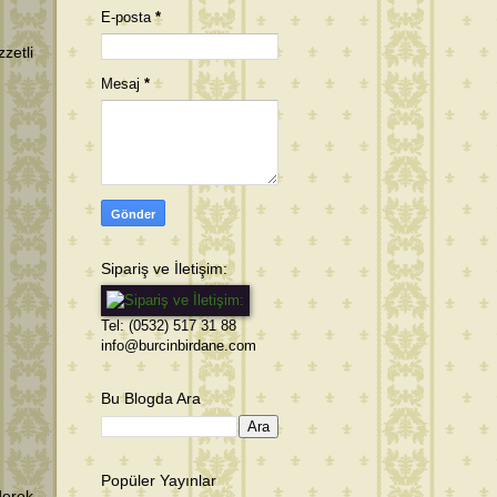
E-posta
*
zetli
Mesaj
*
Sipariş ve İletişim:
Tel: (0532) 517 31 88
info@burcinbirdane.com
Bu Blogda Ara
Popüler Yayınlar
derek