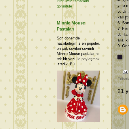
Profilimin tamamını
yine m
görüntüle
5. Un,
karışt
Minnie Mouse
6. Son
7. Fır
Pastaları
8. Ham
Son dönemde
aralık
hazırladığımız en popüler,
9. Önc
en çok sevilen sevimli
Minnie Mouse pastalarını
tek bir yazı ile paylaşmak
istedik. Bu...
Etiketl
21 y