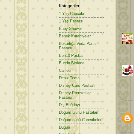
Kategoriler
1 Yaş Cupcake
1 Yaş Pastası
Baby Shower
Bebek Kurabiyeleri
Bekarlığa Veda Partisi
Pastası
Ben10 Pastası
Burçin Birdane
Caillou
Deniz Temalı
Disney Cars Pastası
Disney Prensesleri
Pastası
Diş Buğdayı
Doğum Günü Pastaları
Doğum günü Cupcakeleri
Düğün