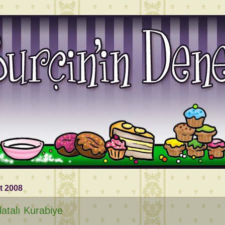
t 2008
latalı Kurabiye