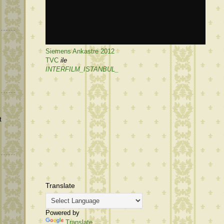
Siemens Ankastre 2012
TVC
ile
INTERFILM_ISTANBUL_
t
Translate
Powered by
Translate