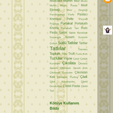
Muffin
Mudcake
Muz
Muzlu
Mısır
Muffin
Muzlu Pasta
Ekmeği
Mısır Gevreği
Pastacı
Pandispanya
Parfe
Kreması
Pelte
Peynirli
Portakal
Portakallı
Poğaça
Krema
Rulo
Portakallı Tart
Pasta
Sable
Sable Kurabiye
Susam
Supangle
Susamlı
Sütlü Tatlılar
Tartlar
Çubuk
Tatlılar
Tiramisu
Topkek
Truff
Trifle
Tuzlu Kek
Tuzlular
Vişne
Çatal
Çatlak
Çikolata
Kurabiye
Çikolata
Salamı
Çikolatalı Cevizli Kek
Çikolatalı
Çikolatalı Cupcake
Çilek
Kek
Çikolatalı Puding
Çilek Kurabiyeler
Çilekli
Çilekli Pasta
Dondurma
Çilekli
Tart
Kötüye Kullanım
Bildir