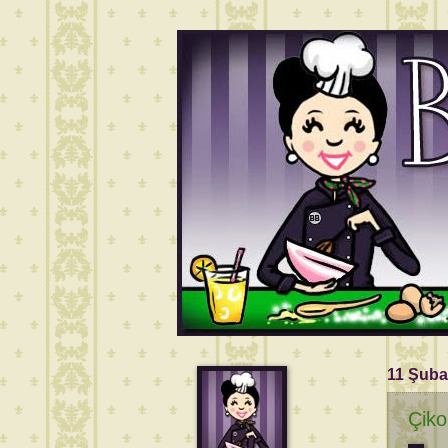
11 Şuba
Çiko