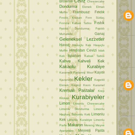
Ceviz
Brownie
Cheesecake
Dondurma
Ekmek
Elmalı
Frambuaz
Fındık
Muffin
Fındık Krokan
Fırın Sütlaç
Fıstık
Fırında Kabak Tatlısı
Fıstıklı Dondurma
Fıstıklı
Ganaj
Muhallebi
Geleneksel Lezzetler
Havuç
Havuçlu Kek
Havuçlu
Hindistan Cevizi
Muffin
Islak
Ispahan
Kek
Kabak Tatlısı
Kahve
Kahveli Kek
Kakaolu Kurabiye
Kayısı
Karamelli Patlamış Mısır
Kekler
Kazandibi
Kepekli
Ekmek
Keşkül
Krem Karamel
Kremalı Pastalar
Krep
Kurabiyeler
Krokan
Limon
Limonlu Cheesecake
Limonlu Dondurma
Limonlu
Limonlu
Haşhaş Tohumlu Kek
Kek
Limonlu Kurabiye
Limonlu
Makaron
Parfe
Mereng
Meyve
Meyveli Pasta
Aranjmanı