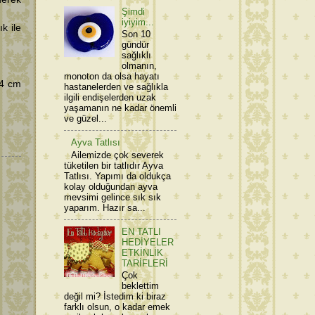
Şimdi
iyiyim...
k ile
Son 10
gündür
sağlıklı
olmanın,
monoton da olsa hayatı
 4 cm
hastanelerden ve sağlıkla
ilgili endişelerden uzak
yaşamanın ne kadar önemli
ve güzel...
Ayva Tatlısı
Ailemizde çok severek
tüketilen bir tatlıdır Ayva
Tatlısı. Yapımı da oldukça
kolay olduğundan ayva
mevsimi gelince sık sık
yaparım. Hazır sa...
EN TATLI
HEDİYELER
ETKİNLİK
TARİFLERİ
Çok
beklettim
değil mi? İstedim ki biraz
farklı olsun, o kadar emek