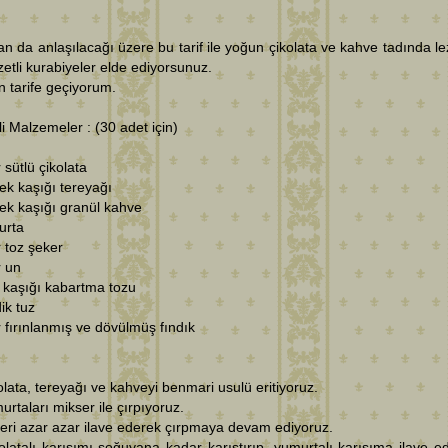
n da anlaşılacağı üzere bu tarif ile yoğun çikolata ve kahve tadında lez
zetli kurabiyeler elde ediyorsunuz.
 tarife geçiyorum.
i Malzemeler : (30 adet için)
 sütlü çikolata
k kaşığı tereyağı
ek kaşığı granül kahve
urta
 toz şeker
r un
ı kaşığı kabartma tozu
ik tuz
 fırınlanmış ve dövülmüş fındık
olata, tereyağı ve kahveyi benmari usulü eritiyoruz.
urtaları mikser ile çırpıyoruz.
eri azar azar ilave ederek çırpmaya devam ediyoruz.
olatalı karışımı soğuyana kadar karıştırıp, yumurtalı karışıma ilave e