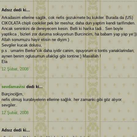
Adsız dedi ki...
Arkadasim ellerine saglik, cok nefis gozukmete bu kukiler. Burada da (US)
CIKOLATA chipli cookiler pek bir meshur, daha dun yaptim kendi tarifimden.
Ancak seninkini de deneyecem kesin. Belli ki harika tadi.. Sen boyle
yaptikca , bizleri zor duruma sokuyorsun Burcincim, ha babam yap yap ye:))
Allah sonumuzu hayir etisin ne diyim:)
Sevgiler kucak dolusu,
p.s . umarim Berke"cik daha iyidir canim, opuyorum o tontis yanaklarindan,
aynen benim oglusumun ufakligi gibi tontine:) Masallah !
Ela
12 Şubat, 2008
sevdamavisi
dedi ki...
Burçinciğim,
nefis olmuş kurabiyelerin ellerine sağlık. her zamanki gibi göz alıyor.
sevgiler..
12 Şubat, 2008
Adsız dedi ki...