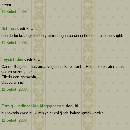
Zehra
11 Şubat, 2008
Delfina ;
dedi ki...
ben de bu kurabiyelerden yaptım bugün burçin.nefis di mi..ellerine sağlık
11 Şubat, 2008
Feyza Fidan
dedi ki...
Canım Burçinim, herzamanki gibi harika bir tariff...Resime ise zaten artık
yorum yazmıycam...
Ellerin dert görmesin,
Öpüyorumm...
11 Şubat, 2008
Esra :) - kadincablog.blogspot.com
dedi ki...
bu havada evde bu kurabiyeler eşliğinde kahve içmek vardı :(
11 Şubat, 2008