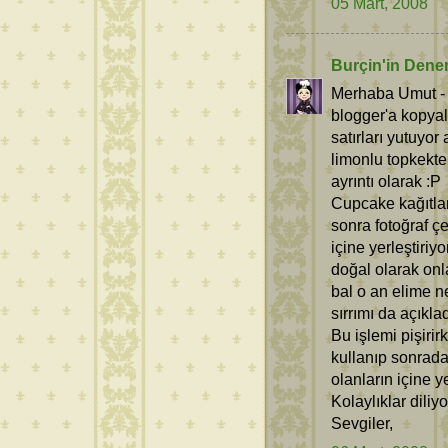
05 Mart, 2008
Burçin'in Dene
Merhaba Umut - T
blogger'a kopya
satırları yutuyo
limonlu topkekt
ayrıntı olarak :P
Cupcake kağıtlar
sonra fotoğraf 
içine yerleştiriy
doğal olarak onl
bal o an elime n
sırrımı da açıkla
Bu işlemi pişiri
kullanıp sonrada
olanların içine y
Kolaylıklar diliy
Sevgiler,