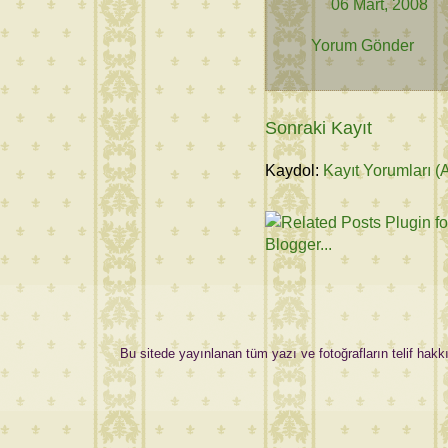
06 Mart, 2008
Yorum Gönder
Sonraki Kayıt
Kaydol:
Kayıt Yorumları (
Bu sitede yayınlanan tüm yazı ve fotoğrafların telif hakkı