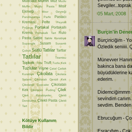
Muffin
Mudcake
Muz
Muzlu
Sevgiler...toprak
Mısır
Muffin
Muzlu Pasta
Ekmeği
Mısır Gevreği
05 Mart, 2008
Pastacı
Pandispanya
Parfe
Kreması
Pelte
Peynirli
Portakal
Portakallı
Poğaça
Burçin'in Dene
Krema
Rulo
Portakallı Tart
Pasta
Sable
Sable Kurabiye
Burçinciğim - Y
Susam
Supangle
Susamlı
Özledik seniiii. 
Sütlü Tatlılar
Tartlar
Çubuk
Tatlılar
Tiramisu
Münevver Hanım -
Topkek
Truff
Trifle
Tuzlu Kek
bakınca bana da 
Tuzlular
Vişne
Çatal
Çatlak
büyüdüklerine k
Çikolata
Kurabiye
Çikolata
ederim.
Salamı
Çikolatalı Cevizli Kek
Çikolatalı
Çikolatalı Cupcake
Çilek
Kek
Çikolatalı Puding
Didemciğimmm - 
Çilek Kurabiyeler
Çilekli
sevindim canım.
Çilekli Pasta
Dondurma
Çilekli
sevdim. Benden d
Tart
Ebrucuğum - Çok
Kötüye Kullanım
Bildir
Esracığım - Çok