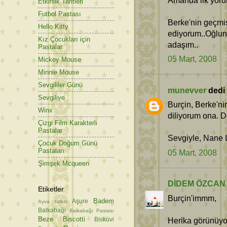
Etkinlik Tarifleri
Futbol Pastası
Berke'nin geçmi
Hello Kitty
ediyorum..Oğlunla
Kız Çocukları için
adaşım..
Pastalar
05 Mart, 2008
Mickey Mouse
Minnie Mouse
Sevgililer Günü
munevver
dedi k
Sevgiliye
Burçin, Berke'nin
Winx
diliyorum ona. D
Çizgi Film Karakterli
Pastalar
Sevgiyle, Nane
Çocuk Doğum Günü
Pastaları
05 Mart, 2008
Şimşek Mcqueen
DİDEM ÖZCAN
Etiketler
Burçin'immm,
Badem
Aşure
Ayva tatlısı
Balkabağı
Balkabağı Pastası
Beze
Biscotti
Herika görünüyor
Bisküvi