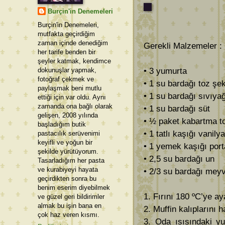
Burçin'in Denemeleri
Burçin'in Denemeleri,
mutfakta geçirdiğim
zaman içinde denediğim
Gerekli Malzemeler : 
her tarife benden bir
şeyler katmak, kendimce
dokunuşlar yapmak,
• 3 yumurta
fotoğraf çekmek ve
• 1 su bardağı toz şe
paylaşmak beni mutlu
• 1 su bardağı sıvıya
ettiği için var oldu. Aynı
zamanda ona bağlı olarak
• 1 su bardağı süt
gelişen, 2008 yılında
• ½ paket kabartma t
başladığım butik
• 1 tatlı kaşığı vanilya
pastacılık serüvenimi
keyifli ve yoğun bir
• 1 yemek kaşığı por
şekilde yürütüyorum.
• 2,5 su bardağı un
Tasarladığım her pasta
ve kurabiyeyi hayata
• 2/3 su bardağı mey
geçirdikten sonra bu
benim eserim diyebilmek
1. Fırını 180 ºC’ye ay
ve güzel geri bildirimler
almak bu işin bana en
2. Muffin kalıplarını h
çok haz veren kısmı.
3. Oda ısısındaki y