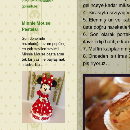
Profilimin tamamını
gelinceye kadar mikse
görüntüle
4. Sırasıyla sıvıyağ 
5. Elenmiş un ve kaba
Minnie Mouse
üste doğru hareketler
Pastaları
6. Son olarak porta
Son dönemde
ilave edip hafifçe karı
hazırladığımız en popüler,
7. Muffin kalıplarının
en çok sevilen sevimli
Minnie Mouse pastalarını
8. Önceden ısıtılmış 
tek bir yazı ile paylaşmak
pişiriyoruz.
istedik. Bu...