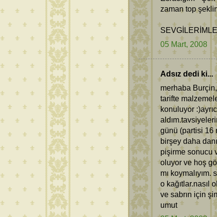
zaman top şekli
SEVGİLERİMLE.
05 Mart, 2008
Adsız dedi ki...
merhaba Burçin,
tarifte malzeme
konuluyor :)ayrıc
aldım.tavsiyeler
günü (partisi 16
birşey daha danı
pişirme sonucu 
oluyor ve hoş gö
mı koymalıyım. s
o kağıtlar.nasıl 
ve sabrın için şi
umut