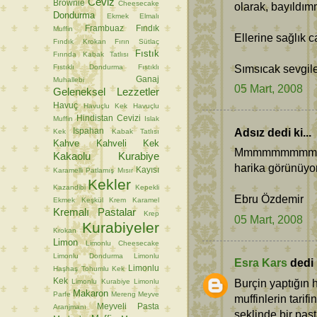
Ceviz
Brownie
Cheesecake
olarak, bayıldım
Dondurma
Ekmek
Elmalı
Frambuaz
Fındık
Muffin
Ellerine sağlık 
Fındık Krokan
Fırın Sütlaç
Fıstık
Fırında Kabak Tatlısı
Sımsıcak sevgiler
Fıstıklı Dondurma
Fıstıklı
Ganaj
Muhallebi
05 Mart, 2008
Geleneksel Lezzetler
Havuç
Havuçlu Kek
Havuçlu
Hindistan Cevizi
Muffin
Islak
Adsız dedi ki...
Ispahan
Kek
Kabak Tatlısı
Kahve
Kahveli Kek
Mmmmmmmmm. nefi
Kakaolu Kurabiye
harika görünüyor
Kayısı
Karamelli Patlamış Mısır
Kekler
Kazandibi
Kepekli
Ebru Özdemir
Ekmek
Keşkül
Krem Karamel
Kremalı Pastalar
Krep
05 Mart, 2008
Kurabiyeler
Krokan
Limon
Limonlu Cheesecake
Limonlu Dondurma
Limonlu
Esra Kars
dedi k
Limonlu
Haşhaş Tohumlu Kek
Kek
Burçin yaptığın 
Limonlu Kurabiye
Limonlu
Makaron
Parfe
Mereng
Meyve
muffinlerin tarif
Meyveli Pasta
Aranjmanı
şeklinde bir pa