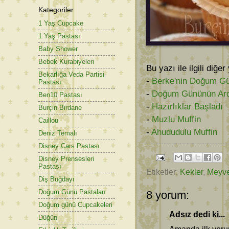
Kategoriler
1 Yaş Cupcake
1 Yaş Pastası
Baby Shower
Bebek Kurabiyeleri
Bu yazı ile ilgili diğer
Bekarlığa Veda Partisi
-
Berke'nin Doğum Gü
Pastası
-
Doğum Gününün Ar
Ben10 Pastası
-
Hazırlıklar Başladı
Burçin Birdane
-
Muzlu Muffin
Caillou
-
Ahududulu Muffin
Deniz Temalı
Disney Cars Pastası
Disney Prensesleri
Pastası
Etiketler:
Kekler
,
Meyve
Diş Buğdayı
Doğum Günü Pastaları
8 yorum:
Doğum günü Cupcakeleri
Adsız dedi ki...
Düğün
Amanda ilk yoru