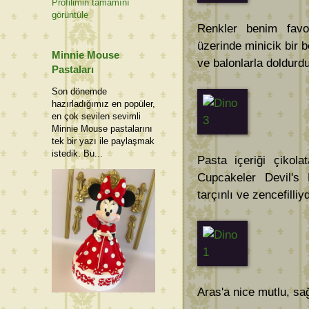
Profilimin tamamını
görüntüle
Renkler benim favor
üzerinde minicik bir 
Minnie Mouse
ve balonlarla doldurd
Pastaları
Son dönemde
hazırladığımız en popüler,
en çok sevilen sevimli
Minnie Mouse pastalarını
tek bir yazı ile paylaşmak
istedik. Bu...
Pasta içeriği çikola
Cupcakeler Devil's 
tarçınlı ve zencefilliyd
Aras'a nice mutlu, sağ