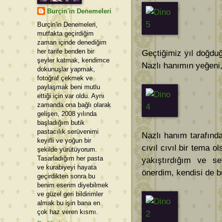
Burçin'in Denemeleri
Burçin'in Denemeleri,
mutfakta geçirdiğim
zaman içinde denediğim
her tarife benden bir
Geçtiğimiz yıl doğduğ
şeyler katmak, kendimce
Nazlı hanımın yeğeni,
dokunuşlar yapmak,
fotoğraf çekmek ve
paylaşmak beni mutlu
ettiği için var oldu. Aynı
zamanda ona bağlı olarak
gelişen, 2008 yılında
başladığım butik
pastacılık serüvenimi
Nazlı hanım tarafınd
keyifli ve yoğun bir
cıvıl cıvıl bir tema o
şekilde yürütüyorum.
Tasarladığım her pasta
yakıştırdığım ve se
ve kurabiyeyi hayata
önerdim, kendisi de b
geçirdikten sonra bu
benim eserim diyebilmek
ve güzel geri bildirimler
almak bu işin bana en
çok haz veren kısmı.