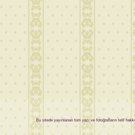
Bu sitede yayınlanan tüm yazı ve fotoğrafların telif hakkı