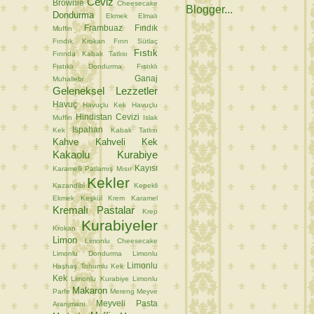
Ceviz
Brownie
Cheesecake
Dondurma
Ekmek
Elmalı
Frambuaz
Fındık
Muffin
Fındık Krokan
Fırın Sütlaç
Fıstık
Fırında Kabak Tatlısı
Fıstıklı Dondurma
Fıstıklı
Ganaj
Muhallebi
Geleneksel Lezzetler
Havuç
Havuçlu Kek
Havuçlu
Hindistan Cevizi
Muffin
Islak
Ispahan
Kek
Kabak Tatlısı
Kahve
Kahveli Kek
Kakaolu Kurabiye
Kayısı
Karamelli Patlamış Mısır
Kekler
Kazandibi
Kepekli
Ekmek
Keşkül
Krem Karamel
Kremalı Pastalar
Krep
Kurabiyeler
Krokan
Limon
Limonlu Cheesecake
Limonlu Dondurma
Limonlu
Limonlu
Haşhaş Tohumlu Kek
Kek
Limonlu Kurabiye
Limonlu
Makaron
Parfe
Mereng
Meyve
Meyveli Pasta
Aranjmanı