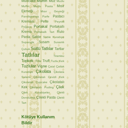
Muffin
Mudcake
Muz
Muzlu
Mısır
Muffin
Muzlu Pasta
Ekmeği
Mısır Gevreği
Pastacı
Pandispanya
Parfe
Kreması
Pelte
Peynirli
Portakal
Portakallı
Poğaça
Krema
Rulo
Portakallı Tart
Pasta
Sable
Sable Kurabiye
Susam
Supangle
Susamlı
Sütlü Tatlılar
Tartlar
Çubuk
Tatlılar
Tiramisu
Topkek
Truff
Trifle
Tuzlu Kek
Tuzlular
Vişne
Çatal
Çatlak
Çikolata
Kurabiye
Çikolata
Salamı
Çikolatalı Cevizli Kek
Çikolatalı
Çikolatalı Cupcake
Çilek
Kek
Çikolatalı Puding
Çilek Kurabiyeler
Çilekli
Çilekli Pasta
Dondurma
Çilekli
Tart
Kötüye Kullanım
Bildir