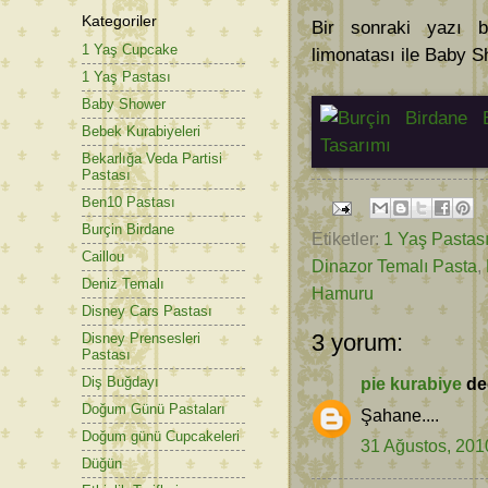
Kategoriler
Bir sonraki yazı b
1 Yaş Cupcake
limonatası ile Baby Sh
1 Yaş Pastası
Baby Shower
Bebek Kurabiyeleri
Bekarlığa Veda Partisi
Pastası
Ben10 Pastası
Burçin Birdane
Etiketler:
1 Yaş Pastas
Caillou
Dinazor Temalı Pasta
,
Deniz Temalı
Hamuru
Disney Cars Pastası
3 yorum:
Disney Prensesleri
Pastası
Diş Buğdayı
pie kurabiye
ded
Doğum Günü Pastaları
Şahane....
Doğum günü Cupcakeleri
31 Ağustos, 201
Düğün