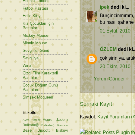
Etkinlik Tarifleri
ipek
dedi ki...
Futbol Pastası
Burçincimmmm, y
Hello Kitty
bu nasıl şahane 
Kız Çocukları için
Pastalar
01 Eylül, 2010
Mickey Mouse
Minnie Mouse
ÖZLEM
dedi ki..
Sevgililer Günü
çok şirin ya. art
Sevgiliye
Winx
20 Ekim, 2010
Çizgi Film Karakterli
Pastalar
Yorum Gönder
Çocuk Doğum Günü
Pastaları
Şimşek Mcqueen
Sonraki Kayıt
Etiketler
Kaydol:
Kayıt Yorumları (
Badem
Aşure
Ayva tatlısı
Balkabağı
Balkabağı Pastası
Beze
Biscotti
Bisküvi