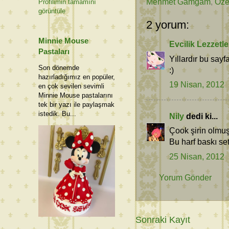
Mehmet Gamgam
,
Öze
Profilimin tamamını
görüntüle
2 yorum:
Minnie Mouse
Evcilik Lezzetle
Pastaları
Yıllardır bu sayf
Son dönemde
:)
hazırladığımız en popüler,
19 Nisan, 2012
en çok sevilen sevimli
Minnie Mouse pastalarını
tek bir yazı ile paylaşmak
istedik. Bu...
Nily
dedi ki...
Çook şirin olmuş
Bu harf baskı se
25 Nisan, 2012
Yorum Gönder
Sonraki Kayıt