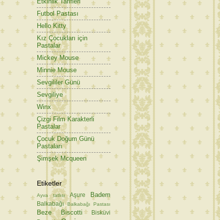
Etkinlik Tarifleri
Futbol Pastası
Hello Kitty
Kız Çocukları için
Pastalar
Mickey Mouse
Minnie Mouse
Sevgililer Günü
Sevgiliye
Winx
Çizgi Film Karakterli
Pastalar
Çocuk Doğum Günü
Pastaları
Şimşek Mcqueen
Etiketler
Badem
Aşure
Ayva tatlısı
Balkabağı
Balkabağı Pastası
Beze
Biscotti
Bisküvi