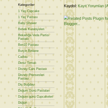
Kategoriler
Kaydol:
Kayıt Yorumları (
1 Yaş Cupcake
1 Yaş Pastası
Baby Shower
Bebek Kurabiyeleri
Bekarlığa Veda Partisi
Pastası
Ben10 Pastası
Burçin Birdane
Caillou
Deniz Temalı
Disney Cars Pastası
Disney Prensesleri
Pastası
Diş Buğdayı
Doğum Günü Pastaları
Doğum günü Cupcakeleri
Düğün