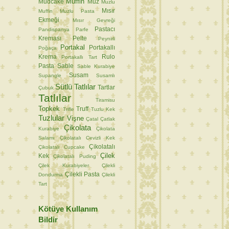
Muffin
Mudcake
Muz
Muzlu
Mısır
Muffin
Muzlu Pasta
Ekmeği
Mısır Gevreği
Pastacı
Pandispanya
Parfe
Kreması
Pelte
Peynirli
Portakal
Portakallı
Poğaça
Krema
Rulo
Portakallı Tart
Pasta
Sable
Sable Kurabiye
Susam
Supangle
Susamlı
Sütlü Tatlılar
Tartlar
Çubuk
Tatlılar
Tiramisu
Topkek
Truff
Trifle
Tuzlu Kek
Tuzlular
Vişne
Çatal
Çatlak
Çikolata
Kurabiye
Çikolata
Salamı
Çikolatalı Cevizli Kek
Çikolatalı
Çikolatalı Cupcake
Çilek
Kek
Çikolatalı Puding
Çilek Kurabiyeler
Çilekli
Çilekli Pasta
Dondurma
Çilekli
Tart
Kötüye Kullanım
Bildir