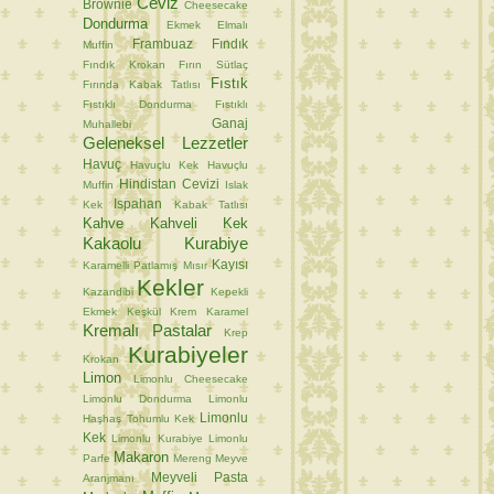
Ceviz
Brownie
Cheesecake
Dondurma
Ekmek
Elmalı
Frambuaz
Fındık
Muffin
Fındık Krokan
Fırın Sütlaç
Fıstık
Fırında Kabak Tatlısı
Fıstıklı Dondurma
Fıstıklı
Ganaj
Muhallebi
Geleneksel Lezzetler
Havuç
Havuçlu Kek
Havuçlu
Hindistan Cevizi
Muffin
Islak
Ispahan
Kek
Kabak Tatlısı
Kahve
Kahveli Kek
Kakaolu Kurabiye
Kayısı
Karamelli Patlamış Mısır
Kekler
Kazandibi
Kepekli
Ekmek
Keşkül
Krem Karamel
Kremalı Pastalar
Krep
Kurabiyeler
Krokan
Limon
Limonlu Cheesecake
Limonlu Dondurma
Limonlu
Limonlu
Haşhaş Tohumlu Kek
Kek
Limonlu Kurabiye
Limonlu
Makaron
Parfe
Mereng
Meyve
Meyveli Pasta
Aranjmanı