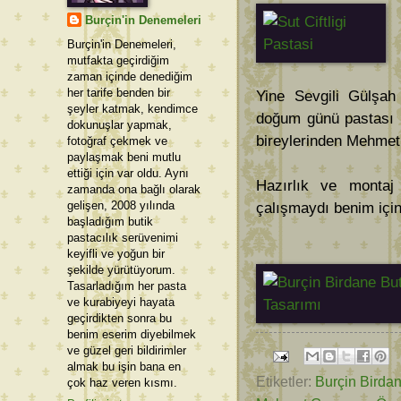
Burçin'in Denemeleri
Burçin'in Denemeleri,
mutfakta geçirdiğim
zaman içinde denediğim
her tarife benden bir
Yine Sevgili Gülşah 
şeyler katmak, kendimce
doğum günü pastası b
dokunuşlar yapmak,
bireylerinden Mehmet
fotoğraf çekmek ve
paylaşmak beni mutlu
ettiği için var oldu. Aynı
Hazırlık ve montaj 
zamanda ona bağlı olarak
gelişen, 2008 yılında
çalışmaydı benim için
başladığım butik
pastacılık serüvenimi
keyifli ve yoğun bir
şekilde yürütüyorum.
Tasarladığım her pasta
ve kurabiyeyi hayata
geçirdikten sonra bu
benim eserim diyebilmek
ve güzel geri bildirimler
almak bu işin bana en
Etiketler:
Burçin Birda
çok haz veren kısmı.