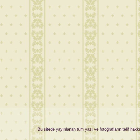
Bu sitede yayınlanan tüm yazı ve fotoğrafların telif hakkı