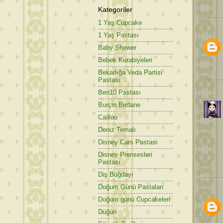
Kategoriler
1 Yaş Cupcake
1 Yaş Pastası
Baby Shower
Bebek Kurabiyeleri
Bekarlığa Veda Partisi
Pastası
Ben10 Pastası
Burçin Birdane
Caillou
Deniz Temalı
Disney Cars Pastası
Disney Prensesleri
Pastası
Diş Buğdayı
Doğum Günü Pastaları
Doğum günü Cupcakeleri
Düğün