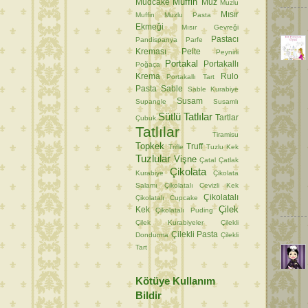
Muffin
Mudcake
Muz
Muzlu
Mısır
Muffin
Muzlu Pasta
Ekmeği
Mısır Gevreği
Pastacı
Pandispanya
Parfe
Kreması
Pelte
Peynirli
Portakal
Portakallı
Poğaça
Krema
Rulo
Portakallı Tart
Pasta
Sable
Sable Kurabiye
Susam
Supangle
Susamlı
Sütlü Tatlılar
Tartlar
Çubuk
Tatlılar
Tiramisu
Topkek
Truff
Trifle
Tuzlu Kek
Tuzlular
Vişne
Çatal
Çatlak
Çikolata
Kurabiye
Çikolata
Salamı
Çikolatalı Cevizli Kek
Çikolatalı
Çikolatalı Cupcake
Çilek
Kek
Çikolatalı Puding
Çilek Kurabiyeler
Çilekli
Çilekli Pasta
Dondurma
Çilekli
Tart
Kötüye Kullanım
Bildir