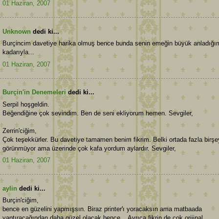
01 Haziran, 2007
Unknown
dedi ki...
Burçincim davetiye harika olmuş bence bunda senin emeğin büyük anladığı
kadarıyla...
01 Haziran, 2007
Burçin'in Denemeleri
dedi ki...
Serpil hoşgeldin.
Beğendiğine çok sevindim. Ben de seni ekliyorum hemen. Sevgiler,
Zerrin'ciğim,
Çok teşekkürler. Bu davetiye tamamen benim fikrim. Belki ortada fazla birşe
görünmüyor ama üzerinde çok kafa yordum aylardır. Sevgiler,
01 Haziran, 2007
aylin
dedi ki...
Burçin'ciğim,
bence en güzelini yapmışsın. Biraz printer'ı yoracaksın ama matbaada
yaptıracağından daha güzel olacak bence... Ayrıca fikrin de çok orijinal...