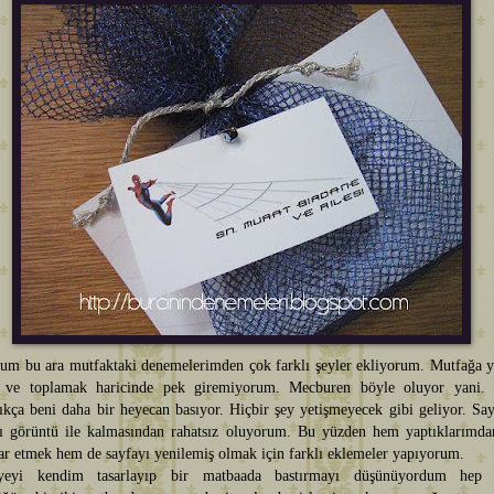
rum bu ara mutfaktaki denemelerimden çok farklı şeyler ekliyorum. Mutfağa 
ve toplamak haricinde pek giremiyorum. Mecburen böyle oluyor yani. 
tıkça beni daha bir heyecan basıyor. Hiçbir şey yetişmeyecek gibi geliyor. Sa
ı görüntü ile kalmasından rahatsız oluyorum. Bu yüzden hem yaptıklarımdan
ar etmek hem de sayfayı yenilemiş olmak için farklı eklemeler yapıyorum.
iyeyi kendim tasarlayıp bir matbaada bastırmayı düşünüyordum hep 