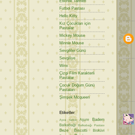
Etkinlik Tarifleri
Futbol Pastası
Hello Kitty
Kız Çocukları için
Pastalar
Mickey Mouse
Minnie Mouse
Sevgililer Günü
Sevgiliye
Winx
Çizgi Film Karakterli
Pastalar
Çocuk Doğum Günü
Pastaları
Şimşek Mcqueen
Etiketler
Badem
Aşure
Ayva tatlısı
Balkabağı
Balkabağı Pastası
Beze
Biscotti
Bisküvi