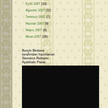
Eylül 2007
(10)
Ağustos 2007
(11)
Temmuz 2007
(7)
Haziran 2007
(9)
Mayıs 2007
(9)
Nisan 2007
(26)
Burçin Birdane
tarafından hazırlanan
Siemens Reklamı
Ayakkabı Pasta