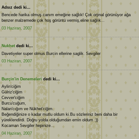
Adsız dedi ki...
Bencede harika olmuş canım emeğine sağlık! Çok orjinal görünüyor ağa
benzer malzemede çok hoş görüntü vermiş,eline sağlık...
03 Haziran, 2007
Nukhet
dedi ki...
Davetiyeler super olmus Burcin ellerine saglik. Sevgiler
03 Haziran, 2007
Burçin'in Denemeleri
dedi ki...
Aylin'ciğim
Gülriz'ciğim
Cevver'ciğim
Burcu'cuğum,
Nalan'cığım ve Nükhet'ciğim.
Beğendiğinize o kadar mutlu oldum ki.Bu sözleriniz beni daha bir
yüreklendirdi. Doğru yolda olduğumdan emin oldum :))
Kocaman Sevgiler hepinize...
04 Haziran, 2007