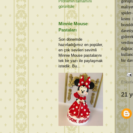
görüşt
Profilimin tamamını
görüntüle
maliyet
spider
kısmı 
Minnie Mouse
bozuld
Pastaları
daveti
gidere
Son dönemde
verdim.
hazırladığımız en popüler,
dağıta
en çok sevilen sevimli
kullan
Minnie Mouse pastalarını
bir da
tek bir yazı ile paylaşmak
istedik. Bu...
Etiketl
21 y