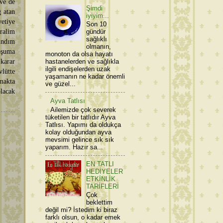
 ve de
Şimdi
ğ atan
iyiyim...
etiye
Son 10
ralim
gündür
sağlıklı
ındım
olmanın,
oşuma
monoton da olsa hayatı
karar
hastanelerden ve sağlıkla
ilgili endişelerden uzak
vlütte
yaşamanın ne kadar önemli
amakta
ve güzel...
olacak
Ayva Tatlısı
Ailemizde çok severek
tüketilen bir tatlıdır Ayva
Tatlısı. Yapımı da oldukça
kolay olduğundan ayva
mevsimi gelince sık sık
yaparım. Hazır sa...
EN TATLI
HEDİYELER
ETKİNLİK
TARİFLERİ
Çok
beklettim
değil mi? İstedim ki biraz
farklı olsun, o kadar emek