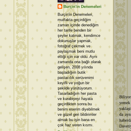
Burçin'in Denemeleri
Burçin'in Denemeleri,
mutfakta geçirdiğim
zaman içinde denediğim
her tarife benden bir
şeyler katmak, kendimce
dokunuşlar yapmak,
fotoğraf çekmek ve
paylaşmak beni mutlu
ettiği için var oldu. Aynı
zamanda ona bağlı olarak
gelişen, 2008 yılında
başladığım butik
pastacılık serüvenimi
keyifli ve yoğun bir
şekilde yürütüyorum.
Tasarladığım her pasta
Biliyo
ve kurabiyeyi hayata
yemek 
geçirdikten sonra bu
yaklaş
benim eserim diyebilmek
ve güzel geri bildirimler
da ayn
almak bu işin bana en
haberd
çok haz veren kısmı.
Davet