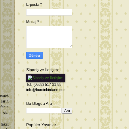
E-posta
*
Mesaj
*
Sipariş ve İletişim:
Tel: (0532) 517 31 88
info@burcinbirdane.com
yemek
Tarih
Bu Blogda Ara
yfanın
 sizi
fakat
Popüler Yayınlar