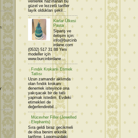
verilerek hazırlanan bu
güzel ve lezzetli tarifler
layık oldukları şekil...
Karlar Ülkesi
Pasta
m
Sipariş ve
iletişim için:
info@burcinb
irdane.com
(0532) 517 31 88 Yeni
modeller için
www.burcinbirdane....
Fındık Krokanlı Etimek
Tatlısı
Uzun zamandır aklımda
olan fındık krokanı
y
denemek isteyince ona
yakışacak bir de tatlı
yapmak istedim. Evdeki
etimekleri de
değerlendirebil...
Mücevher Filler (Jewelled
Elephants)
Sıra geldi biraz gecikmeli
de olsa benim etkinlik
tarifime. Logomuzdaki