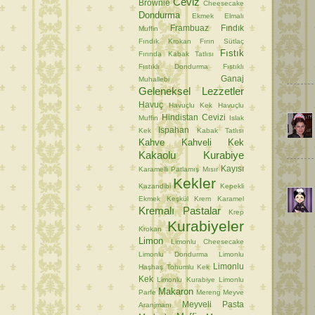
Ceviz
Brownie
Cheesecake
Dondurma
Ekmek
Elmalı
Frambuaz
Fındık
Muffin
Fındık Krokan
Fırın Sütlaç
Fıstık
Fırında Kabak Tatlısı
Fıstıklı Dondurma
Fıstıklı
Ganaj
Muhallebi
Geleneksel Lezzetler
Havuç
Havuçlu Kek
Havuçlu
Hindistan Cevizi
Muffin
Islak
Ispahan
Kek
Kabak Tatlısı
Kahve
Kahveli Kek
Kakaolu Kurabiye
Kayısı
Karamelli Patlamış Mısır
Kekler
Kazandibi
Kepekli
Ekmek
Keşkül
Krem Karamel
Kremalı Pastalar
Krep
Kurabiyeler
Krokan
Limon
Limonlu Cheesecake
Limonlu Dondurma
Limonlu
Limonlu
Haşhaş Tohumlu Kek
Kek
Limonlu Kurabiye
Limonlu
Makaron
Parfe
Mereng
Meyve
Meyveli Pasta
Aranjmanı