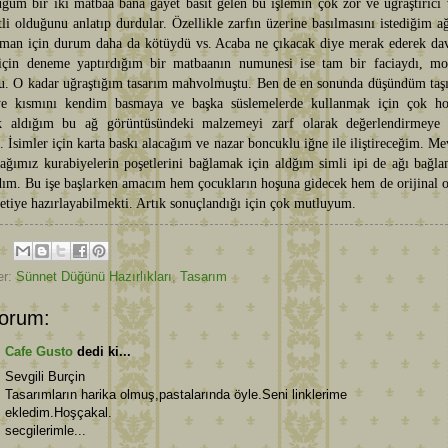
üğüm bir iki matbaa bana gayet basit gelen bu işlemin çok zor ve uğraştırıcı
li olduğunu anlatıp durdular. Özellikle zarfın üzerine basılmasını istediğim a
-man için durum daha da kötüydü vs. Acaba ne çıkacak diye merak ederek dav
için deneme yaptırdığım bir matbaanın numunesi ise tam bir faciaydı, mo
u. O kadar uğraştığım tasarım mahvolmuştu. Ben de en sonunda düşündüm taş
ye kısmını kendim basmaya ve başka süslemelerde kullanmak için çok h
k aldığım bu ağ görüntüsündeki malzemeyi zarf olarak değerlendirmeye 
 İsimler için karta baskı alacağım ve nazar boncuklu iğne ile iliştireceğim. Me
cağımız kurabiyelerin poşetlerini bağlamak için aldğım simli ipi de ağı bağl
dım. Bu işe başlarken amacım hem çocukların hoşuna gidecek hem de orijinal 
vetiye hazırlayabilmekti. Artık sonuçlandığı için çok mutluyum.
er:
Sünnet Düğünü Hazırlıkları
,
Tasarım
orum:
Cafe Gusto
dedi ki...
Sevgili Burçin
Tasarımların harika olmuş,pastalarında öyle.Seni linklerime
ekledim.Hoşçakal.
secgilerimle...