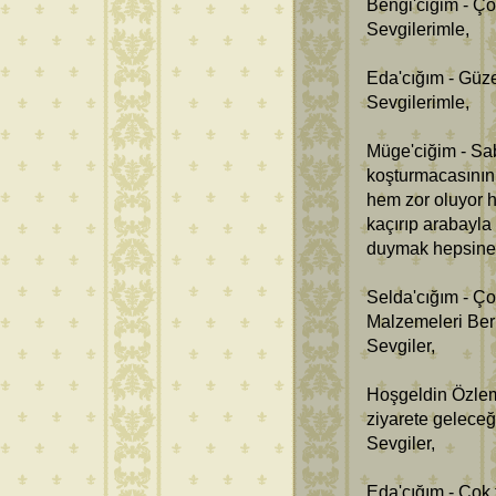
Bengi'ciğim - Ço
Sevgilerimle,
Eda'cığım - Güze
Sevgilerimle,
Müge'ciğim - Sa
koşturmacasının 
hem zor oluyor h
kaçırıp arabayla
duymak hepsine 
Selda'cığım - Ço
Malzemeleri Be
Sevgiler,
Hoşgeldin Özlem
ziyarete geleceğ
Sevgiler,
Eda'cığım - Çok 