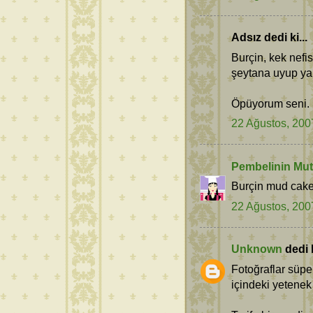
Adsız dedi ki...
Burçin, kek nefi
şeytana uyup ya
Öpüyorum seni. 
22 Ağustos, 200
Pembelinin Mut
Burçin mud cakel
22 Ağustos, 200
Unknown
dedi k
Fotoğraflar süpe
içindeki yetenek