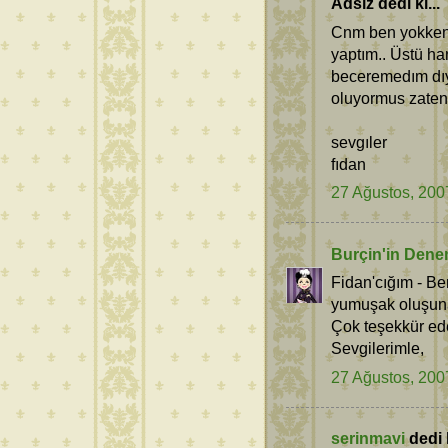
Adsız dedi ki...
Cnm ben yokken 
yaptım.. Üstü ha
beceremedım dıy
oluyormus zaten
sevgıler
fıdan
27 Ağustos, 200
Burçin'in Dene
Fidan'cığım - Ben
yumuşak oluşuna
Çok teşekkür ed
Sevgilerimle,
27 Ağustos, 200
serinmavi
dedi k