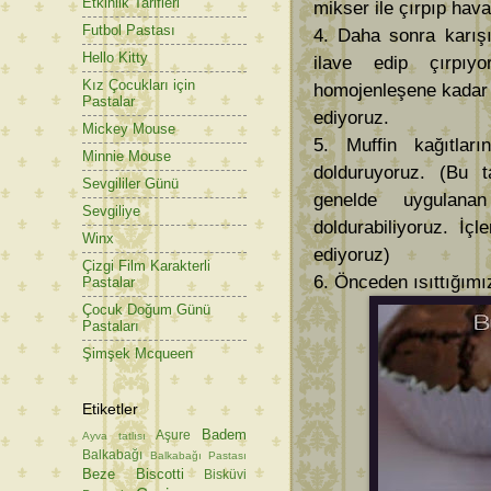
Etkinlik Tarifleri
mikser ile çırpıp hav
Futbol Pastası
4. Daha sonra karışı
Hello Kitty
ilave edip çırpıy
Kız Çocukları için
homojenleşene kadar t
Pastalar
ediyoruz.
Mickey Mouse
5. Muffin kağıtlar
Minnie Mouse
dolduruyoruz. (Bu t
Sevgililer Günü
genelde uygulana
Sevgiliye
doldurabiliyoruz. İç
Winx
ediyoruz)
Çizgi Film Karakterli
6. Önceden ısıttığımız
Pastalar
Çocuk Doğum Günü
Pastaları
Şimşek Mcqueen
Etiketler
Badem
Aşure
Ayva tatlısı
Balkabağı
Balkabağı Pastası
Beze
Biscotti
Bisküvi