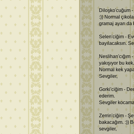
Diloşko'cuğum - 
:)) Normal çikola
gramaj ayarı da 
Selen'ciğim - Ev
bayılacaksın. Se
Neslihan'cığım -
yakışıyor bu kek
Normal kek yapa
Sevgiler,
Gorki'ciğim - De
ederim.
Sevgiler kocama
Zerrin'ciğim - 
bakacağım. :)) 
sevgiler,