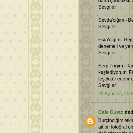
daha çooookkk v
Sevgiler,
Sevda'cığım - Be
Sevgiler,
Esra'cığım - Beğ
denemeli ve yeme
Sevgiler,
Serpil'ciğim - T
keşfediyorum. Fa
teşekkür ederim.
Sevgiler,
23 Ağustos, 200
Cafe Gusto
dedi
Burçinciğim etki
ait bir fotoğraf 