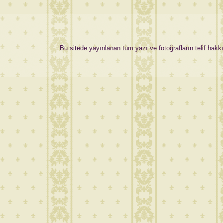
Bu sitede yayınlanan tüm yazı ve fotoğrafların telif hakkı