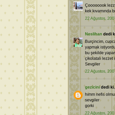
Çoooooook lezzet
kek kıvamında bi
22 Ağustos, 200
Neslihan
dedi ki
Burçincim, cupc
yapmak istiyord
bu şekilde yapar
çikolatalı lezzet i
Sevgiler
22 Ağustos, 200
gezicini
dedi ki.
hımm nefis olmuş
sevgiler
gorki
22 Ağustos, 200