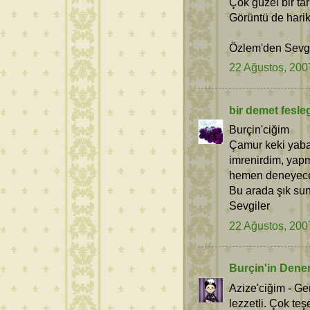
Çok güzel bir ta
Görüntü de harik
Özlem'den Sevgil
22 Ağustos, 200
bir demet fesle
Burçin'ciğim
Çamur keki yaba
imrenirdim, yapm
hemen deneyec
Bu arada şık su
Sevgiler
22 Ağustos, 200
Burçin'in Dene
Azize'ciğim - Ge
lezzetli. Çok te