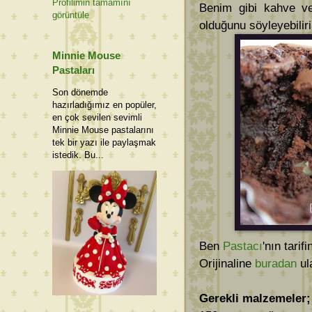
Profilimin tamamını
Benim gibi kahve ve
görüntüle
olduğunu söyleyebilir
Minnie Mouse
Pastaları
Son dönemde
hazırladığımız en popüler,
en çok sevilen sevimli
Minnie Mouse pastalarını
tek bir yazı ile paylaşmak
istedik. Bu...
Ben
Pastacı
'nın tarif
Orijinaline
buradan
ula
Gerekli malzemeler;