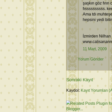
şaşkın göz fırın
fıssssssssss. ke
Ama tdı muhteşemd
hepsini yedi bitir
İzmirden Nilhan
www.calisanann
11 Mart, 2009
Yorum Gönder
Sonraki Kayıt
Kaydol:
Kayıt Yorumları (