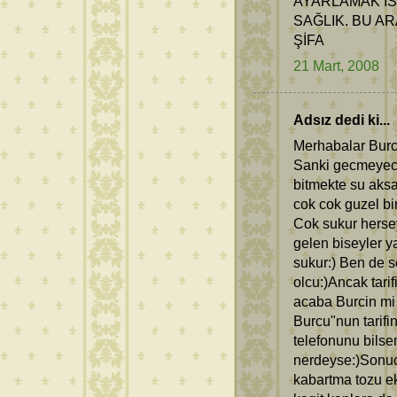
AYARLAMAK İS
SAĞLIK. BU 
ŞİFA
21 Mart, 2008
Adsız dedi ki...
Merhabalar Burc
Sanki gecmeyece
bitmekte su aks
cok cok guzel bi
Cok sukur hersey
gelen biseyler y
sukur:) Ben de 
olcu:)Ancak tari
acaba Burcin mi
Burcu"nun tarif
telefonunu bilse
nerdeyse:)Sonuc:
kabartma tozu ek