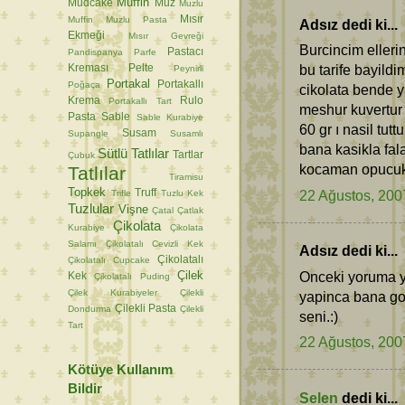
Muffin
Mudcake
Muz
Muzlu
Mısır
Muffin
Muzlu Pasta
Adsız dedi ki...
Ekmeği
Mısır Gevreği
Burcincim elleri
Pastacı
Pandispanya
Parfe
bu tarife bayild
Kreması
Pelte
Peynirli
Portakal
Portakallı
Poğaça
cikolata bende 
Krema
Rulo
Portakallı Tart
meshur kuvertur 
Pasta
Sable
Sable Kurabiye
60 gr ı nasil tut
Susam
Supangle
Susamlı
bana kasikla fa
Sütlü Tatlılar
Tartlar
Çubuk
kocaman opucuk
Tatlılar
Tiramisu
Topkek
22 Ağustos, 200
Truff
Trifle
Tuzlu Kek
Tuzlular
Vişne
Çatal
Çatlak
Çikolata
Kurabiye
Çikolata
Salamı
Çikolatalı Cevizli Kek
Adsız dedi ki...
Çikolatalı
Çikolatalı Cupcake
Çilek
Onceki yoruma y
Kek
Çikolatalı Puding
Çilek Kurabiyeler
Çilekli
yapinca bana gon
Çilekli Pasta
Dondurma
Çilekli
seni.:)
Tart
22 Ağustos, 200
Kötüye Kullanım
Bildir
Selen
dedi ki...