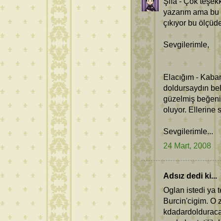
Şifa - Çok teşek
yazarım ama bu 
çıkıyor bu ölçüd
Sevgilerimle,
Elacığım - Kaba
doldursaydın bel
güzelmiş beğenil
oluyor. Ellerine 
Sevgilerimle...
24 Mart, 2008
Adsız dedi ki...
Oglan istedi ya 
Burcin'cigim. O 
kdadardolduracag