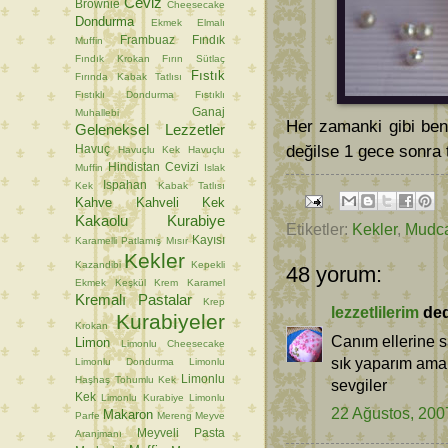
Ceviz
Brownie
Cheesecake
Dondurma
Ekmek
Elmalı
Frambuaz
Fındık
Muffin
Fındık Krokan
Fırın Sütlaç
Fıstık
Fırında Kabak Tatlısı
Fıstıklı Dondurma
Fıstıklı
Ganaj
Muhallebi
Her zamanki gibi ben
Geleneksel Lezzetler
değilse 1 gece sonra
Havuç
Havuçlu Kek
Havuçlu
Hindistan Cevizi
Muffin
Islak
Ispahan
Kek
Kabak Tatlısı
Kahve
Kahveli Kek
Kakaolu Kurabiye
Etiketler:
Kekler
,
Mudc
Kayısı
Karamelli Patlamış Mısır
Kekler
Kazandibi
Kepekli
48 yorum:
Ekmek
Keşkül
Krem Karamel
Kremalı Pastalar
Krep
lezzetlilerim
dedi
Kurabiyeler
Krokan
Canım ellerine s
Limon
Limonlu Cheesecake
sık yaparım ama
Limonlu Dondurma
Limonlu
Limonlu
Haşhaş Tohumlu Kek
sevgiler
Kek
Limonlu Kurabiye
Limonlu
22 Ağustos, 200
Makaron
Parfe
Mereng
Meyve
Meyveli Pasta
Aranjmanı