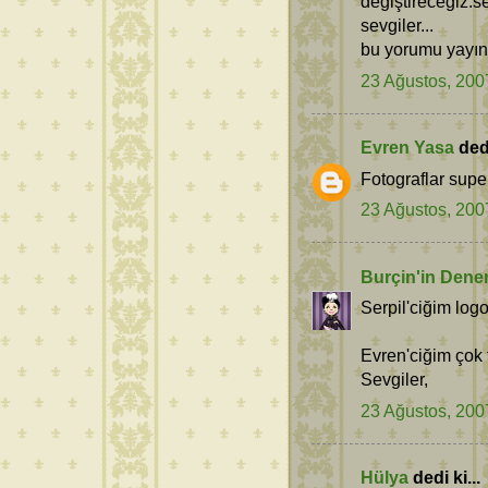
değiştireceğiz.s
sevgiler...
bu yorumu yayın
23 Ağustos, 200
Evren Yasa
dedi
Fotograflar super
23 Ağustos, 200
Burçin'in Dene
Serpil'ciğim log
Evren'ciğim çok 
Sevgiler,
23 Ağustos, 200
Hülya
dedi ki...