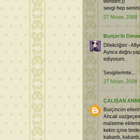
benden:))
sevgi hep seninle
27 Nisan, 2008
Burçin'in Dene
Dilekciğim - Afiy
Ayrıca doğru yap
ediyorum.
Sevgilerimle...
27 Nisan, 2008
ÇALIŞAN ANN
Burçincim ellerin
Ancak vazgeçeme
malzeme ekleme 
kekin içine bird
kabardı, kabardı