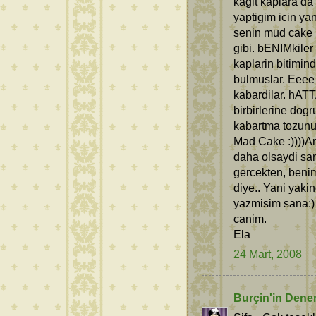
kagit kaplara da
yaptigim icin ya
senin mud cake i
gibi. bENIMkiler
kaplarin bitimi
bulmuslar. Eeee 
kabardilar. hAT
birbirlerine dog
kabartma tozunu.
Mad Cake :))))An
daha olsaydi sani
gercekten, beni
diye.. Yani yaki
yazmisim sana:) 
canim.
Ela
24 Mart, 2008
Burçin'in Dene