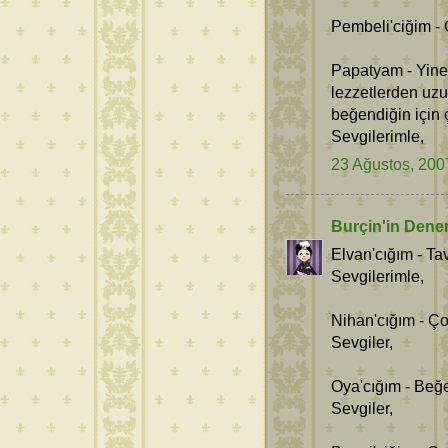
Pembeli'ciğim - 
Papatyam - Yine
lezzetlerden uz
beğendiğin için
Sevgilerimle,
23 Ağustos, 200
Burçin'in Dene
Elvan'cığım - Ta
Sevgilerimle,
Nihan'cığım - Ço
Sevgiler,
Oya'cığım - Beğe
Sevgiler,