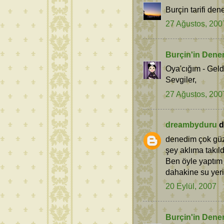
Burçin tarifi de
27 Ağustos, 200
Burçin'in Dene
Oya'cığım - Geld
Sevgiler,
27 Ağustos, 200
dreambyduru
de
denedim çok güzel
şey aklıma takıl
Ben öyle yaptım 
dahakine su yer
20 Eylül, 2007
Burçin'in Dene