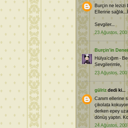
Burçin ne lezizi 
Ellerine sağlık...
Sevgiler...
23 Ağustos, 200
Burçin'in Dene
Hülya'cığım - Be
Sevgilerimle,
23 Ağustos, 200
gülriz
dedi ki...
Canım ellerine sa
çikolata kokuyord
derken epey uza
dönüş yaptın. K
24 Ağustos, 200