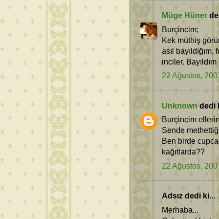
Müge Hüner
ded
Burçincim;
Kek müthiş görün
asıl bayıldığım,
inciler. Bayıldım
22 Ağustos, 200
Unknown
dedi k
Burçincim elleri
Sende methettiğ
Ben birde cupca
kağıtlarda??
22 Ağustos, 200
Adsız dedi ki...
Merhaba...