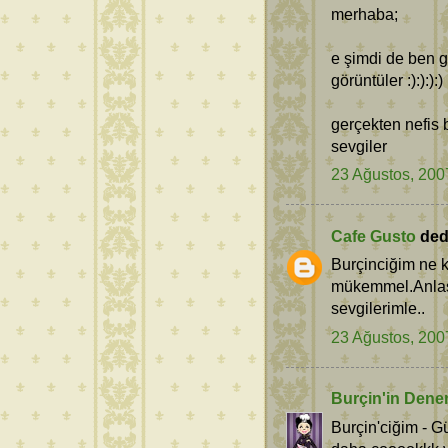
merhaba;
e şimdi de ben 
görüntüler :):):):)
gerçekten nefis b
sevgiler
23 Ağustos, 200
Cafe Gusto
dedi
Burçinciğim ne k
mükemmel.Anlaşı
sevgilerimle..
23 Ağustos, 200
Burçin'in Dene
Burçin'ciğim - G