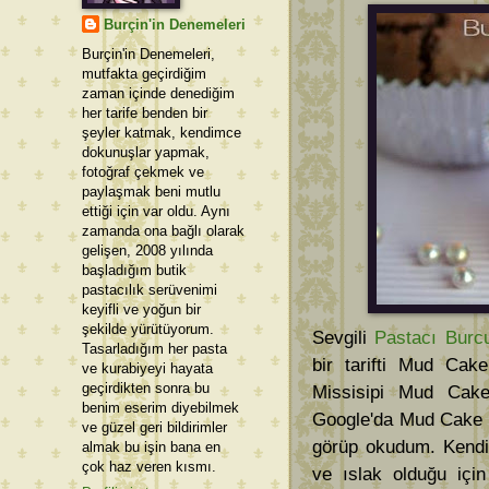
Burçin'in Denemeleri
Burçin'in Denemeleri,
mutfakta geçirdiğim
zaman içinde denediğim
her tarife benden bir
şeyler katmak, kendimce
dokunuşlar yapmak,
fotoğraf çekmek ve
paylaşmak beni mutlu
ettiği için var oldu. Aynı
zamanda ona bağlı olarak
gelişen, 2008 yılında
başladığım butik
pastacılık serüvenimi
keyifli ve yoğun bir
şekilde yürütüyorum.
Sevgili
Pastacı Burc
Tasarladığım her pasta
bir tarifti Mud Cake
ve kurabiyeyi hayata
geçirdikten sonra bu
Missisipi Mud Cake 
benim eserim diyebilmek
Google'da Mud Cake o
ve güzel geri bildirimler
görüp okudum. Kendis
almak bu işin bana en
çok haz veren kısmı.
ve ıslak olduğu için 