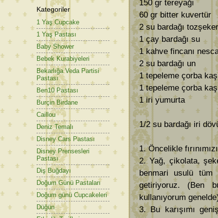
150 gr tereyağı
Kategoriler
60 gr bitter kuvertür
1 Yaş Cupcake
2 su bardağı tozşeke
1 Yaş Pastası
1 çay bardağı su
Baby Shower
1 kahve fincanı nesc
Bebek Kurabiyeleri
2 su bardağı un
Bekarlığa Veda Partisi
1 tepeleme çorba kaş
Pastası
1 tepeleme çorba kaş
Ben10 Pastası
1 iri yumurta
Burçin Birdane
Caillou
1/2 su bardağı iri dö
Deniz Temalı
Disney Cars Pastası
1. Öncelikle fırınımız
Disney Prensesleri
Pastası
2. Yağ, çikolata, şek
Diş Buğdayı
benmari usulü tüm k
Doğum Günü Pastaları
getiriyoruz. (Ben 
Doğum günü Cupcakeleri
kullanıyorum genelde
Düğün
3. Bu karışımı geni