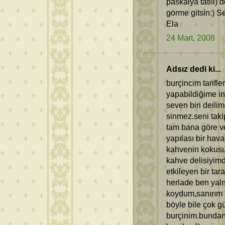
paskalya tatili) 
gorme gitsin:) S
Ela
24 Mart, 2008
Adsız dedi ki...
burçincim tarifl
yapabildiğime i
seven biri deili
sinmez.seni taki
tam bana göre ve
yapılası bir hav
kahvenin kokusu
kahve delisiyimd
etkileyen bir ta
herlade ben yaln
koydum,sanırım i
böyle bile çok gü
burçinim.bundan