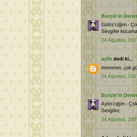
Burçin'in Dene
Gülriz'ciğim - Ço
Sevgiler kocama
24 Ağustos, 200
aylin
dedi ki...
mmmmm, çok güzel
24 Ağustos, 200
Burçin'in Dene
Aylin'ciğim - Ço
Sevgiler,
24 Ağustos, 200