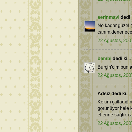
serinmavi
dedi k
Ne kadar güzel g
canım,denenecekl
22 Ağustos, 200
bembi
dedi ki...
Burçin'cim bunla
22 Ağustos, 200
Adsız dedi ki...
Kekim çatladığı
görünüyor hele k
ellerine sağlık c
22 Ağustos, 200