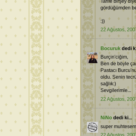
Tarife birşey d
gördüğümden beri
:))
22 Ağustos, 200
Bocuruk
dedi ki
Burçin'ciğim,
Ben de böyle çam
Pastacı Burcu'nu
oldu. Senin tecr
sağlık:)
Sevgilerimle...
22 Ağustos, 200
NiNo
dedi ki...
super muhtesem b
22 Ağustos, 200