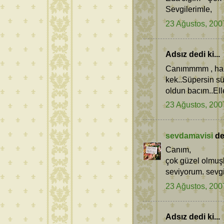
Sevgilerimle,
23 Ağustos, 200
Adsız dedi ki...
Canımmmm , harik
kek..Süpersin sü
oldun bacım..Ell
23 Ağustos, 200
sevdamavisi
ded
Canım,
çok güzel olmuşla
seviyorum. sevgi
23 Ağustos, 200
Adsız dedi ki...