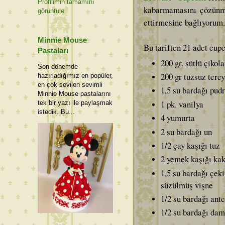
Profilimin tamamını
kabarmamasını çözünmü
görüntüle
ettirmesine bağlıyorum
Minnie Mouse
Bu tariften 21 adet cup
Pastaları
200 gr. sütlü çikol
Son dönemde
200 gr tuzsuz tere
hazırladığımız en popüler,
en çok sevilen sevimli
1,5 su bardağı pudr
Minnie Mouse pastalarını
1 pk. vanilya
tek bir yazı ile paylaşmak
istedik. Bu...
4 yumurta
2 su bardağı un
1/2 çay kaşığı tuz
2 yemek kaşığı ka
1,5 su bardağı çeki
süzülmüş vişne
1/2 su bardağı ante
1/2 su bardağı dam