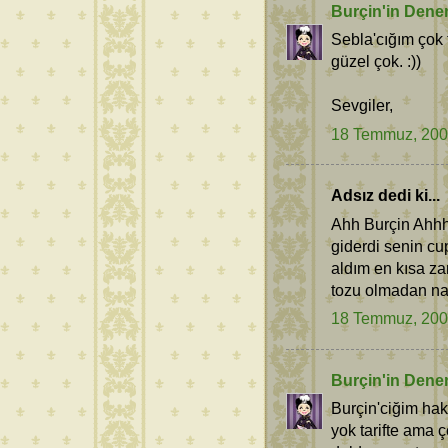
Burçin'in Dene
Sebla'cığım çok 
güzel çok. :))
Sevgiler,
18 Temmuz, 20
Adsız dedi ki...
Ahh Burçin Ahhh
giderdi senin cup
aldım en kısa z
tozu olmadan nas
18 Temmuz, 20
Burçin'in Dene
Burçin'ciğim hak
yok tarifte ama ç