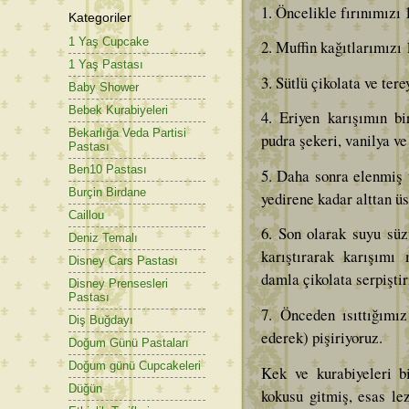
1. Öncelikle fırınımızı 
Kategoriler
1 Yaş Cupcake
2. Muffin kağıtlarımızı 1
1 Yaş Pastası
3. Sütlü çikolata ve ter
Baby Shower
Bebek Kurabiyeleri
4. Eriyen karışımın bi
Bekarlığa Veda Partisi
pudra şekeri, vanilya ve
Pastası
Ben10 Pastası
5. Daha sonra elenmiş 
Burçin Birdane
yedirene kadar alttan üs
Caillou
6. Son olarak suyu süz
Deniz Temalı
karıştırarak karışımı 
Disney Cars Pastası
damla çikolata serpiştir
Disney Prensesleri
Pastası
7. Önceden ısıttığımız
Diş Buğdayı
ederek) pişiriyoruz.
Doğum Günü Pastaları
Doğum günü Cupcakeleri
Kek ve kurabiyeleri 
Düğün
kokusu gitmiş, esas lez