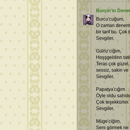
Burçin'in Dene
Burcu'cuğum,
O zaman denemen
bir tarif bu. Çok
Sevgiler,
Gülriz'ciğim,
Hoşşgeldinn tati
Teras çok güzel
sessiz, sakin ve 
Sevgiler,
Papatya'cığım
Öyle oldu sahide
Çok teşekkürler.
Sevgiler,
Müge'ciğim,
Seni görmek ne g