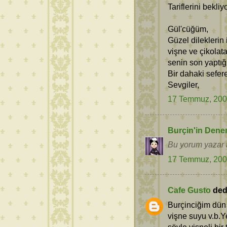
Tariflerini bekli
Gül'cüğüm,
Güzel dileklerin
vişne ve çikolata
senin son yaptı
Bir dahaki sefere
Sevgiler,
17 Temmuz, 20
Burçin'in Dene
Bu yorum yazar t
17 Temmuz, 20
Cafe Gusto
dedi
Burçinciğim dün 
vişne suyu v.b.Y
şöyle vişneli bi