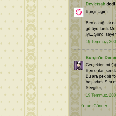
Devletsah
dedi k
Burçinciğim;
Ben o kağıtlar 
görüyorlardı. Me
iyi... Şimdi say
19 Temmuz, 20
Burçin'in Dene
Gerçekten mi :)))
Ben onları send
Bu ara pek bir fo
başladım. Sıra m
Sevgiler,
19 Temmuz, 20
Yorum Gönder