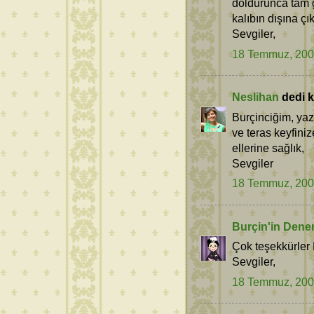
doldurunca tam g
kalıbın dışına çı
Sevgiler,
18 Temmuz, 20
Neslihan
dedi ki
Burçinciğim, yaz
ve teras keyfin
ellerine sağlık,
Sevgiler
18 Temmuz, 20
Burçin'in Dene
Çok teşekkürler 
Sevgiler,
18 Temmuz, 20