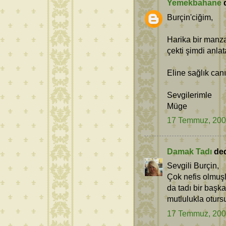
Yemekbahane
d
Burçin'ciğim,
Harika bir manza
çekti şimdi anla
Eline sağlık can
Sevgilerimle
Müge
17 Temmuz, 20
Damak Tadı
dedi
Sevgili Burçin,
Çok nefis olmuşl
da tadı bir başk
mutlulukla oturs
17 Temmuz, 20