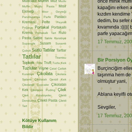
önce minik muffi
Muffin
Mudcake
Muz
Muzlu
Mısır
Muffin
Muzlu Pasta
kapağını erken aç
Ekmeği
Mısır Gevreği
kızdım kendime 
Pastacı
Pandispanya
Parfe
dedim, bu sefer d
Kreması
Pelte
Peynirli
kıvamında :(((((
Portakal
Portakallı
Poğaça
parfe yapacağım
Krema
Rulo
Portakallı Tart
Pasta
Sable
Sable Kurabiye
17 Temmuz, 20
Susam
Supangle
Susamlı
Sütlü Tatlılar
Tartlar
Çubuk
Tatlılar
Tiramisu
Bir Porsiyon Ö
Topkek
Truff
Trifle
Tuzlu Kek
Tuzlular
Burçinciğim elle
Vişne
Çatal
Çatlak
Çikolata
taşınma hem de s
Kurabiye
Çikolata
Salamı
Çikolatalı Cevizli Kek
olmuştur yani,
Çikolatalı
Çikolatalı Cupcake
Çilek
Kek
Çikolatalı Puding
Ablana keyifli o
Çilek Kurabiyeler
Çilekli
Çilekli Pasta
Dondurma
Çilekli
Tart
Sevgiler,
17 Temmuz, 20
Kötüye Kullanım
Bildir