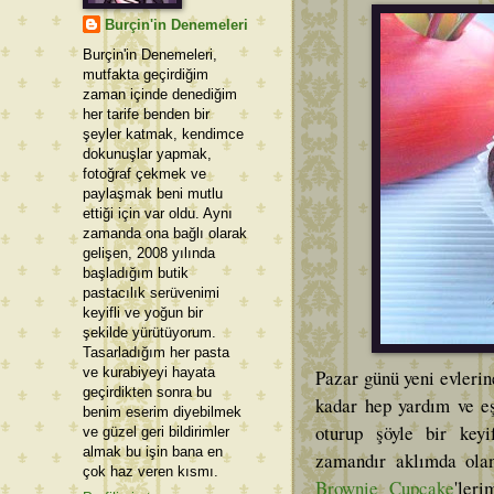
Burçin'in Denemeleri
Burçin'in Denemeleri,
mutfakta geçirdiğim
zaman içinde denediğim
her tarife benden bir
şeyler katmak, kendimce
dokunuşlar yapmak,
fotoğraf çekmek ve
paylaşmak beni mutlu
ettiği için var oldu. Aynı
zamanda ona bağlı olarak
gelişen, 2008 yılında
başladığım butik
pastacılık serüvenimi
keyifli ve yoğun bir
şekilde yürütüyorum.
Tasarladığım her pasta
ve kurabiyeyi hayata
Pazar günü yeni evlerin
geçirdikten sonra bu
kadar hep yardım ve eş
benim eserim diyebilmek
oturup şöyle bir key
ve güzel geri bildirimler
almak bu işin bana en
zamandır aklımda olan
çok haz veren kısmı.
Brownie Cupcake
'ler