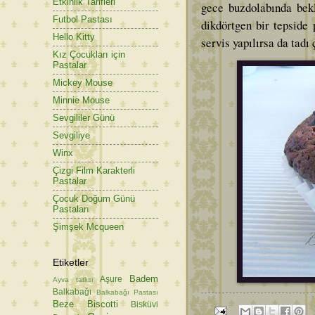
Etkinlik Tarifleri
gece buzdolabında bekl
Futbol Pastası
dikdörtgen bir tepside 
Hello Kitty
servis yapılırsa da tadı
Kız Çocukları için
Pastalar
Mickey Mouse
Minnie Mouse
Sevgililer Günü
Sevgiliye
Winx
Çizgi Film Karakterli
Pastalar
Çocuk Doğum Günü
Pastaları
Şimşek Mcqueen
Etiketler
Badem
Aşure
Ayva tatlısı
Balkabağı
Balkabağı Pastası
Beze
Biscotti
Bisküvi