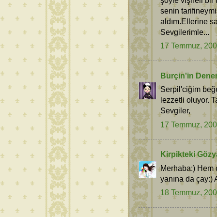
senin tarifineym
aldım.Ellerine sa
Sevgilerimle...
17 Temmuz, 20
Burçin'in Dene
Serpil'ciğim be
lezzetli oluyor. 
Sevgiler,
17 Temmuz, 20
Kirpikteki Gözy
Merhaba:) Hem c
yanına da çay:) 
18 Temmuz, 20