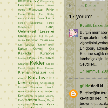
Ceviz
Brownie
Cheesecake
Dondurma
Etiketler:
Kekler
Ekmek
Elmalı
Frambuaz
Fındık
Muffin
Fındık Krokan
Fırın Sütlaç
17 yorum:
Fıstık
Fırında Kabak Tatlısı
Fıstıklı Dondurma
Fıstıklı
Evcilik Lezzetle
Ganaj
Muhallebi
Geleneksel Lezzetler
Burçin merhaba
Havuç
Havuçlu Kek
Havuçlu
Cupcakeler nefis
Hindistan Cevizi
Muffin
Islak
vişnelisini yerke
Ispahan
Kek
Kabak Tatlısı
Eh doğru adresler
Kahve
Kahveli Kek
Kakaolu Kurabiye
Ellerine sağlık n
Kayısı
Karamelli Patlamış Mısır
lamba çok şiriiiin
Kekler
Sevgiler...
Kazandibi
Kepekli
Ekmek
Keşkül
Krem Karamel
17 Temmuz, 20
Kremalı Pastalar
Krep
Kurabiyeler
Krokan
Limon
Limonlu Cheesecake
gülriz
dedi ki...
Limonlu Dondurma
Limonlu
Limonlu
Haşhaş Tohumlu Kek
Burçinciğim tera
Kek
Limonlu Kurabiye
Limonlu
keyiflidir değil
Makaron
Parfe
Mereng
Meyve
brownie cupcake
Meyveli Pasta
Aranjmanı