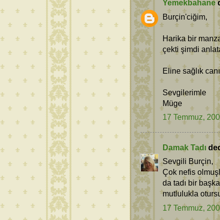
Yemekbahane
d
Burçin'ciğim,
Harika bir manza
çekti şimdi anla
Eline sağlık can
Sevgilerimle
Müge
17 Temmuz, 20
Damak Tadı
dedi
Sevgili Burçin,
Çok nefis olmuşl
da tadı bir başk
mutlulukla oturs
17 Temmuz, 20