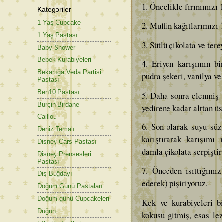
1. Öncelikle fırınımızı 
Kategoriler
1 Yaş Cupcake
2. Muffin kağıtlarımızı 1
1 Yaş Pastası
3. Sütlü çikolata ve ter
Baby Shower
Bebek Kurabiyeleri
4. Eriyen karışımın bi
Bekarlığa Veda Partisi
pudra şekeri, vanilya ve
Pastası
Ben10 Pastası
5. Daha sonra elenmiş 
Burçin Birdane
yedirene kadar alttan üs
Caillou
6. Son olarak suyu süz
Deniz Temalı
karıştırarak karışımı 
Disney Cars Pastası
damla çikolata serpiştir
Disney Prensesleri
Pastası
7. Önceden ısıttığımız
Diş Buğdayı
ederek) pişiriyoruz.
Doğum Günü Pastaları
Doğum günü Cupcakeleri
Kek ve kurabiyeleri 
Düğün
kokusu gitmiş, esas lez