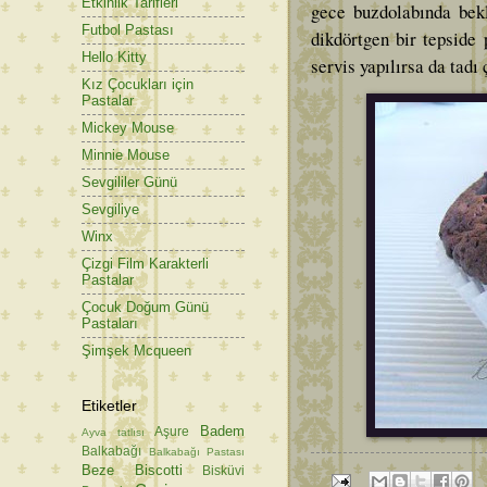
Etkinlik Tarifleri
gece buzdolabında bekl
Futbol Pastası
dikdörtgen bir tepside 
Hello Kitty
servis yapılırsa da tadı
Kız Çocukları için
Pastalar
Mickey Mouse
Minnie Mouse
Sevgililer Günü
Sevgiliye
Winx
Çizgi Film Karakterli
Pastalar
Çocuk Doğum Günü
Pastaları
Şimşek Mcqueen
Etiketler
Badem
Aşure
Ayva tatlısı
Balkabağı
Balkabağı Pastası
Beze
Biscotti
Bisküvi