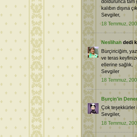
doldurunca tam g
kalıbın dışına çı
Sevgiler,
18 Temmuz, 20
Neslihan
dedi ki
Burçinciğim, yaz
ve teras keyfin
ellerine sağlık,
Sevgiler
18 Temmuz, 20
Burçin'in Dene
Çok teşekkürler 
Sevgiler,
18 Temmuz, 20