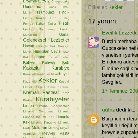
Ceviz
Brownie
Cheesecake
Dondurma
Etiketler:
Kekler
Ekmek
Elmalı
Frambuaz
Fındık
Muffin
Fındık Krokan
Fırın Sütlaç
17 yorum:
Fıstık
Fırında Kabak Tatlısı
Fıstıklı Dondurma
Fıstıklı
Evcilik Lezzetle
Ganaj
Muhallebi
Geleneksel Lezzetler
Burçin merhaba
Havuç
Havuçlu Kek
Havuçlu
Cupcakeler nefis
Hindistan Cevizi
Muffin
Islak
vişnelisini yerke
Ispahan
Kek
Kabak Tatlısı
Eh doğru adresler
Kahve
Kahveli Kek
Kakaolu Kurabiye
Ellerine sağlık n
Kayısı
Karamelli Patlamış Mısır
lamba çok şiriiiin
Kekler
Sevgiler...
Kazandibi
Kepekli
Ekmek
Keşkül
Krem Karamel
17 Temmuz, 20
Kremalı Pastalar
Krep
Kurabiyeler
Krokan
Limon
Limonlu Cheesecake
gülriz
dedi ki...
Limonlu Dondurma
Limonlu
Limonlu
Haşhaş Tohumlu Kek
Burçinciğim tera
Kek
Limonlu Kurabiye
Limonlu
keyiflidir değil
Makaron
Parfe
Mereng
Meyve
brownie cupcake
Meyveli Pasta
Aranjmanı