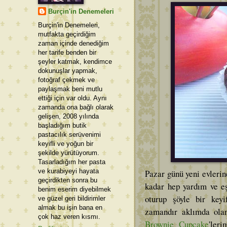
Burçin'in Denemeleri
Burçin'in Denemeleri,
mutfakta geçirdiğim
zaman içinde denediğim
her tarife benden bir
şeyler katmak, kendimce
dokunuşlar yapmak,
fotoğraf çekmek ve
paylaşmak beni mutlu
ettiği için var oldu. Aynı
zamanda ona bağlı olarak
gelişen, 2008 yılında
başladığım butik
pastacılık serüvenimi
keyifli ve yoğun bir
şekilde yürütüyorum.
Tasarladığım her pasta
ve kurabiyeyi hayata
Pazar günü yeni evlerin
geçirdikten sonra bu
kadar hep yardım ve eş
benim eserim diyebilmek
oturup şöyle bir key
ve güzel geri bildirimler
almak bu işin bana en
zamandır aklımda olan
çok haz veren kısmı.
Brownie Cupcake
'ler