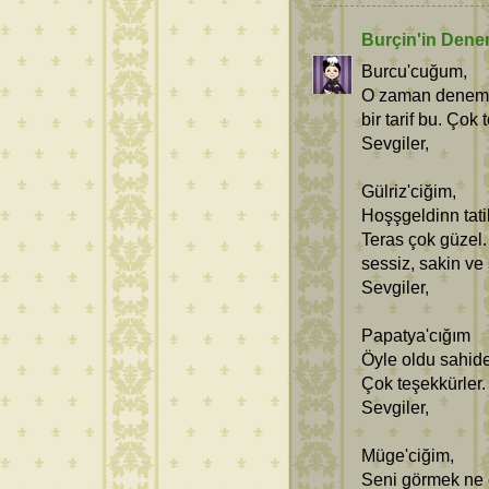
Burçin'in Dene
Burcu'cuğum,
O zaman denemen
bir tarif bu. Çok
Sevgiler,
Gülriz'ciğim,
Hoşşgeldinn tati
Teras çok güzel
sessiz, sakin ve 
Sevgiler,
Papatya'cığım
Öyle oldu sahide
Çok teşekkürler.
Sevgiler,
Müge'ciğim,
Seni görmek ne g