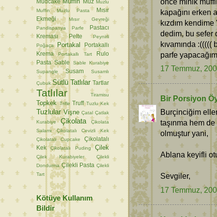
önce minik muffi
Muffin
Mudcake
Muz
Muzlu
Mısır
Muffin
Muzlu Pasta
kapağını erken aç
Ekmeği
Mısır Gevreği
kızdım kendime 
Pastacı
Pandispanya
Parfe
dedim, bu sefer d
Kreması
Pelte
Peynirli
kıvamında :(((((
Portakal
Portakallı
Poğaça
parfe yapacağım
Krema
Rulo
Portakallı Tart
Pasta
Sable
Sable Kurabiye
17 Temmuz, 20
Susam
Supangle
Susamlı
Sütlü Tatlılar
Tartlar
Çubuk
Tatlılar
Tiramisu
Bir Porsiyon Ö
Topkek
Truff
Trifle
Tuzlu Kek
Tuzlular
Burçinciğim elle
Vişne
Çatal
Çatlak
Çikolata
taşınma hem de s
Kurabiye
Çikolata
Salamı
Çikolatalı Cevizli Kek
olmuştur yani,
Çikolatalı
Çikolatalı Cupcake
Çilek
Kek
Çikolatalı Puding
Ablana keyifli o
Çilek Kurabiyeler
Çilekli
Çilekli Pasta
Dondurma
Çilekli
Tart
Sevgiler,
17 Temmuz, 20
Kötüye Kullanım
Bildir