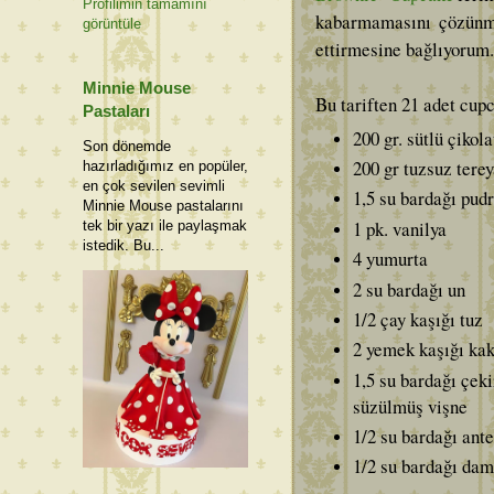
Profilimin tamamını
kabarmamasını çözünmü
görüntüle
ettirmesine bağlıyorum
Minnie Mouse
Bu tariften 21 adet cup
Pastaları
200 gr. sütlü çikol
Son dönemde
200 gr tuzsuz tere
hazırladığımız en popüler,
en çok sevilen sevimli
1,5 su bardağı pudr
Minnie Mouse pastalarını
1 pk. vanilya
tek bir yazı ile paylaşmak
istedik. Bu...
4 yumurta
2 su bardağı un
1/2 çay kaşığı tuz
2 yemek kaşığı ka
1,5 su bardağı çeki
süzülmüş vişne
1/2 su bardağı ante
1/2 su bardağı dam