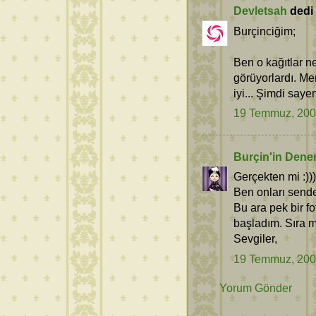
Devletsah
dedi k
Burçinciğim;
Ben o kağıtlar 
görüyorlardı. Me
iyi... Şimdi say
19 Temmuz, 20
Burçin'in Dene
Gerçekten mi :)))
Ben onları send
Bu ara pek bir fo
başladım. Sıra m
Sevgiler,
19 Temmuz, 20
Yorum Gönder