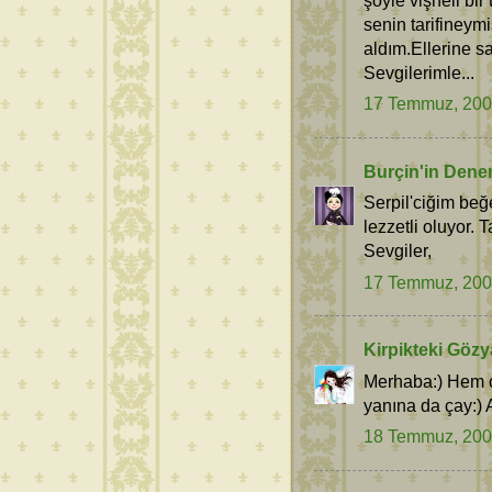
senin tarifineym
aldım.Ellerine sa
Sevgilerimle...
17 Temmuz, 20
Burçin'in Dene
Serpil'ciğim be
lezzetli oluyor. 
Sevgiler,
17 Temmuz, 20
Kirpikteki Gözy
Merhaba:) Hem c
yanına da çay:) 
18 Temmuz, 20