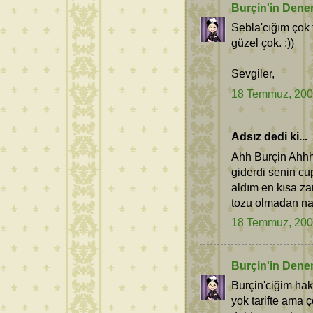
Burçin'in Dene
Sebla'cığım çok 
güzel çok. :))
Sevgiler,
18 Temmuz, 20
Adsız dedi ki...
Ahh Burçin Ahhh
giderdi senin cup
aldım en kısa z
tozu olmadan nas
18 Temmuz, 20
Burçin'in Dene
Burçin'ciğim hak
yok tarifte ama ç