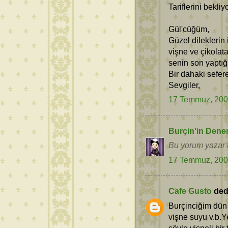
Tariflerini bekli
Gül'cüğüm,
Güzel dileklerin
vişne ve çikolata
senin son yaptı
Bir dahaki sefere
Sevgiler,
17 Temmuz, 20
Burçin'in Dene
Bu yorum yazar t
17 Temmuz, 20
Cafe Gusto
dedi
Burçinciğim dün 
vişne suyu v.b.Y
şöyle vişneli bi