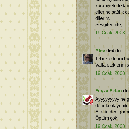
kurabiyelerle tan
ellerine sağlık 
dilerim.
Sevgilerimle,
19 Ocak, 2008
Alev
dedi ki...
Tebrik ederim bu
Valla eteklenmis
19 Ocak, 2008
Feyza Fidan
ded
Ayyyyyyyyy ne güz
denirki olayı bi
Ellerin dert görm
Öptüm çok
19 Ocak, 2008