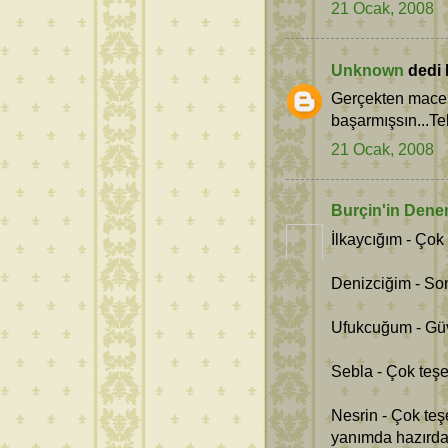
21 Ocak, 2008
Unknown
dedi k
Gerçekten mace
başarmışsın...Teb
21 Ocak, 2008
Burçin'in Dene
İlkaycığım - Çok
Denizciğim - So
Ufukcuğum - Güv
Sebla - Çok teşe
Nesrin - Çok te
yanımda hazırda