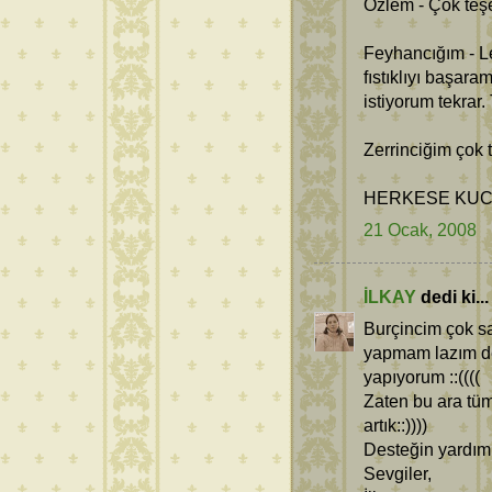
Özlem - Çok teş
Feyhancığım - Le
fıstıklıyı başara
istiyorum tekrar
Zerrinciğim çok 
HERKESE KUCA
21 Ocak, 2008
İLKAY
dedi ki...
Burçincim çok s
yapmam lazım de
yapıyorum ::((((
Zaten bu ara tüm
artık::))))
Desteğin yardımı
Sevgiler,