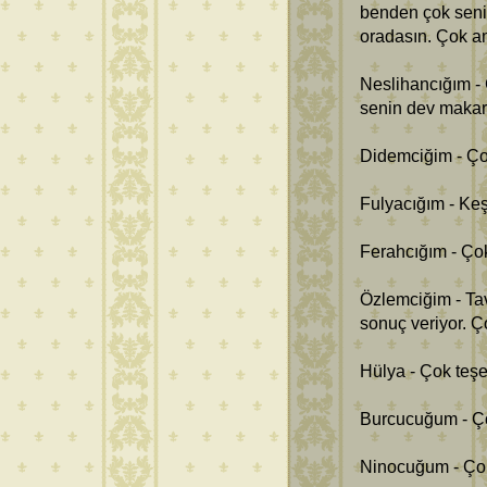
benden çok senin 
oradasın. Çok a
Neslihancığım -
senin dev makar
Didemciğim - Ço
Fulyacığım - Keş
Ferahcığım - Çok
Özlemciğim - Ta
sonuç veriyor. Ç
Hülya - Çok teşe
Burcucuğum - Ço
Ninocuğum - Çok