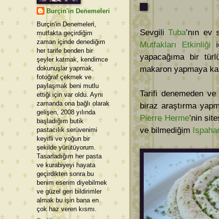
Burçin'in Denemeleri
Burçin'in Denemeleri,
Sevgili
Tuba
’nın ev 
mutfakta geçirdiğim
zaman içinde denediğim
Mutfakları Etkinliği
iç
her tarife benden bir
yapacağıma bir türl
şeyler katmak, kendimce
dokunuşlar yapmak,
makaron yapmaya kar
fotoğraf çekmek ve
paylaşmak beni mutlu
Tarifi denemeden ve 
ettiği için var oldu. Aynı
zamanda ona bağlı olarak
biraz araştırma yapm
gelişen, 2008 yılında
Pierre Herme
’nin sit
başladığım butik
ve bilmediğim
Ispaha
pastacılık serüvenimi
keyifli ve yoğun bir
şekilde yürütüyorum.
Tasarladığım her pasta
ve kurabiyeyi hayata
geçirdikten sonra bu
benim eserim diyebilmek
ve güzel geri bildirimler
almak bu işin bana en
çok haz veren kısmı.