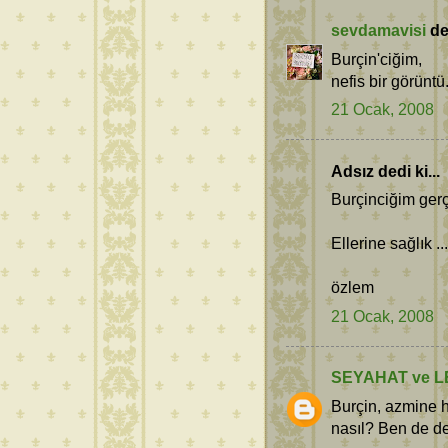
sevdamavisi
ded
Burçin'ciğim,
nefis bir görüntü.
21 Ocak, 2008
Adsız dedi ki...
Burçinciğim gerç
Ellerine sağlık ..
özlem
21 Ocak, 2008
SEYAHAT ve L
Burçin, azmine 
nasıl? Ben de de