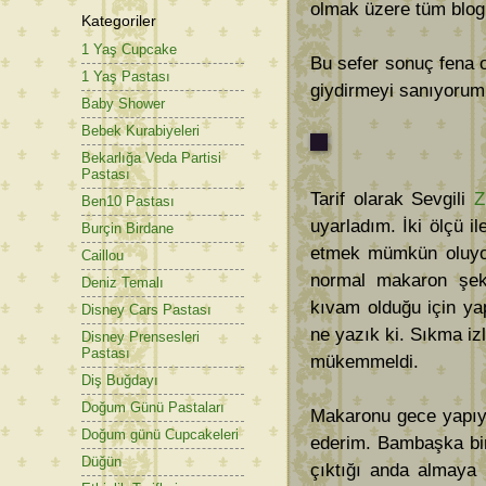
olmak üzere tüm blog
Kategoriler
1 Yaş Cupcake
Bu sefer sonuç fena 
1 Yaş Pastası
giydirmeyi sanıyorum
Baby Shower
Bebek Kurabiyeleri
Bekarlığa Veda Partisi
Pastası
Tarif olarak Sevgili
Z
Ben10 Pastası
uyarladım. İki ölçü i
Burçin Birdane
etmek mümkün oluyor
Caillou
normal makaron şek
Deniz Temalı
kıvam olduğu için ya
Disney Cars Pastası
ne yazık ki. Sıkma iz
Disney Prensesleri
Pastası
mükemmeldi.
Diş Buğdayı
Doğum Günü Pastaları
Makaronu gece yapıyo
Doğum günü Cupcakeleri
ederim. Bambaşka bir
Düğün
çıktığı anda almaya