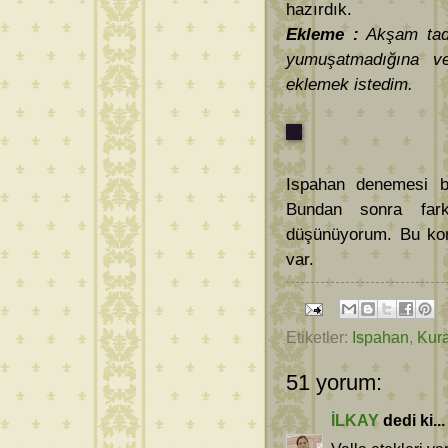
hazırdık.
Ekleme :
Akşam tadı
yumuşatmadığına ve
eklemek istedim.
Ispahan denemesi be
Bundan sonra farkl
düşünüyorum. Bu kon
var.
Etiketler:
Ispahan
,
Kura
51 yorum:
İLKAY
dedi ki...