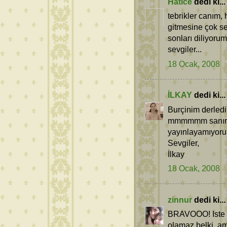
Hatice
dedi ki...
tebrikler canım, 
gitmesine çok se
sonları diliyorum.
sevgiler...
18 Ocak, 2008
İLKAY
dedi ki...
Burçinim derled
mmmmmm sanırımb
yayınlayamıyoru
Sevgiler,
İlkay
18 Ocak, 2008
zinnur
dedi ki...
BRAVOOO! Iste az
olamaz belki, a