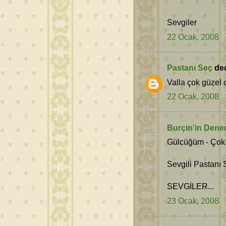
Sevgiler
22 Ocak, 2008
Pastanı Seç
dedi
Valla çok güzel 
22 Ocak, 2008
Burçin'in Dene
Gülcüğüm - Çok t
Sevgili Pastanı 
SEVGİLER...
23 Ocak, 2008