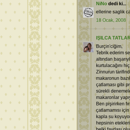
NiNo
dedi ki...
ellerine saglik 
18 Ocak, 2008
IŞILCA TATLA
Burçin'ciğim,
Tebrik ederim se
altından başarıy
kurtulacağını h
Zinnurun tarifin
makaronun bazıla
çatlaması gibi 
sürekli denemele
makaronlar yapı
Ben pişirirken fı
çatlamamısı için 
kapla su koyuyo
hepsinin etekleri
belki faydası ol