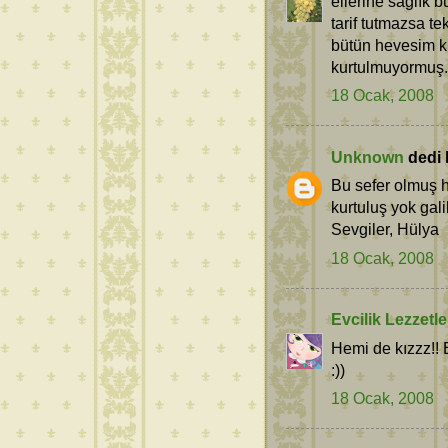
ellerine sağlık 
tarif tutmazsa t
bütün hevesim kı
kurtulmuyormuş.
18 Ocak, 2008
Unknown
dedi k
Bu sefer olmuş h
kurtuluş yok gali
Sevgiler, Hülya
18 Ocak, 2008
Evcilik Lezzetle
Hemi de kızzz!! E
:))
18 Ocak, 2008