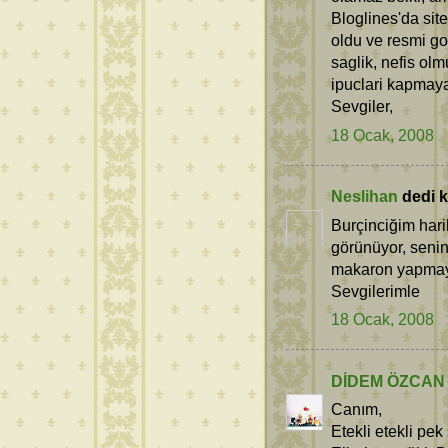
Bloglines'da site
oldu ve resmi go
saglik, nefis olm
ipuclari kapmay
Sevgiler,
18 Ocak, 2008
Neslihan
dedi ki
Burçinciğim hari
görünüyor, seni
makaron yapmaya
Sevgilerimle
18 Ocak, 2008
DİDEM ÖZCAN
Canım,
Etekli etekli pek 