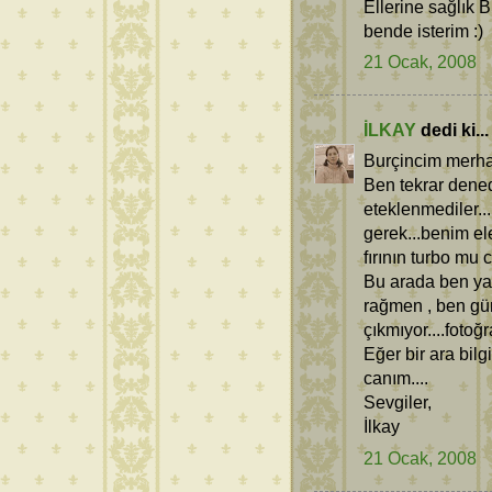
Ellerine sağlık B
bende isterim :)
21 Ocak, 2008
İLKAY
dedi ki...
Burçincim merh
Ben tekrar dene
eteklenmediler..
gerek...benim ele
fırının turbo mu
Bu arada ben ya
rağmen , ben günl
çıkmıyor....foto
Eğer bir ara bil
canım....
Sevgiler,
İlkay
21 Ocak, 2008