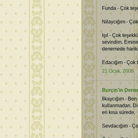
Funda - Çok teşe
Nilaycığım - Çok
Işıl - Çok teşek
sevindim. Eminim
denemede harika
Edacığım - Çok 
21 Ocak, 2008
Burçin'in Dene
İlkaycığım - Ben 
kullanmadan. Diğ
en kısa sürede.
Sevdacığım - Ço