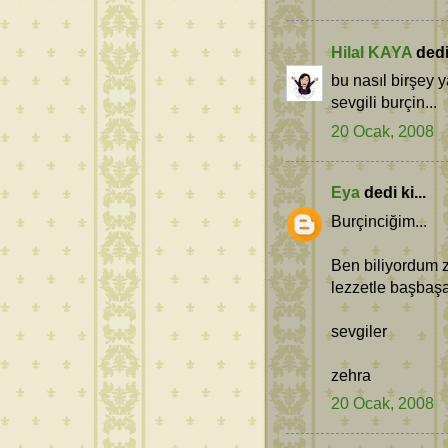
Hilal KAYA
dedi 
bu nasıl birşey y
sevgili burçin...
20 Ocak, 2008
Eya
dedi ki...
Burçinciğim...
Ben biliyordum z
lezzetle başbaşa
sevgiler
zehra
20 Ocak, 2008