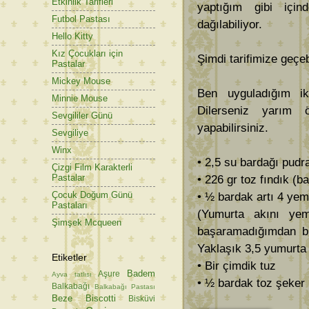
Etkinlik Tarifleri
yaptığım gibi içi
Futbol Pastası
dağılabiliyor.
Hello Kitty
Kız Çocukları için
Şimdi tarifimize geçebi
Pastalar
Mickey Mouse
Ben uyguladığım ik
Minnie Mouse
Dilerseniz yarım 
Sevgililer Günü
yapabilirsiniz.
Sevgiliye
Winx
• 2,5 su bardağı pudr
Çizgi Film Karakterli
Pastalar
• 226 gr toz fındık (
Çocuk Doğum Günü
• ½ bardak artı 4 ye
Pastaları
(Yumurta akını yem
Şimşek Mcqueen
başaramadığımdan bu
Yaklaşık 3,5 yumurta
Etiketler
• Bir çimdik tuz
Badem
Aşure
Ayva tatlısı
• ½ bardak toz şeker
Balkabağı
Balkabağı Pastası
Beze
Biscotti
Bisküvi