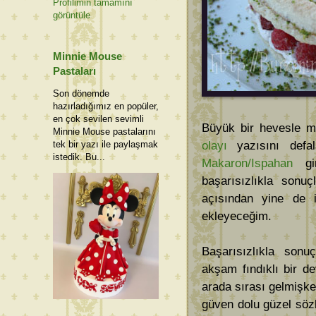
Profilimin tamamını
görüntüle
Minnie Mouse
Pastaları
Son dönemde
hazırladığımız en popüler,
en çok sevilen sevimli
Büyük bir hevesle m
Minnie Mouse pastalarını
olayı
yazısını defa
tek bir yazı ile paylaşmak
istedik. Bu...
Makaron/Ispahan
gir
başarısızlıkla sonu
açısından yine de iş
ekleyeceğim.
Başarısızlıkla sonu
akşam fındıklı bir 
arada sırası gelmişk
güven dolu güzel söz