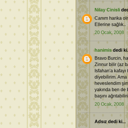
Nilay Cinisli
dedi
Canım harika olm
Ellerine sağlık..
20 Ocak, 2008
hanimis
dedi ki.
Bravo Burcin, ha
Zinnur bilir (az
Isfahan'a kafayı
diyebilirim. Ama
heveslendim şim
yakında ben de 
başını ağrıtabili
20 Ocak, 2008
Adsız dedi ki...