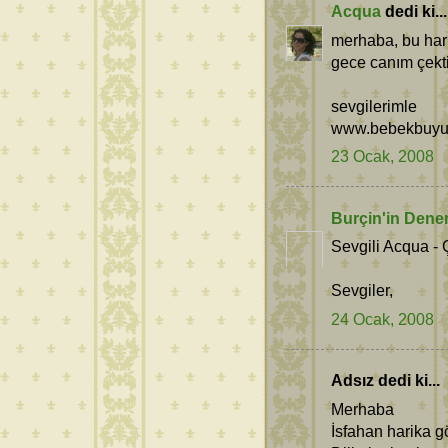
Acqua
dedi ki...
merhaba, bu har
gece canım çekti 
sevgilerimle
www.bebekbuyut
23 Ocak, 2008
Burçin'in Dene
Sevgili Acqua - 
Sevgiler,
24 Ocak, 2008
Adsız dedi ki...
Merhaba
İsfahan harika 