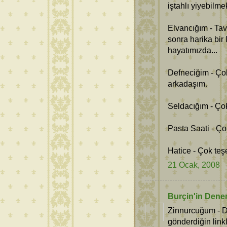
iştahlı yiyebilme
Elvancığım - Tav
sonra harika bir 
hayatımızda...
Defneciğim - Ço
arkadaşım.
Seldacığım - Ço
Pasta Saati - Ço
Hatice - Çok teş
21 Ocak, 2008
Burçin'in Dene
Zinnurcuğum - De
gönderdiğin link