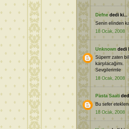
Defne
dedi ki...
Senin elinden kaç
18 Ocak, 2008
Unknown
dedi k
Süperrr zaten bi
karşılacağımı.
Sevgilerimle
18 Ocak, 2008
Pasta Saati
dedi
Bu sefer eteklen
18 Ocak, 2008