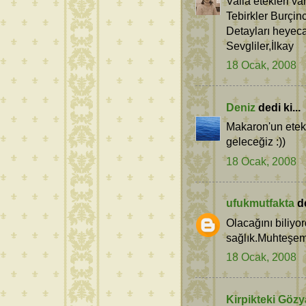
Valla etekleri varrr
Tebirkler Burçinci
Detayları heyeca
Sevgliler,İlkay
18 Ocak, 2008
Deniz
dedi ki...
Makaron'un etekle
geleceğiz :))
18 Ocak, 2008
ufukmutfakta
de
Olacağını biliyo
sağlık.Muhteşem 
18 Ocak, 2008
Kirpikteki Gözy