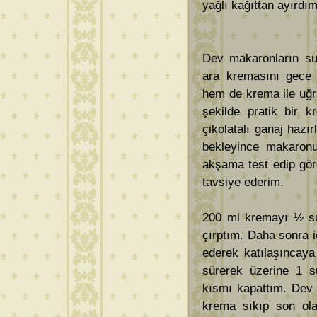
yağlı kağıttan ayırdım
Dev makaronların su
ara kremasını gece 
hem de krema ile uğr
şekilde pratik bir 
çikolatalı ganaj haz
bekleyince makaronu
akşama test edip gör
tavsiye ederim.
200 ml kremayı ½ su 
çırptım. Daha sonra 
ederek katılaşıncaya
sürerek üzerine 1 s
kısmı kapattım. Dev
krema sıkıp son olar