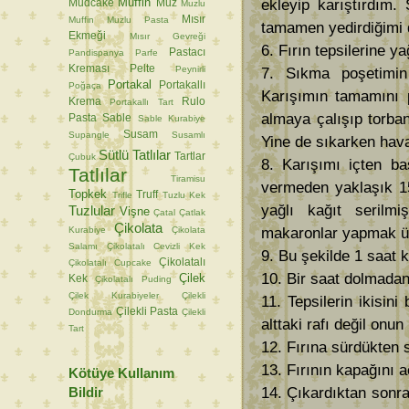
Muffin
ekleyip karıştırdım.
Mudcake
Muz
Muzlu
Mısır
Muffin
Muzlu Pasta
tamamen yedirdiğimi
Ekmeği
Mısır Gevreği
6. Fırın tepsilerine ya
Pastacı
Pandispanya
Parfe
Kreması
Pelte
Peynirli
7. Sıkma poşetimin
Portakal
Portakallı
Poğaça
Karışımın tamamını p
Krema
Rulo
Portakallı Tart
almaya çalışıp torba
Pasta
Sable
Sable Kurabiye
Susam
Supangle
Susamlı
Yine de sıkarken hav
Sütlü Tatlılar
Tartlar
Çubuk
8. Karışımı içten ba
Tatlılar
Tiramisu
vermeden yaklaşık 15
Topkek
Truff
Trifle
Tuzlu Kek
yağlı kağıt serilm
Tuzlular
Vişne
Çatal
Çatlak
Çikolata
Kurabiye
Çikolata
makaronlar yapmak üz
Salamı
Çikolatalı Cevizli Kek
9. Bu şekilde 1 saat 
Çikolatalı
Çikolatalı Cupcake
10. Bir saat dolmadan
Çilek
Kek
Çikolatalı Puding
Çilek Kurabiyeler
Çilekli
11. Tepsilerin ikisini
Çilekli Pasta
Dondurma
Çilekli
alttaki rafı değil onu
Tart
12. Fırına sürdükten 
13. Fırının kapağını 
Kötüye Kullanım
Bildir
14. Çıkardıktan sonra