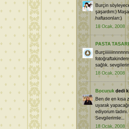
Burçin söyleyec
şaşardım:) Maşall
haftasonları:)
18 Ocak, 2008
PASTA TASARIM
Burçiiiiiiinnnnn
fotoğraftakindens
sağlık. sevgileri
18 Ocak, 2008
Bocuruk
dedi ki
Ben de en kısa 
uyarak yapacağ
ediyorum tadını. 
Sevgilerimle...
18 Ocak, 2008