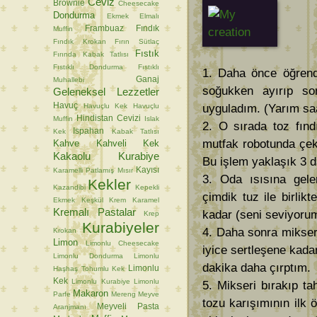
Ceviz
Brownie
Cheesecake
Dondurma
Ekmek
Elmalı
Frambuaz
Fındık
Muffin
Fındık Krokan
Fırın Sütlaç
Fıstık
Fırında Kabak Tatlısı
Fıstıklı Dondurma
Fıstıklı
1. Daha önce öğrendi
Ganaj
Muhallebi
soğukken ayırıp so
Geleneksel Lezzetler
Havuç
Havuçlu Kek
Havuçlu
uyguladım. (Yarım sa
Hindistan Cevizi
Muffin
Islak
2. O sırada toz fınd
Ispahan
Kek
Kabak Tatlısı
mutfak robotunda çek
Kahve
Kahveli Kek
Kakaolu Kurabiye
Bu işlem yaklaşık 3 d
Kayısı
Karamelli Patlamış Mısır
3. Oda ısısına gele
Kekler
Kazandibi
Kepekli
çimdik tuz ile birli
Ekmek
Keşkül
Krem Karamel
Kremalı Pastalar
kadar (seni seviyorum
Krep
Kurabiyeler
4. Daha sonra mikseri
Krokan
Limon
Limonlu Cheesecake
iyice sertleşene kada
Limonlu Dondurma
Limonlu
dakika daha çırptım.
Limonlu
Haşhaş Tohumlu Kek
Kek
Limonlu Kurabiye
Limonlu
5. Mikseri bırakıp ta
Makaron
Parfe
Mereng
Meyve
tozu karışımının ilk 
Meyveli Pasta
Aranjmanı