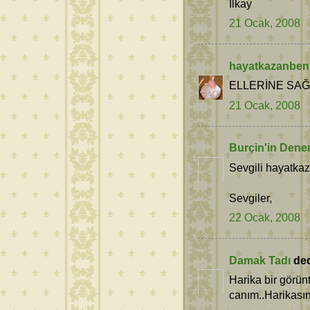
İlkay
21 Ocak, 2008
hayatkazanben
ELLERİNE SAĞ
21 Ocak, 2008
Burçin'in Dene
Sevgili hayatka
Sevgiler,
22 Ocak, 2008
Damak Tadı
dedi
Harika bir görün
canım..Harikasın 