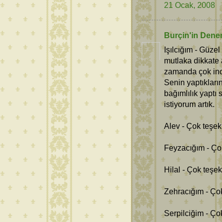
21 Ocak, 2008
Burçin'in Dene
Işılcığım - Güze
mutlaka dikkate 
zamanda çok ince
Senin yaptıklar
bağımlılık yaptı
istiyorum artık.
Alev - Çok teşek
Feyzacığım - Ço
Hilal - Çok teşe
Zehracığım - Çok
Serpilciğim - Ço