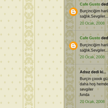
Cafe Gusto
dedi
Burçinciğim hari
sağlık.Sevgiler...
20 Ocak, 2008
Cafe Gusto
dedi
Burçinciğim hari
sağlık.Sevgiler...
20 Ocak, 2008
Adsız dedi ki...
Burçin çoook güz
daha hoş hemde
sevgiler
funda
20 Ocak, 2008