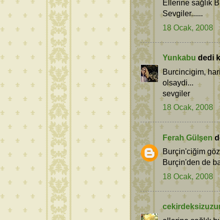
Ellerine sağlık B
Sevgiler......
18 Ocak, 2008
Yunkabu
dedi ki
Burcincigim, har
olsaydi...
sevgiler
18 Ocak, 2008
Ferah Gülşen
de
Burçin'ciğim göz
Burçin'den de ba
18 Ocak, 2008
cekirdeksizuz