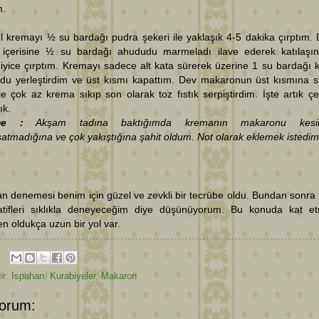
m.
 kremayı ½ su bardağı pudra şekeri ile yaklaşık 4-5 dakika çırptım.
 içerisine ½ su bardağı ahududu marmeladı ilave ederek katılaşı
iyice çırptım. Kremayı sadece alt kata sürerek üzerine 1 su bardağı 
du yerleştirdim ve üst kısmı kapattım. Dev makaronun üst kısmına 
le çok az krema sıkıp son olarak toz fıstık serpiştirdim. İşte artık ç
ık.
me :
Akşam tadına baktığımda kremanın makaronu kesinl
tmadığına ve çok yakıştığına şahit oldum. Not olarak eklemek istedim
n denemesi benim için güzel ve zevkli bir tecrübe oldu. Bundan sonra f
natifleri sıklıkla deneyeceğim diye düşünüyorum. Bu konuda kat 
n oldukça uzun bir yol var.
er:
Ispahan
,
Kurabiyeler
,
Makaron
orum: