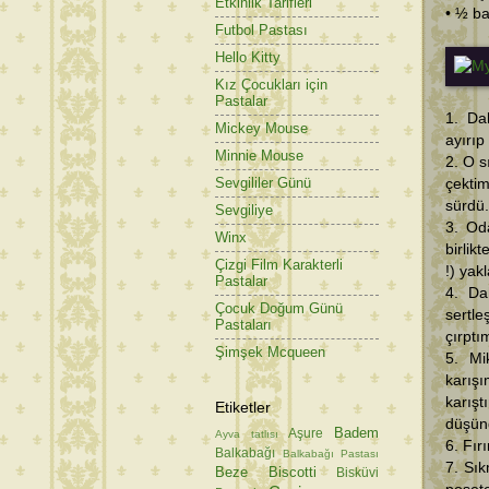
Etkinlik Tarifleri
• ½ ba
Futbol Pastası
Hello Kitty
Kız Çocukları için
Pastalar
1. Da
Mickey Mouse
ayırıp
Minnie Mouse
2. O s
Sevgililer Günü
çekti
sürdü.
Sevgiliye
3. Oda
Winx
birlik
Çizgi Film Karakterli
!) yak
Pastalar
4. Da
Çocuk Doğum Günü
sertl
Pastaları
çırptı
Şimşek Mcqueen
5. Mi
karış
karışt
Etiketler
düşün
Badem
Aşure
Ayva tatlısı
6. Fır
Balkabağı
Balkabağı Pastası
7. Sı
Beze
Biscotti
Bisküvi