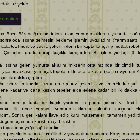
rdak toz şeker
ha önce öğrendiğim bir teknik olan yumurta aklarını yumurta soğ
 sonra oda ısısına gelmesini bekleme işlemini uyguladım. (Yarım saat)
ırada toz fındık ve pudra şekerini derin bir kapta karıştırıp mutfak robo
m. Çekerken arada durup kaşıkla karıştırdım. Bu işlem yaklaşık 3 d
 ısısına gelen yumurta aklarını mikserin orta hızında bir çimdik tu
te iyice beyazlaşıp yumuşak tepeler elde edene kadar (seni seviyorum Z
laşık iki dakika çırptım.
ha sonra mikserin hızını arttırıp toz şekeri ilave ederek karışım 
eşene kadar ve daha keskin tepeler elde edene kadar bir iki dakika
m.
kseri bırakıp tahta bir kaşık yardımı ile pudra şekeri ve fındık
ımının ilk önce yarısını yumurta aklarının olduğu karışıma ek
ırdım. Sonra geri kalanı ilave edip kuru malzemeleri tamamen yedird
düğüm aşamada karıştırmayı bıraktım.
ın tepsilerine yağlı kağıt serdim.
kma poşetimin ucuna 1 cm’lik düz yuvarlak ucu taktım. Karışımın tam