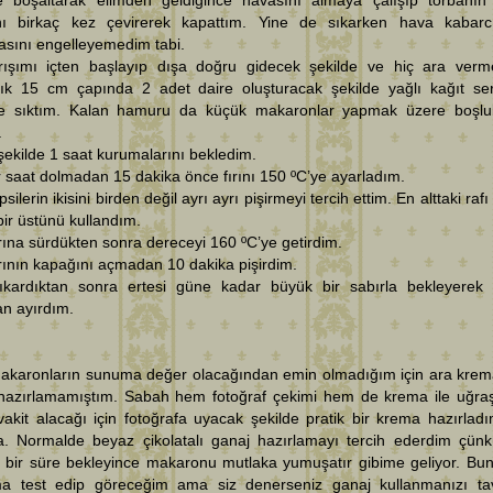
e boşaltarak elimden geldiğince havasını almaya çalışıp torbanın
nı birkaç kez çevirerek kapattım. Yine de sıkarken hava kabarcı
asını engelleyemedim tabi.
rışımı içten başlayıp dışa doğru gidecek şekilde ve hiç ara ver
şık 15 cm çapında 2 adet daire oluşturacak şekilde yağlı kağıt ser
ye sıktım. Kalan hamuru da küçük makaronlar yapmak üzere boşlu
.
şekilde 1 saat kurumalarını bekledim.
r saat dolmadan 15 dakika önce fırını 150 ºC’ye ayarladım.
silerin ikisini birden değil ayrı ayrı pişirmeyi tercih ettim. En alttaki rafı
ir üstünü kullandım.
rına sürdükten sonra dereceyi 160 ºC’ye getirdim.
rının kapağını açmadan 10 dakika pişirdim.
ıkardıktan sonra ertesi güne kadar büyük bir sabırla bekleyerek 
an ayırdım.
akaronların sunuma değer olacağından emin olmadığım için ara krem
hazırlamamıştım. Sabah hem fotoğraf çekimi hem de krema ile uğr
akit alacağı için fotoğrafa uyacak şekilde pratik bir krema hazırladı
da. Normalde beyaz çikolatalı ganaj hazırlamayı tercih ederdim çün
 bir süre bekleyince makaronu mutlaka yumuşatır gibime geliyor. Bu
a test edip göreceğim ama siz denerseniz ganaj kullanmanızı ta