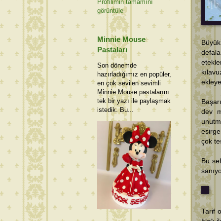
Profilimin tamamını
görüntüle
Minnie Mouse
Büyük
Pastaları
defal
etekl
Son dönemde
kılavu
hazırladığımız en popüler,
ekley
en çok sevilen sevimli
Minnie Mouse pastalarını
tek bir yazı ile paylaşmak
Başarı
istedik. Bu...
dev m
unutm
esirg
çok t
Bu se
sanıy
Tarif 