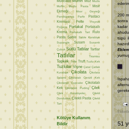
Muffin
Mudcake
Muz
Muzlu
ederi
Mısır
Muffin
Muzlu Pasta
Ekmeği
Mısır Gevreği
200 ml
Pastacı
Pandispanya
Parfe
sonra
Kreması
Pelte
Peynirli
Portakal
kadar 
Portakallı
Poğaça
Krema
Rulo
ahudu
Portakallı Tart
Pasta
Sable
Sable Kurabiye
tüpü i
Susam
Supangle
Susamlı
hazırd
Sütlü Tatlılar
Tartlar
Ekle
Çubuk
Tatlılar
yumuşa
Tiramisu
Topkek
Truff
Trifle
Tuzlu Kek
Tuzlular
Vişne
Çatal
Çatlak
Çikolata
Kurabiye
Çikolata
Salamı
Çikolatalı Cevizli Kek
Ispaha
Çikolatalı
Çikolatalı Cupcake
alter
Çilek
Kek
Çikolatalı Puding
gereke
Çilek Kurabiyeler
Çilekli
Çilekli Pasta
Dondurma
Çilekli
Tart
Etiketl
Kötüye Kullanım
51 y
Bildir