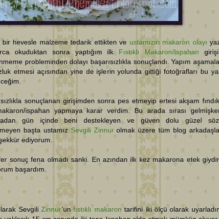
 bir hevesle malzeme tedarik ettikten ve
ustamızın
makaron olayı
yaz
arca okuduktan sonra yaptığım ilk
Fıstıklı Makaron/Ispahan
giriş
enmeme probleminden dolayı başarısızlıkla sonuçlandı. Yapım aşamala
zluk etmesi açısından yine de işlerin yolunda gittiği fotoğrafları bu y
eceğim.
sızlıkla sonuçlanan girişimden sonra pes etmeyip ertesi akşam fındıkl
akaron/ispahan yapmaya karar verdim. Bu arada sırası gelmişk
adan gün içinde beni destekleyen ve güven dolu güzel sözle
emeyen başta ustamız
Sevgili Zinnur
olmak üzere tüm blog arkadaşl
eşekkür ediyorum.
fer sonuç fena olmadı sanki. En azından ilk kez makarona etek giydi
orum başardım.
olarak Sevgili
Zinnur
’un
fıstıklı makaron
tarifini iki ölçü olarak uyarladı