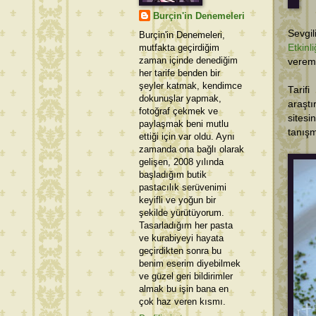
Burçin'in Denemeleri
Sevgi
Burçin'in Denemeleri,
mutfakta geçirdiğim
Etkinli
zaman içinde denediğim
verem
her tarife benden bir
şeyler katmak, kendimce
Tarif
dokunuşlar yapmak,
araşt
fotoğraf çekmek ve
sites
paylaşmak beni mutlu
tanış
ettiği için var oldu. Aynı
zamanda ona bağlı olarak
gelişen, 2008 yılında
başladığım butik
pastacılık serüvenimi
keyifli ve yoğun bir
şekilde yürütüyorum.
Tasarladığım her pasta
ve kurabiyeyi hayata
geçirdikten sonra bu
benim eserim diyebilmek
ve güzel geri bildirimler
almak bu işin bana en
çok haz veren kısmı.