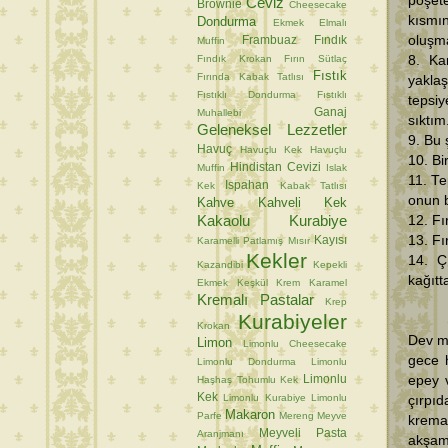
poşet
Ceviz
Brownie
Cheesecake
kısmı
Dondurma
Ekmek
Elmalı
oluşm
Frambuaz
Fındık
Muffin
Fındık Krokan
Fırın Sütlaç
8. Ka
Fıstık
Fırında Kabak Tatlısı
yakla
Fıstıklı Dondurma
Fıstıklı
tepsi
Ganaj
Muhallebi
sıktım
Geleneksel Lezzetler
9. Bu 
Havuç
Havuçlu Kek
Havuçlu
10. Bi
Hindistan Cevizi
Muffin
Islak
11. Tep
Ispahan
Kek
Kabak Tatlısı
onun b
Kahve
Kahveli Kek
Kakaolu Kurabiye
12. Fı
13. Fı
Kayısı
Karamelli Patlamış Mısır
Kekler
14. Ç
Kazandibi
Kepekli
kağıtt
Ekmek
Keşkül
Krem Karamel
Kremalı Pastalar
Krep
Kurabiyeler
Krokan
Dev m
Limon
Limonlu Cheesecake
gece 
Limonlu Dondurma
Limonlu
Limonlu
epey v
Haşhaş Tohumlu Kek
Kek
Limonlu Kurabiye
Limonlu
çırpı
Makaron
Parfe
Mereng
Meyve
krema
Meyveli Pasta
Aranjmanı
akşam