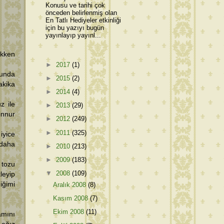
Konusu ve tarihi çok
önceden belirlenmiş olan
En Tatlı Hediyeler etkinliği
için bu yazıyı bugün
yayınlayıp yayınl...
ukken
►
2017
(1)
tunda
►
2015
(2)
akika
►
2014
(4)
z ile
►
2013
(29)
innur
►
2012
(249)
►
2011
(325)
iyice
 daha
►
2010
(213)
►
2009
(183)
 tozu
▼
2008
(109)
leyip
iğimi
Aralık 2008
(8)
Kasım 2008
(7)
Ekim 2008
(11)
amını