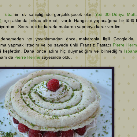
li
Tuba
’nın ev sahipliğinde gerçekleşecek olan
Ye# 30 Dünya Mutfa
ği
için aklımda birkaç alternatif vardı. Hangisini yapacağıma bir türlü 
iyordum. Sonra ani bir kararla makaron yapmaya karar verdim.
i denemeden ve yayınlamadan önce makaronla ilgili Google’da 
ırma yapmak istedim ve bu sayede ünlü Fransız Pastacı
Pierre Her
ini keşfettim. Daha önce adını hiç duymadığım ve bilmediğim
Ispah
mam da
Pierre Herme
sayesinde oldu.