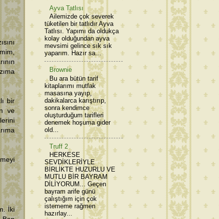
Ayva Tatlısı
Ailemizde çok severek
tüketilen bir tatlıdır Ayva
Tatlısı. Yapımı da oldukça
kolay olduğundan ayva
ısını
mevsimi gelince sık sık
imim,
yaparım. Hazır sa...
rının
Brownie
azıma
Bu ara bütün tarif
kitaplarımı mutfak
masasına yayıp,
dakikalarca karıştırıp,
ı bir
sonra kendimce
en ve
oluşturduğum tarifleri
rini
denemek hoşuma gider
old...
arıma
Truff 2
HERKESE
rmeyi
SEVDİKLERİYLE
BİRLİKTE HUZURLU VE
MUTLU BİR BAYRAM
DİLİYORUM... Geçen
bayram arife günü
çalıştığım için çok
istememe rağmen
m. İki
hazırlay...