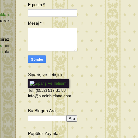
E-posta
*
kları
karar
Mesaj
*
biraz
me
’nin
an
ile
Sipariş ve İletişim:
Tel: (0532) 517 31 88
info@burcinbirdane.com
Bu Blogda Ara
Popüler Yayınlar