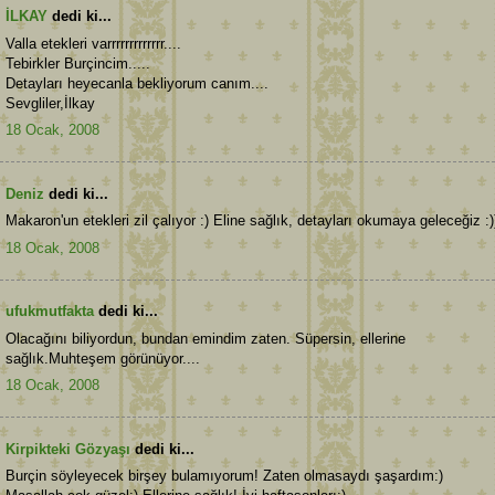
İLKAY
dedi ki...
Valla etekleri varrrrrrrrrrrrr....
Tebirkler Burçincim.....
Detayları heyecanla bekliyorum canım....
Sevgliler,İlkay
18 Ocak, 2008
Deniz
dedi ki...
Makaron'un etekleri zil çalıyor :) Eline sağlık, detayları okumaya geleceğiz :)
18 Ocak, 2008
ufukmutfakta
dedi ki...
Olacağını biliyordun, bundan emindim zaten. Süpersin, ellerine
sağlık.Muhteşem görünüyor....
18 Ocak, 2008
Kirpikteki Gözyaşı
dedi ki...
Burçin söyleyecek birşey bulamıyorum! Zaten olmasaydı şaşardım:)