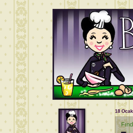
18 Ocak
Fınd