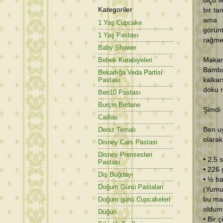
ölçü i
Kategoriler
bir t
ama o
1 Yaş Cupcake
görünt
1 Yaş Pastası
rağme
Baby Shower
Makar
Bebek Kurabiyeleri
Bambaş
Bekarlığa Veda Partisi
kalka
Pastası
doku n
Ben10 Pastası
Burçin Birdane
Şimdi 
Caillou
Ben uy
Deniz Temalı
olarak
Disney Cars Pastası
Disney Prensesleri
• 2,5 
Pastası
• 226 
Diş Buğdayı
• ½ ba
Doğum Günü Pastaları
(Yumu
bu mal
Doğum günü Cupcakeleri
oldum
Düğün
• Bir 