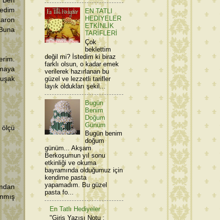
. Ben
tedim
EN TATLI
HEDİYELER
aron
ETKİNLİK
 Buna
TARİFLERİ
Çok
beklettim
değil mi? İstedim ki biraz
erim.
farklı olsun, o kadar emek
lmaya
verilerek hazırlanan bu
güzel ve lezzetli tarifler
muşak
layık oldukları şekil...
Bugün
Benim
Doğum
Günüm
 ölçü
Bugün benim
doğum
günüm... Akşam
Berkoşumun yıl sonu
etkinliği ve okuma
bayramında olduğumuz için
kendime pasta
yapamadım. Bu güzel
ımdan
pasta fo...
anmış
En Tatlı Hediyeler
"Giriş Yazısı Notu :