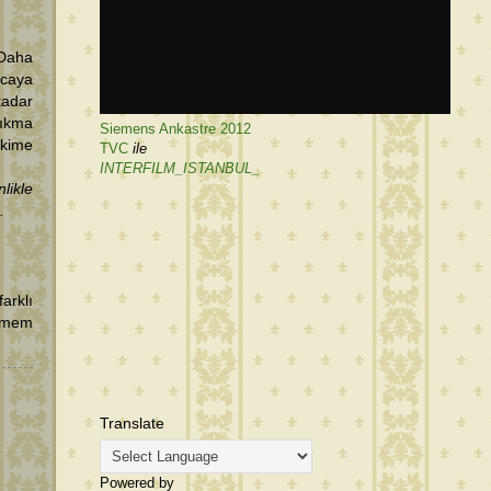
 Daha
ncaya
kadar
sıkma
Siemens Ankastre 2012
ekime
TVC
ile
INTERFILM_ISTANBUL_
ikle
.
arklı
etmem
Translate
Powered by