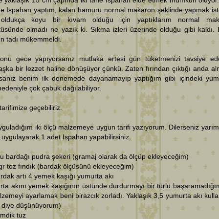
le yaklaşık 15 cm çapında iki tane Ispahan elde etmek mümkün oluyor
ane Ispahan yaptım, kalan hamuru normal makaron şeklinde yapmak is
ldukça koyu bir kıvam olduğu için yaptıklarım normal mak
üsünde olmadı ne yazık ki. Sıkma izleri üzerinde olduğu gibi kaldı.
n tadı mükemmeldi.
onu gece yapıyorsanız mutlaka ertesi gün tüketmenizi tavsiye ed
ka bir lezzet haline dönüşüyor çünkü. Zaten fırından çıktığı anda a
rsanız benim ilk denemede dayanamayıp yaptığım gibi içindeki yu
edeniyle çok çabuk dağılabiliyor.
tarifimize geçebiliriz.
guladığım iki ölçü malzemeye uygun tarifi yazıyorum. Dilerseniz yarım
 uygulayarak 1 adet Ispahan yapabilirsiniz.
su bardağı pudra şekeri (gramaj olarak da ölçüp ekleyeceğim)
gr toz fındık (bardak ölçüsünü ekleyeceğim)
rdak artı 4 yemek kaşığı yumurta akı
rta akını yemek kaşığının üstünde durdurmayı bir türlü başaramadığ
zemeyi ayarlamak beni birazcık zorladı. Yaklaşık 3,5 yumurta akı kull
 diye düşünüyorum)
çimdik tuz