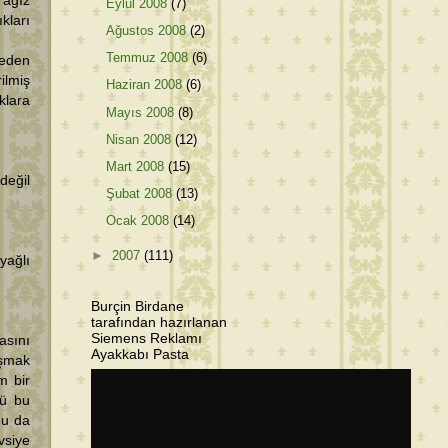
 ağız
Eylül 2008
(7)
kları
Ağustos 2008
(2)
Temmuz 2008
(6)
meden
ilmiş
Haziran 2008
(6)
klara
Mayıs 2008
(8)
Nisan 2008
(12)
Mart 2008
(15)
 değil
Şubat 2008
(13)
Ocak 2008
(14)
►
2007
(111)
yağlı
Burçin Birdane
tarafından hazırlanan
Siemens Reklamı
asını
Ayakkabı Pasta
aşmak
m bir
kü bu
nu da
vsiye