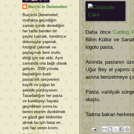
Burçin'in Denemeleri
Burçin'in Denemeleri,
mutfakta geçirdiğim
zaman içinde denediğim
her tarife benden bir
Daha önce
Catdog 
şeyler katmak, kendimce
Bilim Kültür ve Sanat
dokunuşlar yapmak,
logolu pasta.
fotoğraf çekmek ve
paylaşmak beni mutlu
ettiği için var oldu. Aynı
Aslında pastanın üze
zamanda ona bağlı olarak
gelişen, 2008 yılında
Uğur Bey el yapımı 
başladığım butik
aslına benzetmeye ça
pastacılık serüvenimi
keyifli ve yoğun bir
şekilde yürütüyorum.
Pasta, vanilyalı süng
Tasarladığım her pasta
oluştu.
ve kurabiyeyi hayata
geçirdikten sonra bu
benim eserim diyebilmek
Tadına bakan herkese
ve güzel geri bildirimler
almak bu işin bana en
çok haz veren kısmı.