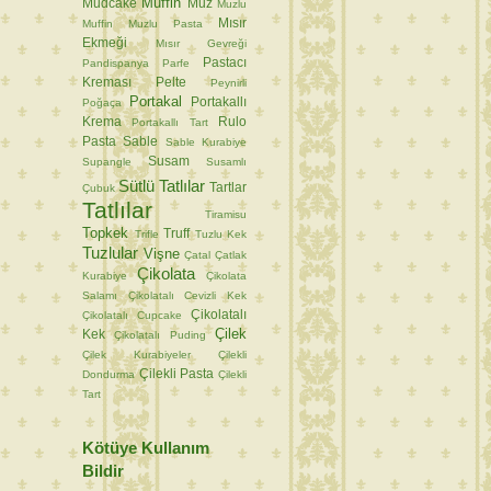
Muffin
Mudcake
Muz
Muzlu
Mısır
Muffin
Muzlu Pasta
Ekmeği
Mısır Gevreği
Pastacı
Pandispanya
Parfe
Kreması
Pelte
Peynirli
Portakal
Portakallı
Poğaça
Krema
Rulo
Portakallı Tart
Pasta
Sable
Sable Kurabiye
Susam
Supangle
Susamlı
Sütlü Tatlılar
Tartlar
Çubuk
Tatlılar
Tiramisu
Topkek
Truff
Trifle
Tuzlu Kek
Tuzlular
Vişne
Çatal
Çatlak
Çikolata
Kurabiye
Çikolata
Salamı
Çikolatalı Cevizli Kek
Çikolatalı
Çikolatalı Cupcake
Çilek
Kek
Çikolatalı Puding
Çilek Kurabiyeler
Çilekli
Çilekli Pasta
Dondurma
Çilekli
Tart
Kötüye Kullanım
Bildir