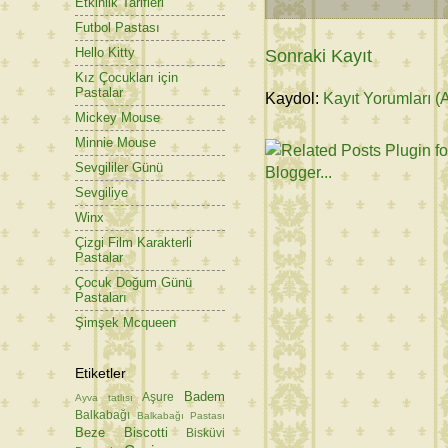
Etkinlik Tarifleri
Futbol Pastası
Hello Kitty
Sonraki Kayıt
Kız Çocukları için
Pastalar
Kaydol:
Kayıt Yorumları (
Mickey Mouse
Minnie Mouse
Sevgililer Günü
Sevgiliye
Winx
Çizgi Film Karakterli
Pastalar
Çocuk Doğum Günü
Pastaları
Şimşek Mcqueen
Etiketler
Badem
Aşure
Ayva tatlısı
Balkabağı
Balkabağı Pastası
Beze
Biscotti
Bisküvi