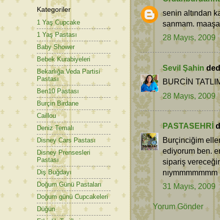
Kategoriler
senin altından 
1 Yaş Cupcake
sanmam. maaşall
1 Yaş Pastası
28 Mayıs, 2009
Baby Shower
Bebek Kurabiyeleri
Sevil Şahin
dedi
Bekarlığa Veda Partisi
Pastası
BURCİN TATLI
Ben10 Pastası
28 Mayıs, 2009
Burçin Birdane
Caillou
PASTASEHRİ
d
Deniz Temalı
Burçinciğim elle
Disney Cars Pastası
ediyorum ben. e
Disney Prensesleri
Pastası
sipariş vereceği
nıymmmmmmm
Diş Buğdayı
Doğum Günü Pastaları
31 Mayıs, 2009
Doğum günü Cupcakeleri
Yorum Gönder
Düğün