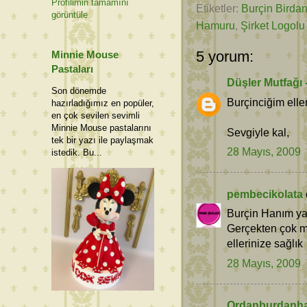
Profilimin tamamını
Etiketler:
Burçin Birda
görüntüle
Hamuru
,
Şirket Logolu
5 yorum:
Minnie Mouse
Pastaları
Düşler Mutfağı 
Son dönemde
Burçinciğim elle
hazırladığımız en popüler,
en çok sevilen sevimli
Minnie Mouse pastalarını
Sevgiyle kal,
tek bir yazı ile paylaşmak
28 Mayıs, 2009
istedik. Bu...
pembecikolata
Burçin Hanım yap
Gerçekten çok ma
ellerinize sağlık
28 Mayıs, 2009
Ordanburdanha