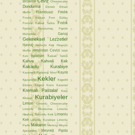
Ceviz
Brownie
Cheesecake
Dondurma
Ekmek
Elmalı
Frambuaz
Fındık
Muffin
Fındık Krokan
Fırın Sütlaç
Fıstık
Fırında Kabak Tatlısı
Fıstıklı Dondurma
Fıstıklı
Ganaj
Muhallebi
Geleneksel Lezzetler
Havuç
Havuçlu Kek
Havuçlu
Hindistan Cevizi
Muffin
Islak
Ispahan
Kek
Kabak Tatlısı
Kahve
Kahveli Kek
Kakaolu Kurabiye
Kayısı
Karamelli Patlamış Mısır
Kekler
Kazandibi
Kepekli
Ekmek
Keşkül
Krem Karamel
Kremalı Pastalar
Krep
Kurabiyeler
Krokan
Limon
Limonlu Cheesecake
Limonlu Dondurma
Limonlu
Limonlu
Haşhaş Tohumlu Kek
Kek
Limonlu Kurabiye
Limonlu
Makaron
Parfe
Mereng
Meyve
Meyveli Pasta
Aranjmanı