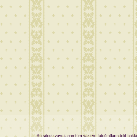
Bu sitede yayınlanan tüm yazı ve fotoğrafların telif hakkı