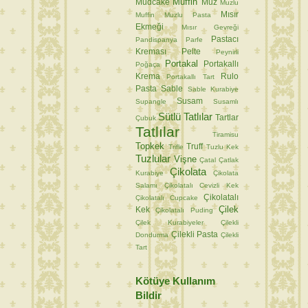
Muffin
Mudcake
Muz
Muzlu
Mısır
Muffin
Muzlu Pasta
Ekmeği
Mısır Gevreği
Pastacı
Pandispanya
Parfe
Kreması
Pelte
Peynirli
Portakal
Portakallı
Poğaça
Krema
Rulo
Portakallı Tart
Pasta
Sable
Sable Kurabiye
Susam
Supangle
Susamlı
Sütlü Tatlılar
Tartlar
Çubuk
Tatlılar
Tiramisu
Topkek
Truff
Trifle
Tuzlu Kek
Tuzlular
Vişne
Çatal
Çatlak
Çikolata
Kurabiye
Çikolata
Salamı
Çikolatalı Cevizli Kek
Çikolatalı
Çikolatalı Cupcake
Çilek
Kek
Çikolatalı Puding
Çilek Kurabiyeler
Çilekli
Çilekli Pasta
Dondurma
Çilekli
Tart
Kötüye Kullanım
Bildir