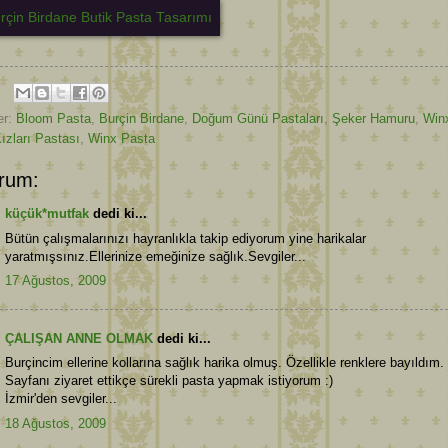
er:
Bloom Pasta
,
Burçin Birdane
,
Doğum Günü Pastaları
,
Şeker Hamuru
,
Win
ızları Pastası
,
Winx Pasta
rum:
küçük*mutfak
dedi ki...
Bütün çalışmalarınızı hayranlıkla takip ediyorum yine harikalar
yaratmışsınız.Ellerinize emeğinize sağlık.Sevgiler...
17 Ağustos, 2009
ÇALIŞAN ANNE OLMAK
dedi ki...
Burçincim ellerine kollarına sağlık harika olmuş. Özellikle renklere bayıldım.
Sayfanı ziyaret ettikçe sürekli pasta yapmak istiyorum :)
İzmir'den sevgiler...
18 Ağustos, 2009