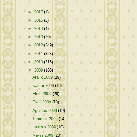
►
2017
(1)
►
2015
(2)
►
2014
(4)
►
2013
(29)
►
2012
(249)
►
2011
(325)
►
2010
(213)
▼
2009
(183)
Aralık 2009
(19)
Kasım 2009
(13)
Ekim 2009
(20)
Eylül 2009
(13)
Ağustos 2009
(19)
Temmuz 2009
(14)
Haziran 2009
(10)
Mayıs 2009
(20)