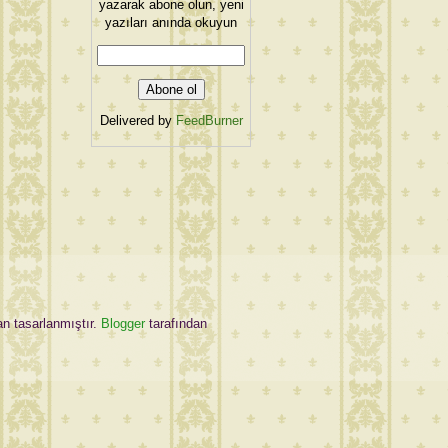
yazarak abone olun, yeni
yazıları anında okuyun
Delivered by
FeedBurner
an tasarlanmıştır.
Blogger
tarafından