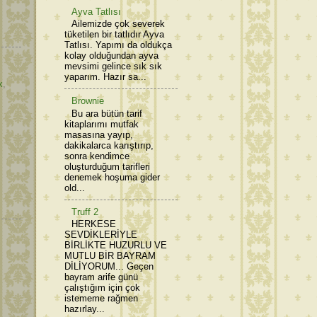
Ayva Tatlısı
Ailemizde çok severek
tüketilen bir tatlıdır Ayva
Tatlısı. Yapımı da oldukça
kolay olduğundan ayva
mevsimi gelince sık sık
yaparım. Hazır sa...
x
,
Brownie
Bu ara bütün tarif
kitaplarımı mutfak
masasına yayıp,
dakikalarca karıştırıp,
sonra kendimce
oluşturduğum tarifleri
denemek hoşuma gider
old...
Truff 2
HERKESE
SEVDİKLERİYLE
BİRLİKTE HUZURLU VE
MUTLU BİR BAYRAM
DİLİYORUM... Geçen
bayram arife günü
çalıştığım için çok
istememe rağmen
hazırlay...