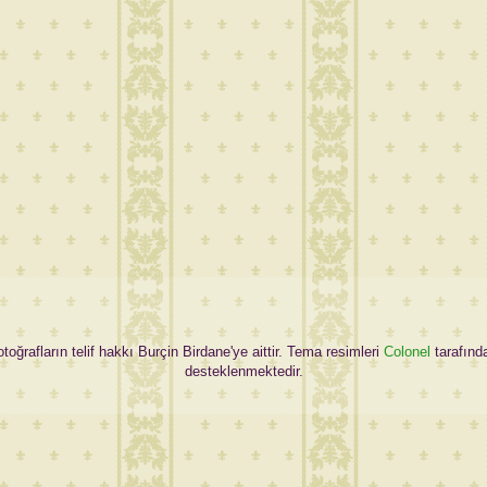
oğrafların telif hakkı Burçin Birdane'ye aittir. Tema resimleri
Colonel
tarafınd
desteklenmektedir.