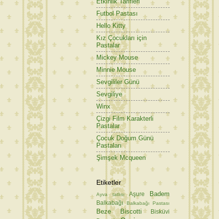
Etkinlik Tarifleri
Futbol Pastası
Hello Kitty
Kız Çocukları için
Pastalar
Mickey Mouse
Minnie Mouse
Sevgililer Günü
Sevgiliye
Winx
Çizgi Film Karakterli
Pastalar
Çocuk Doğum Günü
Pastaları
Şimşek Mcqueen
Etiketler
Badem
Aşure
Ayva tatlısı
Balkabağı
Balkabağı Pastası
Beze
Biscotti
Bisküvi