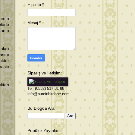
E-posta
*
rımın
Mesaj
*
lerle
manın
aları
asını
akter
baskı
Sipariş ve İletişim:
ıktan
Tel: (0532) 517 31 88
info@burcinbirdane.com
Bu Blogda Ara
Popüler Yayınlar