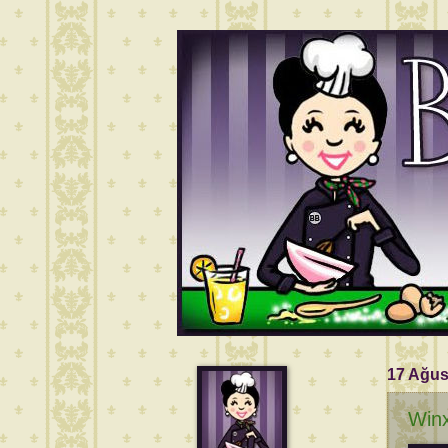
17 Ağus
Winx