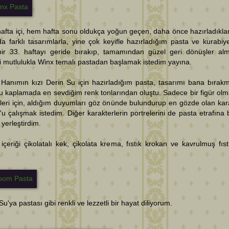
fta içi, hem hafta sonu oldukça yoğun geçen, daha önce hazırladıkla
a farklı tasarımlarla, yine çok keyifle hazırladığım pasta ve kurabiye
bir 33. haftayı geride bırakıp, tamamından güzel geri dönüşler al
i mutlulukla Winx temalı pastadan başlamak istedim yayına.
Hanımın kızı Derin Su için hazırladığım pasta, tasarımı bana bırakm
 kaplamada en sevdiğim renk tonlarından oluştu. Sadece bir figür olm
kleri için, aldığım duyumları göz önünde bulundurup en gözde olan kar
u çalışmak istedim. Diğer karakterlerin portrelerini de pasta etrafına 
 yerleştirdim.
içeriği çikolatalı kek, çikolata krema, fıstık krokan ve kavrulmuş fıst
.
Su'ya pastası gibi renkli ve lezzetli bir hayat diliyorum.