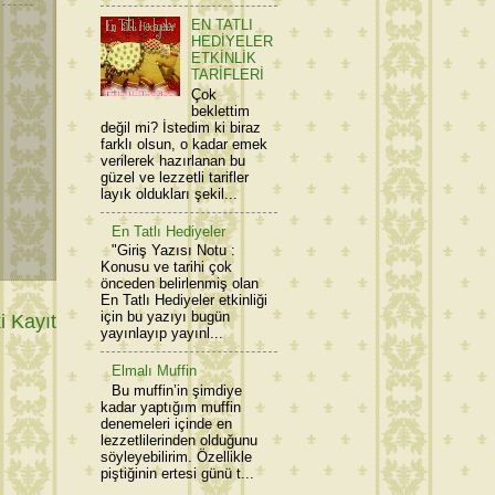
EN TATLI
HEDİYELER
ETKİNLİK
TARİFLERİ
Çok
beklettim
değil mi? İstedim ki biraz
farklı olsun, o kadar emek
verilerek hazırlanan bu
güzel ve lezzetli tarifler
layık oldukları şekil...
En Tatlı Hediyeler
"Giriş Yazısı Notu :
Konusu ve tarihi çok
önceden belirlenmiş olan
En Tatlı Hediyeler etkinliği
için bu yazıyı bugün
 Kayıt
yayınlayıp yayınl...
Elmalı Muffin
Bu muffin’in şimdiye
kadar yaptığım muffin
denemeleri içinde en
lezzetlilerinden olduğunu
söyleyebilirim. Özellikle
piştiğinin ertesi günü t...