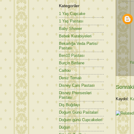
Kategoriler
1 Yaş Cupcake
1 Yaş Pastası
Baby Shower
Bebek Kurabiyeleri
Bekarlığa Veda Partisi
Pastası
Ben10 Pastası
Yo
Burçin Birdane
Caillou
Deniz Temalı
Disney Cars Pastası
Sonraki
Disney Prensesleri
Pastası
Kaydol:
Ka
Diş Buğdayı
Doğum Günü Pastaları
Doğum günü Cupcakeleri
Düğün