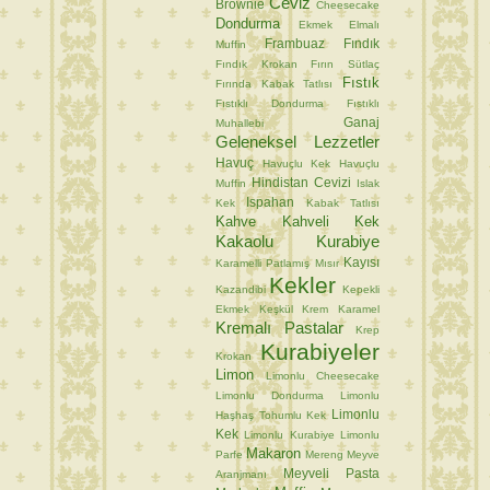
Ceviz
Brownie
Cheesecake
Dondurma
Ekmek
Elmalı
Frambuaz
Fındık
Muffin
Fındık Krokan
Fırın Sütlaç
Fıstık
Fırında Kabak Tatlısı
Fıstıklı Dondurma
Fıstıklı
Ganaj
Muhallebi
Geleneksel Lezzetler
Havuç
Havuçlu Kek
Havuçlu
Hindistan Cevizi
Muffin
Islak
Ispahan
Kek
Kabak Tatlısı
Kahve
Kahveli Kek
Kakaolu Kurabiye
Kayısı
Karamelli Patlamış Mısır
Kekler
Kazandibi
Kepekli
Ekmek
Keşkül
Krem Karamel
Kremalı Pastalar
Krep
Kurabiyeler
Krokan
Limon
Limonlu Cheesecake
Limonlu Dondurma
Limonlu
Limonlu
Haşhaş Tohumlu Kek
Kek
Limonlu Kurabiye
Limonlu
Makaron
Parfe
Mereng
Meyve
Meyveli Pasta
Aranjmanı