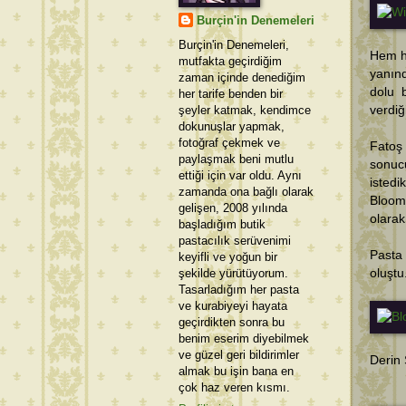
Burçin'in Denemeleri
Burçin'in Denemeleri,
Hem ha
mutfakta geçirdiğim
yanınd
zaman içinde denediğim
dolu 
her tarife benden bir
şeyler katmak, kendimce
verdiğ
dokunuşlar yapmak,
fotoğraf çekmek ve
Fatoş 
paylaşmak beni mutlu
sonucu
ettiği için var oldu. Aynı
istedi
zamanda ona bağlı olarak
Bloom'
gelişen, 2008 yılında
olarak
başladığım butik
pastacılık serüvenimi
Pasta 
keyifli ve yoğun bir
şekilde yürütüyorum.
oluştu
Tasarladığım her pasta
ve kurabiyeyi hayata
geçirdikten sonra bu
benim eserim diyebilmek
ve güzel geri bildirimler
Derin 
almak bu işin bana en
çok haz veren kısmı.