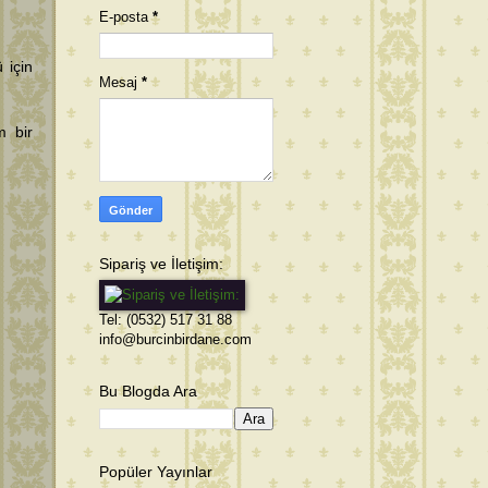
E-posta
*
 için
Mesaj
*
m bir
Sipariş ve İletişim:
Tel: (0532) 517 31 88
info@burcinbirdane.com
Bu Blogda Ara
Popüler Yayınlar