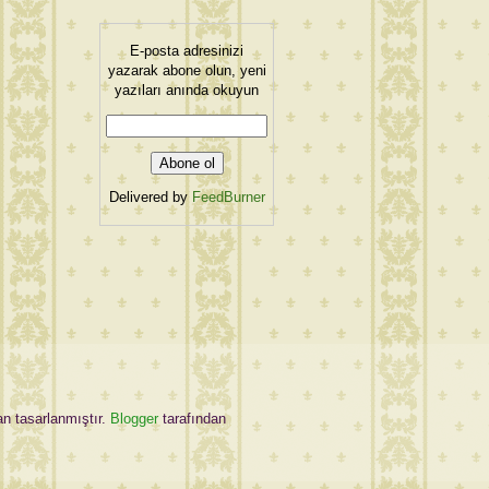
E-posta adresinizi
yazarak abone olun, yeni
yazıları anında okuyun
Delivered by
FeedBurner
an tasarlanmıştır.
Blogger
tarafından