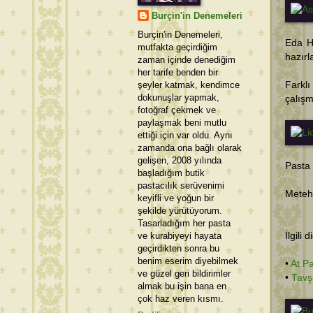
Burçin'in Denemeleri
Burçin'in Denemeleri,
Eda H
mutfakta geçirdiğim
hazırl
zaman içinde denediğim
her tarife benden bir
şeyler katmak, kendimce
Farklı
dokunuşlar yapmak,
çalışm
fotoğraf çekmek ve
paylaşmak beni mutlu
ettiği için var oldu. Aynı
zamanda ona bağlı olarak
gelişen, 2008 yılında
Pasta 
başladığım butik
pastacılık serüvenimi
Meteha
keyifli ve yoğun bir
şekilde yürütüyorum.
Tasarladığım her pasta
ve kurabiyeyi hayata
İlgili 
geçirdikten sonra bu
benim eserim diyebilmek
•
At P
ve güzel geri bildirimler
•
Tavş
almak bu işin bana en
çok haz veren kısmı.