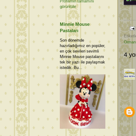
Profilimin tamamını
görüntüle
Minnie Mouse
Pastaları
Etiketl
Son dönemde
Orman 
hazırladığımız en popüler,
en çok sevilen sevimli
4 yo
Minnie Mouse pastalarını
tek bir yazı ile paylaşmak
istedik. Bu...