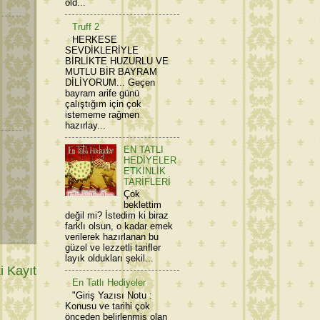
old...
Truff 2
HERKESE
SEVDİKLERİYLE
BİRLİKTE HUZURLU VE
MUTLU BİR BAYRAM
DİLİYORUM... Geçen
bayram arife günü
çalıştığım için çok
istememe rağmen
hazırlay...
EN TATLI
HEDİYELER
ETKİNLİK
TARİFLERİ
Çok
beklettim
değil mi? İstedim ki biraz
farklı olsun, o kadar emek
verilerek hazırlanan bu
güzel ve lezzetli tarifler
layık oldukları şekil...
 Kayıt
En Tatlı Hediyeler
"Giriş Yazısı Notu :
Konusu ve tarihi çok
önceden belirlenmiş olan