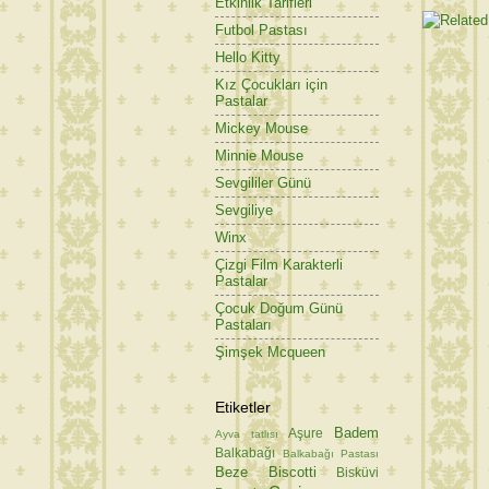
Etkinlik Tarifleri
Futbol Pastası
Hello Kitty
Kız Çocukları için
Pastalar
Mickey Mouse
Minnie Mouse
Sevgililer Günü
Sevgiliye
Winx
Çizgi Film Karakterli
Pastalar
Çocuk Doğum Günü
Pastaları
Şimşek Mcqueen
Etiketler
Badem
Aşure
Ayva tatlısı
Balkabağı
Balkabağı Pastası
Beze
Biscotti
Bisküvi