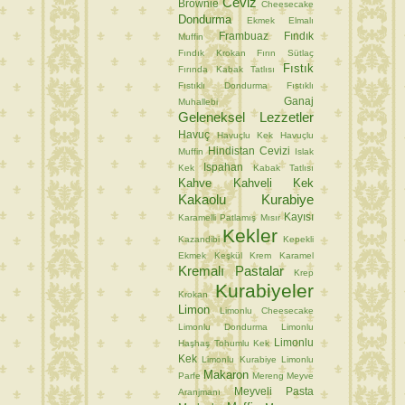
Ceviz
Brownie
Cheesecake
Dondurma
Ekmek
Elmalı
Frambuaz
Fındık
Muffin
Fındık Krokan
Fırın Sütlaç
Fıstık
Fırında Kabak Tatlısı
Fıstıklı Dondurma
Fıstıklı
Ganaj
Muhallebi
Geleneksel Lezzetler
Havuç
Havuçlu Kek
Havuçlu
Hindistan Cevizi
Muffin
Islak
Ispahan
Kek
Kabak Tatlısı
Kahve
Kahveli Kek
Kakaolu Kurabiye
Kayısı
Karamelli Patlamış Mısır
Kekler
Kazandibi
Kepekli
Ekmek
Keşkül
Krem Karamel
Kremalı Pastalar
Krep
Kurabiyeler
Krokan
Limon
Limonlu Cheesecake
Limonlu Dondurma
Limonlu
Limonlu
Haşhaş Tohumlu Kek
Kek
Limonlu Kurabiye
Limonlu
Makaron
Parfe
Mereng
Meyve
Meyveli Pasta
Aranjmanı