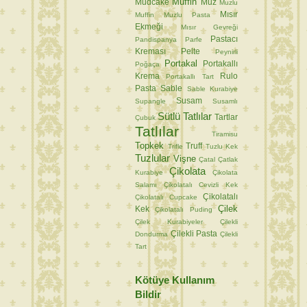
Muffin
Mudcake
Muz
Muzlu
Mısır
Muffin
Muzlu Pasta
Ekmeği
Mısır Gevreği
Pastacı
Pandispanya
Parfe
Kreması
Pelte
Peynirli
Portakal
Portakallı
Poğaça
Krema
Rulo
Portakallı Tart
Pasta
Sable
Sable Kurabiye
Susam
Supangle
Susamlı
Sütlü Tatlılar
Tartlar
Çubuk
Tatlılar
Tiramisu
Topkek
Truff
Trifle
Tuzlu Kek
Tuzlular
Vişne
Çatal
Çatlak
Çikolata
Kurabiye
Çikolata
Salamı
Çikolatalı Cevizli Kek
Çikolatalı
Çikolatalı Cupcake
Çilek
Kek
Çikolatalı Puding
Çilek Kurabiyeler
Çilekli
Çilekli Pasta
Dondurma
Çilekli
Tart
Kötüye Kullanım
Bildir