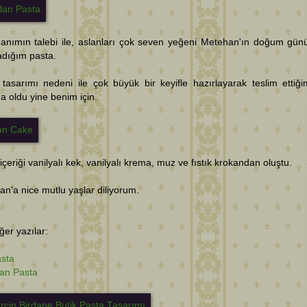
anımın talebi ile, aslanları çok seven yeğeni Metehan'ın doğum günü
adığım pasta.
 tasarımı nedeni ile çok büyük bir keyifle hazırlayarak teslim ettiği
a oldu yine benim için.
içeriği vanilyalı kek, vanilyalı krema, muz ve fıstık krokandan oluştu.
n'a nice mutlu yaşlar diliyorum.
diğer yazılar:
asta
an Pasta