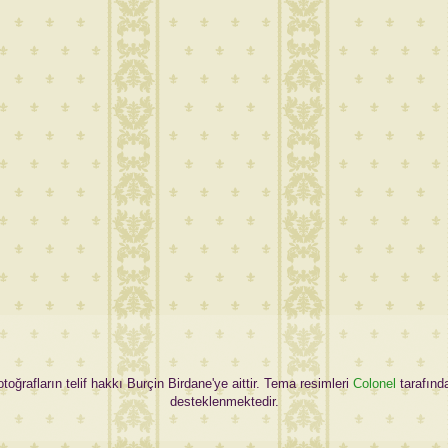
oğrafların telif hakkı Burçin Birdane'ye aittir. Tema resimleri
Colonel
tarafınd
desteklenmektedir.