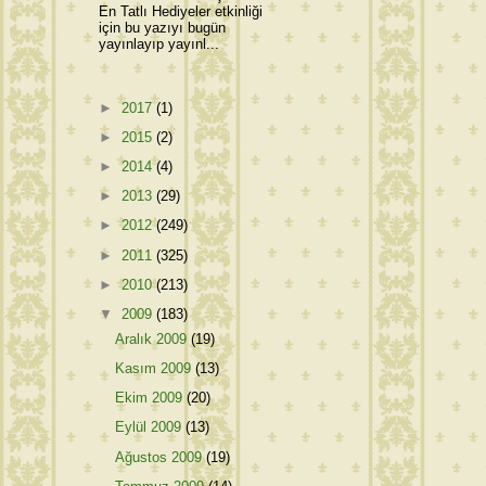
En Tatlı Hediyeler etkinliği
için bu yazıyı bugün
yayınlayıp yayınl...
►
2017
(1)
►
2015
(2)
►
2014
(4)
►
2013
(29)
►
2012
(249)
►
2011
(325)
►
2010
(213)
▼
2009
(183)
Aralık 2009
(19)
Kasım 2009
(13)
Ekim 2009
(20)
Eylül 2009
(13)
Ağustos 2009
(19)