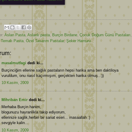
er:
Aslan Pasta
,
Aslanlı pasta
,
Burçin Birdane
,
Çocuk Doğum Günü Pastaları
,
Temalı Pasta
,
Özel Tasarım Pastalar
,
Şeker Hamuru
rum:
masalmutfagi
dedi ki...
Burçinciğim ellerine sağlık pastaların hepsi harika ama ben daktiloya
vuruldum, onu nasıl kaçırmışım, gerçekten harika olmuş..:))
10 Kasım, 2009
Mihriban Emir
dedi ki...
Merhaba Burçin hanim,
blogunuzu hayranlikla takip ediyorum,
ellerinize saglik,herbiri bir sanat eseri... masaallah :)
sevgiyle kalin...
10 Kasım, 2009