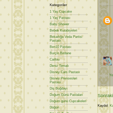
Kategoriler
1 Yaş Cupcake
1 Yaş Pastası
Baby Shower
Bebek Kurabiyeleri
Bekarlığa Veda Partisi
Pastası
Ben10 Pastası
Burçin Birdane
Caillou
Deniz Temalı
Disney Cars Pastası
Yo
Disney Prensesleri
Pastası
Diş Buğdayı
Doğum Günü Pastaları
Sonraki
Doğum günü Cupcakeleri
Kaydol:
Ka
Düğün