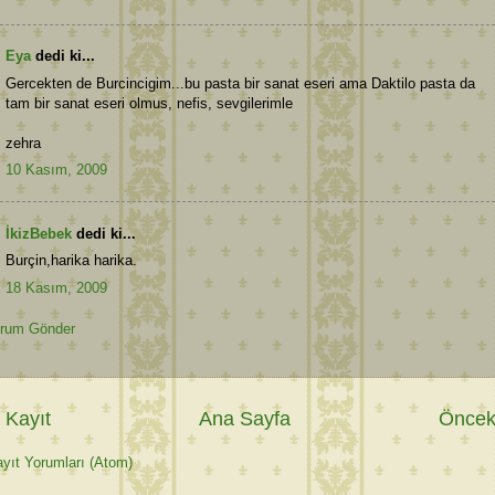
Eya
dedi ki...
Gercekten de Burcincigim...bu pasta bir sanat eseri ama Daktilo pasta da
tam bir sanat eseri olmus, nefis, sevgilerimle
zehra
10 Kasım, 2009
İkizBebek
dedi ki...
Burçin,harika harika.
18 Kasım, 2009
rum Gönder
 Kayıt
Ana Sayfa
Önceki
yıt Yorumları (Atom)