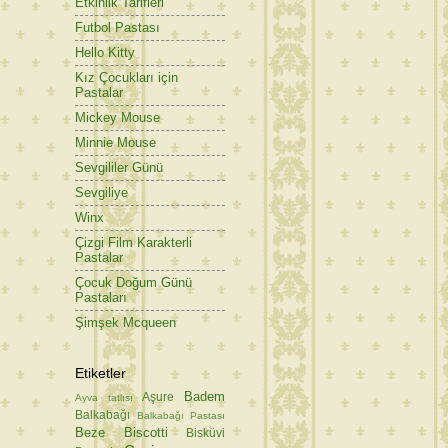
Etkinlik Tarifleri
Futbol Pastası
Hello Kitty
Kız Çocukları için
Pastalar
Mickey Mouse
Minnie Mouse
Sevgililer Günü
Sevgiliye
Winx
Çizgi Film Karakterli
Pastalar
Çocuk Doğum Günü
Pastaları
Şimşek Mcqueen
Etiketler
Badem
Aşure
Ayva tatlısı
Balkabağı
Balkabağı Pastası
Beze
Biscotti
Bisküvi