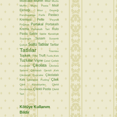
Muffin
Mudcake
Muz
Muzlu
Mısır
Muffin
Muzlu Pasta
Ekmeği
Mısır Gevreği
Pastacı
Pandispanya
Parfe
Kreması
Pelte
Peynirli
Portakal
Portakallı
Poğaça
Krema
Rulo
Portakallı Tart
Pasta
Sable
Sable Kurabiye
Susam
Supangle
Susamlı
Sütlü Tatlılar
Tartlar
Çubuk
Tatlılar
Tiramisu
Topkek
Truff
Trifle
Tuzlu Kek
Tuzlular
Vişne
Çatal
Çatlak
Çikolata
Kurabiye
Çikolata
Salamı
Çikolatalı Cevizli Kek
Çikolatalı
Çikolatalı Cupcake
Çilek
Kek
Çikolatalı Puding
Çilek Kurabiyeler
Çilekli
Çilekli Pasta
Dondurma
Çilekli
Tart
Kötüye Kullanım
Bildir