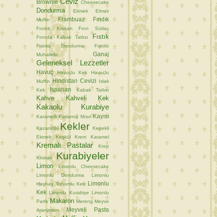
Ceviz
Brownie
Cheesecake
Dondurma
Ekmek
Elmalı
Frambuaz
Fındık
Muffin
Fındık Krokan
Fırın Sütlaç
Fıstık
Fırında Kabak Tatlısı
Fıstıklı Dondurma
Fıstıklı
Ganaj
Muhallebi
Geleneksel Lezzetler
Havuç
Havuçlu Kek
Havuçlu
Hindistan Cevizi
Muffin
Islak
Ispahan
Kek
Kabak Tatlısı
Kahve
Kahveli Kek
Kakaolu Kurabiye
Kayısı
Karamelli Patlamış Mısır
Kekler
Kazandibi
Kepekli
Ekmek
Keşkül
Krem Karamel
Kremalı Pastalar
Krep
Kurabiyeler
Krokan
Limon
Limonlu Cheesecake
Limonlu Dondurma
Limonlu
Limonlu
Haşhaş Tohumlu Kek
Kek
Limonlu Kurabiye
Limonlu
Makaron
Parfe
Mereng
Meyve
Meyveli Pasta
Aranjmanı