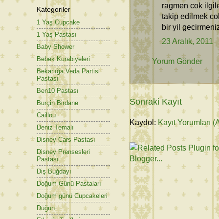
ragmen cok ilgi
Kategoriler
takip edilmek co
1 Yaş Cupcake
bir yil gecirmeni
1 Yaş Pastası
23 Aralık, 2011
Baby Shower
Bebek Kurabiyeleri
Yorum Gönder
Bekarlığa Veda Partisi
Pastası
Ben10 Pastası
Sonraki Kayıt
Burçin Birdane
Caillou
Kaydol:
Kayıt Yorumları (
Deniz Temalı
Disney Cars Pastası
Disney Prensesleri
Pastası
Diş Buğdayı
Doğum Günü Pastaları
Doğum günü Cupcakeleri
Düğün