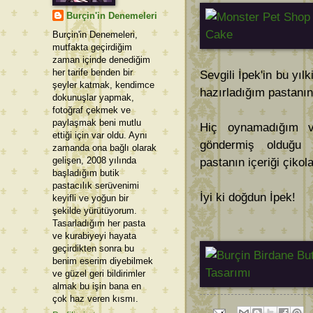
Burçin'in Denemeleri
Burçin'in Denemeleri,
mutfakta geçirdiğim
zaman içinde denediğim
her tarife benden bir
Sevgili İpek'in bu yıl
şeyler katmak, kendimce
hazırladığım pastanı
dokunuşlar yapmak,
fotoğraf çekmek ve
paylaşmak beni mutlu
Hiç oynamadığım ve
ettiği için var oldu. Aynı
göndermiş olduğu g
zamanda ona bağlı olarak
gelişen, 2008 yılında
pastanın içeriği çikol
başladığım butik
pastacılık serüvenimi
İyi ki doğdun İpek!
keyifli ve yoğun bir
şekilde yürütüyorum.
Tasarladığım her pasta
ve kurabiyeyi hayata
geçirdikten sonra bu
benim eserim diyebilmek
ve güzel geri bildirimler
almak bu işin bana en
çok haz veren kısmı.