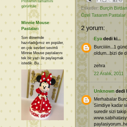
Profilimin tamamını
görüntüle
Etiketler:
Burçin Birda
Özel Tasarım Pastalar
Minnie Mouse
2 yorum:
Pastaları
Son dönemde
Eya
dedi ki...
hazırladığımız en popüler,
Burciiiin...1 gün
en çok sevilen sevimli
oldum...bizi de 
Minnie Mouse pastalarını
tek bir yazı ile paylaşmak
istedik. Bu...
zehra
22 Aralık, 2011
Unknown
dedi k
Merhabalar Burc
Simdiye kadar s
suredir sizi tak
www.sabihatasyu
paylasiyorum..he