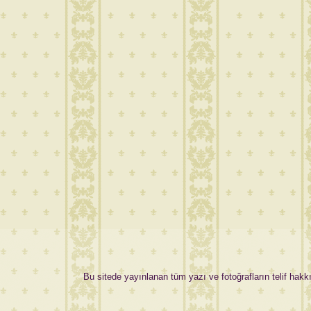
Bu sitede yayınlanan tüm yazı ve fotoğrafların telif hakkı