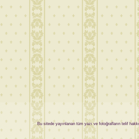
Bu sitede yayınlanan tüm yazı ve fotoğrafların telif hakkı