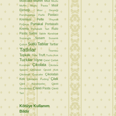
Muffin
Mudcake
Muz
Muzlu
Mısır
Muffin
Muzlu Pasta
Ekmeği
Mısır Gevreği
Pastacı
Pandispanya
Parfe
Kreması
Pelte
Peynirli
Portakal
Portakallı
Poğaça
Krema
Rulo
Portakallı Tart
Pasta
Sable
Sable Kurabiye
Susam
Supangle
Susamlı
Sütlü Tatlılar
Tartlar
Çubuk
Tatlılar
Tiramisu
Topkek
Truff
Trifle
Tuzlu Kek
Tuzlular
Vişne
Çatal
Çatlak
Çikolata
Kurabiye
Çikolata
Salamı
Çikolatalı Cevizli Kek
Çikolatalı
Çikolatalı Cupcake
Çilek
Kek
Çikolatalı Puding
Çilek Kurabiyeler
Çilekli
Çilekli Pasta
Dondurma
Çilekli
Tart
Kötüye Kullanım
Bildir