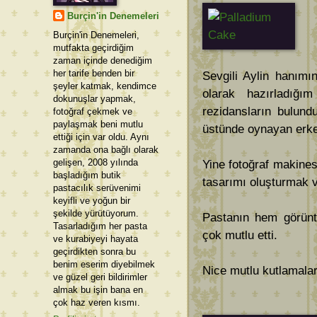
Burçin'in Denemeleri
Burçin'in Denemeleri,
mutfakta geçirdiğim
zaman içinde denediğim
her tarife benden bir
Sevgili Aylin hanımın
şeyler katmak, kendimce
olarak hazırladığı
dokunuşlar yapmak,
rezidansların bulun
fotoğraf çekmek ve
paylaşmak beni mutlu
üstünde oynayan erkek
ettiği için var oldu. Aynı
zamanda ona bağlı olarak
gelişen, 2008 yılında
Yine fotoğraf makines
başladığım butik
tasarımı oluşturmak 
pastacılık serüvenimi
keyifli ve yoğun bir
şekilde yürütüyorum.
Pastanın hem görünt
Tasarladığım her pasta
çok mutlu etti.
ve kurabiyeyi hayata
geçirdikten sonra bu
benim eserim diyebilmek
Nice mutlu kutlamalar
ve güzel geri bildirimler
almak bu işin bana en
çok haz veren kısmı.