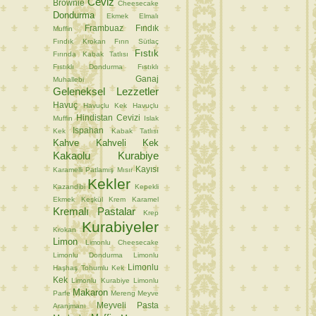
Ceviz
Brownie
Cheesecake
Dondurma
Ekmek
Elmalı
Frambuaz
Fındık
Muffin
Fındık Krokan
Fırın Sütlaç
Fıstık
Fırında Kabak Tatlısı
Fıstıklı Dondurma
Fıstıklı
Ganaj
Muhallebi
Geleneksel Lezzetler
Havuç
Havuçlu Kek
Havuçlu
Hindistan Cevizi
Muffin
Islak
Ispahan
Kek
Kabak Tatlısı
Kahve
Kahveli Kek
Kakaolu Kurabiye
Kayısı
Karamelli Patlamış Mısır
Kekler
Kazandibi
Kepekli
Ekmek
Keşkül
Krem Karamel
Kremalı Pastalar
Krep
Kurabiyeler
Krokan
Limon
Limonlu Cheesecake
Limonlu Dondurma
Limonlu
Limonlu
Haşhaş Tohumlu Kek
Kek
Limonlu Kurabiye
Limonlu
Makaron
Parfe
Mereng
Meyve
Meyveli Pasta
Aranjmanı