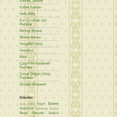
Etkinlik Tarifleri
Futbol Pastası
Hello Kitty
Kız Çocukları için
Pastalar
Mickey Mouse
Minnie Mouse
Sevgililer Günü
Sevgiliye
Winx
Çizgi Film Karakterli
Pastalar
Çocuk Doğum Günü
Pastaları
Şimşek Mcqueen
Etiketler
Badem
Aşure
Ayva tatlısı
Balkabağı
Balkabağı Pastası
Beze
Biscotti
Bisküvi