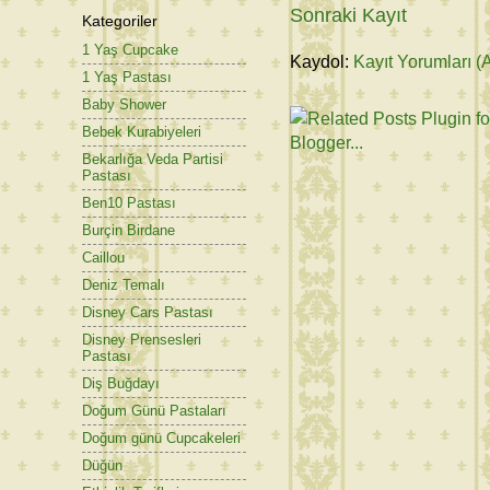
Sonraki Kayıt
Kategoriler
1 Yaş Cupcake
Kaydol:
Kayıt Yorumları (
1 Yaş Pastası
Baby Shower
Bebek Kurabiyeleri
Bekarlığa Veda Partisi
Pastası
Ben10 Pastası
Burçin Birdane
Caillou
Deniz Temalı
Disney Cars Pastası
Disney Prensesleri
Pastası
Diş Buğdayı
Doğum Günü Pastaları
Doğum günü Cupcakeleri
Düğün