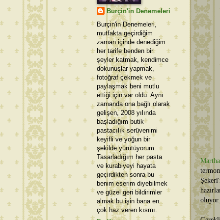
Burçin'in Denemeleri
Burçin'in Denemeleri,
mutfakta geçirdiğim
zaman içinde denediğim
her tarife benden bir
şeyler katmak, kendimce
dokunuşlar yapmak,
fotoğraf çekmek ve
paylaşmak beni mutlu
ettiği için var oldu. Aynı
zamanda ona bağlı olarak
gelişen, 2008 yılında
başladığım butik
pastacılık serüvenimi
keyifli ve yoğun bir
şekilde yürütüyorum.
Tasarladığım her pasta
Martha
ve kurabiyeyi hayata
termo
geçirdikten sonra bu
Şekeri
benim eserim diyebilmek
hazırl
ve güzel geri bildirimler
oluyor.
almak bu işin bana en
çok haz veren kısmı.
Gerekl