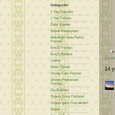
Kategoriler
1 Yaş Cupcake
1 Yaş Pastası
Baby Shower
Bebek Kurabiyeleri
Bekarlığa Veda Partisi
Pastası
Ben10 Pastası
Burçin Birdane
Etiketl
Caillou
Deniz Temalı
14 y
Disney Cars Pastası
Disney Prensesleri
Pastası
Diş Buğdayı
Doğum Günü Pastaları
Doğum günü Cupcakeleri
Düğün