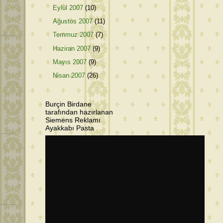
Eylül 2007
(10)
Ağustos 2007
(11)
Temmuz 2007
(7)
Haziran 2007
(9)
Mayıs 2007
(9)
Nisan 2007
(26)
Burçin Birdane
tarafından hazırlanan
Siemens Reklamı
Ayakkabı Pasta