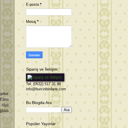
E-posta
*
Mesaj
*
Sipariş ve İletişim:
Tel: (0532) 517 31 88
info@burcinbirdane.com
 şeker
 Elma
Bu Blogda Ara
 ölçü
ğlıklı
Popüler Yayınlar