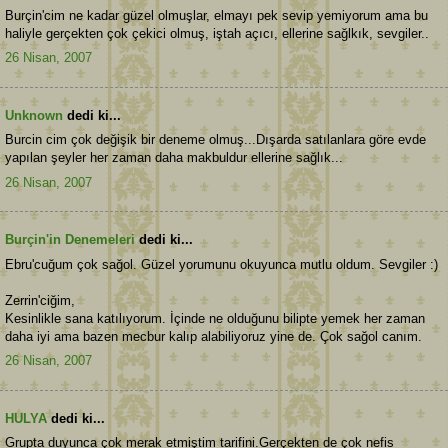
Burçin'cim ne kadar güzel olmuşlar, elmayı pek sevip yemiyorum ama bu
haliyle gerçekten çok çekici olmuş, iştah açıcı, ellerine sağlkık, sevgiler..
26 Nisan, 2007
Unknown
dedi ki...
Burcin cim çok değişik bir deneme olmuş...Dışarda satılanlara göre evde
yapılan şeyler her zaman daha makbuldur ellerine sağlık...
26 Nisan, 2007
Burçin'in Denemeleri
dedi ki...
Ebru'cuğum çok sağol. Güzel yorumunu okuyunca mutlu oldum. Sevgiler :)
Zerrin'ciğim,
Kesinlikle sana katılıyorum. İçinde ne olduğunu bilipte yemek her zaman
daha iyi ama bazen mecbur kalıp alabiliyoruz yine de. Çok sağol canım.
26 Nisan, 2007
HULYA
dedi ki...
Grupta duyunca çok merak etmiştim tarifini.Gerçekten de çok nefis