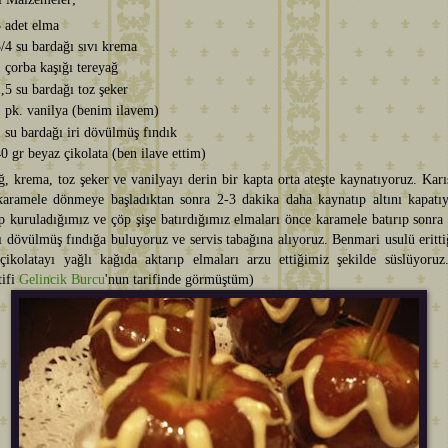
 adet elma
/4 su bardağı sıvı krema
 çorba kaşığı tereyağ
,5 su bardağı toz şeker
 pk. vanilya (benim ilavem)
 su bardağı iri dövülmüş fındık
0 gr beyaz çikolata (ben ilave ettim)
ğ, krema, toz şeker ve vanilyayı derin bir kapta orta ateşte kaynatıyoruz. Kar
karamele dönmeye başladıktan sonra 2-3 dakika daha kaynatıp altını kapatıy
p kuruladığımız ve çöp şişe batırdığımız elmaları önce karamele batırıp sonra
ı dövülmüş fındığa buluyoruz ve servis tabağına alıyoruz. Benmari usulü eritt
çikolatayı yağlı kağıda aktarıp elmaları arzu ettiğimiz şekilde süslüyoruz
tifi
Gelincik Burcu
'nun tarifinde görmüştüm)