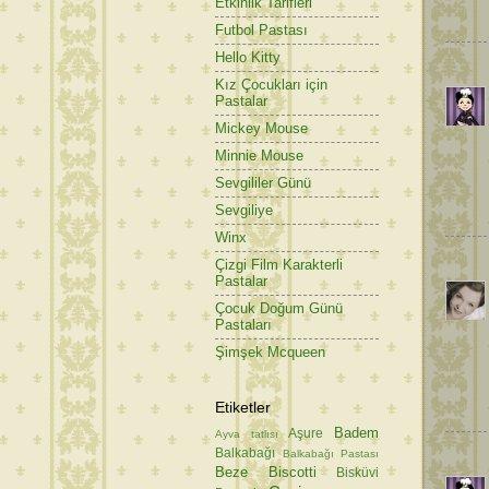
Etkinlik Tarifleri
Futbol Pastası
Hello Kitty
Kız Çocukları için
Pastalar
Mickey Mouse
Minnie Mouse
Sevgililer Günü
Sevgiliye
Winx
Çizgi Film Karakterli
Pastalar
Çocuk Doğum Günü
Pastaları
Şimşek Mcqueen
Etiketler
Badem
Aşure
Ayva tatlısı
Balkabağı
Balkabağı Pastası
Beze
Biscotti
Bisküvi