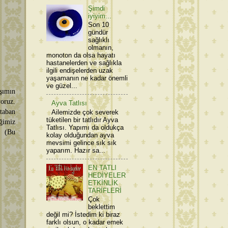
Şimdi
iyiyim...
Son 10
gündür
sağlıklı
olmanın,
monoton da olsa hayatı
hastanelerden ve sağlıkla
ilgili endişelerden uzak
yaşamanın ne kadar önemli
ve güzel...
ışımın
oruz.
Ayva Tatlısı
 taban
Ailemizde çok severek
tüketilen bir tatlıdır Ayva
iğimiz
Tatlısı. Yapımı da oldukça
. (Bu
kolay olduğundan ayva
mevsimi gelince sık sık
yaparım. Hazır sa...
EN TATLI
HEDİYELER
ETKİNLİK
TARİFLERİ
Çok
beklettim
değil mi? İstedim ki biraz
farklı olsun, o kadar emek