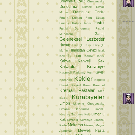
Ceviz
Brownie
Cheesecake
Dondurma
Ekmek
Elmalı
Frambuaz
Fındık
Muffin
Fındık Krokan
Fırın Sütlaç
Fıstık
Fırında Kabak Tatlısı
Fıstıklı Dondurma
Fıstıklı
Ganaj
Muhallebi
Geleneksel Lezzetler
Havuç
Havuçlu Kek
Havuçlu
Hindistan Cevizi
Muffin
Islak
Ispahan
Kek
Kabak Tatlısı
Kahve
Kahveli Kek
Kakaolu Kurabiye
Kayısı
Karamelli Patlamış Mısır
Kekler
Kazandibi
Kepekli
Ekmek
Keşkül
Krem Karamel
Kremalı Pastalar
Krep
Kurabiyeler
Krokan
Limon
Limonlu Cheesecake
Limonlu Dondurma
Limonlu
Limonlu
Haşhaş Tohumlu Kek
Kek
Limonlu Kurabiye
Limonlu
Makaron
Parfe
Mereng
Meyve
Meyveli Pasta
Aranjmanı