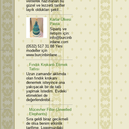
verilerek hazırlanan bu
güzel ve lezzetli tarifler
layık oldukları şekil...
Karlar Ülkesi
Pasta
Sipariş ve
iletişim için:
info@burcinb
irdane.com
(0532) 517 31 88 Yeni
modeller için
www.burcinbirdane....
Fındık Krokanlı Etimek
Tatlısı
Uzun zamandır aklımda
olan fındık krokanı
denemek isteyince ona
yakışacak bir de tatlı
yapmak istedim. Evdeki
etimekleri de
değerlendirebil...
Mücevher Filler (Jewelled
Elephants)
Sıra geldi biraz gecikmeli
de olsa benim etkinlik
tarifime. Logomuzdaki