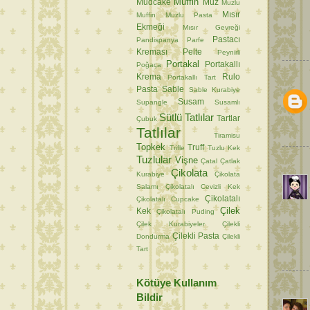
Muffin
Mudcake
Muz
Muzlu
Mısır
Muffin
Muzlu Pasta
Ekmeği
Mısır Gevreği
Pastacı
Pandispanya
Parfe
Kreması
Pelte
Peynirli
Portakal
Portakallı
Poğaça
Krema
Rulo
Portakallı Tart
Pasta
Sable
Sable Kurabiye
Susam
Supangle
Susamlı
Sütlü Tatlılar
Tartlar
Çubuk
Tatlılar
Tiramisu
Topkek
Truff
Trifle
Tuzlu Kek
Tuzlular
Vişne
Çatal
Çatlak
Çikolata
Kurabiye
Çikolata
Salamı
Çikolatalı Cevizli Kek
Çikolatalı
Çikolatalı Cupcake
Çilek
Kek
Çikolatalı Puding
Çilek Kurabiyeler
Çilekli
Çilekli Pasta
Dondurma
Çilekli
Tart
Kötüye Kullanım
Bildir