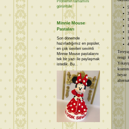
Profilimin tamamını
görüntüle
5
3
1
Minnie Mouse
1
Pastaları
1
1
Son dönemde
hazırladığımız en popüler,
4
en çok sevilen sevimli
Tereya
Minnie Mouse pastalarını
rengi 
tek bir yazı ile paylaşmak
Yıkayı
istedik. Bu...
kısmın
beyaz 
alterna