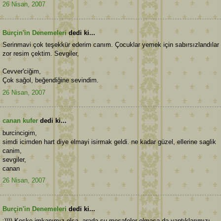
26 Nisan, 2007
Burçin'in Denemeleri
dedi ki...
Serinmavi çok teşekkür ederim canım. Çocuklar yemek için sabırsızlandılar
zor resim çektim. Sevgiler,
Cevver'ciğim,
Çok sağol, beğendiğine sevindim.
26 Nisan, 2007
canan kufer
dedi ki...
burcincigim,
simdi icimden hart diye elmayi isirmak geldi. ne kadar güzel, ellerine saglik
canim,
sevgiler,
canan
26 Nisan, 2007
Burçin'in Denemeleri
dedi ki...
:)))) Keşke imkanımız olsa, arada şu mesafeler olmasa da yaptıklarımızı