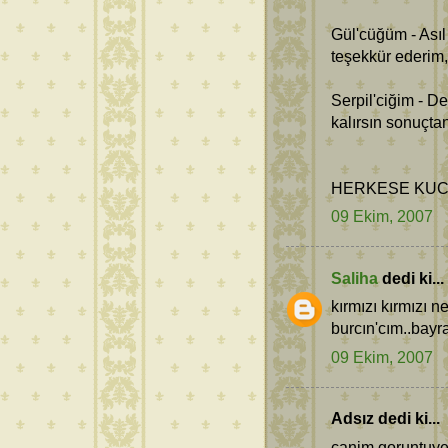
Gül'cüğüm - Asıl t
teşekkür ederim
Serpil'ciğim - 
kalırsın sonuçta
HERKESE KUC
09 Ekim, 2007
Saliha
dedi ki...
kırmızı kırmızı n
burcın'cım..bayr
09 Ekim, 2007
Adsız dedi ki...
canim goruntuye 