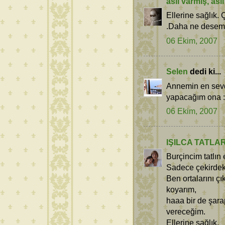
aslı varmış, as
Ellerine sağlık.
.Daha ne desem.
06 Ekim, 2007
Selen
dedi ki...
Annemin en sevdi
yapacağım ona :)
06 Ekim, 2007
IŞILCA TATLA
Burçincim tatlın
Sadece çekirdek
Ben ortalarını çı
koyarım,
haaa bir de şara
vereceğim.
Ellerine sağlık.