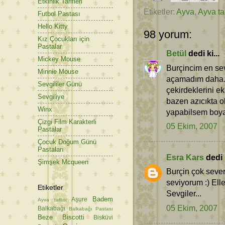
Etkinlik Tarifleri
Etiketler:
Ayva
,
Ayva tat
Futbol Pastası
Hello Kitty
98 yorum:
Kız Çocukları için
Pastalar
Betül
dedi ki...
Mickey Mouse
Burçincim en sev
Minnie Mouse
açamadım daha.
Sevgililer Günü
çekirdeklerini e
Sevgiliye
bazen azıcıkta o
Winx
yapabilsem boyay
Çizgi Film Karakterli
05 Ekim, 2007
Pastalar
Çocuk Doğum Günü
Pastaları
Esra Kars
dedi k
Şimşek Mcqueen
Burçin çok severi
seviyorum :) Ell
Etiketler
Sevgiler...
Badem
Aşure
Ayva tatlısı
05 Ekim, 2007
Balkabağı
Balkabağı Pastası
Beze
Biscotti
Bisküvi