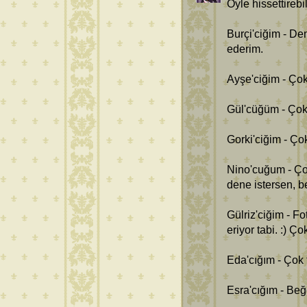
Öyle hissettirebi
Burçi'ciğim - De
ederim.
Ayşe'ciğim - Çok
Gül'cüğüm - Çok
Gorki'ciğim - Ço
Nino'cuğum - Çok
dene istersen, be
Gülriz'ciğim - Fo
eriyor tabi. :) 
Eda'cığım - Çok 
Esra'cığım - Be