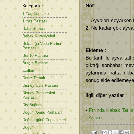
Not:
Kategoriler
1 Yaş Cupcake
1. Ayvaları soyarken 
1 Yaş Pastası
2. Ne kadar çok ayva 
Baby Shower
Bebek Kurabiyeleri
Bekarlığa Veda Partisi
Pastası
Ekleme :
Ben10 Pastası
Bu tarif ile ayva ta
Burçin Birdane
çıktığı sonbahar mev
Caillou
aylarında hatta ilk
Deniz Temalı
sonuç elde edilemeyebi
Disney Cars Pastası
Disney Prensesleri
İlgili diğer yazılar ;
Pastası
Diş Buğdayı
-
Fırında Kabak Tatlıs
Doğum Günü Pastaları
-
Aşure
Doğum günü Cupcakeleri
Düğün