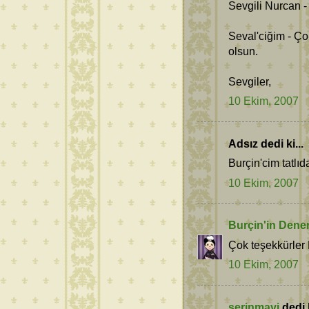
Sevgili Nurcan -
Seval'ciğim - Ç
olsun.
Sevgiler,
10 Ekim, 2007
Adsız dedi ki...
Burçin'cim tatlıd
10 Ekim, 2007
Burçin'in Dene
Çok teşekkürle
10 Ekim, 2007
serinmavi
dedi k