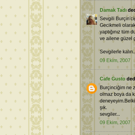
Damak Tadı
dedi
Sevgili Burçin'ci
Gecikmeli olara
yaptığınız tüm du
ve ailene güzel g
Sevgilerle kalın.
09 Ekim, 2007
Cafe Gusto
dedi
Burçinciğim ne z
olmaz boya da ka
deneyeyim.Belki t
şık.
sevgiler...
09 Ekim, 2007