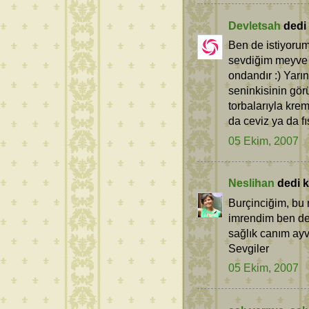
Devletsah
dedi k
Ben de istiyorum.
sevdiğim meyve t
ondandır :) Yarı
seninkisinin gör
torbalarıyla kre
da ceviz ya da fıs
05 Ekim, 2007
Neslihan
dedi ki
Burçinciğim, bu
imrendim ben de 
sağlık canım ayva
Sevgiler
05 Ekim, 2007