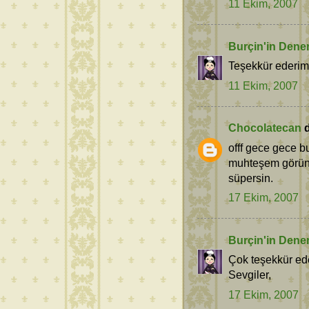
11 Ekim, 2007
Burçin'in Dene
Teşekkür ederim
11 Ekim, 2007
Chocolatecan
d
offf gece gece b
muhteşem görünüy
süpersin.
17 Ekim, 2007
Burçin'in Dene
Çok teşekkür ed
Sevgiler,
17 Ekim, 2007