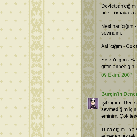
Devletşah'cığım -
bile. Torbaya fa
Neslihan'cığım 
sevindim.
Aslı'cığım - Çok 
Selen'ciğim - Sa
gittin anneciğin
09 Ekim, 2007
Burçin'in Dene
Işıl'cığım - Ben 
sevmediğim için
eminim. Çok teş
Tuba'cığım - Ya s
etmeden tek tek 