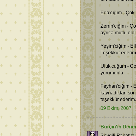
Eda'cığım - Çok
Zerrin'ciğim - Ç
ayrıca mutlu old
Yeşim'ciğim - Ell
Teşekkür ederim
Ufuk'cuğum - Ço
yorumunla.
Feyhan'cığım - Ev
kaynadıktan son
teşekkür ederim.
09 Ekim, 2007
Burçin'in Dene
Sevgili Papatya 