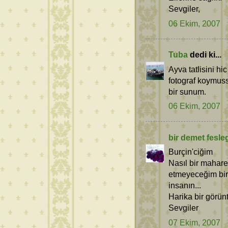
Sevgiler,
06 Ekim, 2007
Tuba
dedi ki...
Ayva tatlisini h
fotograf koymus
bir sunum.
06 Ekim, 2007
bir demet fesle
Burçin'ciğim
Nasıl bir maharet
etmeyeceğim bir
insanın...
Harika bir görünt
Sevgiler
07 Ekim, 2007