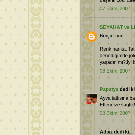
07 Ekim, 2007
SEYAHAT ve L
Burçin'cim,
Renk harika. Ta
denediğimde jöle
yaşadın mı?.İyi
08 Ekim, 2007
Papatya
dedi ki.
Ayva tatlısına ba
Ellerinize sağlık!
08 Ekim, 2007
Adsız dedi ki...