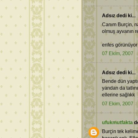
Adsız dedi ki...
Canım Burçin, nas
olmuş ayvanın ren
enfes görünüyor
07 Ekim, 2007
Adsız dedi ki...
Bende dün yaptı
yandan da tatlın
ellerine sağlıkk
07 Ekim, 2007
ufukmutfakta
de
Burçin tek kelim
başarılı çok. Elle