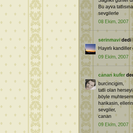
Bu ayva tatlısın
sevgilerle
08 Ekim, 2007
serinmavi
dedi k
Hayırlı kandiller d
09 Ekim, 2007
canan kufer
dedi
burcincigim,
tatli olan herseyi
böyle muhtesem b
harikasin, ellerin
sevgiler,
canan
09 Ekim, 2007