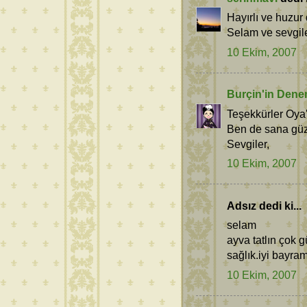
Hayırlı ve huzur 
Selam ve sevgiler
10 Ekim, 2007
Burçin'in Dene
Teşekkürler Oya'
Ben de sana güze
Sevgiler,
10 Ekim, 2007
Adsız dedi ki...
selam
ayva tatlın çok 
sağlık.iyi bayram
10 Ekim, 2007