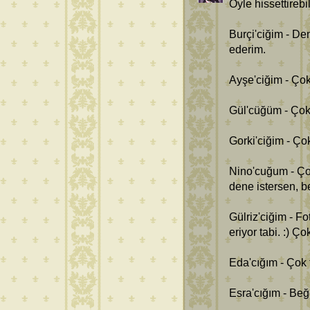
Öyle hissettirebi
Burçi'ciğim - De
ederim.
Ayşe'ciğim - Çok
Gül'cüğüm - Çok
Gorki'ciğim - Ço
Nino'cuğum - Çok
dene istersen, be
Gülriz'ciğim - Fo
eriyor tabi. :) 
Eda'cığım - Çok 
Esra'cığım - Be