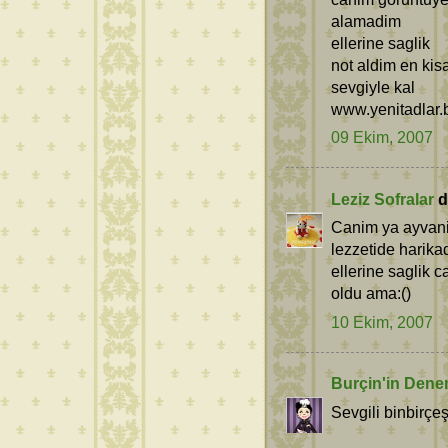
alamadim
ellerine saglik
not aldim en ki
sevgiyle kal
www.yenitadlar.
09 Ekim, 2007
Leziz Sofralar
de
Canim ya ayvan
lezzetide harikadir
ellerine saglik 
oldu ama:()
10 Ekim, 2007
Burçin'in Dene
Sevgili binbirçe