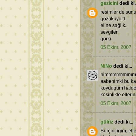
gezicini
dedi ki.
resimler de sunu
gözüküyor1
eline sağlık..
sevgiler
gorki
05 Ekim, 2007
NiNo
dedi ki...
himmmmmmmmm b
aabenimki bu kad
koydugum halde 
kesinlikle elleri
05 Ekim, 2007
gülriz
dedi ki...
Burçinciğim, ell