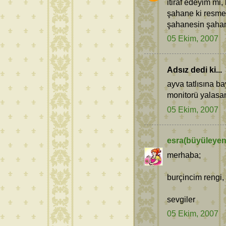
itiraf edeyim mi
şahane ki resmen
şahanesin şaha
05 Ekim, 2007
Adsız dedi ki...
ayva tatlısına ba
monitorü yalasam
05 Ekim, 2007
esra(büyüleyen
merhaba;
burçincim rengi,
sevgiler
05 Ekim, 2007