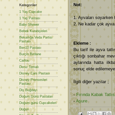
Not:
Kategoriler
1 Yaş Cupcake
1. Ayvaları soyarken 
1 Yaş Pastası
2. Ne kadar çok ayva 
Baby Shower
Bebek Kurabiyeleri
Bekarlığa Veda Partisi
Pastası
Ekleme :
Ben10 Pastası
Bu tarif ile ayva ta
Burçin Birdane
çıktığı sonbahar mev
Caillou
aylarında hatta ilk
Deniz Temalı
sonuç elde edilemeyebi
Disney Cars Pastası
Disney Prensesleri
İlgili diğer yazılar ;
Pastası
Diş Buğdayı
-
Fırında Kabak Tatlıs
Doğum Günü Pastaları
-
Aşure
Doğum günü Cupcakeleri
Düğün