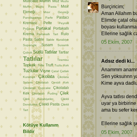
Muffin
Mudcake
Muz
Muzlu
Burçincim;
Mısır
Muffin
Muzlu Pasta
Ekmeği
Mısır Gevreği
Aman Allahım bu 
Pastacı
Pandispanya
Parfe
Elimde çatal ols
Kreması
Pelte
Peynirli
boyası kullanma
Portakal
Portakallı
Poğaça
Ellerine sağlık 
Krema
Rulo
Portakallı Tart
Pasta
Sable
Sable Kurabiye
05 Ekim, 2007
Susam
Supangle
Susamlı
Sütlü Tatlılar
Tartlar
Çubuk
Tatlılar
Tiramisu
Adsız dedi ki...
Topkek
Truff
Trifle
Tuzlu Kek
Anammm anamm
Tuzlular
Vişne
Çatal
Çatlak
Sen yoksunnn 
Çikolata
Kurabiye
Çikolata
Kime ayva dadlu
Salamı
Çikolatalı Cevizli Kek
Çikolatalı
Çikolatalı Cupcake
Çilek
Kek
Çikolatalı Puding
Ayva tatlısı den
Çilek Kurabiyeler
Çilekli
uyar ya birbirin
Çilekli Pasta
Dondurma
Çilekli
ama bu sefer ken
Tart
Ellerine sağlık ş
Kötüye Kullanım
Bildir
05 Ekim, 2007