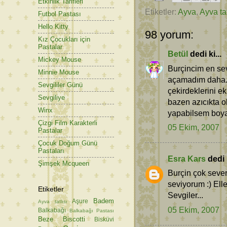
Etkinlik Tarifleri
Etiketler:
Ayva
,
Ayva tat
Futbol Pastası
Hello Kitty
98 yorum:
Kız Çocukları için
Pastalar
Betül
dedi ki...
Mickey Mouse
Burçincim en sev
Minnie Mouse
açamadım daha.
Sevgililer Günü
çekirdeklerini e
Sevgiliye
bazen azıcıkta o
Winx
yapabilsem boyay
Çizgi Film Karakterli
05 Ekim, 2007
Pastalar
Çocuk Doğum Günü
Pastaları
Esra Kars
dedi k
Şimşek Mcqueen
Burçin çok severi
seviyorum :) Ell
Etiketler
Sevgiler...
Badem
Aşure
Ayva tatlısı
05 Ekim, 2007
Balkabağı
Balkabağı Pastası
Beze
Biscotti
Bisküvi