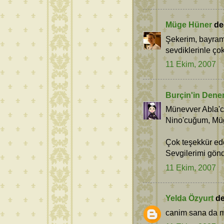
Müge Hüner
ded
Şekerim, bayramı
sevdiklerinle ço
11 Ekim, 2007
Burçin'in Dene
Münevver Abla'cı
Nino'cuğum, Mü
Çok teşekkür ede
Sevgilerimi gön
11 Ekim, 2007
Yelda Özyurt
ded
canim sana da mu