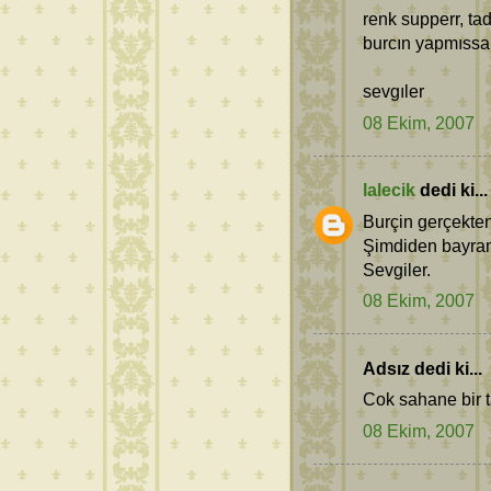
renk supperr, ta
burcın yapmıssa
sevgıler
08 Ekim, 2007
lalecik
dedi ki...
Burçin gerçekten 
Şimdiden bayram
Sevgiler.
08 Ekim, 2007
Adsız dedi ki...
Cok sahane bir ta
08 Ekim, 2007