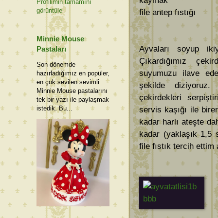
kaymak
Profilimin tamamını
görüntüle
file antep fıstığı
Minnie Mouse
Ayvaları soyup ikiy
Pastaları
Çıkardığımız çekird
Son dönemde
suyumuzu ilave eder
hazırladığımız en popüler,
en çok sevilen sevimli
şekilde diziyoruz.
Minnie Mouse pastalarını
çekirdekleri serpişt
tek bir yazı ile paylaşmak
istedik. Bu...
servis kaşığı ile bir
kadar harlı ateşte da
kadar (yaklaşık 1,5 
file fıstık tercih ett