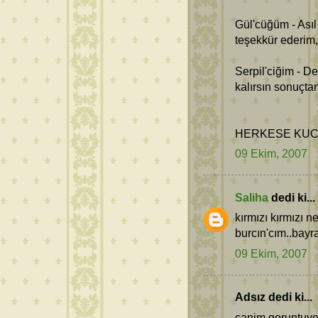
Gül'cüğüm - Asıl t
teşekkür ederim
Serpil'ciğim - 
kalırsın sonuçta
HERKESE KUC
09 Ekim, 2007
Saliha
dedi ki...
kırmızı kırmızı n
burcın'cım..bayr
09 Ekim, 2007
Adsız dedi ki...
canim goruntuye 