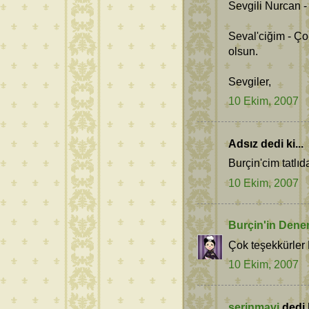
Sevgili Nurcan -
Seval'ciğim - Ç
olsun.
Sevgiler,
10 Ekim, 2007
Adsız dedi ki...
Burçin'cim tatlıd
10 Ekim, 2007
Burçin'in Dene
Çok teşekkürle
10 Ekim, 2007
serinmavi
dedi k