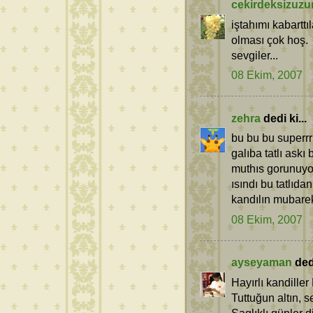
cekirdeksizuz
iştahımı kabarttı
olması çok hoş.
sevgiler...
08 Ekim, 2007
zehra
dedi ki...
bu bu bu superrr
galıba tatlı askı
muthıs gorunuyo
ısındı bu tatlıdan
kandılın mubare
08 Ekim, 2007
ayseyaman
dedi
Hayırlı kandiller
Tuttuğun altın, s
Saglıklı günler di