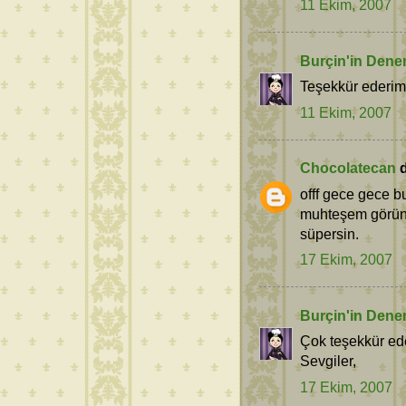
11 Ekim, 2007
Burçin'in Dene
Teşekkür ederim
11 Ekim, 2007
Chocolatecan
d
offf gece gece b
muhteşem görünüy
süpersin.
17 Ekim, 2007
Burçin'in Dene
Çok teşekkür ed
Sevgiler,
17 Ekim, 2007