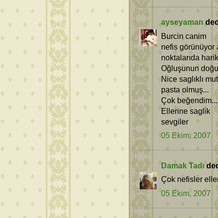
ayseyaman
dedi
Burcin canim
nefis görünüyor a
noktalarıda hari
Oğluşunun doğum
Nice saglıklı mutl
pasta olmuş...
Çok beğendim...
Ellerine saglik
sevgiler
05 Ekim, 2007
Damak Tadı
dedi
Çok nefisler elle
05 Ekim, 2007