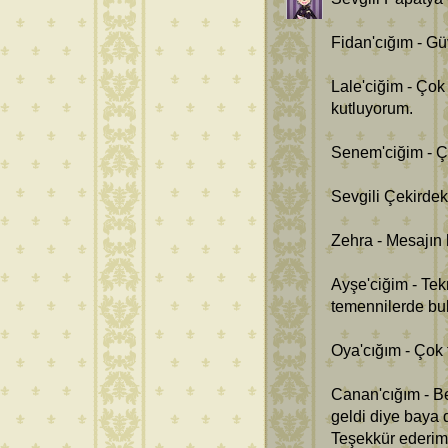
Fidan'cığım - Gü
Lale'ciğim - Çok
kutluyorum.
Senem'ciğim - Ço
Sevgili Çekirdek
Zehra - Mesajın 
Ayşe'ciğim - Tek
temennilerde bul
Oya'cığım - Çok t
Canan'cığım - Be
geldi diye baya 
Teşekkür ederim