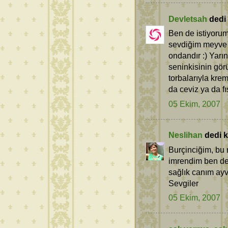
Devletsah
dedi k
Ben de istiyorum.
sevdiğim meyve t
ondandır :) Yarı
seninkisinin gör
torbalarıyla kre
da ceviz ya da fıs
05 Ekim, 2007
Neslihan
dedi ki
Burçinciğim, bu
imrendim ben de 
sağlık canım ayva
Sevgiler
05 Ekim, 2007