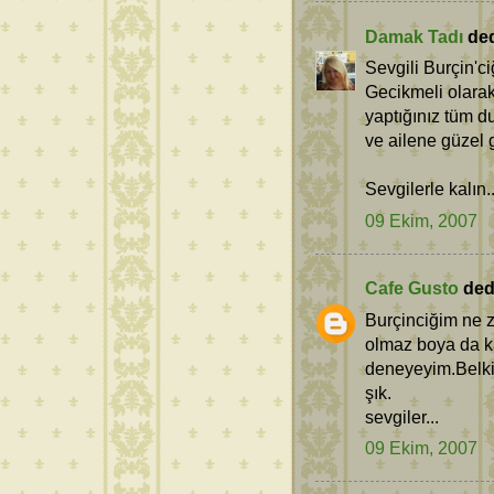
Damak Tadı
dedi
Sevgili Burçin'ci
Gecikmeli olara
yaptığınız tüm du
ve ailene güzel g
Sevgilerle kalın.
09 Ekim, 2007
Cafe Gusto
dedi
Burçinciğim ne z
olmaz boya da ka
deneyeyim.Belki t
şık.
sevgiler...
09 Ekim, 2007