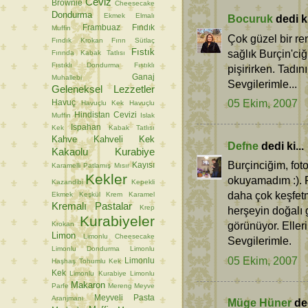
Ceviz
Brownie
Cheesecake
Dondurma
Ekmek
Elmalı
Bocuruk
dedi ki
Frambuaz
Fındık
Muffin
Çok güzel bir re
Fındık Krokan
Fırın Sütlaç
Fıstık
sağlık Burçin'ciğ
Fırında Kabak Tatlısı
Fıstıklı Dondurma
Fıstıklı
pişirirken. Tadın
Ganaj
Muhallebi
Sevgilerimle...
Geleneksel Lezzetler
05 Ekim, 2007
Havuç
Havuçlu Kek
Havuçlu
Hindistan Cevizi
Muffin
Islak
Ispahan
Kek
Kabak Tatlısı
Kahve
Kahveli Kek
Defne
dedi ki...
Kakaolu Kurabiye
Burçinciğim, foto
Kayısı
Karamelli Patlamış Mısır
Kekler
okuyamadım :). Fo
Kazandibi
Kepekli
daha çok keşfetmi
Ekmek
Keşkül
Krem Karamel
Kremalı Pastalar
Krep
herşeyin doğalı
Kurabiyeler
görünüyor. Elleri
Krokan
Limon
Limonlu Cheesecake
Sevgilerimle.
Limonlu Dondurma
Limonlu
05 Ekim, 2007
Limonlu
Haşhaş Tohumlu Kek
Kek
Limonlu Kurabiye
Limonlu
Makaron
Parfe
Mereng
Meyve
Meyveli Pasta
Aranjmanı
Müge Hüner
ded