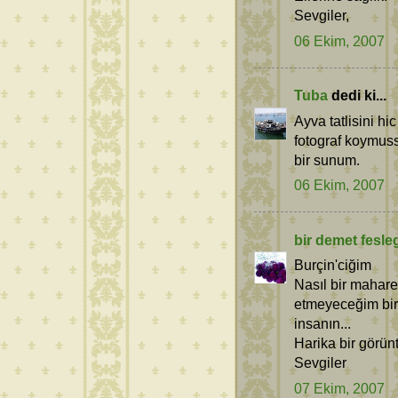
Sevgiler,
06 Ekim, 2007
Tuba
dedi ki...
Ayva tatlisini h
fotograf koymus
bir sunum.
06 Ekim, 2007
bir demet fesle
Burçin'ciğim
Nasıl bir maharet
etmeyeceğim bir
insanın...
Harika bir görünt
Sevgiler
07 Ekim, 2007