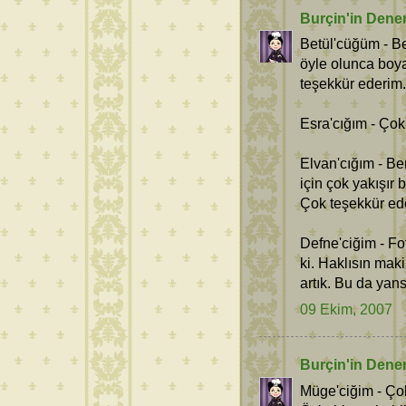
Burçin'in Dene
Betül'cüğüm - Be
öyle olunca boy
teşekkür ederim.
Esra'cığım - Çok
Elvan'cığım - Be
için çok yakışır 
Çok teşekkür ed
Defne'ciğim - Fo
ki. Haklısın mak
artık. Bu da yan
09 Ekim, 2007
Burçin'in Dene
Müge'ciğim - Ço