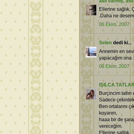
aslı varmış, as
Ellerine sağlık.
.Daha ne desem.
06 Ekim, 2007
Selen
dedi ki...
Annemin en sevdi
yapacağım ona :)
06 Ekim, 2007
IŞILCA TATLA
Burçincim tatlın
Sadece çekirdek
Ben ortalarını çı
koyarım,
haaa bir de şara
vereceğim.
Ellerine sağlık.