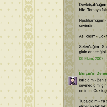
Devletşah'cığım -
bile. Torbaya fa
Neslihan'cığım 
sevindim.
Aslı'cığım - Çok 
Selen'ciğim - Sa
gittin anneciğin
09 Ekim, 2007
Burçin'in Dene
Işıl'cığım - Ben 
sevmediğim için
eminim. Çok teş
Tuba'cığım - Ya s
etmeden tek tek 