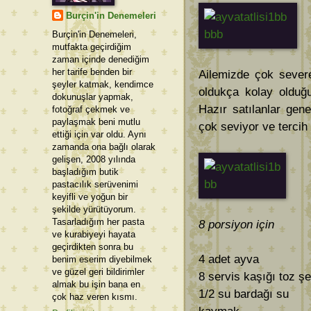
Burçin'in Denemeleri
Burçin'in Denemeleri,
mutfakta geçirdiğim
zaman içinde denediğim
her tarife benden bir
Ailemizde çok severek
şeyler katmak, kendimce
oldukça kolay olduğ
dokunuşlar yapmak,
Hazır satılanlar gen
fotoğraf çekmek ve
paylaşmak beni mutlu
çok seviyor ve tercih
ettiği için var oldu. Aynı
zamanda ona bağlı olarak
gelişen, 2008 yılında
başladığım butik
pastacılık serüvenimi
keyifli ve yoğun bir
şekilde yürütüyorum.
Tasarladığım her pasta
8 porsiyon için
ve kurabiyeyi hayata
geçirdikten sonra bu
4 adet ayva
benim eserim diyebilmek
ve güzel geri bildirimler
8 servis kaşığı toz ş
almak bu işin bana en
1/2 su bardağı su
çok haz veren kısmı.