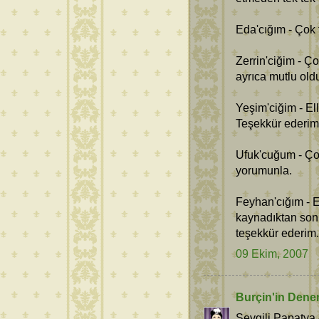
Eda'cığım - Çok
Zerrin'ciğim - Ç
ayrıca mutlu old
Yeşim'ciğim - Ell
Teşekkür ederim
Ufuk'cuğum - Ço
yorumunla.
Feyhan'cığım - Ev
kaynadıktan son
teşekkür ederim.
09 Ekim, 2007
Burçin'in Dene
Sevgili Papatya 