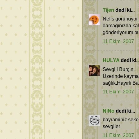
Tijen
dedi ki...
Nefis görünüyor 
damağınızda kala
gönderiyorum bu
11 Ekim, 2007
HULYA
dedi ki..
Sevgili Burçin,
Üzerinde kaymakl
sağlık.Hayırlı B
11 Ekim, 2007
NiNo
dedi ki...
bayraminiz seker
sevgiler
11 Ekim, 2007