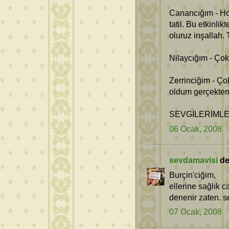
Canancığım - Ho
tatil. Bu etkinli
oluruz inşallah.
Nilaycığım - Çok
Zerrinciğim - Ço
oldum gerçekten
SEVGİLERİMLE.
06 Ocak, 2008
sevdamavisi
ded
Burçin'ciğim,
ellerine sağlık 
denenir zaten. se
07 Ocak, 2008