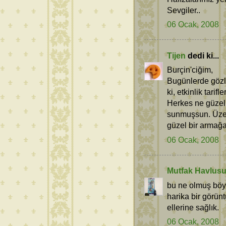
Sevgiler..
06 Ocak, 2008
Tijen
dedi ki...
Burçin'ciğim,
Bugünlerde gözl
ki, etkinlik tari
Herkes ne güzel 
sunmuşsun. Üzer
güzel bir armağan
06 Ocak, 2008
Mutfak Havlus
bu ne olmuş böyl
harika bir görünt
ellerine sağlık.
06 Ocak, 2008