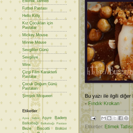
Etkinlik Tarifleri
Futbol Pastası
Hello Kitty
Kız Çocukları için
Pastalar
Mickey Mouse
Minnie Mouse
Sevgililer Günü
Sevgiliye
Winx
Çizgi Film Karakterli
Pastalar
Çocuk Doğum Günü
Pastaları
Bu yazı ile ilgili diğer
Şimşek Mcqueen
-
Fındık Krokan
Etiketler
Badem
Aşure
Ayva tatlısı
Balkabağı
Balkabağı Pastası
Etiketler:
Etimek Tatlısı
Beze
Biscotti
Bisküvi