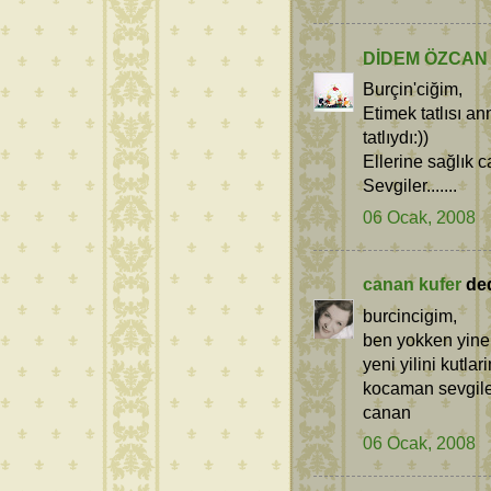
DİDEM ÖZCAN
Burçin'ciğim,
Etimek tatlısı a
tatlıydı:))
Ellerine sağlık 
Sevgiler.......
06 Ocak, 2008
canan kufer
dedi
burcincigim,
ben yokken yine n
yeni yilini kutla
kocaman sevgile
canan
06 Ocak, 2008