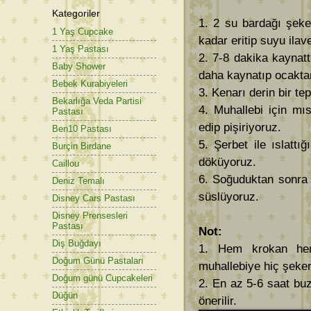
Kategoriler
1. 2 su bardağı şeke
1 Yaş Cupcake
kadar eritip suyu ilav
1 Yaş Pastası
2. 7-8 dakika kaynat
Baby Shower
daha kaynatıp ocaktan
Bebek Kurabiyeleri
3. Kenarı derin bir tep
Bekarlığa Veda Partisi
4. Muhallebi için mıs
Pastası
edip pişiriyoruz.
Ben10 Pastası
5. Şerbet ile ıslattı
Burçin Birdane
döküyoruz.
Caillou
6. Soğuduktan sonra 
Deniz Temalı
süslüyoruz.
Disney Cars Pastası
Disney Prensesleri
Pastası
Not:
Diş Buğdayı
1. Hem krokan hem 
Doğum Günü Pastaları
muhallebiye hiç şeke
Doğum günü Cupcakeleri
2. En az 5-6 saat buz
Düğün
önerilir.