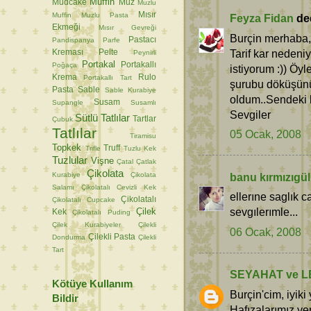
Muffin
Mudcake
Muz
Muzlu
Mısır
Muffin
Muzlu Pasta
Feyza Fidan
ded
Ekmeği
Mısır Gevreği
Burçin merhaba,
Pastacı
Pandispanya
Parfe
Tarif kar nedeni
Kreması
Pelte
Peynirli
Portakal
Portakallı
Poğaça
istiyorum :)) Öyl
Krema
Rulo
Portakallı Tart
şurubu döküşünü
Pasta
Sable
Sable Kurabiye
oldum..Sendeki k
Susam
Supangle
Susamlı
Sevgiler
Sütlü Tatlılar
Tartlar
Çubuk
Tatlılar
05 Ocak, 2008
Tiramisu
Topkek
Truff
Trifle
Tuzlu Kek
Tuzlular
Vişne
Çatal
Çatlak
Çikolata
Kurabiye
Çikolata
banu kırmızıgül
Salamı
Çikolatalı Cevizli Kek
ellerıne saglık c
Çikolatalı
Çikolatalı Cupcake
sevgılerımle...
Çilek
Kek
Çikolatalı Puding
Çilek Kurabiyeler
Çilekli
06 Ocak, 2008
Çilekli Pasta
Dondurma
Çilekli
Tart
SEYAHAT ve L
Kötüye Kullanım
Burçin'cim, iyiki 
Bildir
Hafızalarımız ye