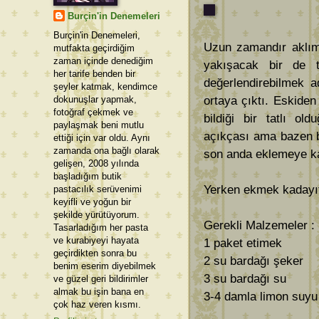
Burçin'in Denemeleri
Burçin'in Denemeleri,
Uzun zamandır aklı
mutfakta geçirdiğim
zaman içinde denediğim
yakışacak bir de t
her tarife benden bir
değerlendirebilmek a
şeyler katmak, kendimce
dokunuşlar yapmak,
ortaya çıktı. Eskiden
fotoğraf çekmek ve
bildiği bir tatlı ol
paylaşmak beni mutlu
açıkçası ama bazen bas
ettiği için var oldu. Aynı
zamanda ona bağlı olarak
son anda eklemeye ka
gelişen, 2008 yılında
başladığım butik
Yerken ekmek kadayıfı
pastacılık serüvenimi
keyifli ve yoğun bir
şekilde yürütüyorum.
Gerekli Malzemeler : 
Tasarladığım her pasta
ve kurabiyeyi hayata
1 paket etimek
geçirdikten sonra bu
2 su bardağı şeker
benim eserim diyebilmek
3 su bardağı su
ve güzel geri bildirimler
almak bu işin bana en
3-4 damla limon suyu
çok haz veren kısmı.