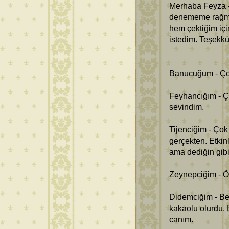
Merhaba Feyza -
denememe rağme
hem çektiğim içi
istedim. Teşekkü
Banucuğum - Çok
Feyhancığım - Ç
sevindim.
Tijenciğim - Ço
gerçekten. Etkinl
ama dediğin gibi
Zeynepciğim - Öy
Didemciğim - Be
kakaolu olurdu. 
canım.