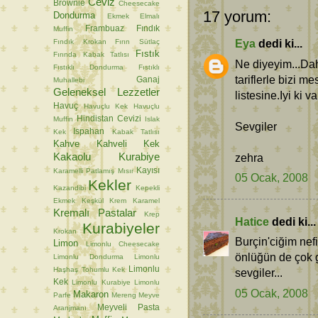
Ceviz
Brownie
Cheesecake
17 yorum:
Dondurma
Ekmek
Elmalı
Frambuaz
Fındık
Muffin
Eya
dedi ki...
Fındık Krokan
Fırın Sütlaç
Fıstık
Fırında Kabak Tatlısı
Ne diyeyim...Da
Fıstıklı Dondurma
Fıstıklı
tariflerle bizi 
Ganaj
Muhallebi
Geleneksel Lezzetler
listesine.Iyi ki va
Havuç
Havuçlu Kek
Havuçlu
Hindistan Cevizi
Muffin
Islak
Sevgiler
Ispahan
Kek
Kabak Tatlısı
Kahve
Kahveli Kek
Kakaolu Kurabiye
zehra
Kayısı
Karamelli Patlamış Mısır
05 Ocak, 2008
Kekler
Kazandibi
Kepekli
Ekmek
Keşkül
Krem Karamel
Kremalı Pastalar
Krep
Hatice
dedi ki...
Kurabiyeler
Krokan
Burçin'ciğim nefi
Limon
Limonlu Cheesecake
önlüğün de çok g
Limonlu Dondurma
Limonlu
Limonlu
Haşhaş Tohumlu Kek
sevgiler...
Kek
Limonlu Kurabiye
Limonlu
05 Ocak, 2008
Makaron
Parfe
Mereng
Meyve
Meyveli Pasta
Aranjmanı