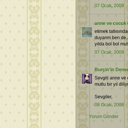
07 Ocak, 2008
anne ve cocuk
etimek tatlısınd
duyarım ben de.
yılda bol bol mut
07 Ocak, 2008
Burçin'in Dene
Sevgili anne ve 
mutlu bir yıl dili
Sevgiler,
08 Ocak, 2008
Yorum Gönder