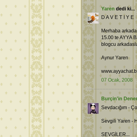
Yaren
dedi ki...
D A V E T I Y E
Merhaba arkadasl
15.00 te AYYA Ba
blogcu arkadasla
Aynur Yaren
www.ayyachat.b
07 Ocak, 2008
Burçin'in Dene
Sevdacığım - Ço
Sevgili Yaren - H
SEVGİLER...