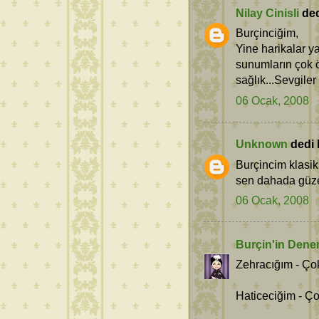
Nilay Cinisli
dedi
Burçinciğim,
Yine harikalar y
sunumların çok ö
sağlık...Sevgiler
06 Ocak, 2008
Unknown
dedi k
Burçincim klasik 
sen dahada güzel 
06 Ocak, 2008
Burçin'in Dene
Zehracığım - Çok
Haticeciğim - Ço