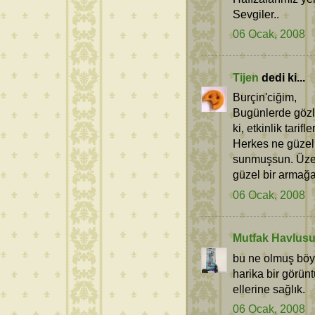
Sevgiler..
06 Ocak, 2008
Tijen
dedi ki...
Burçin'ciğim,
Bugünlerde gözl
ki, etkinlik tari
Herkes ne güzel 
sunmuşsun. Üzer
güzel bir armağan
06 Ocak, 2008
Mutfak Havlus
bu ne olmuş böyl
harika bir görünt
ellerine sağlık.
06 Ocak, 2008