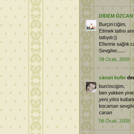
DİDEM ÖZCAN
Burçin'ciğim,
Etimek tatlısı a
tatlıydı:))
Ellerine sağlık 
Sevgiler.......
06 Ocak, 2008
canan kufer
dedi
burcincigim,
ben yokken yine n
yeni yilini kutla
kocaman sevgile
canan
06 Ocak, 2008