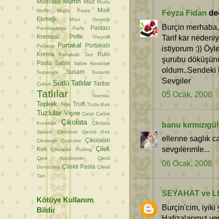
Muffin
Mudcake
Muz
Muzlu
Mısır
Muffin
Muzlu Pasta
Feyza Fidan
ded
Ekmeği
Mısır Gevreği
Burçin merhaba,
Pastacı
Pandispanya
Parfe
Tarif kar nedeni
Kreması
Pelte
Peynirli
Portakal
Portakallı
Poğaça
istiyorum :)) Öyl
Krema
Rulo
Portakallı Tart
şurubu döküşünü
Pasta
Sable
Sable Kurabiye
oldum..Sendeki k
Susam
Supangle
Susamlı
Sevgiler
Sütlü Tatlılar
Tartlar
Çubuk
Tatlılar
05 Ocak, 2008
Tiramisu
Topkek
Truff
Trifle
Tuzlu Kek
Tuzlular
Vişne
Çatal
Çatlak
Çikolata
Kurabiye
Çikolata
banu kırmızıgül
Salamı
Çikolatalı Cevizli Kek
ellerıne saglık c
Çikolatalı
Çikolatalı Cupcake
sevgılerımle...
Çilek
Kek
Çikolatalı Puding
Çilek Kurabiyeler
Çilekli
06 Ocak, 2008
Çilekli Pasta
Dondurma
Çilekli
Tart
SEYAHAT ve L
Kötüye Kullanım
Burçin'cim, iyiki 
Bildir
Hafızalarımız ye