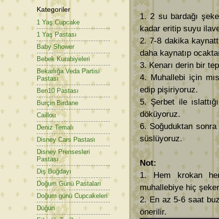
Kategoriler
1. 2 su bardağı şeke
1 Yaş Cupcake
kadar eritip suyu ilav
1 Yaş Pastası
2. 7-8 dakika kaynat
Baby Shower
daha kaynatıp ocaktan
Bebek Kurabiyeleri
3. Kenarı derin bir tep
Bekarlığa Veda Partisi
4. Muhallebi için mıs
Pastası
edip pişiriyoruz.
Ben10 Pastası
5. Şerbet ile ıslattı
Burçin Birdane
döküyoruz.
Caillou
6. Soğuduktan sonra 
Deniz Temalı
süslüyoruz.
Disney Cars Pastası
Disney Prensesleri
Pastası
Not:
Diş Buğdayı
1. Hem krokan hem 
Doğum Günü Pastaları
muhallebiye hiç şeke
Doğum günü Cupcakeleri
2. En az 5-6 saat buz
Düğün
önerilir.