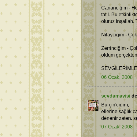
Canancığım - Ho
tatil. Bu etkinli
oluruz inşallah.
Nilaycığım - Çok
Zerrinciğim - Ço
oldum gerçekten
SEVGİLERİMLE.
06 Ocak, 2008
sevdamavisi
ded
Burçin'ciğim,
ellerine sağlık 
denenir zaten. se
07 Ocak, 2008