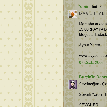
Yaren
dedi ki...
D A V E T I Y E
Merhaba arkadasl
15.00 te AYYA Ba
blogcu arkadasla
Aynur Yaren
www.ayyachat.b
07 Ocak, 2008
Burçin'in Dene
Sevdacığım - Ço
Sevgili Yaren - H
SEVGİLER...