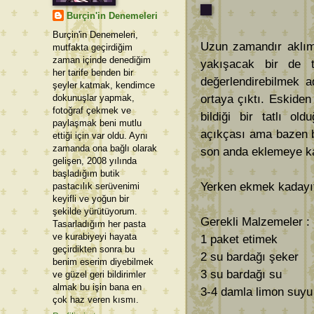
Burçin'in Denemeleri
Burçin'in Denemeleri,
Uzun zamandır aklı
mutfakta geçirdiğim
zaman içinde denediğim
yakışacak bir de t
her tarife benden bir
değerlendirebilmek a
şeyler katmak, kendimce
dokunuşlar yapmak,
ortaya çıktı. Eskiden
fotoğraf çekmek ve
bildiği bir tatlı ol
paylaşmak beni mutlu
açıkçası ama bazen bas
ettiği için var oldu. Aynı
zamanda ona bağlı olarak
son anda eklemeye ka
gelişen, 2008 yılında
başladığım butik
Yerken ekmek kadayıfı
pastacılık serüvenimi
keyifli ve yoğun bir
şekilde yürütüyorum.
Gerekli Malzemeler : 
Tasarladığım her pasta
ve kurabiyeyi hayata
1 paket etimek
geçirdikten sonra bu
2 su bardağı şeker
benim eserim diyebilmek
3 su bardağı su
ve güzel geri bildirimler
almak bu işin bana en
3-4 damla limon suyu
çok haz veren kısmı.