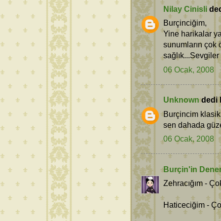
Nilay Cinisli
dedi
Burçinciğim,
Yine harikalar y
sunumların çok ö
sağlık...Sevgiler
06 Ocak, 2008
Unknown
dedi k
Burçincim klasik 
sen dahada güzel 
06 Ocak, 2008
Burçin'in Dene
Zehracığım - Çok
Haticeciğim - Ço