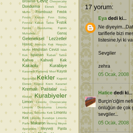
Ceviz
Brownie
Cheesecake
17 yorum:
Dondurma
Ekmek
Elmalı
Frambuaz
Fındık
Muffin
Eya
dedi ki...
Fındık Krokan
Fırın Sütlaç
Fıstık
Fırında Kabak Tatlısı
Ne diyeyim...Da
Fıstıklı Dondurma
Fıstıklı
tariflerle bizi 
Ganaj
Muhallebi
Geleneksel Lezzetler
listesine.Iyi ki va
Havuç
Havuçlu Kek
Havuçlu
Hindistan Cevizi
Muffin
Islak
Sevgiler
Ispahan
Kek
Kabak Tatlısı
Kahve
Kahveli Kek
Kakaolu Kurabiye
zehra
Kayısı
Karamelli Patlamış Mısır
05 Ocak, 2008
Kekler
Kazandibi
Kepekli
Ekmek
Keşkül
Krem Karamel
Kremalı Pastalar
Krep
Hatice
dedi ki...
Kurabiyeler
Krokan
Burçin'ciğim nefi
Limon
Limonlu Cheesecake
önlüğün de çok g
Limonlu Dondurma
Limonlu
Limonlu
Haşhaş Tohumlu Kek
sevgiler...
Kek
Limonlu Kurabiye
Limonlu
05 Ocak, 2008
Makaron
Parfe
Mereng
Meyve
Meyveli Pasta
Aranjmanı