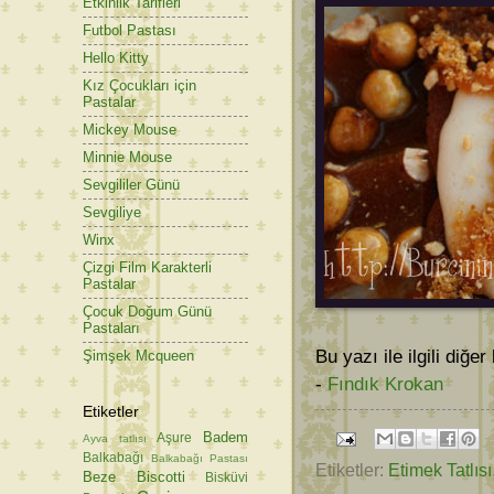
Etkinlik Tarifleri
Futbol Pastası
Hello Kitty
Kız Çocukları için
Pastalar
Mickey Mouse
Minnie Mouse
Sevgililer Günü
Sevgiliye
Winx
Çizgi Film Karakterli
Pastalar
Çocuk Doğum Günü
Pastaları
Bu yazı ile ilgili diğer
Şimşek Mcqueen
-
Fındık Krokan
Etiketler
Badem
Aşure
Ayva tatlısı
Balkabağı
Balkabağı Pastası
Etiketler:
Etimek Tatlısı
Beze
Biscotti
Bisküvi