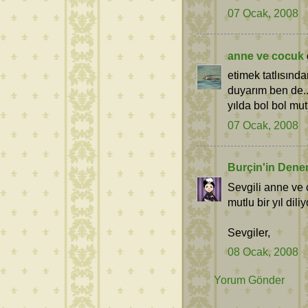
07 Ocak, 2008
anne ve cocuk
etimek tatlısınd
duyarım ben de.
yılda bol bol mut
07 Ocak, 2008
Burçin'in Dene
Sevgili anne ve 
mutlu bir yıl dili
Sevgiler,
08 Ocak, 2008
Yorum Gönder