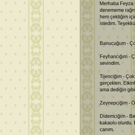
Merhaba Feyza -
denememe rağme
hem çektiğim içi
istedim. Teşekkü
Banucuğum - Çok
Feyhancığım - Ç
sevindim.
Tijenciğim - Ço
gerçekten. Etkinl
ama dediğin gibi
Zeynepciğim - Öy
Didemciğim - Be
kakaolu olurdu. 
canım.