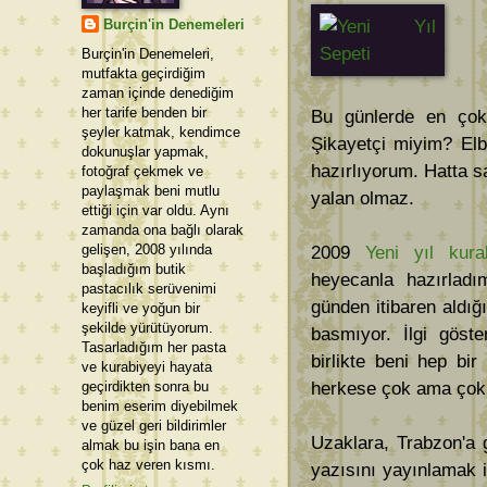
Burçin'in Denemeleri
Burçin'in Denemeleri,
mutfakta geçirdiğim
zaman içinde denediğim
her tarife benden bir
Bu günlerde en çok 
şeyler katmak, kendimce
Şikayetçi miyim? Elb
dokunuşlar yapmak,
hazırlıyorum. Hatta s
fotoğraf çekmek ve
paylaşmak beni mutlu
yalan olmaz.
ettiği için var oldu. Aynı
zamanda ona bağlı olarak
gelişen, 2008 yılında
2009
Yeni yıl kura
başladığım butik
heyecanla hazırladı
pastacılık serüvenimi
günden itibaren aldığ
keyifli ve yoğun bir
şekilde yürütüyorum.
basmıyor. İlgi göst
Tasarladığım her pasta
birlikte beni hep bi
ve kurabiyeyi hayata
geçirdikten sonra bu
herkese çok ama çok
benim eserim diyebilmek
ve güzel geri bildirimler
Uzaklara, Trabzon'a 
almak bu işin bana en
çok haz veren kısmı.
yazısını yayınlamak 