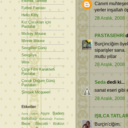
Etkinlik Tarifleri
Canım muhteşem b
Futbol Pastası
yerler inşallah ö
Hello Kitty
28 Aralık, 2008
Kız Çocukları için
Pastalar
Mickey Mouse
PASTASEHRİ
d
Minnie Mouse
Burçinciğim öyel 
Sevgililer Günü
siparişler sana.
Sevgiliye
mutlu yıllar
Winx
28 Aralık, 2008
Çizgi Film Karakterli
Pastalar
Çocuk Doğum Günü
Seda
dedi ki...
Pastaları
sanat eseri gibi e
Şimşek Mcqueen
28 Aralık, 2008
Etiketler
Badem
Aşure
Ayva tatlısı
IŞILCA TATLA
Balkabağı
Balkabağı Pastası
Beze
Biscotti
Burçin'ciğim,
Bisküvi