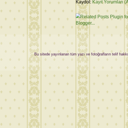
Kaydol:
Kayıt Yorumları (
Bu sitede yayınlanan tüm yazı ve fotoğrafların telif hakkı