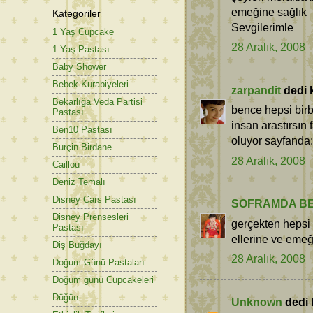
emeğine sağlık
Kategoriler
Sevgilerimle
1 Yaş Cupcake
28 Aralık, 2008
1 Yaş Pastası
Baby Shower
Bebek Kurabiyeleri
zarpandit
dedi k
Bekarlığa Veda Partisi
bence hepsi birb
Pastası
insan arastırsın
Ben10 Pastası
oluyor sayfanda:
Burçin Birdane
28 Aralık, 2008
Caillou
Deniz Temalı
Disney Cars Pastası
SOFRAMDA B
Disney Prensesleri
gerçekten hepsi
Pastası
ellerine ve emeğ
Diş Buğdayı
28 Aralık, 2008
Doğum Günü Pastaları
Doğum günü Cupcakeleri
Düğün
Unknown
dedi k