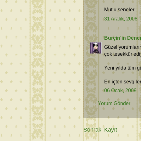
Mutlu seneler...
31 Aralık, 2008
Burçin'in Dene
Güzel yorumların
çok teşekkür ediy
Yeni yılda tüm g
En içten sevgiler
06 Ocak, 2009
Yorum Gönder
Sonraki Kayıt