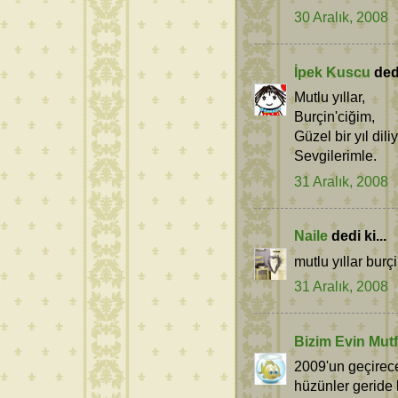
30 Aralık, 2008
İpek Kuscu
dedi
Mutlu yıllar,
Burçin'ciğim,
Güzel bir yıl dil
Sevgilerimle.
31 Aralık, 2008
Naile
dedi ki...
mutlu yıllar burç
31 Aralık, 2008
Bizim Evin Mutf
2009'un geçirece
hüzünler geride k