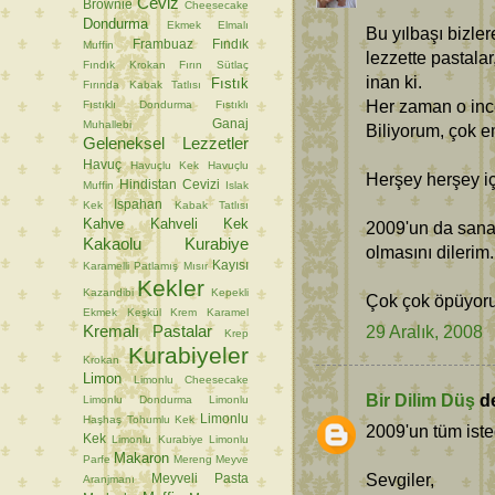
Ceviz
Brownie
Cheesecake
Dondurma
Ekmek
Elmalı
Bu yılbaşı bizle
Frambuaz
Fındık
Muffin
lezzette pastalar
Fındık Krokan
Fırın Sütlaç
inan ki.
Fıstık
Fırında Kabak Tatlısı
Her zaman o inc
Fıstıklı Dondurma
Fıstıklı
Ganaj
Muhallebi
Biliyorum, çok e
Geleneksel Lezzetler
Havuç
Havuçlu Kek
Havuçlu
Herşey herşey iç
Hindistan Cevizi
Muffin
Islak
Ispahan
Kek
Kabak Tatlısı
Kahve
Kahveli Kek
2009'un da sana 
Kakaolu Kurabiye
olmasını dilerim.
Kayısı
Karamelli Patlamış Mısır
Kekler
Kazandibi
Kepekli
Çok çok öpüyor
Ekmek
Keşkül
Krem Karamel
Kremalı Pastalar
29 Aralık, 2008
Krep
Kurabiyeler
Krokan
Limon
Limonlu Cheesecake
Bir Dilim Düş
de
Limonlu Dondurma
Limonlu
Limonlu
Haşhaş Tohumlu Kek
2009'un tüm isted
Kek
Limonlu Kurabiye
Limonlu
Makaron
Parfe
Mereng
Meyve
Sevgiler,
Meyveli Pasta
Aranjmanı