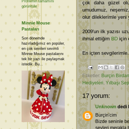
Profilimin tamamını
çok daha güzel olu
görüntüle
umudumuz, neşemiz,
olur dileklerimle yeni
Minnie Mouse
Pastaları
2009'un ilk yazısı u
ihmal ettiğim
BD
için 
Son dönemde
hazırladığımız en popüler,
en çok sevilen sevimli
En içten sevgilerimle.
Minnie Mouse pastalarını
tek bir yazı ile paylaşmak
istedik. Bu...
Etiketler:
Burçin Birda
Hediyeleri
,
Yılbaşı Sep
17 yorum:
Unknown
dedi k
Burçin'cim
Bizde seninle be
şeyleri merakla 