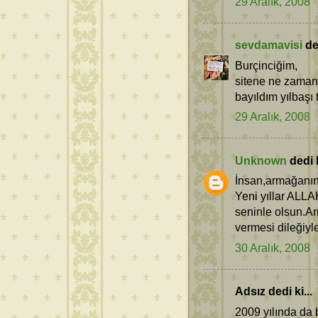
29 Aralık, 2008
sevdamavisi
ded
Burçinciğim,
sitene ne zaman
bayıldım yılbaşı 
29 Aralık, 2008
Unknown
dedi k
İnsan,armağanını 
Yeni yıllar ALLA
seninle olsun.Ar
vermesi dileği
30 Aralık, 2008
Adsız dedi ki...
2009 yılında da 