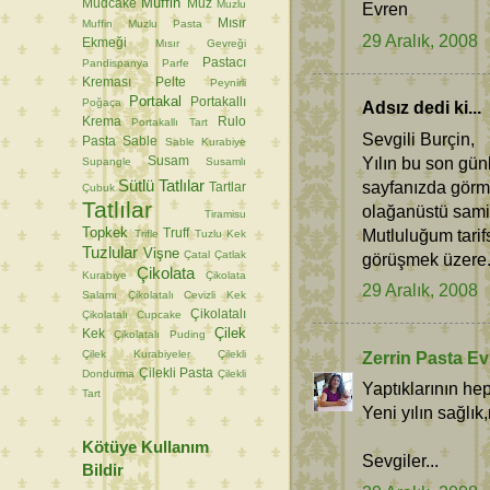
Muffin
Mudcake
Muz
Muzlu
Evren
Mısır
Muffin
Muzlu Pasta
29 Aralık, 2008
Ekmeği
Mısır Gevreği
Pastacı
Pandispanya
Parfe
Kreması
Pelte
Peynirli
Portakal
Portakallı
Poğaça
Adsız dedi ki...
Krema
Rulo
Portakallı Tart
Sevgili Burçin,
Pasta
Sable
Sable Kurabiye
Yılın bu son gün
Susam
Supangle
Susamlı
Sütlü Tatlılar
sayfanızda görm
Tartlar
Çubuk
Tatlılar
olağanüstü sami
Tiramisu
Topkek
Mutluluğum tari
Truff
Trifle
Tuzlu Kek
Tuzlular
Vişne
Çatal
Çatlak
görüşmek üzere.
Çikolata
Kurabiye
Çikolata
29 Aralık, 2008
Salamı
Çikolatalı Cevizli Kek
Çikolatalı
Çikolatalı Cupcake
Çilek
Kek
Çikolatalı Puding
Çilek Kurabiyeler
Çilekli
Zerrin Pasta Ev
Çilekli Pasta
Dondurma
Çilekli
Yaptıklarının he
Tart
Yeni yılın sağlık
Kötüye Kullanım
Sevgiler...
Bildir