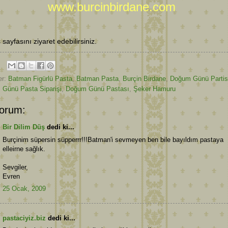
www.burcinbirdane.com
ş sayfasını ziyaret edebilirsiniz.
er:
Batman Figürlü Pasta
,
Batman Pasta
,
Burçin Birdane
,
Doğum Günü Partis
Günü Pasta Siparişi
,
Doğum Günü Pastası
,
Şeker Hamuru
orum:
Bir Dilim Düş
dedi ki...
Burçinim süpersin süpperrr!!!Batman'i sevmeyen ben bile bayıldım pastaya
elleirne sağlık.
Sevgiler,
Evren
25 Ocak, 2009
pastaciyiz.biz
dedi ki...