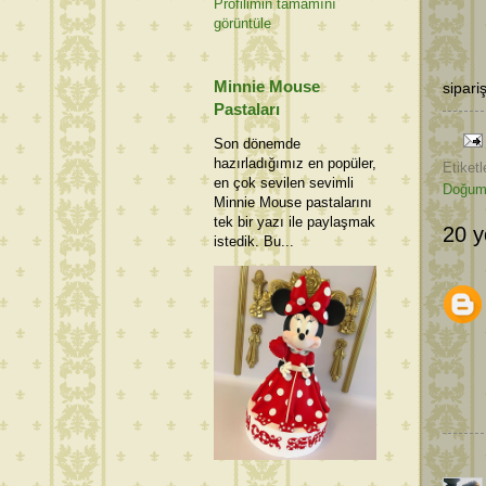
Profilimin tamamını
görüntüle
Minnie Mouse
sipari
Pastaları
Son dönemde
hazırladığımız en popüler,
Etiketl
en çok sevilen sevimli
Doğum 
Minnie Mouse pastalarını
tek bir yazı ile paylaşmak
20 y
istedik. Bu...