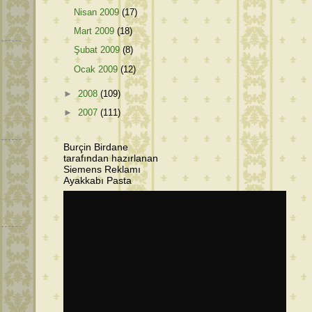
Nisan 2009
(17)
Mart 2009
(18)
Şubat 2009
(8)
Ocak 2009
(12)
►
2008
(109)
►
2007
(111)
Burçin Birdane
tarafından hazırlanan
Siemens Reklamı
Ayakkabı Pasta