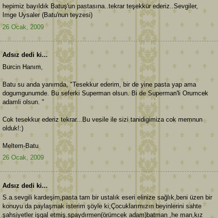
hepimiz bayıldık Batuş'un pastasına..tekrar teşekkür ederiz..Sevgiler,
Imge Uysaler (Batu'nun teyzesi)
26 Ocak, 2009
Adsız dedi ki...
Burcin Hanım,
Batu su anda yanımda, "Tesekkur ederim, bir de yine pasta yap ama
dogumgunumde. Bu seferki Superman olsun. Bi de Superman'li Orumcek
adamli olsun. "
Cok tesekkur ederiz tekrar...Bu vesile ile sizi tanidigimiza cok memnun
olduk!:)
Meltem-Batu
26 Ocak, 2009
Adsız dedi ki...
S.a.sevgili kardeşim,pasta tam bir ustalık eseri elinize sağlık,beni üzen bir
konuyu da paylaşmak isterim şöyle ki;Çocuklarımızın beyinlerini sahte
şahsiyetler işgal etmiş.spaydırmen(örümcek adam)batman ,he man,kız