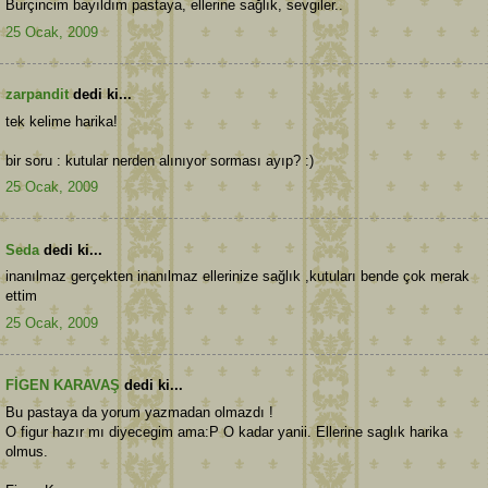
Burçincim bayıldım pastaya, ellerine sağlık, sevgiler..
25 Ocak, 2009
zarpandit
dedi ki...
tek kelime harika!
bir soru : kutular nerden alınıyor sorması ayıp? :)
25 Ocak, 2009
Seda
dedi ki...
inanılmaz gerçekten inanılmaz ellerinize sağlık ,kutuları bende çok merak
ettim
25 Ocak, 2009
FİGEN KARAVAŞ
dedi ki...
Bu pastaya da yorum yazmadan olmazdı !
O figur hazır mı diyecegim ama:P O kadar yanii. Ellerine saglık harika
olmus.