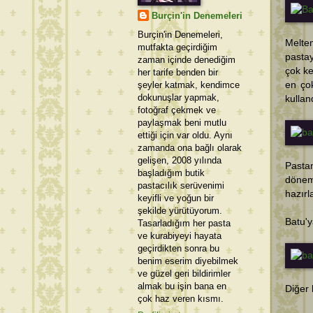
Burçin'in Denemeleri
Burçin'in Denemeleri,
Melte
mutfakta geçirdiğim
pastay
zaman içinde denediğim
çok ke
her tarife benden bir
şeyler katmak, kendimce
en ço
dokunuşlar yapmak,
kullan
fotoğraf çekmek ve
paylaşmak beni mutlu
ettiği için var oldu. Aynı
zamanda ona bağlı olarak
gelişen, 2008 yılında
Pastan
başladığım butik
dönemd
pastacılık serüvenimi
hazırl
keyifli ve yoğun bir
şekilde yürütüyorum.
Batu'y
Tasarladığım her pasta
ve kurabiyeyi hayata
geçirdikten sonra bu
benim eserim diyebilmek
ve güzel geri bildirimler
almak bu işin bana en
Diğer 
çok haz veren kısmı.