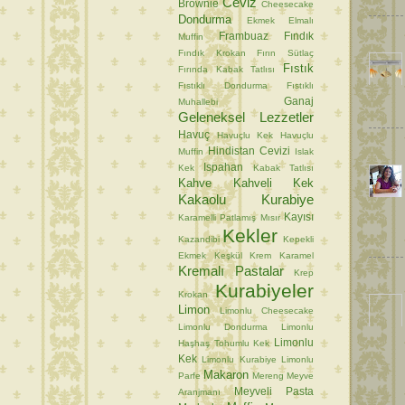
Ceviz
Brownie
Cheesecake
Dondurma
Ekmek
Elmalı
Frambuaz
Fındık
Muffin
Fındık Krokan
Fırın Sütlaç
Fıstık
Fırında Kabak Tatlısı
Fıstıklı Dondurma
Fıstıklı
Ganaj
Muhallebi
Geleneksel Lezzetler
Havuç
Havuçlu Kek
Havuçlu
Hindistan Cevizi
Muffin
Islak
Ispahan
Kek
Kabak Tatlısı
Kahve
Kahveli Kek
Kakaolu Kurabiye
Kayısı
Karamelli Patlamış Mısır
Kekler
Kazandibi
Kepekli
Ekmek
Keşkül
Krem Karamel
Kremalı Pastalar
Krep
Kurabiyeler
Krokan
Limon
Limonlu Cheesecake
Limonlu Dondurma
Limonlu
Limonlu
Haşhaş Tohumlu Kek
Kek
Limonlu Kurabiye
Limonlu
Makaron
Parfe
Mereng
Meyve
Meyveli Pasta
Aranjmanı