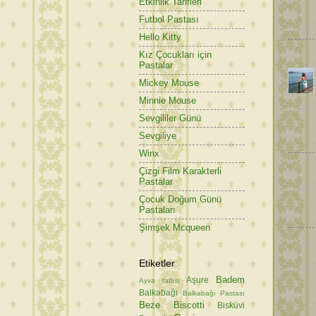
Etkinlik Tarifleri
Futbol Pastası
Hello Kitty
Kız Çocukları için
Pastalar
Mickey Mouse
Minnie Mouse
Sevgililer Günü
Sevgiliye
Winx
Çizgi Film Karakterli
Pastalar
Çocuk Doğum Günü
Pastaları
Şimşek Mcqueen
Etiketler
Badem
Aşure
Ayva tatlısı
Balkabağı
Balkabağı Pastası
Beze
Biscotti
Bisküvi