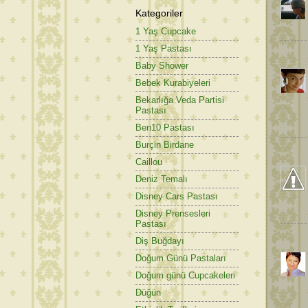
Kategoriler
1 Yaş Cupcake
1 Yaş Pastası
Baby Shower
Bebek Kurabiyeleri
Bekarlığa Veda Partisi
Pastası
Ben10 Pastası
Burçin Birdane
Caillou
Deniz Temalı
Disney Cars Pastası
Disney Prensesleri
Pastası
Diş Buğdayı
Doğum Günü Pastaları
Doğum günü Cupcakeleri
Düğün