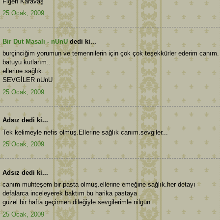
Figen Karavaş
25 Ocak, 2009
Bir Dut Masalı - nUnU
dedi ki...
burçinciğim yorumun ve temennilerin için çok çok teşekkürler ederim canım.
batuyu kutlarım..
ellerine sağlık.
SEVGİLER nUnU
25 Ocak, 2009
Adsız dedi ki...
Tek kelimeyle nefis olmuş.Ellerine sağlık canım.sevgiler...
25 Ocak, 2009
Adsız dedi ki...
canım muhteşem bir pasta olmuş.ellerine emeğine sağlık.her detayı
defalarca inceleyerek baktım bu harika pastaya
güzel bir hafta geçirmen dileğiyle sevgilerimle nilgün
25 Ocak, 2009