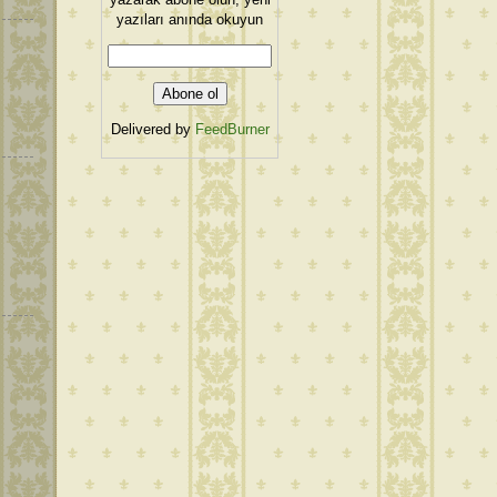
yazıları anında okuyun
Delivered by
FeedBurner