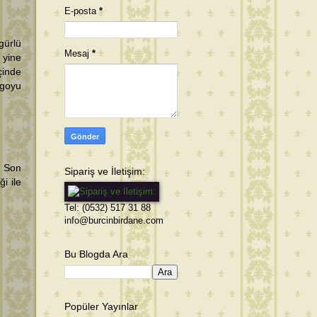
E-posta
*
gürlü
Mesaj
*
 yine
çinde
ogoyu
. Son
Sipariş ve İletişim:
i ile
Tel: (0532) 517 31 88
info@burcinbirdane.com
Bu Blogda Ara
Popüler Yayınlar