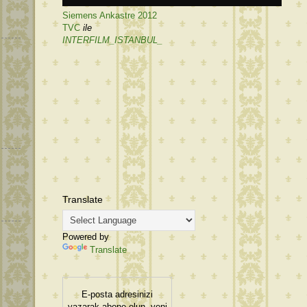
Siemens Ankastre 2012
TVC
ile
INTERFILM_ISTANBUL_
Translate
Powered by
Translate
E-posta adresinizi
yazarak abone olun, yeni