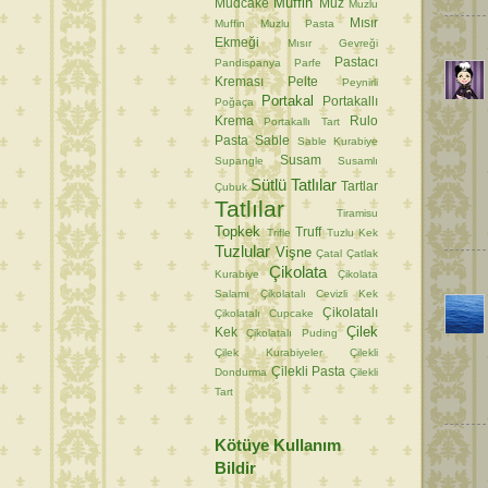
Muffin
Mudcake
Muz
Muzlu
Mısır
Muffin
Muzlu Pasta
Ekmeği
Mısır Gevreği
Pastacı
Pandispanya
Parfe
Kreması
Pelte
Peynirli
Portakal
Portakallı
Poğaça
Krema
Rulo
Portakallı Tart
Pasta
Sable
Sable Kurabiye
Susam
Supangle
Susamlı
Sütlü Tatlılar
Tartlar
Çubuk
Tatlılar
Tiramisu
Topkek
Truff
Trifle
Tuzlu Kek
Tuzlular
Vişne
Çatal
Çatlak
Çikolata
Kurabiye
Çikolata
Salamı
Çikolatalı Cevizli Kek
Çikolatalı
Çikolatalı Cupcake
Çilek
Kek
Çikolatalı Puding
Çilek Kurabiyeler
Çilekli
Çilekli Pasta
Dondurma
Çilekli
Tart
Kötüye Kullanım
Bildir