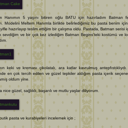
m Hanımın 5 yaşını bitiren oğlu BATU için hazırladım Batman fi
ı. Modelini Meltem Hanımla birlikte belirlediğimiz bu pasta benim için
yifle hazırlayıp teslim ettiğim bir çalışma oldu. Pastada, Batman serisi i
k sevdiğim ve bir çok kez izlediğim Batman Begins'teki kostümü ve l
dım.
ın keki ve kreması çikolatalı, ara katlar kavrulmuş antepfıstıklıydı
e en çok tercih edilen ve güzel tepkiler aldığım pasta içerik seçeneğ
amış oldum yine.
a nice güzel, sağlıklı, başarılı ve mutlu yaşlar diliyorum.
butik pasta ve kurabiyeleri incelemek için ;