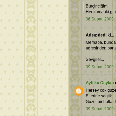
Burçinciğim,
Her zamanki gibi
06 Şubat, 2009
Adsız dedi ki...
Merhaba, bundan
adresinden bana 
Sevgiler...
09 Şubat, 2009
Aybike Ceylan
d
Hersey cok guzel
Ellerine saglik.
Guzel bir hafta d
09 Şubat, 2009