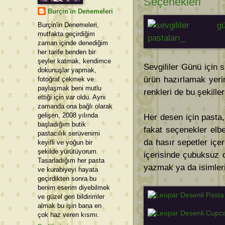
Seçenekleri
Burçin'in Denemeleri
Burçin'in Denemeleri,
mutfakta geçirdiğim
zaman içinde denediğim
her tarife benden bir
şeyler katmak, kendimce
Sevgililer Günü için 
dokunuşlar yapmak,
ürün hazırlamak yer
fotoğraf çekmek ve
paylaşmak beni mutlu
renkleri de bu şekiller
ettiği için var oldu. Aynı
zamanda ona bağlı olarak
gelişen, 2008 yılında
Her desen için pasta
başladığım butik
fakat seçenekler elb
pastacılık serüvenimi
da hasır sepetler içe
keyifli ve yoğun bir
şekilde yürütüyorum.
içerisinde çubuksuz ol
Tasarladığım her pasta
yazmak ya da isimler
ve kurabiyeyi hayata
geçirdikten sonra bu
benim eserim diyebilmek
ve güzel geri bildirimler
almak bu işin bana en
çok haz veren kısmı.