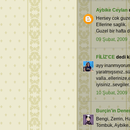
Aybike Ceylan
d
Hersey cok guzel
Ellerine saglik.
Guzel bir hafta d
09 Şubat, 2009
FİLİZ'CE
dedi ki
ayy inanmıyorum
yaratmışsınız..s
valla..ellerinize
iyisiniz..sevgiler.
10 Şubat, 2009
Burçin'in Dene
Bengi, Zerrin, H
Tombuk, Aybike, 