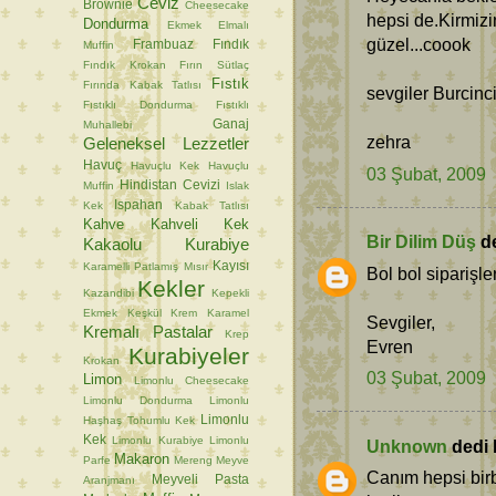
Ceviz
Brownie
Cheesecake
hepsi de.Kirmizi
Dondurma
Ekmek
Elmalı
güzel...coook
Frambuaz
Fındık
Muffin
Fındık Krokan
Fırın Sütlaç
Fıstık
Fırında Kabak Tatlısı
sevgiler Burcinc
Fıstıklı Dondurma
Fıstıklı
Ganaj
Muhallebi
zehra
Geleneksel Lezzetler
Havuç
Havuçlu Kek
Havuçlu
03 Şubat, 2009
Hindistan Cevizi
Muffin
Islak
Ispahan
Kek
Kabak Tatlısı
Kahve
Kahveli Kek
Bir Dilim Düş
de
Kakaolu Kurabiye
Kayısı
Karamelli Patlamış Mısır
Bol bol siparişle
Kekler
Kazandibi
Kepekli
Ekmek
Keşkül
Krem Karamel
Sevgiler,
Kremalı Pastalar
Krep
Evren
Kurabiyeler
Krokan
03 Şubat, 2009
Limon
Limonlu Cheesecake
Limonlu Dondurma
Limonlu
Limonlu
Haşhaş Tohumlu Kek
Kek
Limonlu Kurabiye
Limonlu
Unknown
dedi k
Makaron
Parfe
Mereng
Meyve
Canım hepsi birb
Meyveli Pasta
Aranjmanı