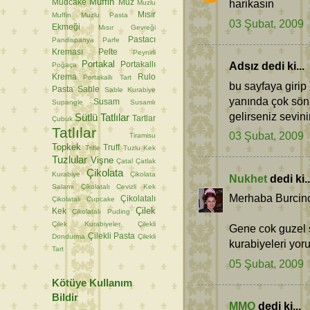
Muffin
harikasın
Mudcake
Muz
Muzlu
Mısır
Muffin
Muzlu Pasta
03 Şubat, 2009
Ekmeği
Mısır Gevreği
Pastacı
Pandispanya
Parfe
Kreması
Pelte
Peynirli
Portakal
Adsız dedi ki...
Portakallı
Poğaça
Krema
Rulo
Portakallı Tart
bu sayfaya girip
Pasta
Sable
Sable Kurabiye
yanında çok sön
Susam
Supangle
Susamlı
gelirseniz sevin
Sütlü Tatlılar
Tartlar
Çubuk
Tatlılar
03 Şubat, 2009
Tiramisu
Topkek
Truff
Trifle
Tuzlu Kek
Tuzlular
Vişne
Çatal
Çatlak
Çikolata
Kurabiye
Çikolata
Nukhet
dedi ki..
Salamı
Çikolatalı Cevizli Kek
Merhaba Burcin
Çikolatalı
Çikolatalı Cupcake
Çilek
Kek
Çikolatalı Puding
Çilek Kurabiyeler
Çilekli
Gene cok guzel s
Çilekli Pasta
Dondurma
Çilekli
kurabiyeleri yoru
Tart
05 Şubat, 2009
Kötüye Kullanım
Bildir
MMO
dedi ki...