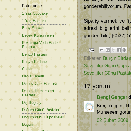
Kategoriler
gönderebiliyorum. Pas
1 Yaş Cupcake
Sipariş vermek ve fiy
1 Yaş Pastası
adresi bilgilerini bel
Baby Shower
gönderebilir, (0532) 5
Bebek Kurabiyeleri
Bekarlığa Veda Partisi
Pastası
Ben10 Pastası
Etiketler:
Burçin Birda
Burçin Birdane
Sevgililer Günü Cupca
Caillou
Sevgililer Günü Pastal
Deniz Temalı
Disney Cars Pastası
17 yorum:
Disney Prensesleri
Pastası
Bengi Gençer
d
Diş Buğdayı
Burçin'ciğim.. N
Doğum Günü Pastaları
Muhteşem görünü
Doğum günü Cupcakeleri
02 Şubat, 2009
Düğün