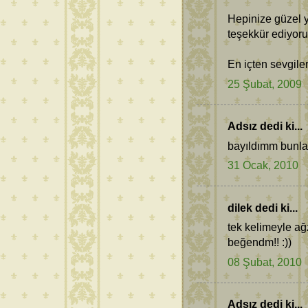
Hepinize güzel y
teşekkür ediyor
En içten sevgiler
25 Şubat, 2009
Adsız dedi ki...
bayıldımm bunlar
31 Ocak, 2010
dilek dedi ki...
tek kelimeyle ağ
beğendm!! :))
08 Şubat, 2010
Adsız dedi ki...