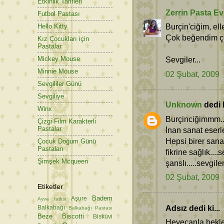
Etkinlik Tarifleri
Zerrin Pasta Ev
Futbol Pastası
Burçin'ciğim, el
Hello Kitty
Çok beğendim ço
Kız Çocukları için
Pastalar
Mickey Mouse
Sevgiler...
Minnie Mouse
02 Şubat, 2009
Sevgililer Günü
Sevgiliye
Unknown
dedi k
Winx
Burçinciğimmm...
Çizgi Film Karakterli
Pastalar
İnan sanat eserle
Hepsi birer sanat
Çocuk Doğum Günü
Pastaları
fikrine sağlık...
Şimşek Mcqueen
şanslı.....sevgil
02 Şubat, 2009
Etiketler
Badem
Aşure
Ayva tatlısı
Adsız dedi ki...
Balkabağı
Balkabağı Pastası
Beze
Biscotti
Bisküvi
Heyecanla bekle