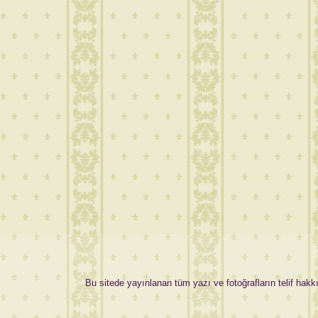
Bu sitede yayınlanan tüm yazı ve fotoğrafların telif hakkı