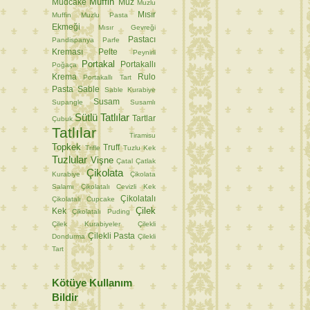
Muffin
Mudcake
Muz
Muzlu
Mısır
Muffin
Muzlu Pasta
Ekmeği
Mısır Gevreği
Pastacı
Pandispanya
Parfe
Kreması
Pelte
Peynirli
Portakal
Portakallı
Poğaça
Krema
Rulo
Portakallı Tart
Pasta
Sable
Sable Kurabiye
Susam
Supangle
Susamlı
Sütlü Tatlılar
Tartlar
Çubuk
Tatlılar
Tiramisu
Topkek
Truff
Trifle
Tuzlu Kek
Tuzlular
Vişne
Çatal
Çatlak
Çikolata
Kurabiye
Çikolata
Salamı
Çikolatalı Cevizli Kek
Çikolatalı
Çikolatalı Cupcake
Çilek
Kek
Çikolatalı Puding
Çilek Kurabiyeler
Çilekli
Çilekli Pasta
Dondurma
Çilekli
Tart
Kötüye Kullanım
Bildir