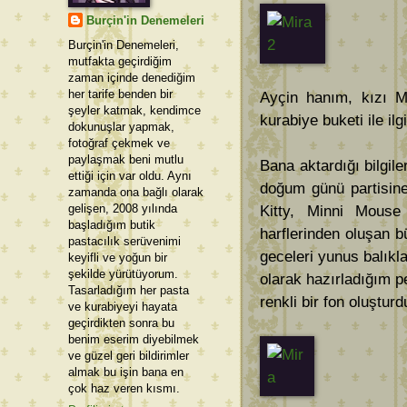
Burçin'in Denemeleri
Burçin'in Denemeleri,
mutfakta geçirdiğim
zaman içinde denediğim
her tarife benden bir
Ayçin hanım, kızı Mi
şeyler katmak, kendimce
kurabiye buketi ile ilgi
dokunuşlar yapmak,
fotoğraf çekmek ve
paylaşmak beni mutlu
Bana aktardığı bilgil
ettiği için var oldu. Aynı
doğum günü partisine
zamanda ona bağlı olarak
gelişen, 2008 yılında
Kitty, Minni Mouse
başladığım butik
harflerinden oluşan 
pastacılık serüvenimi
geceleri yunus balıkl
keyifli ve yoğun bir
şekilde yürütüyorum.
olarak hazırladığım p
Tasarladığım her pasta
renkli bir fon oluşturd
ve kurabiyeyi hayata
geçirdikten sonra bu
benim eserim diyebilmek
ve güzel geri bildirimler
almak bu işin bana en
çok haz veren kısmı.