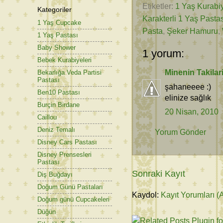
Etiketler:
1 Yaş Kurabiy
Kategoriler
Karakterli 1 Yaş Pastas
1 Yaş Cupcake
Pasta
,
Şeker Hamuru
,
1 Yaş Pastası
Baby Shower
1 yorum:
Bebek Kurabiyeleri
Minenin Takilar
Bekarlığa Veda Partisi
Pastası
şahaneeee :)
Ben10 Pastası
elinize sağlık
Burçin Birdane
20 Nisan, 2010
Caillou
Deniz Temalı
Yorum Gönder
Disney Cars Pastası
Disney Prensesleri
Pastası
Sonraki Kayıt
Diş Buğdayı
Doğum Günü Pastaları
Kaydol:
Kayıt Yorumları (
Doğum günü Cupcakeleri
Düğün