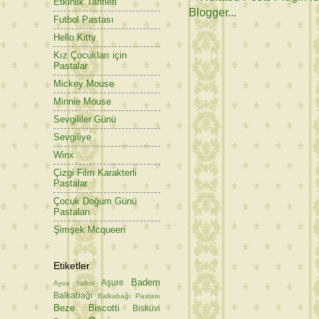
Etkinlik Tarifleri
Futbol Pastası
Hello Kitty
Kız Çocukları için
Pastalar
Mickey Mouse
Minnie Mouse
Sevgililer Günü
Sevgiliye
Winx
Çizgi Film Karakterli
Pastalar
Çocuk Doğum Günü
Pastaları
Şimşek Mcqueen
Etiketler
Badem
Aşure
Ayva tatlısı
Balkabağı
Balkabağı Pastası
Beze
Biscotti
Bisküvi