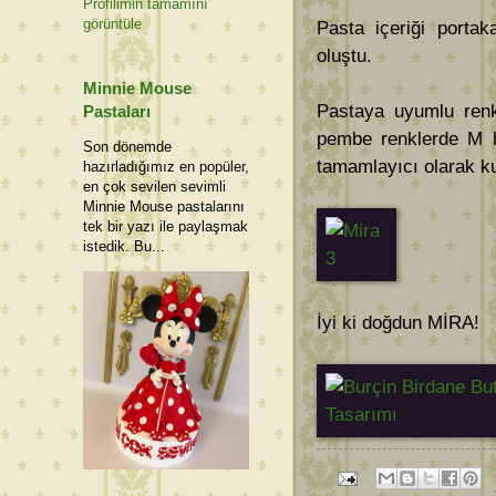
Profilimin tamamını
görüntüle
Pasta içeriği portak
oluştu.
Minnie Mouse
Pastaya uyumlu renk
Pastaları
pembe renklerde M ha
Son dönemde
tamamlayıcı olarak ku
hazırladığımız en popüler,
en çok sevilen sevimli
Minnie Mouse pastalarını
tek bir yazı ile paylaşmak
istedik. Bu...
İyi ki doğdun MİRA!