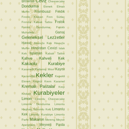
Ceviz
Brownie
Cheesecake
Dondurma
Ekmek
Elmalı
Frambuaz
Fındık
Muffin
Fındık Krokan
Fırın Sütlaç
Fıstık
Fırında Kabak Tatlısı
Fıstıklı Dondurma
Fıstıklı
Ganaj
Muhallebi
Geleneksel Lezzetler
Havuç
Havuçlu Kek
Havuçlu
Hindistan Cevizi
Muffin
Islak
Ispahan
Kek
Kabak Tatlısı
Kahve
Kahveli Kek
Kakaolu Kurabiye
Kayısı
Karamelli Patlamış Mısır
Kekler
Kazandibi
Kepekli
Ekmek
Keşkül
Krem Karamel
Kremalı Pastalar
Krep
Kurabiyeler
Krokan
Limon
Limonlu Cheesecake
Limonlu Dondurma
Limonlu
Limonlu
Haşhaş Tohumlu Kek
Kek
Limonlu Kurabiye
Limonlu
Makaron
Parfe
Mereng
Meyve
Meyveli Pasta
Aranjmanı