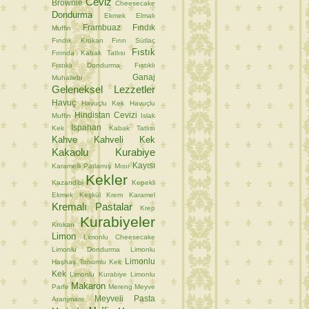
Ceviz
Brownie
Cheesecake
Dondurma
Ekmek
Elmalı
Frambuaz
Fındık
Muffin
Fındık Krokan
Fırın Sütlaç
Fıstık
Fırında Kabak Tatlısı
Fıstıklı Dondurma
Fıstıklı
Ganaj
Muhallebi
Geleneksel Lezzetler
Havuç
Havuçlu Kek
Havuçlu
Hindistan Cevizi
Muffin
Islak
Ispahan
Kek
Kabak Tatlısı
Kahve
Kahveli Kek
Kakaolu Kurabiye
Kayısı
Karamelli Patlamış Mısır
Kekler
Kazandibi
Kepekli
Ekmek
Keşkül
Krem Karamel
Kremalı Pastalar
Krep
Kurabiyeler
Krokan
Limon
Limonlu Cheesecake
Limonlu Dondurma
Limonlu
Limonlu
Haşhaş Tohumlu Kek
Kek
Limonlu Kurabiye
Limonlu
Makaron
Parfe
Mereng
Meyve
Meyveli Pasta
Aranjmanı