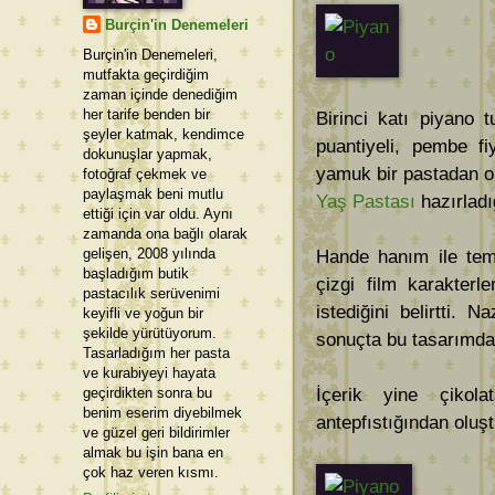
Burçin'in Denemeleri
Burçin'in Denemeleri,
mutfakta geçirdiğim
zaman içinde denediğim
her tarife benden bir
Birinci katı piyano 
şeyler katmak, kendimce
puantiyeli, pembe f
dokunuşlar yapmak,
yamuk bir pastadan o
fotoğraf çekmek ve
paylaşmak beni mutlu
Yaş Pastası
hazırladı
ettiği için var oldu. Aynı
zamanda ona bağlı olarak
gelişen, 2008 yılında
Hande hanım ile tema
başladığım butik
çizgi film karakterl
pastacılık serüvenimi
istediğini belirtti. 
keyifli ve yoğun bir
şekilde yürütüyorum.
sonuçta bu tasarımda 
Tasarladığım her pasta
ve kurabiyeyi hayata
geçirdikten sonra bu
İçerik yine çikol
benim eserim diyebilmek
antepfıstığından oluşt
ve güzel geri bildirimler
almak bu işin bana en
çok haz veren kısmı.