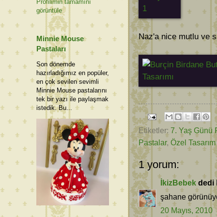
Profilimin tamamını
görüntüle
Naz'a nice mutlu ve sa
Minnie Mouse
Pastaları
Son dönemde
hazırladığımız en popüler,
en çok sevilen sevimli
Minnie Mouse pastalarını
tek bir yazı ile paylaşmak
istedik. Bu...
Etiketler:
7. Yaş Günü 
Pastalar
,
Özel Tasarım 
1 yorum:
İkizBebek
dedi k
şahane görünüyo
20 Mayıs, 2010