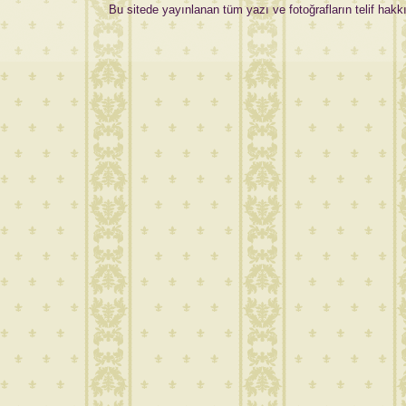
Bu sitede yayınlanan tüm yazı ve fotoğrafların telif hakkı