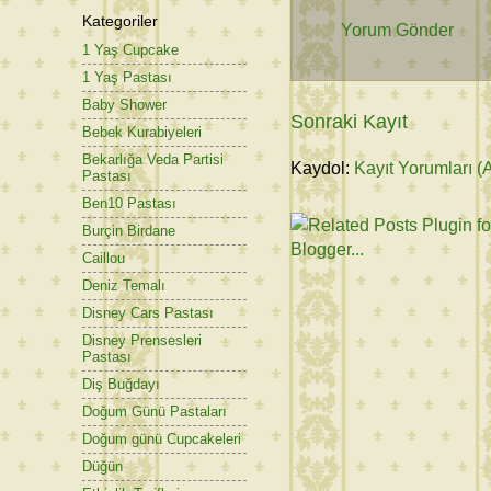
Kategoriler
Yorum Gönder
1 Yaş Cupcake
1 Yaş Pastası
Baby Shower
Sonraki Kayıt
Bebek Kurabiyeleri
Bekarlığa Veda Partisi
Kaydol:
Kayıt Yorumları (
Pastası
Ben10 Pastası
Burçin Birdane
Caillou
Deniz Temalı
Disney Cars Pastası
Disney Prensesleri
Pastası
Diş Buğdayı
Doğum Günü Pastaları
Doğum günü Cupcakeleri
Düğün