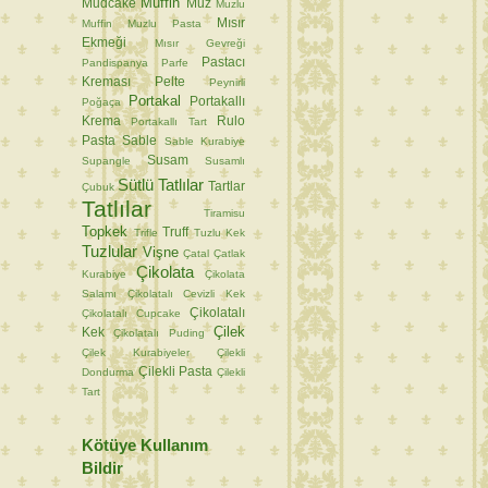
Muffin
Mudcake
Muz
Muzlu
Mısır
Muffin
Muzlu Pasta
Ekmeği
Mısır Gevreği
Pastacı
Pandispanya
Parfe
Kreması
Pelte
Peynirli
Portakal
Portakallı
Poğaça
Krema
Rulo
Portakallı Tart
Pasta
Sable
Sable Kurabiye
Susam
Supangle
Susamlı
Sütlü Tatlılar
Tartlar
Çubuk
Tatlılar
Tiramisu
Topkek
Truff
Trifle
Tuzlu Kek
Tuzlular
Vişne
Çatal
Çatlak
Çikolata
Kurabiye
Çikolata
Salamı
Çikolatalı Cevizli Kek
Çikolatalı
Çikolatalı Cupcake
Çilek
Kek
Çikolatalı Puding
Çilek Kurabiyeler
Çilekli
Çilekli Pasta
Dondurma
Çilekli
Tart
Kötüye Kullanım
Bildir