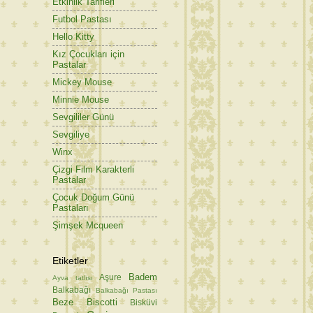
Etkinlik Tarifleri
Futbol Pastası
Hello Kitty
Kız Çocukları için
Pastalar
Mickey Mouse
Minnie Mouse
Sevgililer Günü
Sevgiliye
Winx
Çizgi Film Karakterli
Pastalar
Çocuk Doğum Günü
Pastaları
Şimşek Mcqueen
Etiketler
Badem
Aşure
Ayva tatlısı
Balkabağı
Balkabağı Pastası
Beze
Biscotti
Bisküvi