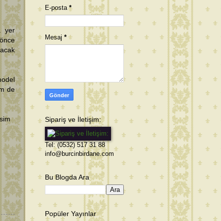
E-posta
*
a yer
Mesaj
*
 önce
nacak
model
em de
Sipariş ve İletişim:
esim
Tel: (0532) 517 31 88
info@burcinbirdane.com
Bu Blogda Ara
Popüler Yayınlar