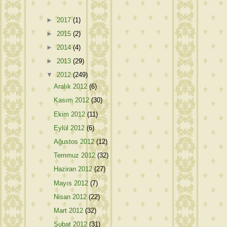
►
2017
(1)
►
2015
(2)
►
2014
(4)
►
2013
(29)
▼
2012
(249)
Aralık 2012
(6)
Kasım 2012
(30)
Ekim 2012
(11)
Eylül 2012
(6)
Ağustos 2012
(12)
Temmuz 2012
(32)
Haziran 2012
(27)
Mayıs 2012
(7)
Nisan 2012
(22)
Mart 2012
(32)
Şubat 2012
(31)