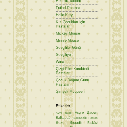
Etkinlik Tarifleri
Futbol Pastası
Hello Kitty
Kız Çocukları için
Pastalar
Mickey Mouse
Minnie Mouse
Sevgililer Günü
Sevgiliye
Winx
Çizgi Film Karakterli
Pastalar
Çocuk Doğum Günü
Pastaları
Şimşek Mcqueen
Etiketler
Badem
Aşure
Ayva tatlısı
Balkabağı
Balkabağı Pastası
Beze
Biscotti
Bisküvi