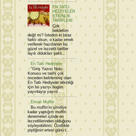
EN TATLI
HEDİYELER
ETKİNLİK
TARİFLERİ
Çok
beklettim
değil mi? İstedim ki biraz
farklı olsun, o kadar emek
verilerek hazırlanan bu
güzel ve lezzetli tarifler
layık oldukları şekil...
En Tatlı Hediyeler
"Giriş Yazısı Notu :
Konusu ve tarihi çok
önceden belirlenmiş olan
En Tatlı Hediyeler etkinliği
için bu yazıyı bugün
yayınlayıp yayınl...
Elmalı Muffin
Bu muffin’in şimdiye
kadar yaptığım muffin
denemeleri içinde en
lezzetlilerinden olduğunu
söyleyebilirim. Özellikle
piştiğinin ertesi günü t...