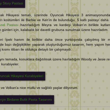
ak Hikayesi temalı, üzerinde Oyuncak Hikayesi 3 animasyonund
arı kostümleri ile Barbie ve Ken'in de bulunduğu, 5 katlı pastayı daha
zel Pastası
hazırladığım Meyra ve kardeşi Volkan'ın birlikte kutla
günleri için, kalabalık bir davetli grubuna sunulmak üzere hazırladım.
eri İpek hanım ile birlikte daha önce yurtdışında çalışılmış bir 
nde bazı değişiklikler yaparak oluşturduğumuz tasarım, hem yapım h
 kısmı itibarı ile oldukça detaylı bir çalışmaydı.
ynı temada, konuklara dağıtılmak üzere haırladığım Woody ve Jesie r
ı kurabiyeler.
ve Volkan'a nice mutlu ve sağlıklı yaşlar diliyorum.