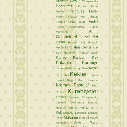
Ceviz
Brownie
Cheesecake
Dondurma
Ekmek
Elmalı
Frambuaz
Fındık
Muffin
Fındık Krokan
Fırın Sütlaç
Fıstık
Fırında Kabak Tatlısı
Fıstıklı Dondurma
Fıstıklı
Ganaj
Muhallebi
Geleneksel Lezzetler
Havuç
Havuçlu Kek
Havuçlu
Hindistan Cevizi
Muffin
Islak
Ispahan
Kek
Kabak Tatlısı
Kahve
Kahveli Kek
Kakaolu Kurabiye
Kayısı
Karamelli Patlamış Mısır
Kekler
Kazandibi
Kepekli
Ekmek
Keşkül
Krem Karamel
Kremalı Pastalar
Krep
Kurabiyeler
Krokan
Limon
Limonlu Cheesecake
Limonlu Dondurma
Limonlu
Limonlu
Haşhaş Tohumlu Kek
Kek
Limonlu Kurabiye
Limonlu
Makaron
Parfe
Mereng
Meyve
Meyveli Pasta
Aranjmanı