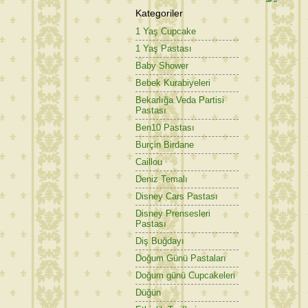
Kategoriler
1 Yaş Cupcake
1 Yaş Pastası
Baby Shower
Bebek Kurabiyeleri
Bekarlığa Veda Partisi
Pastası
Ben10 Pastası
Burçin Birdane
Caillou
Deniz Temalı
Disney Cars Pastası
Disney Prensesleri
Pastası
Diş Buğdayı
Doğum Günü Pastaları
Doğum günü Cupcakeleri
Düğün