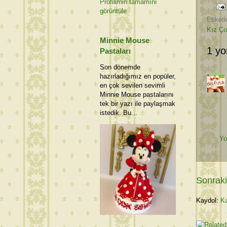
Profilimin tamamını
görüntüle
Etiketl
Kız Çoc
Minnie Mouse
1 yo
Pastaları
Son dönemde
hazırladığımız en popüler,
en çok sevilen sevimli
Minnie Mouse pastalarını
tek bir yazı ile paylaşmak
istedik. Bu...
Yo
Sonraki
Kaydol:
Ka