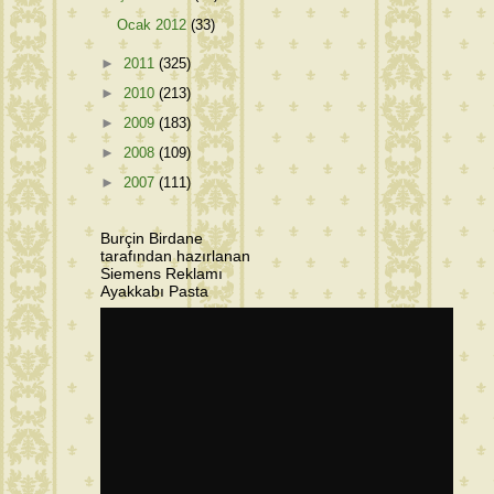
Ocak 2012
(33)
►
2011
(325)
►
2010
(213)
►
2009
(183)
►
2008
(109)
►
2007
(111)
Burçin Birdane
tarafından hazırlanan
Siemens Reklamı
Ayakkabı Pasta