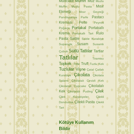
Muffin
Mudcake
Muz
Muzlu
Mısır
Muffin
Muzlu Pasta
Ekmeği
Mısır Gevreği
Pastacı
Pandispanya
Parfe
Kreması
Pelte
Peynirli
Portakal
Portakallı
Poğaça
Krema
Rulo
Portakallı Tart
Pasta
Sable
Sable Kurabiye
Susam
Supangle
Susamlı
Sütlü Tatlılar
Tartlar
Çubuk
Tatlılar
Tiramisu
Topkek
Truff
Trifle
Tuzlu Kek
Tuzlular
Vişne
Çatal
Çatlak
Çikolata
Kurabiye
Çikolata
Salamı
Çikolatalı Cevizli Kek
Çikolatalı
Çikolatalı Cupcake
Çilek
Kek
Çikolatalı Puding
Çilek Kurabiyeler
Çilekli
Çilekli Pasta
Dondurma
Çilekli
Tart
Kötüye Kullanım
Bildir