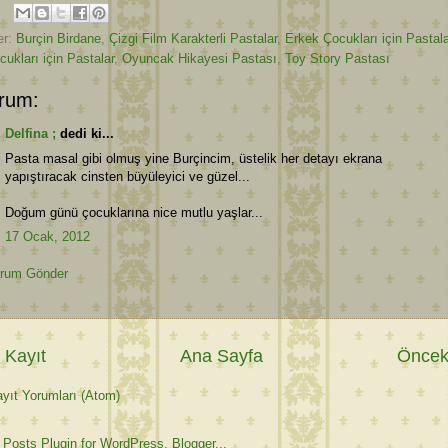
er:
Burçin Birdane
,
Çizgi Film Karakterli Pastalar
,
Erkek Çocukları için Pastala
ukları için Pastalar
,
Oyuncak Hikayesi Pastası
,
Toy Story Pastası
rum:
Delfina ;
dedi ki...
Pasta masal gibi olmuş yine Burçincim, üstelik her detayı ekrana
yapıştıracak cinsten büyüleyici ve güzel...
Doğum günü çocuklarına nice mutlu yaşlar...
17 Ocak, 2012
rum Gönder
 Kayıt
Ana Sayfa
Önceki
yıt Yorumları (Atom)