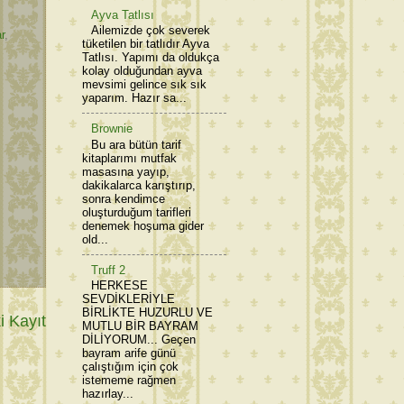
Ayva Tatlısı
Ailemizde çok severek
r
,
tüketilen bir tatlıdır Ayva
Tatlısı. Yapımı da oldukça
kolay olduğundan ayva
mevsimi gelince sık sık
yaparım. Hazır sa...
Brownie
Bu ara bütün tarif
kitaplarımı mutfak
masasına yayıp,
dakikalarca karıştırıp,
sonra kendimce
oluşturduğum tarifleri
denemek hoşuma gider
old...
Truff 2
HERKESE
SEVDİKLERİYLE
BİRLİKTE HUZURLU VE
 Kayıt
MUTLU BİR BAYRAM
DİLİYORUM... Geçen
bayram arife günü
çalıştığım için çok
istememe rağmen
hazırlay...