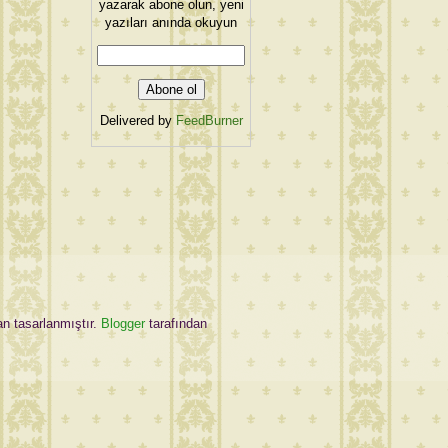
yazarak abone olun, yeni
yazıları anında okuyun
Delivered by
FeedBurner
an tasarlanmıştır.
Blogger
tarafından