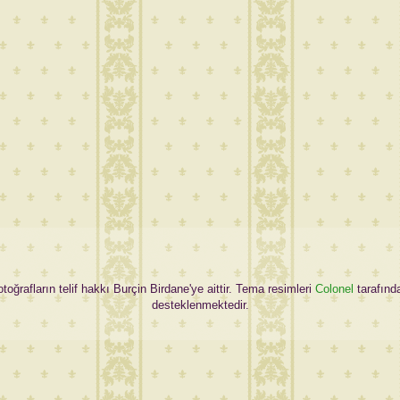
oğrafların telif hakkı Burçin Birdane'ye aittir. Tema resimleri
Colonel
tarafınd
desteklenmektedir.