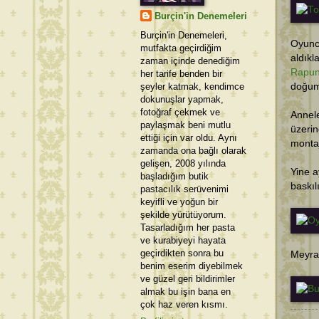
Burçin'in Denemeleri
Burçin'in Denemeleri,
Oyunc
mutfakta geçirdiğim
aldıkl
zaman içinde denediğim
Rapun
her tarife benden bir
şeyler katmak, kendimce
doğum 
dokunuşlar yapmak,
fotoğraf çekmek ve
Annel
paylaşmak beni mutlu
üzeri
ettiği için var oldu. Aynı
montaj
zamanda ona bağlı olarak
gelişen, 2008 yılında
Yine a
başladığım butik
baskıl
pastacılık serüvenimi
keyifli ve yoğun bir
şekilde yürütüyorum.
Tasarladığım her pasta
ve kurabiyeyi hayata
geçirdikten sonra bu
Meyra 
benim eserim diyebilmek
ve güzel geri bildirimler
almak bu işin bana en
çok haz veren kısmı.