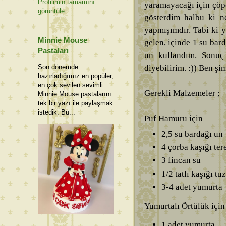
Profilimin tamamını
yaramayacağı için çöpe
görüntüle
gösterdim halbu ki n
yapmışımdır. Tabi ki 
Minnie Mouse
gelen, içinde 1 su bard
Pastaları
un kullandım. Sonuç 
diyebilirim. :)) Ben ş
Son dönemde
hazırladığımız en popüler,
en çok sevilen sevimli
Gerekli Malzemeler ;
Minnie Mouse pastalarını
tek bir yazı ile paylaşmak
istedik. Bu...
Puf Hamuru için
2,5 su bardağı un
4 çorba kaşığı ter
3 fincan su
1/2 tatlı kaşığı tuz
3-4 adet yumurta
Yumurtalı Örtülük için
1 adet yumurta