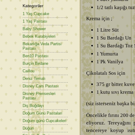
Kategoriler
1/2 tatlı kaşığı tuz
1 Yaş Cupcake
Krema için ;
1 Yaş Pastası
Baby Shower
1 Litre Süt
Bebek Kurabiyeleri
1 Su Bardağı Un
Bekarlığa Veda Partisi
1 Su Bardağı Toz 
Pastası
1 Yumurta
Ben10 Pastası
1 Pk Vanilya
Burçin Birdane
Caillou
Çikolatalı Sos için
Deniz Temalı
375 gr bitter kuve
Disney Cars Pastası
1 kutu sıvı krema
Disney Prensesleri
Pastası
(siz isterseniz başka bi
Diş Buğdayı
Doğum Günü Pastaları
Öncelikle fırını 200 d
Doğum günü Cupcakeleri
eliyoruz. Tereyağını 
Düğün
tencereye koyup ısı