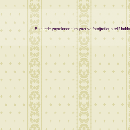
Bu sitede yayınlanan tüm yazı ve fotoğrafların telif hakkı