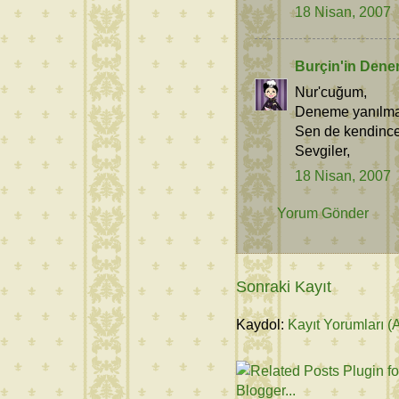
18 Nisan, 2007
Burçin'in Dene
Nur'cuğum,
Deneme yanılma 
Sen de kendince 
Sevgiler,
18 Nisan, 2007
Yorum Gönder
Sonraki Kayıt
Kaydol:
Kayıt Yorumları (