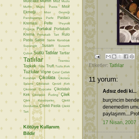
Muffin
Mudcake
Muz
Muzlu
Mısır
Muffin
Muzlu Pasta
Ekmeği
Mısır Gevreği
Pastacı
Pandispanya
Parfe
Kreması
Pelte
Peynirli
Portakal
Portakallı
Poğaça
Krema
Rulo
Portakallı Tart
Pasta
Sable
Sable Kurabiye
Susam
Supangle
Susamlı
Sütlü Tatlılar
Tartlar
Çubuk
Tatlılar
Tiramisu
Etiketler:
Tatlılar
Topkek
Truff
Trifle
Tuzlu Kek
Tuzlular
Vişne
Çatal
Çatlak
Çikolata
11 yorum:
Kurabiye
Çikolata
Salamı
Çikolatalı Cevizli Kek
Çikolatalı
Çikolatalı Cupcake
Adsız dedi ki...
Çilek
Kek
Çikolatalı Puding
burçincim bendede
Çilek Kurabiyeler
Çilekli
Çilekli Pasta
denemedim umurı
Dondurma
Çilekli
Tart
paylaşırım....Prof
17 Nisan, 2007
Kötüye Kullanım
Bildir