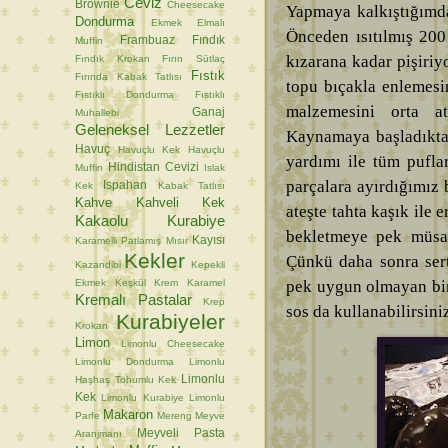
Ceviz
Brownie
Cheesecake
Yapmaya kalkıştığımda
Dondurma
Ekmek
Elmalı
Önceden ısıtılmış 200
Frambuaz
Fındık
Muffin
kızarana kadar pişiriyo
Fındık Krokan
Fırın Sütlaç
Fıstık
Fırında Kabak Tatlısı
topu bıçakla enlemesi
Fıstıklı Dondurma
Fıstıklı
malzemesini orta ate
Ganaj
Muhallebi
Geleneksel Lezzetler
Kaynamaya başladıktan
Havuç
Havuçlu Kek
Havuçlu
yardımı ile tüm pufla
Hindistan Cevizi
Muffin
Islak
parçalara ayırdığımız b
Ispahan
Kek
Kabak Tatlısı
Kahve
Kahveli Kek
ateşte tahta kaşık ile 
Kakaolu Kurabiye
bekletmeye pek müsai
Kayısı
Karamelli Patlamış Mısır
Kekler
Çünkü daha sonra sert
Kazandibi
Kepekli
pek uygun olmayan bir 
Ekmek
Keşkül
Krem Karamel
Kremalı Pastalar
Krep
sos da kullanabilirsini
Kurabiyeler
Krokan
Limon
Limonlu Cheesecake
Limonlu Dondurma
Limonlu
Limonlu
Haşhaş Tohumlu Kek
Kek
Limonlu Kurabiye
Limonlu
Makaron
Parfe
Mereng
Meyve
Meyveli Pasta
Aranjmanı