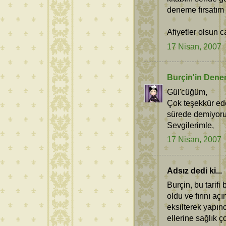
deneme fırsatım 
Afiyetler olsun 
17 Nisan, 2007
Burçin'in Dene
Gül'cüğüm,
Çok teşekkür ed
sürede demiyoru
Sevgilerimle,
17 Nisan, 2007
Adsız dedi ki...
Burçin, bu tarif
oldu ve fırını aç
eksilterek yapı
ellerine sağlık ç