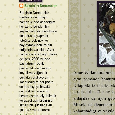
Burçin'in Denemeleri
Burçin'in Denemeleri,
mutfakta geçirdiğim
zaman içinde denediğim
her tarife benden bir
şeyler katmak, kendimce
dokunuşlar yapmak,
fotoğraf çekmek ve
paylaşmak beni mutlu
ettiği için var oldu. Aynı
zamanda ona bağlı olarak
gelişen, 2008 yılında
başladığım butik
pastacılık serüvenimi
Anne Willan kitabından
keyifli ve yoğun bir
şekilde yürütüyorum.
aynı zamanda hamurun
Tasarladığım her pasta
Kitaptaki tarif çikola
ve kurabiyeyi hayata
geçirdikten sonra bu
tercih ettim. Her ne k
benim eserim diyebilmek
anlaşılsa da aynı gö
ve güzel geri bildirimler
Mesela ilk denemem ba
almak bu işin bana en
çok haz veren kısmı.
kabarmadığı ve yayıldı