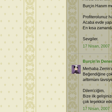
Burçin Hanım m
Profiterolunuz 
Acaba evde yapab
En kısa zamanda
Sevgiler.
17 Nisan, 2007
Burçin'in Dene
Merhaba Zerrin'
Beğendiğine çok
arttırmanı tavsiy
Dilem'ciğim,
Bize ilk gelişini
çok teşekkür ede
17 Nisan, 2007