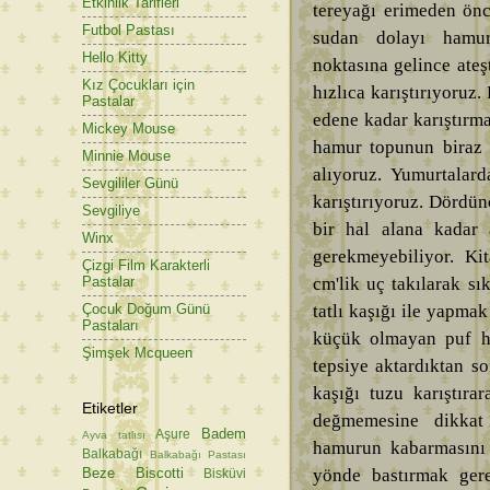
Etkinlik Tarifleri
tereyağı erimeden ön
Futbol Pastası
sudan dolayı hamur
Hello Kitty
noktasına gelince ateş
Kız Çocukları için
hızlıca karıştırıyoruz
Pastalar
edene kadar karıştırm
Mickey Mouse
hamur topunun biraz k
Minnie Mouse
alıyoruz. Yumurtalar
Sevgililer Günü
karıştırıyoruz. Dördü
Sevgiliye
bir hal alana kadar 
Winx
gerekmeyebiliyor. Ki
Çizgi Film Karakterli
cm'lik uç takılarak sı
Pastalar
tatlı kaşığı ile yapma
Çocuk Doğum Günü
Pastaları
küçük olmayan puf h
Şimşek Mcqueen
tepsiye aktardıktan so
kaşığı tuzu karıştıra
Etiketler
değmemesine dikkat
Badem
Aşure
Ayva tatlısı
hamurun kabarmasını ö
Balkabağı
Balkabağı Pastası
yönde bastırmak gere
Beze
Biscotti
Bisküvi