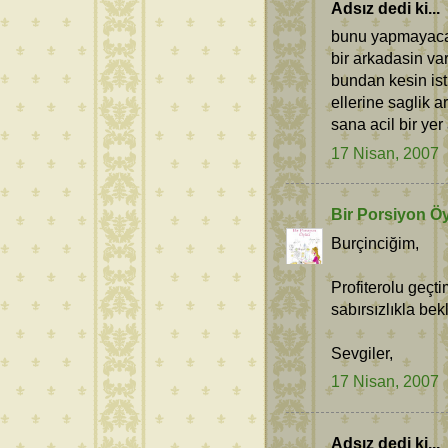
Adsız dedi ki...
bunu yapmayacakt
bir arkadasin v
bundan kesin ist
ellerine saglik 
sana acil bir ye
17 Nisan, 2007
Bir Porsiyon Ö
Burçinciğim,
Profiterolu geçt
sabırsızlıkla be
Sevgiler,
17 Nisan, 2007
Adsız dedi ki...