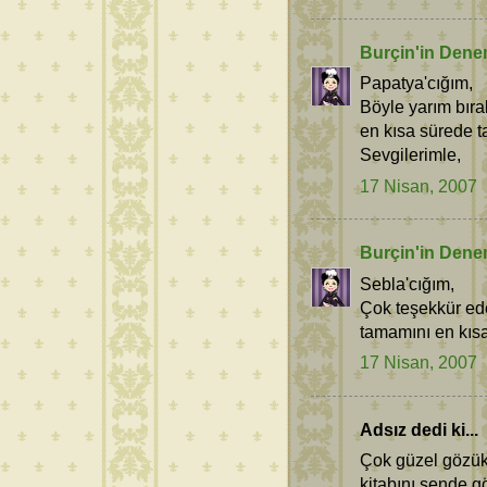
Burçin'in Dene
Papatya'cığım,
Böyle yarım bır
en kısa sürede t
Sevgilerimle,
17 Nisan, 2007
Burçin'in Dene
Sebla'cığım,
Çok teşekkür ede
tamamını en kıs
17 Nisan, 2007
Adsız dedi ki...
Çok güzel gözük
kitabını sende g