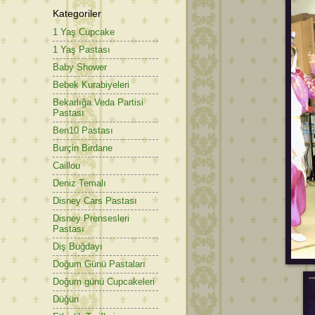
Kategoriler
1 Yaş Cupcake
1 Yaş Pastası
Baby Shower
Bebek Kurabiyeleri
Bekarlığa Veda Partisi
Pastası
Ben10 Pastası
Burçin Birdane
Caillou
Deniz Temalı
Disney Cars Pastası
Disney Prensesleri
Pastası
Diş Buğdayı
Doğum Günü Pastaları
Doğum günü Cupcakeleri
Düğün