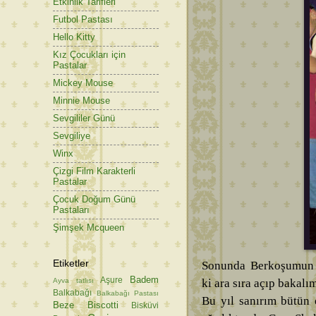
Etkinlik Tarifleri
Futbol Pastası
Hello Kitty
Kız Çocukları için
Pastalar
Mickey Mouse
Minnie Mouse
Sevgililer Günü
Sevgiliye
Winx
Çizgi Film Karakterli
Pastalar
Çocuk Doğum Günü
Pastaları
Şimşek Mcqueen
Etiketler
Sonunda Berkoşumun g
Badem
Aşure
Ayva tatlısı
ki ara sıra açıp bakalı
Balkabağı
Balkabağı Pastası
Bu yıl sanırım bütün 
Beze
Biscotti
Bisküvi