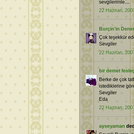
sevgilerimle....
22 Haziran, 200
Burçin'in Dene
Çok teşekkür ede
Sevgiler
22 Haziran, 200
bir demet fesle
Berke de çok tat
istediklerine göre
Sevgiler
Eda
22 Haziran, 200
ayseyaman
dedi