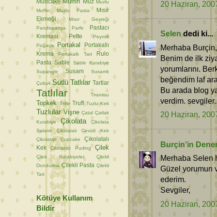
Muffin
Mudcake
Muz
Muzlu
20 Haziran, 200
Mısır
Muffin
Muzlu Pasta
Ekmeği
Mısır Gevreği
Pastacı
Pandispanya
Parfe
Selen
dedi ki...
Kreması
Pelte
Peynirli
Portakal
Portakallı
Poğaça
Merhaba Burçin,
Krema
Rulo
Portakallı Tart
Benim de ilk ziy
Pasta
Sable
Sable Kurabiye
yorumlarını. Ber
Susam
Supangle
Susamlı
beğendim laf ara
Sütlü Tatlılar
Tartlar
Çubuk
Bu arada blog y
Tatlılar
Tiramisu
verdim. sevgiler..
Topkek
Truff
Trifle
Tuzlu Kek
Tuzlular
Vişne
Çatal
Çatlak
20 Haziran, 200
Çikolata
Kurabiye
Çikolata
Salamı
Çikolatalı Cevizli Kek
Çikolatalı
Çikolatalı Cupcake
Burçin'in Dene
Çilek
Kek
Çikolatalı Puding
Merhaba Selen h
Çilek Kurabiyeler
Çilekli
Çilekli Pasta
Dondurma
Çilekli
Güzel yorumun ve
Tart
ederim.
Sevgiler,
Kötüye Kullanım
20 Haziran, 200
Bildir