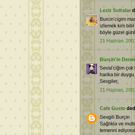
Leziz Sofralar
de
Burcin'cigim mas
izlemek kim bili
böyle güzel günle
21 Haziran, 200
Burçin'in Dene
Seval'ciğim çok
harika bir duygu
Sevgiler,
21 Haziran, 200
Cafe Gusto
dedi
Sevgili Burçin
Sağlıkla ve mutl
temenni ediyoru