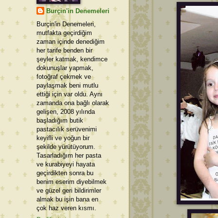
Burçin'in Denemeleri
Burçin'in Denemeleri,
mutfakta geçirdiğim
zaman içinde denediğim
her tarife benden bir
şeyler katmak, kendimce
dokunuşlar yapmak,
fotoğraf çekmek ve
paylaşmak beni mutlu
ettiği için var oldu. Aynı
zamanda ona bağlı olarak
gelişen, 2008 yılında
başladığım butik
pastacılık serüvenimi
keyifli ve yoğun bir
şekilde yürütüyorum.
Tasarladığım her pasta
ve kurabiyeyi hayata
geçirdikten sonra bu
benim eserim diyebilmek
ve güzel geri bildirimler
almak bu işin bana en
çok haz veren kısmı.