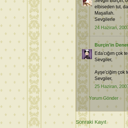
Sevgili Burçin, 
elbiseden tut, d
Maşallah.
Sevgilerle
24 Haziran, 200
Burçin'in Dene
Eda'cığım çok te
Sevgiler,
Ayşe'ciğim çok t
Sevgiler,
25 Haziran, 200
Yorum Gönder
Sonraki Kayıt