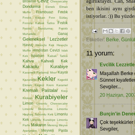
Ceviz
ağırlıktaydı. Can, Sha
Brownie
Cheesecake
Dondurma
Ekmek
Elmalı
ben ikisini aynı giy
Frambuaz
Fındık
Muffin
istiyorlar. :)) Bu yüzd
Fındık Krokan
Fırın Sütlaç
Fıstık
Fırında Kabak Tatlısı
Fıstıklı Dondurma
Fıstıklı
Ganaj
Muhallebi
Geleneksel Lezzetler
Etiketler:
Berke
,
Günlü
Havuç
Havuçlu Kek
Havuçlu
Hindistan Cevizi
Muffin
Islak
11 yorum:
Ispahan
Kek
Kabak Tatlısı
Kahve
Kahveli Kek
Evcilik Lezzetle
Kakaolu Kurabiye
Kayısı
Maşallah Berke d
Karamelli Patlamış Mısır
Kekler
Sünnet kıyafetler
Kazandibi
Kepekli
Ekmek
Keşkül
Krem Karamel
Sevgiler...
Kremalı Pastalar
Krep
20 Haziran, 200
Kurabiyeler
Krokan
Limon
Limonlu Cheesecake
Limonlu Dondurma
Limonlu
Burçin'in Dene
Limonlu
Haşhaş Tohumlu Kek
Kek
Limonlu Kurabiye
Limonlu
Çok teşekkürle
Makaron
Parfe
Mereng
Meyve
Sevgiler,
Meyveli Pasta
Aranjmanı