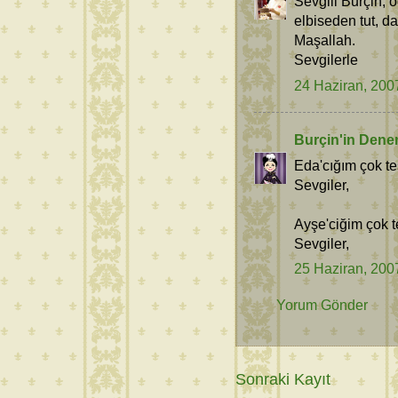
Sevgili Burçin, 
elbiseden tut, d
Maşallah.
Sevgilerle
24 Haziran, 200
Burçin'in Dene
Eda'cığım çok te
Sevgiler,
Ayşe'ciğim çok t
Sevgiler,
25 Haziran, 200
Yorum Gönder
Sonraki Kayıt