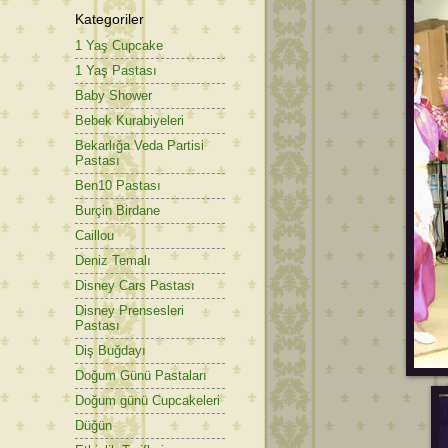
Kategoriler
1 Yaş Cupcake
1 Yaş Pastası
Baby Shower
Bebek Kurabiyeleri
Bekarlığa Veda Partisi
Pastası
Ben10 Pastası
Burçin Birdane
Caillou
Deniz Temalı
Disney Cars Pastası
Disney Prensesleri
Pastası
Diş Buğdayı
Doğum Günü Pastaları
Doğum günü Cupcakeleri
Düğün