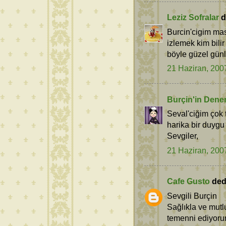
Leziz Sofralar
de
Burcin'cigim mas
izlemek kim bili
böyle güzel günle
21 Haziran, 200
Burçin'in Dene
Seval'ciğim çok
harika bir duygu
Sevgiler,
21 Haziran, 200
Cafe Gusto
dedi
Sevgili Burçin
Sağlıkla ve mutl
temenni ediyoru