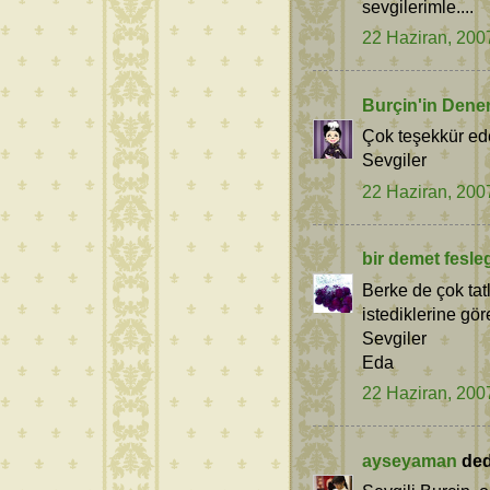
sevgilerimle....
22 Haziran, 200
Burçin'in Dene
Çok teşekkür ede
Sevgiler
22 Haziran, 200
bir demet fesle
Berke de çok tat
istediklerine göre
Sevgiler
Eda
22 Haziran, 200
ayseyaman
dedi