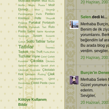
Muffin
Mudcake
Muz
Muzlu
20 Haziran, 200
Mısır
Muffin
Muzlu Pasta
Ekmeği
Mısır Gevreği
Pastacı
Pandispanya
Parfe
Selen
dedi ki...
Kreması
Pelte
Peynirli
Portakal
Portakallı
Poğaça
Merhaba Burçin,
Krema
Rulo
Portakallı Tart
Benim de ilk ziy
Pasta
Sable
Sable Kurabiye
yorumlarını. Ber
Susam
Supangle
Susamlı
beğendim laf ara
Sütlü Tatlılar
Tartlar
Çubuk
Bu arada blog y
Tatlılar
Tiramisu
verdim. sevgiler..
Topkek
Truff
Trifle
Tuzlu Kek
Tuzlular
Vişne
Çatal
Çatlak
20 Haziran, 200
Çikolata
Kurabiye
Çikolata
Salamı
Çikolatalı Cevizli Kek
Çikolatalı
Çikolatalı Cupcake
Burçin'in Dene
Çilek
Kek
Çikolatalı Puding
Merhaba Selen h
Çilek Kurabiyeler
Çilekli
Çilekli Pasta
Dondurma
Çilekli
Güzel yorumun ve
Tart
ederim.
Sevgiler,
Kötüye Kullanım
20 Haziran, 200
Bildir