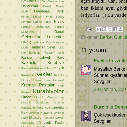
Ceviz
ağırlıktaydı. Can, Sha
Brownie
Cheesecake
Dondurma
Ekmek
Elmalı
ben ikisini aynı giy
Frambuaz
Fındık
Muffin
istiyorlar. :)) Bu yüzd
Fındık Krokan
Fırın Sütlaç
Fıstık
Fırında Kabak Tatlısı
Fıstıklı Dondurma
Fıstıklı
Ganaj
Muhallebi
Geleneksel Lezzetler
Etiketler:
Berke
,
Günlü
Havuç
Havuçlu Kek
Havuçlu
Hindistan Cevizi
Muffin
Islak
11 yorum:
Ispahan
Kek
Kabak Tatlısı
Kahve
Kahveli Kek
Evcilik Lezzetle
Kakaolu Kurabiye
Kayısı
Maşallah Berke d
Karamelli Patlamış Mısır
Kekler
Sünnet kıyafetler
Kazandibi
Kepekli
Ekmek
Keşkül
Krem Karamel
Sevgiler...
Kremalı Pastalar
Krep
20 Haziran, 200
Kurabiyeler
Krokan
Limon
Limonlu Cheesecake
Limonlu Dondurma
Limonlu
Burçin'in Dene
Limonlu
Haşhaş Tohumlu Kek
Kek
Limonlu Kurabiye
Limonlu
Çok teşekkürle
Makaron
Parfe
Mereng
Meyve
Sevgiler,
Meyveli Pasta
Aranjmanı