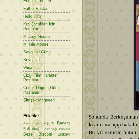
Etkinlik Tarifleri
Futbol Pastası
Hello Kitty
Kız Çocukları için
Pastalar
Mickey Mouse
Minnie Mouse
Sevgililer Günü
Sevgiliye
Winx
Çizgi Film Karakterli
Pastalar
Çocuk Doğum Günü
Pastaları
Şimşek Mcqueen
Etiketler
Sonunda Berkoşumun g
Badem
Aşure
Ayva tatlısı
ki ara sıra açıp bakalı
Balkabağı
Balkabağı Pastası
Bu yıl sanırım bütün 
Beze
Biscotti
Bisküvi