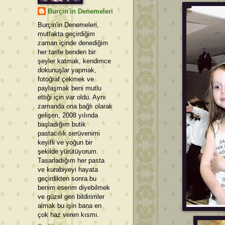
Burçin'in Denemeleri
Burçin'in Denemeleri,
mutfakta geçirdiğim
zaman içinde denediğim
her tarife benden bir
şeyler katmak, kendimce
dokunuşlar yapmak,
fotoğraf çekmek ve
paylaşmak beni mutlu
ettiği için var oldu. Aynı
zamanda ona bağlı olarak
gelişen, 2008 yılında
başladığım butik
pastacılık serüvenimi
keyifli ve yoğun bir
şekilde yürütüyorum.
Tasarladığım her pasta
ve kurabiyeyi hayata
geçirdikten sonra bu
benim eserim diyebilmek
ve güzel geri bildirimler
almak bu işin bana en
çok haz veren kısmı.