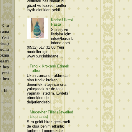
verilerek hazırlanan bu
güzel ve lezzetli tarifler
layık oldukları şekil...
Karlar Ülkesi
Pasta
. Kısa
Sipariş ve
dı ama
iletişim için:
. Yeni
info@burcinb
irdane.com
lsun)
(0532) 517 31 88 Yeni
terdim
modeller için
lokma
www.burcinbirdane....
pazarı
Fındık Krokanlı Etimek
um hep
Tatlısı
a yeni
Uzun zamandır aklımda
im ben
olan fındık krokanı
denemek isteyince ona
yakışacak bir de tatlı
in bir
yapmak istedim. Evdeki
etimekleri de
değerlendirebil...
Mücevher Filler (Jewelled
Elephants)
Sıra geldi biraz gecikmeli
de olsa benim etkinlik
tarifime. Logomuzdaki