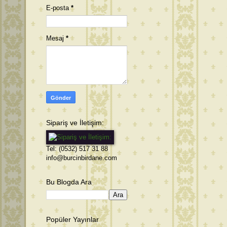
E-posta
*
Mesaj
*
Sipariş ve İletişim:
Tel: (0532) 517 31 88
info@burcinbirdane.com
Bu Blogda Ara
Popüler Yayınlar