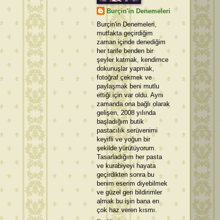
Burçin'in Denemeleri
Burçin'in Denemeleri,
mutfakta geçirdiğim
zaman içinde denediğim
her tarife benden bir
şeyler katmak, kendimce
dokunuşlar yapmak,
fotoğraf çekmek ve
paylaşmak beni mutlu
ettiği için var oldu. Aynı
zamanda ona bağlı olarak
gelişen, 2008 yılında
başladığım butik
pastacılık serüvenimi
keyifli ve yoğun bir
şekilde yürütüyorum.
Tasarladığım her pasta
ve kurabiyeyi hayata
geçirdikten sonra bu
benim eserim diyebilmek
ve güzel geri bildirimler
almak bu işin bana en
çok haz veren kısmı.