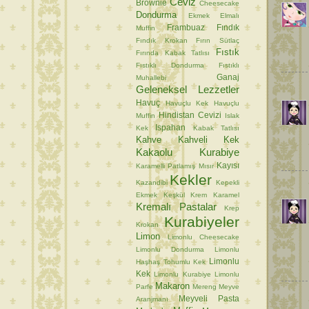
Ceviz
Brownie
Cheesecake
Dondurma
Ekmek
Elmalı
Frambuaz
Fındık
Muffin
Fındık Krokan
Fırın Sütlaç
Fıstık
Fırında Kabak Tatlısı
Fıstıklı Dondurma
Fıstıklı
Ganaj
Muhallebi
Geleneksel Lezzetler
Havuç
Havuçlu Kek
Havuçlu
Hindistan Cevizi
Muffin
Islak
Ispahan
Kek
Kabak Tatlısı
Kahve
Kahveli Kek
Kakaolu Kurabiye
Kayısı
Karamelli Patlamış Mısır
Kekler
Kazandibi
Kepekli
Ekmek
Keşkül
Krem Karamel
Kremalı Pastalar
Krep
Kurabiyeler
Krokan
Limon
Limonlu Cheesecake
Limonlu Dondurma
Limonlu
Limonlu
Haşhaş Tohumlu Kek
Kek
Limonlu Kurabiye
Limonlu
Makaron
Parfe
Mereng
Meyve
Meyveli Pasta
Aranjmanı