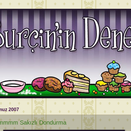
muz 2007
mmm Sakızlı Dondurma