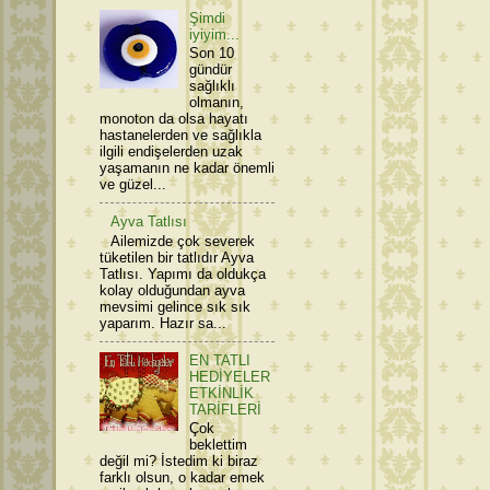
Şimdi
iyiyim...
Son 10
gündür
sağlıklı
olmanın,
monoton da olsa hayatı
hastanelerden ve sağlıkla
ilgili endişelerden uzak
yaşamanın ne kadar önemli
ve güzel...
Ayva Tatlısı
Ailemizde çok severek
tüketilen bir tatlıdır Ayva
Tatlısı. Yapımı da oldukça
kolay olduğundan ayva
mevsimi gelince sık sık
yaparım. Hazır sa...
EN TATLI
HEDİYELER
ETKİNLİK
TARİFLERİ
Çok
beklettim
değil mi? İstedim ki biraz
farklı olsun, o kadar emek