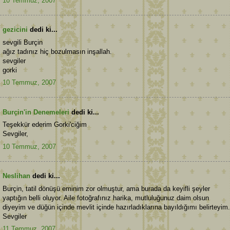
10 Temmuz, 2007
gezicini
dedi ki...
sevgili Burçin
ağız tadınız hiç bozulmasın inşallah.
sevgiler
gorki
10 Temmuz, 2007
Burçin'in Denemeleri
dedi ki...
Teşekkür ederim Gorki'ciğim
Sevgiler,
10 Temmuz, 2007
Neslihan
dedi ki...
Burçin, tatil dönüşü eminim zor olmuştur, ama burada da keyifli şeyler
yaptığın belli oluyor. Aile fotoğrafınız harika, mutluluğunuz daim olsun
diyeyim ve düğün içinde mevlit içinde hazırladıklarına bayıldığımı belirteyim.
Sevgiler
11 Temmuz, 2007