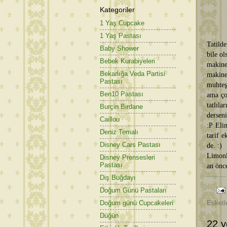
Kategoriler
1 Yaş Cupcake
1 Yaş Pastası
Tatilde
Baby Shower
bile o
Bebek Kurabiyeleri
makine
Bekarlığa Veda Partisi
makine
Pastası
muhteş
Ben10 Pastası
ama ço
tatlıl
Burçin Birdane
dersen
Caillou
:P Eli
Deniz Temalı
tarif e
Disney Cars Pastası
de. :)
Limonlu
Disney Prensesleri
Pastası
an önc
Diş Buğdayı
Doğum Günü Pastaları
Doğum günü Cupcakeleri
Etiketl
Düğün
22 y