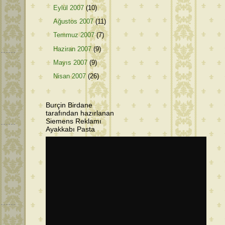
Eylül 2007
(10)
Ağustos 2007
(11)
Temmuz 2007
(7)
Haziran 2007
(9)
Mayıs 2007
(9)
Nisan 2007
(26)
Burçin Birdane
tarafından hazırlanan
Siemens Reklamı
Ayakkabı Pasta