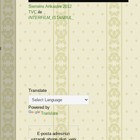
Siemens Ankastre 2012
TVC
ile
INTERFILM_ISTANBUL_
l
Translate
Powered by
Translate
E-posta adresinizi
yazarak abone olun, yeni