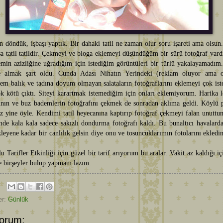
n döndük, işbaşı yaptık. Bir dahaki tatil ne zaman olur soru işareti ama olsun
lsa tatil tatildir. Çekmeyi ve bloga eklemeyi düşündüğüm bir sürü fotoğraf var
min azizliğine uğradığım için istediğim görüntüleri bir türlü yakalayamadım
 almak şart oldu. Cunda Adası Nihatın Yerindeki (reklam oluyor ama o
em balık ve tadına doyum olmayan salataların fotoğraflarını eklemeyi çok is
k kötü çıktı. Siteyi karartmak istemediğim için onları eklemiyorum. Harika 
arının ve buz bademlerin fotoğrafını çekmek de sonradan aklıma geldi. Köylü 
iz yine öyle. Kendimi tatil heyecanına kaptırıp fotoğraf çekmeyi falan unutt
mde kala kala sadece sakızlı dondurma fotoğrafı kaldı. Bu bunaltıcı havalard
kleyene kadar bir canlılık gelsin diye onu ve tosuncuklarımın fotolarını ekled
 Tarifler Etkinliği için güzel bir tarif arıyorum bu aralar. Vakit az kaldığı iç
e birşeyler bulup yapmam lazım.
er:
Günlük
orum: