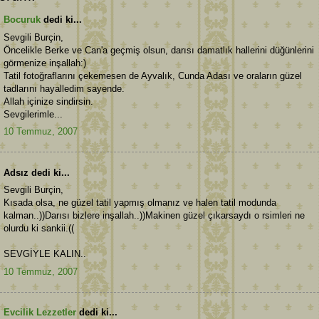
Bocuruk
dedi ki...
Sevgili Burçin,
Öncelikle Berke ve Can'a geçmiş olsun, darısı damatlık hallerini düğünlerini
görmenize inşallah:)
Tatil fotoğraflarını çekemesen de Ayvalık, Cunda Adası ve oraların güzel
tadlarını hayalledim sayende.
Allah içinize sindirsin.
Sevgilerimle...
10 Temmuz, 2007
Adsız dedi ki...
Sevgili Burçin,
Kısada olsa, ne güzel tatil yapmış olmanız ve halen tatil modunda
kalman..))Darısı bizlere inşallah..))Makinen güzel çıkarsaydı o rsimleri ne
olurdu ki sankii.((
SEVGİYLE KALIN..
10 Temmuz, 2007
Evcilik Lezzetler
dedi ki...