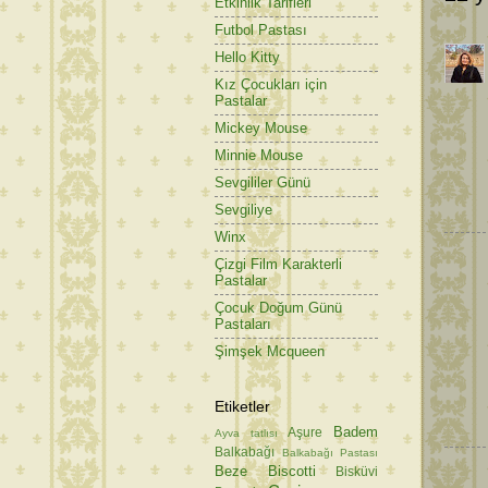
Etkinlik Tarifleri
Futbol Pastası
Hello Kitty
Kız Çocukları için
Pastalar
Mickey Mouse
Minnie Mouse
Sevgililer Günü
Sevgiliye
Winx
Çizgi Film Karakterli
Pastalar
Çocuk Doğum Günü
Pastaları
Şimşek Mcqueen
Etiketler
Badem
Aşure
Ayva tatlısı
Balkabağı
Balkabağı Pastası
Beze
Biscotti
Bisküvi