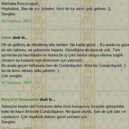
Merhaba Burcu'cuğum,
Hoşbulduk. Ben de sizi özledim. Hızlı bir tur attım gelir gelmez.:))
Sevgiler,
10 Temmuz, 2007
Selen
dedi ki...
Oh oh gidilmiş de dönülmüş bile tatilden. Ne kadar güzel... Bu arada ne güze
bir aile tablosu, ne şekersiniz hepiniz. Güzelliğine de diyecek yok. Tüm
ayrıntılarıyla hazırlandın ve harika bir iş çıktı bence ortaya ellerine sağlık.
Umarım bu kadarlık tatil dinlenmen için yetmiştir.
Bu arada geçen haftasonu ben de Cunda'daydım. Ama biz Günay'daydık :)
bu da ikinci reklam oldu şekerim :)
Çok sevgiler
10 Temmuz, 2007
Burçin'in Denemeleri
dedi ki...
Selencim keşke tatil konusunu daha önce konuşmuş olsaydık görüşürdük
belki de hazır ikimizde Cunda'dayken. Ne güzel olurdu. Sen de çok tatlı ve
candansın. Çok teşekkür ederim güzel sözlerin için.
Sevgiler,