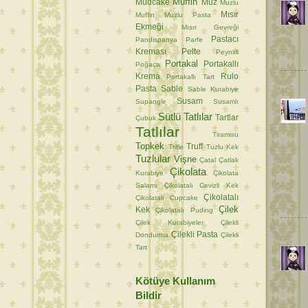
Muffin
Mudcake
Muz
Muzlu
Mısır
Muffin
Muzlu Pasta
Ekmeği
Mısır Gevreği
Pastacı
Pandispanya
Parfe
Kreması
Pelte
Peynirli
Portakal
Portakallı
Poğaça
Krema
Rulo
Portakallı Tart
Pasta
Sable
Sable Kurabiye
Susam
Supangle
Susamlı
Sütlü Tatlılar
Tartlar
Çubuk
Tatlılar
Tiramisu
Topkek
Truff
Trifle
Tuzlu Kek
Tuzlular
Vişne
Çatal
Çatlak
Çikolata
Kurabiye
Çikolata
Salamı
Çikolatalı Cevizli Kek
Çikolatalı
Çikolatalı Cupcake
Çilek
Kek
Çikolatalı Puding
Çilek Kurabiyeler
Çilekli
Çilekli Pasta
Dondurma
Çilekli
Tart
Kötüye Kullanım
Bildir