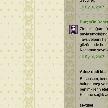
Sevgiler,
10 Eylül, 2007
Burçin'in Dene
Zinnur'cuğum - Y
paylaşımcılığın
Tavsiyelerini h
gözönünde bulu
Kocaman sevgile
10 Eylül, 2007
Adsız dedi ki...
Burcın cım, ben
bulundum:(( ve b
benımkılerın et
Ellerine sağlık 
sevgıler