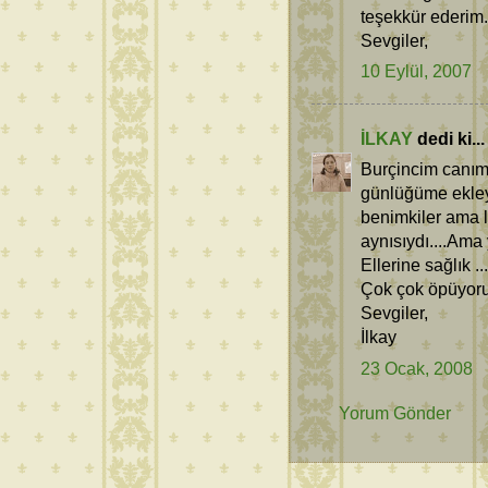
teşekkür ederim.
Sevgiler,
10 Eylül, 2007
İLKAY
dedi ki...
Burçincim canım 
günlüğüme ekleye
benimkiler ama l
aynısıydı....Ama
Ellerine sağlık ...
Çok çok öpüyoru
Sevgiler,
İlkay
23 Ocak, 2008
Yorum Gönder