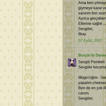
Ama ben yılmayıp
giymeye karar veri
sanırım fırın ısı
Ayrıca gerçektens
Ellerine sağlık ...
Sevgiler,
İlkay
07 Eylül, 2007
Burçin'in Dene
Sevgili Pembeli 
Sevgiler kocama
Müge'ciğim - Se
yapalım cheeseca
Ben de en çok il
canım.
Sevgiler,