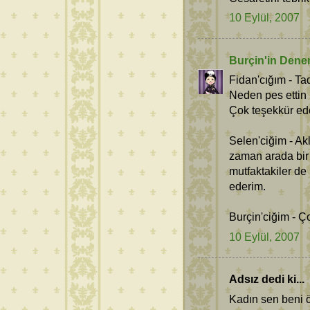
10 Eylül, 2007
Burçin'in Dene
Fidan'cığım - T
Neden pes ettin
Çok teşekkür ed
Selen'ciğim - Ak
zaman arada bir 
mutfaktakiler de
ederim.
Burçin'ciğim - Ç
10 Eylül, 2007
Adsız dedi ki...
Kadın sen beni 