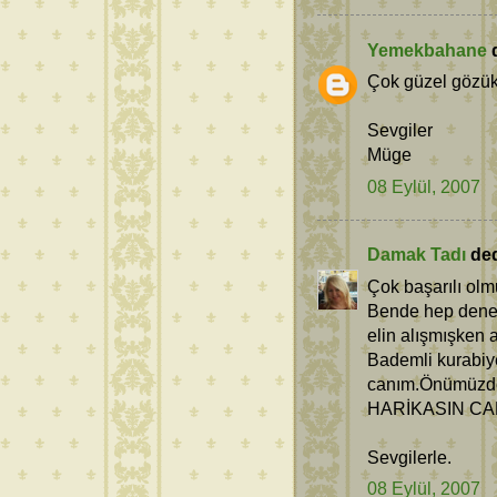
Yemekbahane
d
Çok güzel gözükü
Sevgiler
Müge
08 Eylül, 2007
Damak Tadı
dedi
Çok başarılı olm
Bende hep denem
elin alışmışken a
Bademli kurabiye
canım.Önümüzdek
HARİKASIN CAN
Sevgilerle.
08 Eylül, 2007