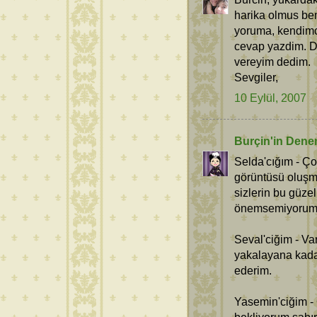
harika olmus ben
yoruma, kendimc
cevap yazdim. D
vereyim dedim.
Sevgiler,
10 Eylül, 2007
Burçin'in Dene
Selda'cığım - Ç
görüntüsü oluşm
sizlerin bu güze
önemsemiyorum a
Seval'ciğim - Va
yakalayana kada
ederim.
Yasemin'ciğim -
bekliyorum sabır