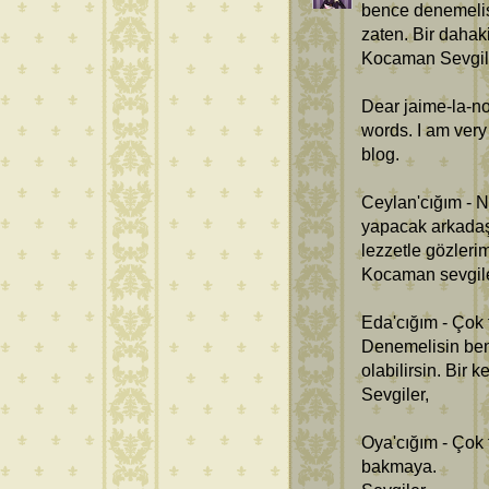
bence denemelis
zaten. Bir dahaki
Kocaman Sevgile
Dear jaime-la-no
words. I am ver
blog.
Ceylan'cığım - 
yapacak arkadaşl
lezzetle gözler
Kocaman sevgile
Eda'cığım - Çok 
Denemelisin ben
olabilirsin. Bir 
Sevgiler,
Oya'cığım - Çok
bakmaya.