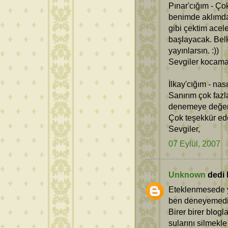
Pınar'cığım - Çok
benimde aklımd
gibi çektim acel
başlayacak. Belk
yayınlarsın. :))
Sevgiler kocama
İlkay'cığım - na
Sanırım çok faz
denemeye değer b
Çok teşekkür ed
Sevgiler,
07 Eylül, 2007
Unknown
dedi k
Eteklenmesede y
ben deneyemedi
Birer birer blog
sularını silmekle