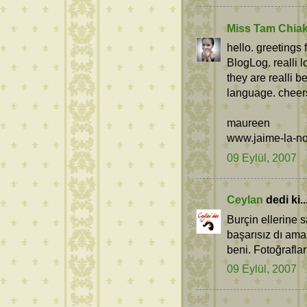
Miss Tam Chia
hello. greetings
BlogLog. realli 
they are realli b
language. cheer
maureen
www.jaime-la-no
09 Eylül, 2007
Ceylan
dedi ki..
Burçin ellerine 
başarısız dı ama
beni. Fotoğrafla
09 Eylül, 2007