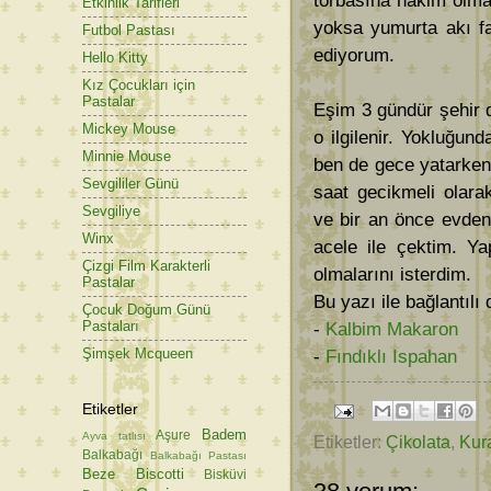
torbasına hakim olma
Etkinlik Tarifleri
yoksa yumurta akı fa
Futbol Pastası
ediyorum.
Hello Kitty
Kız Çocukları için
Pastalar
Eşim 3 gündür şehir d
Mickey Mouse
o ilgilenir. Yokluğun
Minnie Mouse
ben de gece yatarken
Sevgililer Günü
saat gecikmeli olara
Sevgiliye
ve bir an önce evden
Winx
acele ile çektim. Ya
Çizgi Film Karakterli
olmalarını isterdim.
Pastalar
Bu yazı ile bağlantılı d
Çocuk Doğum Günü
Pastaları
-
Kalbim Makaron
Şimşek Mcqueen
-
Fındıklı Ispahan
Etiketler
Badem
Aşure
Ayva tatlısı
Etiketler:
Çikolata
,
Kur
Balkabağı
Balkabağı Pastası
Beze
Biscotti
Bisküvi