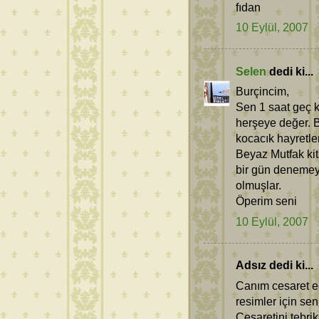
fıdan
10 Eylül, 2007
Selen
dedi ki...
Burçincim,
Sen 1 saat geç k
herşeye değer. B
kocacık hayretler
Beyaz Mutfak kit
bir gün denemey
olmuşlar.
Öperim seni
10 Eylül, 2007
Adsız dedi ki...
Canım cesaret edi
resimler için sen
Cesaretini tebri