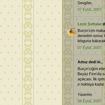
Sevgiler..
07 Eylül, 2007
Leziz Sofralar
de
Burcin'cim makar
denedim sonuc ta
bloguna bakarak 
07 Eylül, 2007
Adsız dedi ki...
Burçin'ciğim ell
Beyaz Fırın'da s
açıkcası. İlk iş
o noktaya kadar 
Yasemin
08 Eylül, 2007