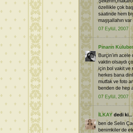
Şekerim,makaron
özellikle çok ba
saatinde hem biy
maşşallahın var 
07 Eylül, 2007
Pınarın Kulube
Burçin'im acele
vaktin olsaydı ço
için bol vakit ve
herkes bana dinle
mutfak ve foto a
benden de hep a
07 Eylül, 2007
İLKAY
dedi ki...
ben de Selin Çağ
benimkiler de et