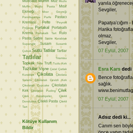
Muffin
Mudcake
Muz
Muzlu
yanıla öğreneceğ
Mısır
Muffin
Muzlu Pasta
Sevgiler,
Ekmeği
Mısır Gevreği
Pastacı
Pandispanya
Parfe
Papatya'cığım - 
Kreması
Pelte
Peynirli
Portakal
Portakallı
Poğaça
Harika fotoğrafl
Krema
Rulo
Portakallı Tart
olmaz.
Pasta
Sable
Sable Kurabiye
Sevgiler,
Susam
Supangle
Susamlı
Sütlü Tatlılar
07 Eylül, 2007
Tartlar
Çubuk
Tatlılar
Tiramisu
Topkek
Truff
Trifle
Tuzlu Kek
Tuzlular
Esra Kars
dedi k
Vişne
Çatal
Çatlak
Çikolata
Kurabiye
Çikolata
Bence fotoğrafla
Salamı
Çikolatalı Cevizli Kek
sağlık.
Çikolatalı
Çikolatalı Cupcake
www.benimutfag
Çilek
Kek
Çikolatalı Puding
Çilek Kurabiyeler
Çilekli
07 Eylül, 2007
Çilekli Pasta
Dondurma
Çilekli
Tart
Adsız dedi ki...
Kötüye Kullanım
Canım sen böyl
Bildir
önce yapıp tadalı