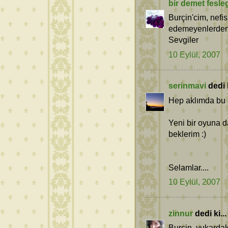
bir demet fesle
Burçin'cim, nefi
edemeyenlerdeni
Sevgiler
10 Eylül, 2007
serinmavi
dedi k
Hep aklımda bu
Yeni bir oyuna d
beklerim :)
Selamlar....
10 Eylül, 2007
zinnur
dedi ki...
Burcin, yukardak