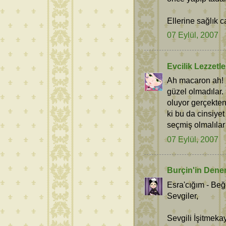
Ellerine sağlık c
07 Eylül, 2007
Evcilik Lezzetle
Ah macaron ah! 
güzel olmadılar.
oluyor gerçekten 
ki bu da cinsiyet
seçmiş olmalılar
07 Eylül, 2007
Burçin'in Dene
Esra'cığım - Be
Sevgiler,
Sevgili İşitmeka