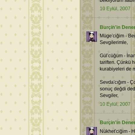
10 Eylül, 2007
Burçin'in Dene
Müge'ciğim - Be
Sevgilerimle,
Gül'cüğüm - İna
tariften. Çünkü 
kurabiyeleri de 
Sevda'cığım - Ço
sonuç değdi dedi
Sevgiler,
10 Eylül, 2007
Burçin'in Dene
Nükhet'ciğim - 