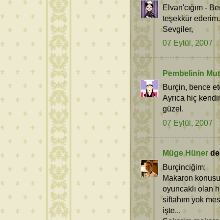
Elvan'cığım - Be
teşekkür ederim.
Sevgiler,
07 Eylül, 2007
Pembelinin Mut
Burçin, bence et
Ayrıca hiç kendi
güzel.
07 Eylül, 2007
Müge Hüner
ded
Burçinciğim;
Makaron konusun
oyuncaklı olan 
siftahım yok mes
işte...