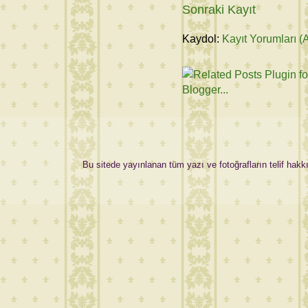
Sonraki Kayıt
Kaydol:
Kayıt Yorumları (
Bu sitede yayınlanan tüm yazı ve fotoğrafların telif hakkı