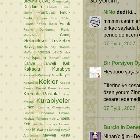
38 yorum:
Ceviz
Brownie
Cheesecake
Dondurma
Ekmek
Elmalı
NiNo
dedi ki...
Frambuaz
Fındık
Muffin
Fındık Krokan
Fırın Sütlaç
mmmm canim enf
Fıstık
Fırında Kabak Tatlısı
birkac sayfada 
Fıstıklı Dondurma
Fıstıklı
bende denicem e
Ganaj
Muhallebi
Geleneksel Lezzetler
07 Eylül, 2007
Havuç
Havuçlu Kek
Havuçlu
Hindistan Cevizi
Muffin
Islak
Ispahan
Kek
Kabak Tatlısı
Bir Porsiyon Ö
Kahve
Kahveli Kek
Kakaolu Kurabiye
Heyoooo yaşasın y
Kayısı
Karamelli Patlamış Mısır
Kekler
Kazandibi
Kepekli
Ellerine ve cesa
Ekmek
Keşkül
Krem Karamel
özeniyorum Zinn
Kremalı Pastalar
Krep
cesaret edemed
Kurabiyeler
Krokan
Limon
07 Eylül, 2007
Limonlu Cheesecake
Limonlu Dondurma
Limonlu
Limonlu
Haşhaş Tohumlu Kek
Kek
Limonlu Kurabiye
Limonlu
Burçin'in Dene
Makaron
Parfe
Mereng
Meyve
Meyveli Pasta
Nihan'cığım - B
Aranjmanı