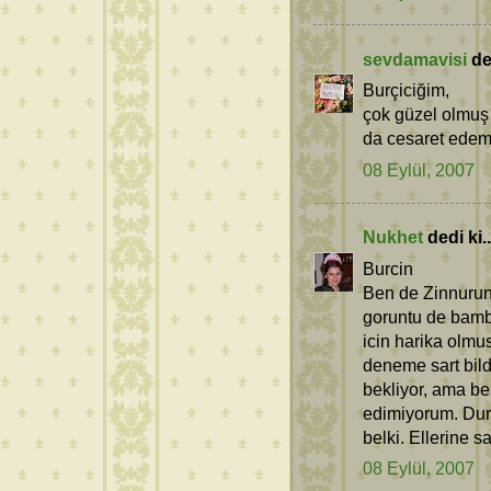
sevdamavisi
ded
Burçiciğim,
çok güzel olmuş 
da cesaret edem
08 Eylül, 2007
Nukhet
dedi ki..
Burcin
Ben de Zinnurun
goruntu de bamb
icin harika olmu
deneme sart bil
bekliyor, ama be
edimiyorum. Dur
belki. Ellerine s
08 Eylül, 2007