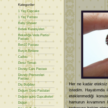
Kategoriler
1 Yaş Cupcake
1 Yaş Pastası
Baby Shower
Bebek Kurabiyeleri
Bekarlığa Veda Partisi
Pastası
Ben10 Pastası
Burçin Birdane
Caillou
Deniz Temalı
Disney Cars Pastası
Disney Prensesleri
Pastası
Her ne kadar eteksi
Diş Buğdayı
istedim. Hayatımda i
Doğum Günü Pastaları
eteklenmediği konus
Doğum günü Cupcakeleri
hamurun kıvamının b
Düğün