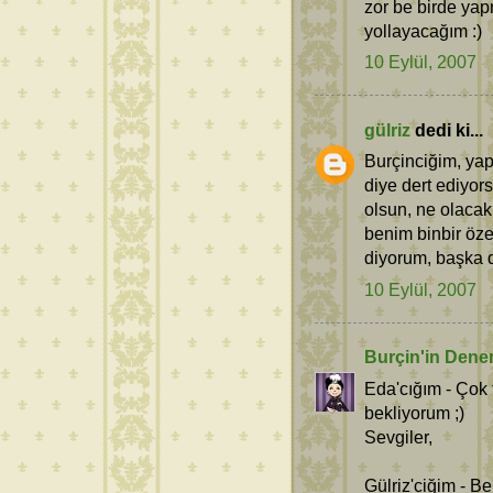
zor be birde ya
yollayacağım :)
10 Eylül, 2007
gülriz
dedi ki...
Burçinciğim, yap
diye dert ediyor
olsun, ne olacak
benim binbir öze
diyorum, başka d
10 Eylül, 2007
Burçin'in Dene
Eda'cığım - Çok
bekliyorum ;)
Sevgiler,
Gülriz'ciğim - B