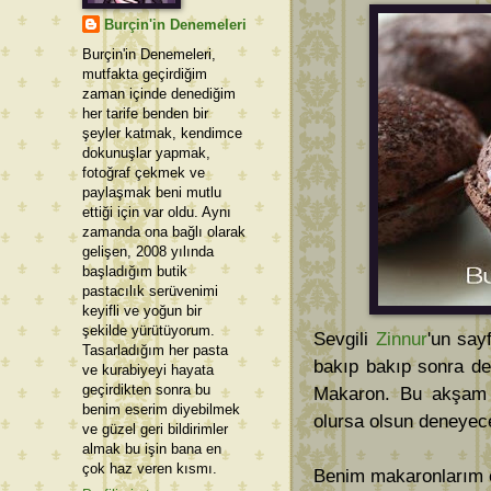
Burçin'in Denemeleri
Burçin'in Denemeleri,
mutfakta geçirdiğim
zaman içinde denediğim
her tarife benden bir
şeyler katmak, kendimce
dokunuşlar yapmak,
fotoğraf çekmek ve
paylaşmak beni mutlu
ettiği için var oldu. Aynı
zamanda ona bağlı olarak
gelişen, 2008 yılında
başladığım butik
pastacılık serüvenimi
keyifli ve yoğun bir
şekilde yürütüyorum.
Sevgili
Zinnur
'un say
Tasarladığım her pasta
bakıp bakıp sonra de
ve kurabiyeyi hayata
geçirdikten sonra bu
Makaron. Bu akşam k
benim eserim diyebilmek
olursa olsun deneyec
ve güzel geri bildirimler
almak bu işin bana en
çok haz veren kısmı.
Benim makaronlarım e