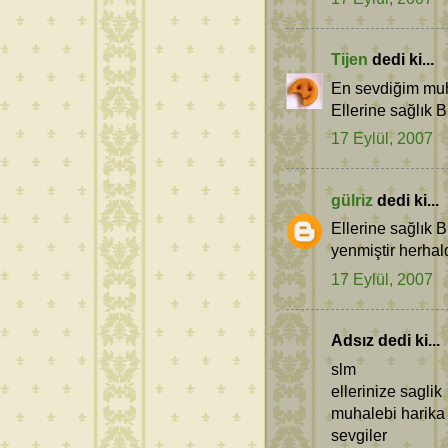
Tijen
dedi ki...
En sevdiğim muha
Ellerine sağlık 
17 Eylül, 2007
gülriz
dedi ki...
Ellerine sağlık B
yenmiştir herhal
17 Eylül, 2007
Adsız dedi ki...
slm
ellerinize saglik
muhalebi harika
sevgiler