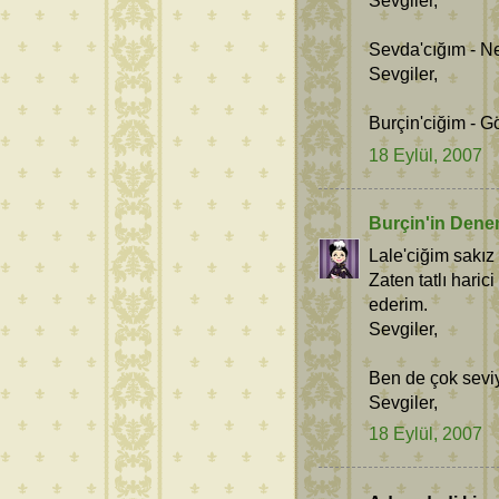
Sevgiler,
Sevda'cığım - N
Sevgiler,
Burçin'ciğim - G
18 Eylül, 2007
Burçin'in Dene
Lale'ciğim sakız 
Zaten tatlı haric
ederim.
Sevgiler,
Ben de çok sevi
Sevgiler,
18 Eylül, 2007