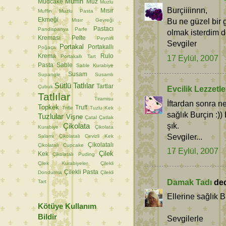
Muffin
Mudcake
Muz
Muzlu
Burçiiiinnn,
Mısır
Muffin
Muzlu Pasta
Ekmeği
Bu ne güzel bir 
Mısır Gevreği
Pastacı
Pandispanya
Parfe
olmak isterdim do
Kreması
Pelte
Peynirli
Sevgiler
Portakal
Portakallı
Poğaça
Krema
Rulo
17 Eylül, 2007
Portakallı Tart
Pasta
Sable
Sable Kurabiye
Susam
Supangle
Susamlı
Sütlü Tatlılar
Tartlar
Çubuk
Evcilik Lezzetle
Tatlılar
Tiramisu
İftardan sonra 
Topkek
Truff
Trifle
Tuzlu Kek
sağlık Burçin :
Tuzlular
Vişne
Çatal
Çatlak
şık.
Çikolata
Kurabiye
Çikolata
Sevgiler...
Salamı
Çikolatalı Cevizli Kek
Çikolatalı
Çikolatalı Cupcake
17 Eylül, 2007
Çilek
Kek
Çikolatalı Puding
Çilek Kurabiyeler
Çilekli
Çilekli Pasta
Dondurma
Çilekli
Damak Tadı
dedi
Tart
Ellerine sağlık B
Kötüye Kullanım
Bildir
Sevgilerle