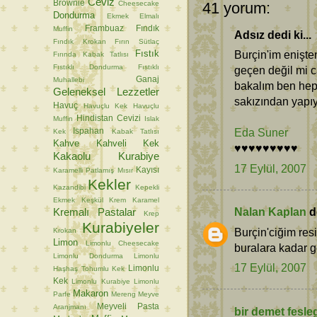
Ceviz
Brownie
Cheesecake
41 yorum:
Dondurma
Ekmek
Elmalı
Frambuaz
Fındık
Muffin
Adsız dedi ki...
Fındık Krokan
Fırın Sütlaç
Fıstık
Burçin'im enişte
Fırında Kabak Tatlısı
Fıstıklı Dondurma
Fıstıklı
geçen değil mi 
Ganaj
Muhallebi
bakalım ben hep
Geleneksel Lezzetler
sakızından yapıyo
Havuç
Havuçlu Kek
Havuçlu
Hindistan Cevizi
Muffin
Islak
Eda Suner
Ispahan
Kek
Kabak Tatlısı
Kahve
Kahveli Kek
♥♥♥♥♥♥♥♥♥
Kakaolu Kurabiye
17 Eylül, 2007
Kayısı
Karamelli Patlamış Mısır
Kekler
Kazandibi
Kepekli
Ekmek
Keşkül
Krem Karamel
Nalan Kaplan
de
Kremalı Pastalar
Krep
Kurabiyeler
Burçin'ciğim res
Krokan
Limon
Limonlu Cheesecake
buralara kadar ge
Limonlu Dondurma
Limonlu
17 Eylül, 2007
Limonlu
Haşhaş Tohumlu Kek
Kek
Limonlu Kurabiye
Limonlu
Makaron
Parfe
Mereng
Meyve
Meyveli Pasta
Aranjmanı
bir demet fesle