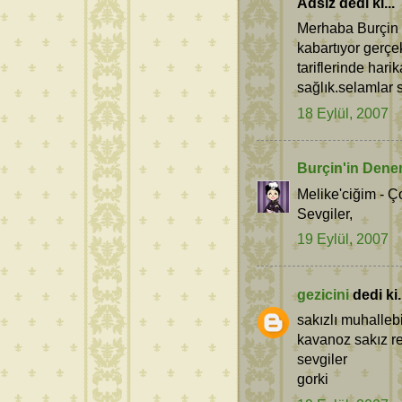
Adsız dedi ki...
Merhaba Burçin s
kabartıyor gerçe
tariflerinde hari
sağlık.selamlar s
18 Eylül, 2007
Burçin'in Dene
Melike'ciğim - Ç
Sevgiler,
19 Eylül, 2007
gezicini
dedi ki.
sakızlı muhalle
kavanoz sakız rec
sevgiler
gorki