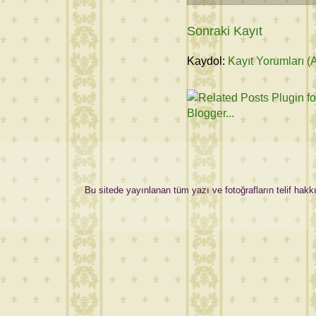
Sonraki Kayıt
Kaydol:
Kayıt Yorumları (
Bu sitede yayınlanan tüm yazı ve fotoğrafların telif hakkı