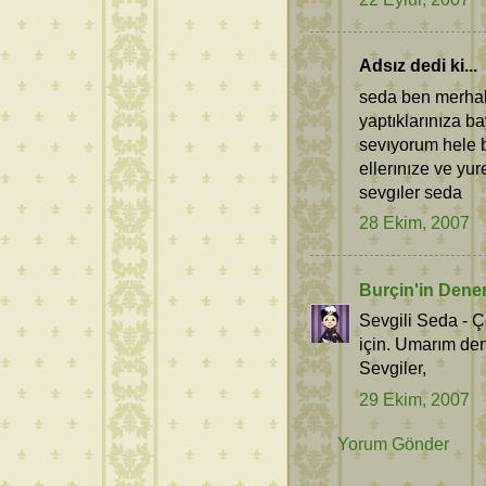
Adsız dedi ki...
seda ben merhaba
yaptıklarınıza b
sevıyorum hele b
ellerınıze ve yur
sevgıler seda
28 Ekim, 2007
Burçin'in Dene
Sevgili Seda - Ç
için. Umarım den
Sevgiler,
29 Ekim, 2007
Yorum Gönder