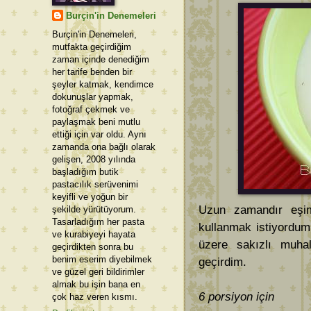
Burçin'in Denemeleri
Burçin'in Denemeleri,
mutfakta geçirdiğim
zaman içinde denediğim
her tarife benden bir
şeyler katmak, kendimce
dokunuşlar yapmak,
fotoğraf çekmek ve
paylaşmak beni mutlu
ettiği için var oldu. Aynı
zamanda ona bağlı olarak
gelişen, 2008 yılında
başladığım butik
pastacılık serüvenimi
keyifli ve yoğun bir
Uzun zamandır eşim
şekilde yürütüyorum.
Tasarladığım her pasta
kullanmak istiyordum
ve kurabiyeyi hayata
üzere sakızlı muha
geçirdikten sonra bu
benim eserim diyebilmek
geçirdim.
ve güzel geri bildirimler
almak bu işin bana en
6 porsiyon için
çok haz veren kısmı.