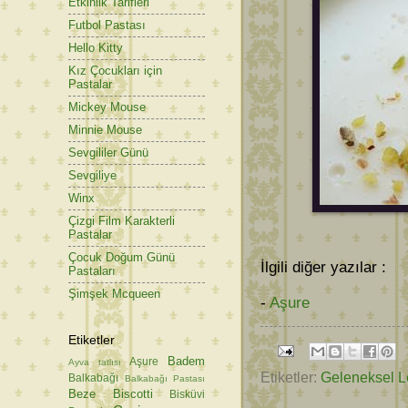
Etkinlik Tarifleri
Futbol Pastası
Hello Kitty
Kız Çocukları için
Pastalar
Mickey Mouse
Minnie Mouse
Sevgililer Günü
Sevgiliye
Winx
Çizgi Film Karakterli
Pastalar
Çocuk Doğum Günü
İlgili diğer yazılar :
Pastaları
Şimşek Mcqueen
-
Aşure
Etiketler
Badem
Aşure
Ayva tatlısı
Etiketler:
Geleneksel L
Balkabağı
Balkabağı Pastası
Beze
Biscotti
Bisküvi