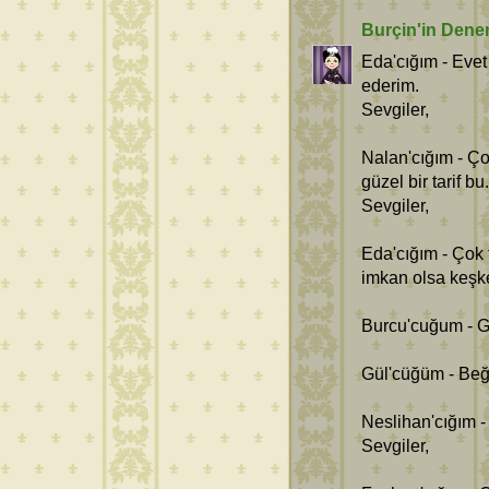
Burçin'in Dene
Eda'cığım - Evet 
ederim.
Sevgiler,
Nalan'cığım - Çok
güzel bir tarif bu.
Sevgiler,
Eda'cığım - Çok 
imkan olsa keşke.
Burcu'cuğum - Gü
Gül'cüğüm - Beğe
Neslihan'cığım -
Sevgiler,