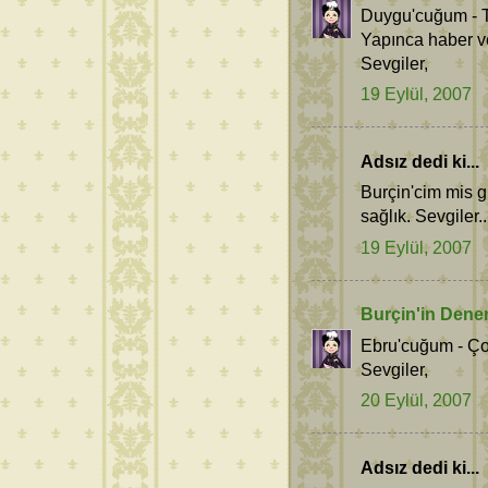
Duygu'cuğum - Ta
Yapınca haber v
Sevgiler,
19 Eylül, 2007
Adsız dedi ki...
Burçin'cim mis g
sağlık. Sevgiler..
19 Eylül, 2007
Burçin'in Dene
Ebru'cuğum - Ço
Sevgiler,
20 Eylül, 2007
Adsız dedi ki...