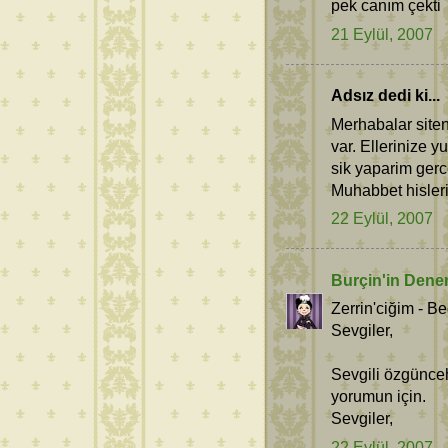
pek canım çekti
21 Eylül, 2007
Adsız dedi ki...
Merhabalar site
var. Ellerinize 
sik yaparim gerce
Muhabbet hisleri
22 Eylül, 2007
Burçin'in Dene
Zerrin'ciğim - B
Sevgiler,
Sevgili özgünceh
yorumun için.
Sevgiler,
22 Eylül, 2007