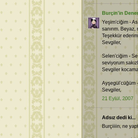
Burçin'in Dene
Yeşim'ciğim - As
sanırım. Beyaz, 
Teşekkür ederim
Sevgiler,
Selen'ciğim - Se
seviyorum sakızlı
Sevgiler kocama
Ayşegül'cüğüm - 
Sevgiler,
21 Eylül, 2007
Adsız dedi ki...
Burçiiiin, ne yapt