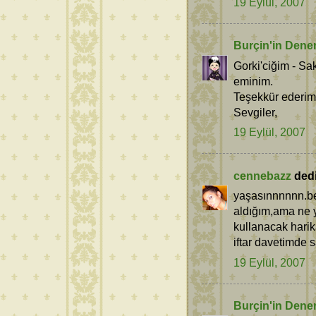
19 Eylül, 2007
Burçin'in Dene
Gorki'ciğim - Sa
eminim.
Teşekkür ederim
Sevgiler,
19 Eylül, 2007
cennebazz
dedi 
yaşasınnnnnn.be
aldığım,ama ne 
kullanacak harik
iftar davetimde s
19 Eylül, 2007
Burçin'in Dene