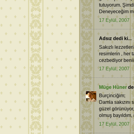
tutuyorum. Şimdi
Deneyeceğim mutl
17 Eylül, 2007
Adsız dedi ki...
Sakızlı lezzetle
resimlerin , her t
cezbediyor benii
17 Eylül, 2007
Müge Hüner
ded
Burçinciğim;
Damla sakızını 
güzel görünüyor,
olmuş bayıldım, r
17 Eylül, 2007