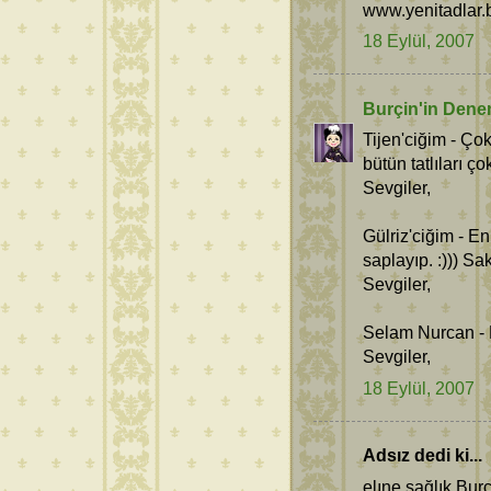
www.yenitadlar.
18 Eylül, 2007
Burçin'in Dene
Tijen'ciğim - Çok
bütün tatlıları ç
Sevgiler,
Gülriz'ciğim - E
saplayıp. :))) Sak
Sevgiler,
Selam Nurcan - 
Sevgiler,
18 Eylül, 2007
Adsız dedi ki...
elıne sağlık Bur