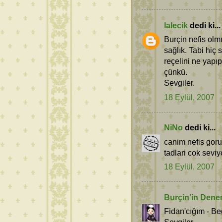
lalecik
dedi ki...
Burçin nefis olmu
sağlık. Tabi hiç 
reçelini ne yapı
çünkü.
Sevgiler.
18 Eylül, 2007
NiNo
dedi ki...
canim nefis gor
tadlari cok seviy
18 Eylül, 2007
Burçin'in Dene
Fidan'cığım - B