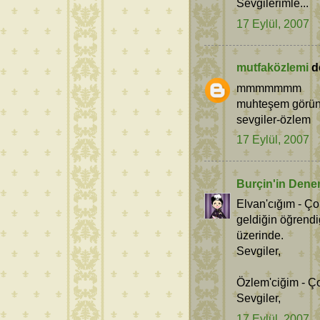
Sevgilerimle...
17 Eylül, 2007
mutfaközlemi
de
mmmmmmm
muhteşem görünüy
sevgiler-özlem
17 Eylül, 2007
Burçin'in Dene
Elvan'cığım - Ço
geldiğin öğrend
üzerinde.
Sevgiler,
Özlem'ciğim - Ç
Sevgiler,
17 Eylül, 2007