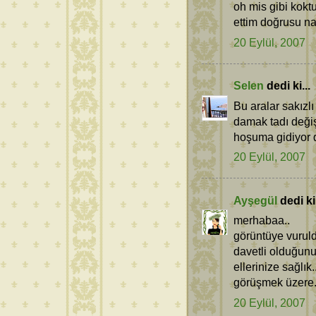
oh mis gibi kokt
ettim doğrusu na
20 Eylül, 2007
Selen
dedi ki...
Bu aralar sakızlı
damak tadı deği
hoşuma gidiyor d
20 Eylül, 2007
Ayşegül
dedi ki.
merhabaa..
görüntüye vuruld
davetli olduğunu
ellerinize sağlık.
görüşmek üzere.
20 Eylül, 2007