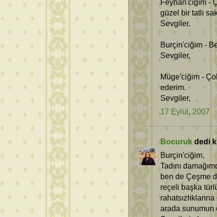
Feyhan'cığım - 
güzel bir tatlı sa
Sevgiler,
Burçin'ciğim - B
Sevgiler,
Müge'ciğim - Çok
ederim.
Sevgiler,
17 Eylül, 2007
Bocuruk
dedi ki
Burçin'ciğim,
Tadını damağımd
ben de Çeşme de
reçeli başka tü
rahatsızlıklarına
arada sunumun d