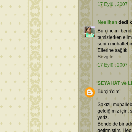
17 Eylül, 2007
Neslihan
dedi ki
Burçincim, bende
temizlerken elime
senin muhallebim
Ellerine sağlık
Sevgiler
17 Eylül, 2007
SEYAHAT ve L
Burçin'cim,
Sakızlı muhalleb
geldiğimiz için,
yeriz.
Bende de bir ade
getirmiştim. Hep