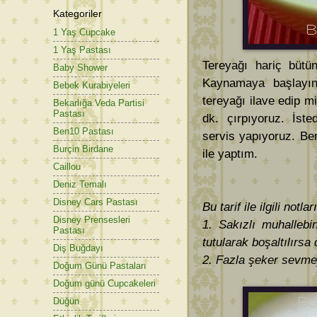
Kategoriler
1 Yaş Cupcake
1 Yaş Pastası
Tereyağı hariç bütü
Baby Shower
Kaynamaya başlayın
Bebek Kurabiyeleri
tereyağı ilave edip m
Bekarlığa Veda Partisi
Pastası
dk. çırpıyoruz. İst
Ben10 Pastası
servis yapıyoruz. Be
Burçin Birdane
ile yaptım.
Caillou
Deniz Temalı
Disney Cars Pastası
Bu tarif ile ilgili notla
Disney Prensesleri
1. Sakızlı muhallebi
Pastası
tutularak boşaltılırsa 
Diş Buğdayı
2. Fazla şeker sevmeye
Doğum Günü Pastaları
Doğum günü Cupcakeleri
Düğün