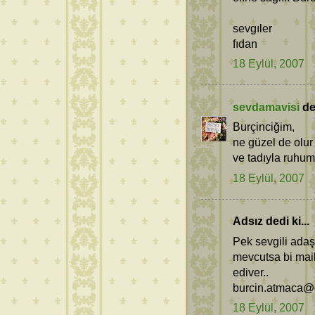
sevgıler
fıdan
18 Eylül, 2007
sevdamavisi
ded
Burçinciğim,
ne güzel de olur 
ve tadıyla ruhum
18 Eylül, 2007
Adsız dedi ki...
Pek sevgili ada
mevcutsa bi mail
ediver..
burcin.atmaca@
18 Eylül, 2007