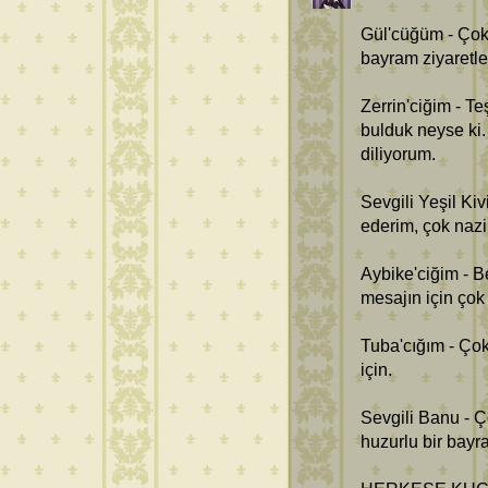
Gül'cüğüm - Çok
bayram ziyaretle
Zerrin'ciğim - T
bulduk neyse ki.
diliyorum.
Sevgili Yeşil Ki
ederim, çok nazi
Aybike'ciğim - B
mesajın için çok
Tuba'cığım - Ço
için.
Sevgili Banu - 
huzurlu bir bayr