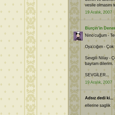
vesile olmasını 
19 Aralık, 2007
Burçin'in Dene
Nino'cuğum - Teş
Oya'cığım - Çok 
Sevgili Nilay - 
bayram dilerim.
SEVGİLER...
19 Aralık, 2007
Adsız dedi ki...
ellerine saglik