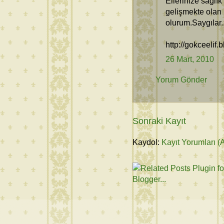
Ellerinize sağl
gelişmekte ola
olurum.Saygılar.
http://gokceelif.
26 Mart, 2010
Yorum Gönder
Sonraki Kayıt
Kaydol:
Kayıt Yorumları (