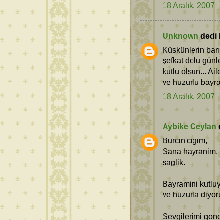
18 Aralık, 2007
Unknown
dedi k
Küskünlerin barış
şefkat dolu günl
kutlu olsun... Ai
ve huzurlu bayr
18 Aralık, 2007
Aybike Ceylan
d
Burcin'cigim,
Sana hayranim, h
saglik.
Bayramini kutluy
ve huzurla diyo
Sevgilerimi gon