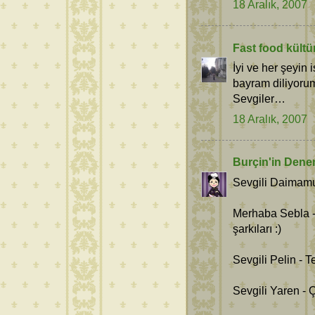
18 Aralık, 2007
Fast food kültür
İyi ve her şeyin
bayram diliyoru
Sevgiler…
18 Aralık, 2007
Burçin'in Dene
Sevgili Daimamu
Merhaba Sebla -
şarkıları :)
Sevgili Pelin -
Sevgili Yaren - 