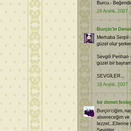
Burcu - Beğendi
18 Aralık, 2007
Burçin'in Dene
Merhaba Serpil 
güzel olur şerke
Sevgili Perihan
güzel bir bayram
SEVGİLER...
18 Aralık, 2007
bir demet fesle
Burçin'ciğim, na
alıvereceğim ve
lezzet...Ellerine 
Sevgiler