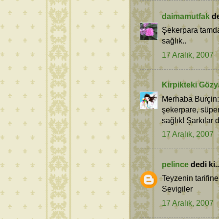
daimamutfak
de
Şekerpara tamda 
sağlık..
17 Aralık, 2007
Kirpikteki Gözy
Merhaba Burçin:) 
şekerpare, süper
sağlık! Şarkılar 
17 Aralık, 2007
pelince
dedi ki..
Teyzenin tarifine
Sevigiler
17 Aralık, 2007