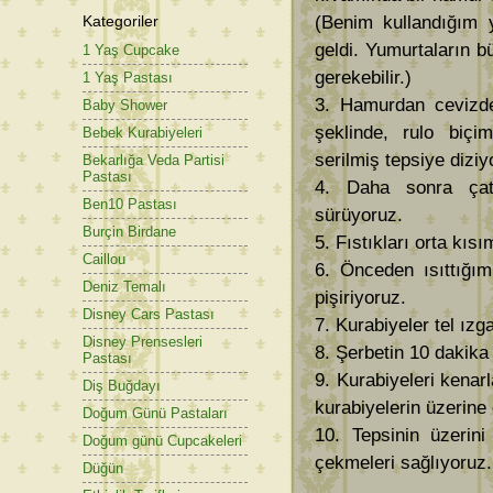
Kategoriler
(Benim kullandığım y
geldi. Yumurtaların b
1 Yaş Cupcake
gerekebilir.)
1 Yaş Pastası
3. Hamurdan cevizde
Baby Shower
şeklinde, rulo biçi
Bebek Kurabiyeleri
serilmiş tepsiye diziy
Bekarlığa Veda Partisi
Pastası
4. Daha sonra çata
Ben10 Pastası
sürüyoruz.
Burçin Birdane
5. Fıstıkları orta kısı
Caillou
6. Önceden ısıttığım
Deniz Temalı
pişiriyoruz.
Disney Cars Pastası
7. Kurabiyeler tel ızg
Disney Prensesleri
8. Şerbetin 10 dakika
Pastası
9. Kurabiyeleri kenarla
Diş Buğdayı
kurabiyelerin üzerine
Doğum Günü Pastaları
10. Tepsinin üzerini
Doğum günü Cupcakeleri
çekmeleri sağlıyoruz.
Düğün