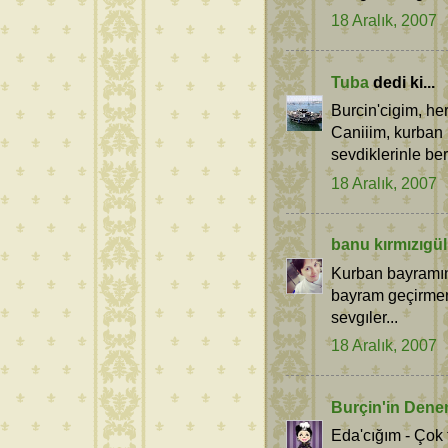
18 Aralık, 2007
Tuba
dedi ki...
Burcin'cigim, her
Caniiim, kurban 
sevdiklerinle be
18 Aralık, 2007
banu kırmızıgül
Kurban bayramınız
bayram geçirmen
sevgıler...
18 Aralık, 2007
Burçin'in Dene
Eda'cığım - Çok