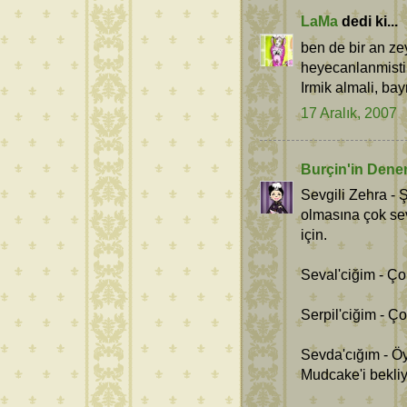
LaMa
dedi ki...
ben de bir an zey
heyecanlanmisti
Irmik almali, bay
17 Aralık, 2007
Burçin'in Dene
Sevgili Zehra - Ş
olmasına çok se
için.
Seval'ciğim - Ço
Serpil'ciğim - Ç
Sevda'cığım - Ö
Mudcake'i bekli