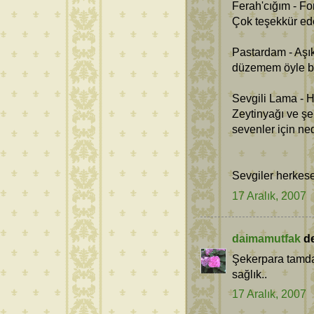
Ferah'cığım - Fo
Çok teşekkür ed
Pastardam - Aşık
düzemem öyle bi
Sevgili Lama - H
Zeytinyağı ve şe
sevenler için ne
Sevgiler herkese
17 Aralık, 2007
daimamutfak
de
Şekerpara tamda 
sağlık..
17 Aralık, 2007