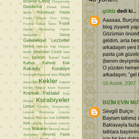
Ceviz
Brownie
Cheesecake
Dondurma
Ekmek
Elmalı
gülriz
dedi ki...
Frambuaz
Fındık
Muffin
Fındık Krokan
Fırın Sütlaç
Aaaaaa, Burçinc
Fıstık
Fırında Kabak Tatlısı
blog ziyareti y
Fıstıklı Dondurma
Fıstıklı
Gözümün önünde
Ganaj
Muhallebi
Geleneksel Lezzetler
geldim, ama ben
Havuç
arkadaşım yeni 
Havuçlu Kek
Havuçlu
Hindistan Cevizi
Muffin
Islak
pasta çok güzel
Ispahan
Kek
Kabak Tatlısı
(benim deyişimle
Kahve
Kahveli Kek
O yüzden hemen b
Kakaolu Kurabiye
arkadaşım, "gel 
Kayısı
Karamelli Patlamış Mısır
Kekler
Kazandibi
Kepekli
16 Aralık, 2007
Ekmek
Keşkül
Krem Karamel
Kremalı Pastalar
Krep
Kurabiyeler
Krokan
BİZİM EVİN MU
Limon
Limonlu Cheesecake
Sevgili Burçin
Limonlu Dondurma
Limonlu
Bayram tatlımız 
Limonlu
Haşhaş Tohumlu Kek
Kek
Limonlu Kurabiye
Limonlu
Baklavayla fazla
Makaron
Parfe
Mereng
Meyve
tatlılara bayılırı
Meyveli Pasta
Aranjmanı
için bir kez dah