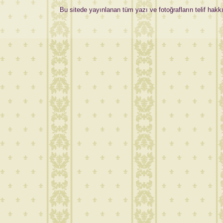
Bu sitede yayınlanan tüm yazı ve fotoğrafların telif hakkı