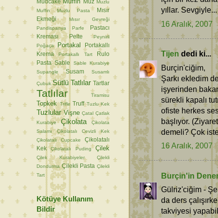
Muffin
Mudcake
Muz
Muzlu
yıllar. Sevgiyle...
Mısır
Muffin
Muzlu Pasta
Ekmeği
Mısır Gevreği
16 Aralık, 2007
Pastacı
Pandispanya
Parfe
Kreması
Pelte
Peynirli
Portakal
Portakallı
Poğaça
Tijen
dedi ki...
Krema
Rulo
Portakallı Tart
Pasta
Sable
Sable Kurabiye
Burçin'ciğim,
Susam
Supangle
Susamlı
Şarkı ekledim de
Sütlü Tatlılar
Tartlar
Çubuk
işyerinden bakan
Tatlılar
Tiramisu
sürekli kapalı t
Topkek
Truff
Trifle
Tuzlu Kek
ofiste herkes se
Tuzlular
Vişne
Çatal
Çatlak
başlıyor. (Ziyar
Çikolata
Kurabiye
Çikolata
demeli? Çok iste
Salamı
Çikolatalı Cevizli Kek
Çikolatalı
Çikolatalı Cupcake
16 Aralık, 2007
Çilek
Kek
Çikolatalı Puding
Çilek Kurabiyeler
Çilekli
Çilekli Pasta
Dondurma
Çilekli
Burçin'in Dene
Tart
Gülriz'ciğim - Ş
Kötüye Kullanım
da ders çalışırke
Bildir
takviyesi yapabi