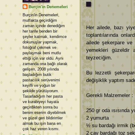
Burçin'in Denemeleri
Burçin'in Denemeleri,
mutfakta geçirdiğim
zaman içinde denediğim
Her ailede, bazı yiy
her tarife benden bir
toplantılarında onla
şeyler katmak, kendimce
dokunuşlar yapmak,
ailede şekerpare ve 
fotoğraf çekmek ve
yemekleri güzeldir 
paylaşmak beni mutlu
teyzeciğim.
ettiği için var oldu. Aynı
zamanda ona bağlı olarak
gelişen, 2008 yılında
Bu lezzetli şekerpar
başladığım butik
değişiklik yaptım sad
pastacılık serüvenimi
keyifli ve yoğun bir
şekilde yürütüyorum.
Gerekli Malzemeler : 
Tasarladığım her pasta
ve kurabiyeyi hayata
geçirdikten sonra bu
250 gr oda ısısında y
benim eserim diyebilmek
2 yumurta
ve güzel geri bildirimler
almak bu işin bana en
½ su bardağı irmik (
çok haz veren kısmı.
2 çay bardağı toz şe