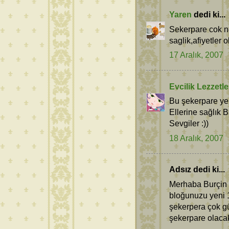
Yaren
dedi ki...
Sekerpare cok ne
saglik,afiyetler o
17 Aralık, 2007
Evcilik Lezzetle
Bu şekerpare ye 
Ellerine sağlık B
Sevgiler :))
18 Aralık, 2007
Adsız dedi ki...
Merhaba Burçin 
bloğunuzu yeni 1
şekerpera çok gü
şekerpare olacak