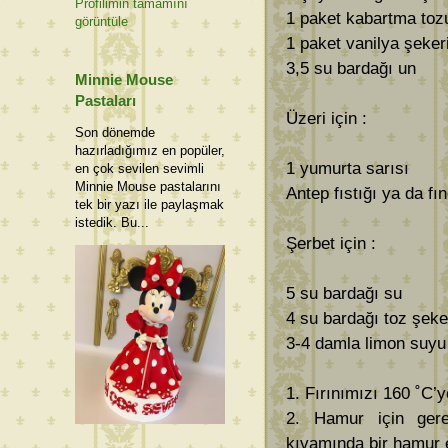
Profilimin tamamını
1 paket kabartma toz
görüntüle
1 paket vanilya şeker
3,5 su bardağı un
Minnie Mouse
Pastaları
Üzeri için :
Son dönemde
hazırladığımız en popüler,
1 yumurta sarısı
en çok sevilen sevimli
Minnie Mouse pastalarını
Antep fıstığı ya da fı
tek bir yazı ile paylaşmak
istedik. Bu...
Şerbet için :
5 su bardağı su
4 su bardağı toz şeke
3-4 damla limon suyu
1. Fırınımızı 160 ˚C’y
2. Hamur için ger
kıvamında bir hamur 