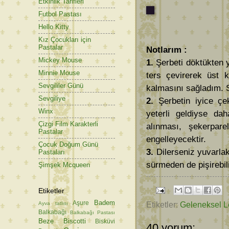
Etkinlik Tarifleri
Futbol Pastası
Hello Kitty
Kız Çocukları için
Pastalar
Notlarım :
Mickey Mouse
1.
Şerbeti döktükten 
Minnie Mouse
ters çevirerek üst k
Sevgililer Günü
kalmasını sağladım. S
Sevgiliye
2.
Şerbetin iyice çek
Winx
yeterli geldiyse da
Çizgi Film Karakterli
alınması, şekerpare
Pastalar
engelleyecektir.
Çocuk Doğum Günü
3.
Dilerseniz yuvarlak
Pastaları
sürmeden de pişirebili
Şimşek Mcqueen
Etiketler
Badem
Aşure
Etiketler:
Geleneksel L
Ayva tatlısı
Balkabağı
Balkabağı Pastası
Beze
Biscotti
Bisküvi
40 yorum: