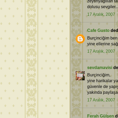
zeytinyaglilari 
dolusu sevgiler..
17 Aralık, 2007
Cafe Gusto
dedi
Burçinciğim ben 
yine ellerine sağ
17 Aralık, 2007
sevdamavisi
ded
Burçinciğim,
yine harikalar ya
güvenle de yapı
yakında paylaşac
17 Aralık, 2007
Ferah Gülşen
de