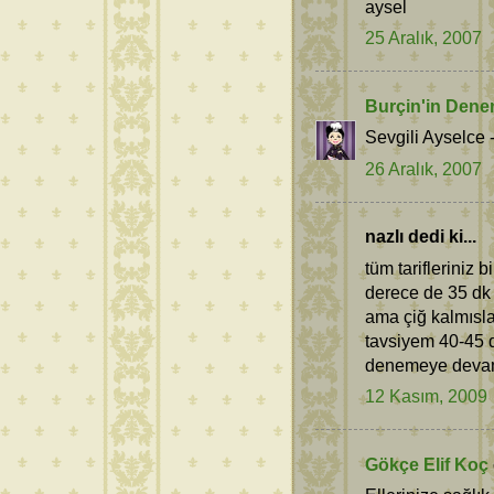
aysel
25 Aralık, 2007
Burçin'in Dene
Sevgili Ayselce 
26 Aralık, 2007
nazlı dedi ki...
tüm tarifleriniz
derece de 35 dk a
ama çiğ kalmısla
tavsiyem 40-45 d
denemeye deva
12 Kasım, 2009
Gökçe Elif Koç