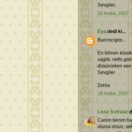
Sevgiler,
16 Aralık, 2007
Eya
dedi ki...
Burcincigim...
En bilinen klasik
saglik, nefis gö
düsünürken sen y
Sevgiler
Zehra
16 Aralık, 2007
Leziz Sofralar
de
Canim benim hari
olursa olsun, sek