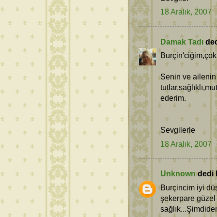
18 Aralık, 2007
Damak Tadı
dedi
Burçin'ciğim,çok 
Senin ve ailenin
tutlar,sağlıklı,
ederim.
Sevgilerle
18 Aralık, 2007
Unknown
dedi k
Burçincim iyi d
şekerpare güzel bi
sağlık...Şimdide