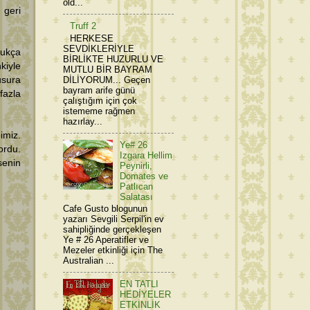
old...
 geri
Truff 2
HERKESE
SEVDİKLERİYLE
dukça
BİRLİKTE HUZURLU VE
kiyle
MUTLU BİR BAYRAM
DİLİYORUM... Geçen
sura
bayram arife günü
fazla
çalıştığım için çok
istememe rağmen
hazırlay...
imiz.
Ye# 26
ordu.
Izgara Hellim
senin
Peynirli,
Domates ve
Patlıcan
Salatası
Cafe Gusto blogunun
yazarı Sevgili Serpil'in ev
sahipliğinde gerçekleşen
Ye # 26 Aperatifler ve
Mezeler etkinliği için The
Australian ...
EN TATLI
HEDİYELER
ETKİNLİK