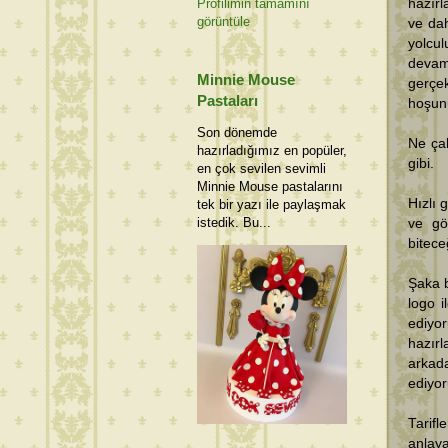
hazırl
Profilimin tamamını
görüntüle
ve dah
yolcu
deva
Minnie Mouse
gerçe
Pastaları
hoşunu
Son dönemde
Ne çab
hazırladığımız en popüler,
gibi.
en çok sevilen sevimli
Minnie Mouse pastalarını
Hızlı 
tek bir yazı ile paylaşmak
istedik. Bu...
ve gö
bitece
Şaka b
logo i
ediyor
hazır
arkad
ediyo
Tarif
anlay