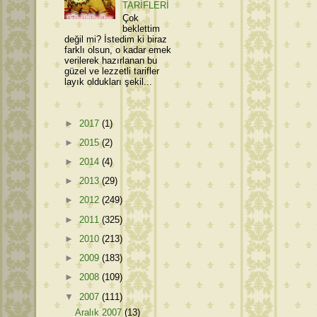
TARİFLERİ
Çok
beklettim
değil mi? İstedim ki biraz
farklı olsun, o kadar emek
verilerek hazırlanan bu
güzel ve lezzetli tarifler
layık oldukları şekil...
►
2017
(1)
►
2015
(2)
►
2014
(4)
►
2013
(29)
►
2012
(249)
►
2011
(325)
►
2010
(213)
►
2009
(183)
►
2008
(109)
▼
2007
(111)
Aralık 2007
(13)