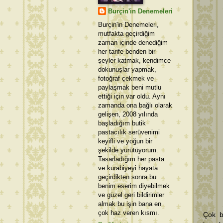
Burçin'in Denemeleri
Burçin'in Denemeleri,
mutfakta geçirdiğim
zaman içinde denediğim
her tarife benden bir
şeyler katmak, kendimce
dokunuşlar yapmak,
fotoğraf çekmek ve
paylaşmak beni mutlu
ettiği için var oldu. Aynı
zamanda ona bağlı olarak
gelişen, 2008 yılında
başladığım butik
pastacılık serüvenimi
keyifli ve yoğun bir
şekilde yürütüyorum.
Tasarladığım her pasta
ve kurabiyeyi hayata
geçirdikten sonra bu
benim eserim diyebilmek
ve güzel geri bildirimler
almak bu işin bana en
çok haz veren kısmı.
Çok b