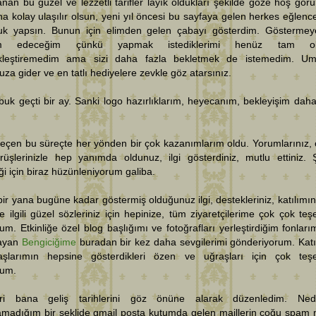
anan bu güzel ve lezzetli tarifler layık oldukları şekilde göze hoş gör
a kolay ulaşılır olsun, yeni yıl öncesi bu sayfaya gelen herkes eğlencel
luk yapsın. Bunun için elimden gelen çabayı gösterdim. Gösterme
m edeceğim çünkü yapmak istediklerimi henüz tam ol
kleştiremedim ama sizi daha fazla bekletmek de istemedim. Um
za gider ve en tatlı hediyelere zevkle göz atarsınız.
uk geçti bir ay. Sanki logo hazırlıklarım, heyecanım, bekleyişim dah
geçen bu süreçte her yönden bir çok kazanımlarım oldu. Yorumlarınız, 
rüşlerinizle hep yanımda oldunuz, ilgi gösterdiniz, mutlu ettiniz. 
ği için biraz hüzünleniyorum galiba.
ir yana bugüne kadar göstermiş olduğunuz ilgi, destekleriniz, katılımın
le ilgili güzel sözleriniz için hepinize, tüm ziyaretçilerime çok çok teş
um. Etkinliğe özel blog başlığımı ve fotoğrafları yerleştirdiğim fonları
layan
Bengiciğime
buradan bir kez daha sevgilerimi gönderiyorum. Katı
aşlarımın hepsine gösterdikleri özen ve uğraşları için çok teş
rum.
leri bana geliş tarihlerini göz önüne alarak düzenledim. Ned
amadığım bir şeklide gmail posta kutumda gelen maillerin çoğu spam 