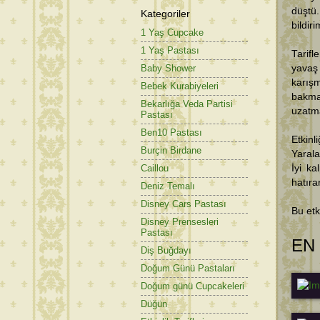
düştü.
Kategoriler
bildir
1 Yaş Cupcake
1 Yaş Pastası
Tarifl
yavaş 
Baby Shower
karış
Bebek Kurabiyeleri
bakmam
Bekarlığa Veda Partisi
uzatma
Pastası
Ben10 Pastası
Etkin
Burçin Birdane
Yarala
İyi ka
Caillou
hatıran
Deniz Temalı
Disney Cars Pastası
Bu etk
Disney Prensesleri
Pastası
EN
Diş Buğdayı
Doğum Günü Pastaları
Doğum günü Cupcakeleri
Düğün