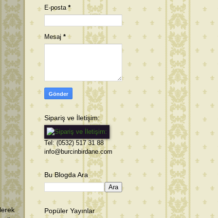
E-posta
*
Mesaj
*
Sipariş ve İletişim:
Tel: (0532) 517 31 88
info@burcinbirdane.com
Bu Blogda Ara
lerek
Popüler Yayınlar