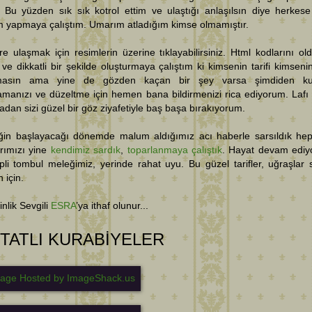
 Bu yüzden sık sık kotrol ettim ve ulaştığı anlaşılsın diye herkese
im yapmaya çalıştım. Umarım atladığım kimse olmamıştır.
ere ulaşmak için resimlerin üzerine tıklayabilirsiniz. Html kodlarını ol
ve dikkatli bir şekilde oluşturmaya çalıştım ki kimsenin tarifi kimsenin
masın ama yine de gözden kaçan bir şey varsa şimdiden ku
anızı ve düzeltme için hemen bana bildirmenizi rica ediyorum. Lafı 
dan sizi güzel bir göz ziyafetiyle baş başa bırakıyorum.
liğin başlayacağı dönemde malum aldığımız acı haberle sarsıldık hep
rımızı yine
kendimiz sardık
,
toparlanmaya çalıştık
. Hayat devam ediy
lpli tombul meleğimiz, yerinde rahat uyu. Bu güzel tarifler, uğraşlar 
 için.
inlik Sevgili
ESRA
’ya ithaf olunur...
 TATLI KURABİYELER