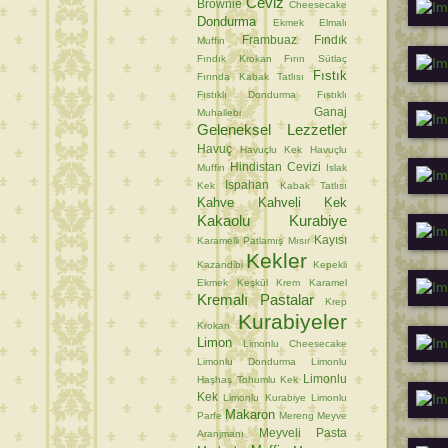
Ceviz
Brownie
Cheesecake
Dondurma
Ekmek
Elmalı
Frambuaz
Fındık
Muffin
Fındık Krokan
Fırın Sütlaç
Fıstık
Fırında Kabak Tatlısı
Fıstıklı Dondurma
Fıstıklı
Ganaj
Muhallebi
Geleneksel Lezzetler
Havuç
Havuçlu Kek
Havuçlu
Hindistan Cevizi
Muffin
Islak
Ispahan
Kek
Kabak Tatlısı
Kahve
Kahveli Kek
Kakaolu Kurabiye
Kayısı
Karamelli Patlamış Mısır
Kekler
Kazandibi
Kepekli
Ekmek
Keşkül
Krem Karamel
Kremalı Pastalar
Krep
Kurabiyeler
Krokan
Limon
Limonlu Cheesecake
Limonlu Dondurma
Limonlu
Limonlu
Haşhaş Tohumlu Kek
Kek
Limonlu Kurabiye
Limonlu
Makaron
Parfe
Mereng
Meyve
Meyveli Pasta
Aranjmanı