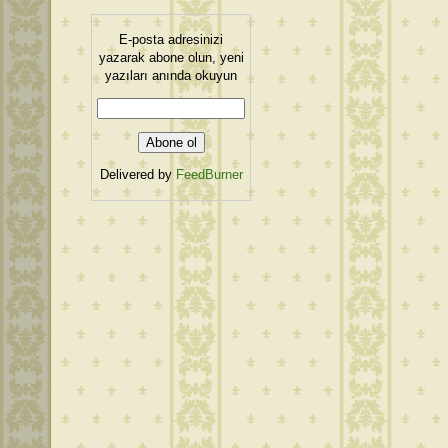
E-posta adresinizi
yazarak abone olun, yeni
yazıları anında okuyun
Delivered by
FeedBurner