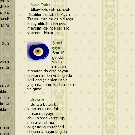
ünsün
Ayva Tatlısı
i bir
Ailemizde çok severek
ye de
tüketilen bir tatlıdır Ayva
arak
Tatlısı. Yapımı da oldukça
kolay olduğundan ayva
arım
mevsimi gelince sık sık
yaparım. Hazır sa...
Şimdi
a dün
iyiyim...
Son 10
gündür
öneri
sağlıklı
olmanın,
Şimdi
monoton da olsa hayatı
hastanelerden ve sağlıkla
ilgili endişelerden uzak
yaşamanın ne kadar önemli
ız ve
ve güzel...
ekkür
mı da
Brownie
lımcı
Bu ara bütün tarif
kitaplarımı mutfak
ekkür
masasına yayıp,
dakikalarca karıştırıp,
sonra kendimce
oluşturduğum tarifleri
enini
denemek hoşuma gider
maile