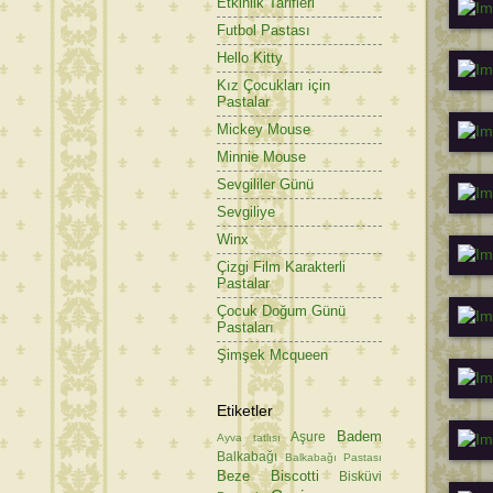
Etkinlik Tarifleri
Futbol Pastası
Hello Kitty
Kız Çocukları için
Pastalar
Mickey Mouse
Minnie Mouse
Sevgililer Günü
Sevgiliye
Winx
Çizgi Film Karakterli
Pastalar
Çocuk Doğum Günü
Pastaları
Şimşek Mcqueen
Etiketler
Badem
Aşure
Ayva tatlısı
Balkabağı
Balkabağı Pastası
Beze
Biscotti
Bisküvi