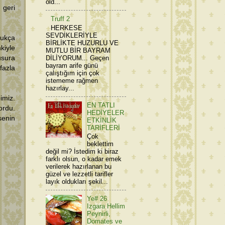
old...
 geri
Truff 2
HERKESE
SEVDİKLERİYLE
dukça
BİRLİKTE HUZURLU VE
kiyle
MUTLU BİR BAYRAM
DİLİYORUM... Geçen
sura
bayram arife günü
fazla
çalıştığım için çok
istememe rağmen
hazırlay...
imiz.
EN TATLI
ordu.
HEDİYELER
senin
ETKİNLİK
TARİFLERİ
Çok
beklettim
değil mi? İstedim ki biraz
farklı olsun, o kadar emek
verilerek hazırlanan bu
güzel ve lezzetli tarifler
layık oldukları şekil...
Ye# 26
Izgara Hellim
Peynirli,
Domates ve