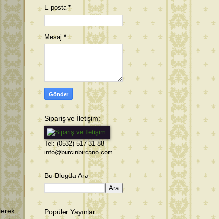
E-posta
*
Mesaj
*
Sipariş ve İletişim:
Tel: (0532) 517 31 88
info@burcinbirdane.com
Bu Blogda Ara
lerek
Popüler Yayınlar