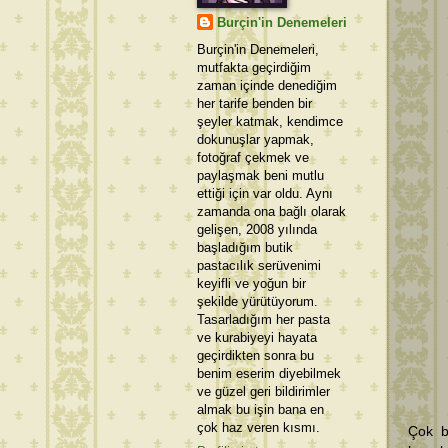
Burçin'in Denemeleri
Burçin'in Denemeleri,
mutfakta geçirdiğim
zaman içinde denediğim
her tarife benden bir
şeyler katmak, kendimce
dokunuşlar yapmak,
fotoğraf çekmek ve
paylaşmak beni mutlu
ettiği için var oldu. Aynı
zamanda ona bağlı olarak
gelişen, 2008 yılında
başladığım butik
pastacılık serüvenimi
keyifli ve yoğun bir
şekilde yürütüyorum.
Tasarladığım her pasta
ve kurabiyeyi hayata
geçirdikten sonra bu
benim eserim diyebilmek
ve güzel geri bildirimler
almak bu işin bana en
çok haz veren kısmı.
Çok b