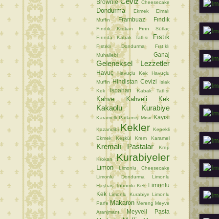
Ceviz
Brownie
Cheesecake
Dondurma
Ekmek
Elmalı
Frambuaz
Fındık
Muffin
Fındık Krokan
Fırın Sütlaç
Fıstık
Fırında Kabak Tatlısı
Fıstıklı Dondurma
Fıstıklı
Ganaj
Muhallebi
Geleneksel Lezzetler
Havuç
Havuçlu Kek
Havuçlu
Hindistan Cevizi
Muffin
Islak
Ispahan
Kek
Kabak Tatlısı
Kahve
Kahveli Kek
Kakaolu Kurabiye
Kayısı
Karamelli Patlamış Mısır
Kekler
Kazandibi
Kepekli
Ekmek
Keşkül
Krem Karamel
Kremalı Pastalar
Krep
Kurabiyeler
Krokan
Limon
Limonlu Cheesecake
Limonlu Dondurma
Limonlu
Limonlu
Haşhaş Tohumlu Kek
Kek
Limonlu Kurabiye
Limonlu
Makaron
Parfe
Mereng
Meyve
Meyveli Pasta
Aranjmanı