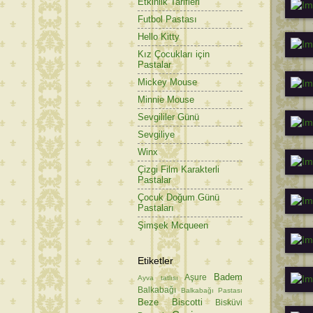
Etkinlik Tarifleri
Futbol Pastası
Hello Kitty
Kız Çocukları için
Pastalar
Mickey Mouse
Minnie Mouse
Sevgililer Günü
Sevgiliye
Winx
Çizgi Film Karakterli
Pastalar
Çocuk Doğum Günü
Pastaları
Şimşek Mcqueen
Etiketler
Badem
Aşure
Ayva tatlısı
Balkabağı
Balkabağı Pastası
Beze
Biscotti
Bisküvi