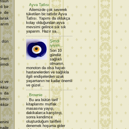
ünsün
Ayva Tatlısı
i bir
Ailemizde çok severek
ye de
tüketilen bir tatlıdır Ayva
arak
Tatlısı. Yapımı da oldukça
kolay olduğundan ayva
arım
mevsimi gelince sık sık
yaparım. Hazır sa...
Şimdi
a dün
iyiyim...
Son 10
gündür
öneri
sağlıklı
olmanın,
Şimdi
monoton da olsa hayatı
hastanelerden ve sağlıkla
ilgili endişelerden uzak
yaşamanın ne kadar önemli
ız ve
ve güzel...
ekkür
mı da
Brownie
lımcı
Bu ara bütün tarif
kitaplarımı mutfak
ekkür
masasına yayıp,
dakikalarca karıştırıp,
sonra kendimce
oluşturduğum tarifleri
enini
denemek hoşuma gider
maile