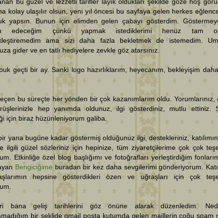
anan bu güzel ve lezzetli tarifler layık oldukları şekilde göze hoş gör
a kolay ulaşılır olsun, yeni yıl öncesi bu sayfaya gelen herkes eğlencel
luk yapsın. Bunun için elimden gelen çabayı gösterdim. Gösterme
m edeceğim çünkü yapmak istediklerimi henüz tam ol
kleştiremedim ama sizi daha fazla bekletmek de istemedim. Um
za gider ve en tatlı hediyelere zevkle göz atarsınız.
uk geçti bir ay. Sanki logo hazırlıklarım, heyecanım, bekleyişim dah
geçen bu süreçte her yönden bir çok kazanımlarım oldu. Yorumlarınız, 
rüşlerinizle hep yanımda oldunuz, ilgi gösterdiniz, mutlu ettiniz. 
ği için biraz hüzünleniyorum galiba.
ir yana bugüne kadar göstermiş olduğunuz ilgi, destekleriniz, katılımın
le ilgili güzel sözleriniz için hepinize, tüm ziyaretçilerime çok çok teş
um. Etkinliğe özel blog başlığımı ve fotoğrafları yerleştirdiğim fonları
layan
Bengiciğime
buradan bir kez daha sevgilerimi gönderiyorum. Katı
aşlarımın hepsine gösterdikleri özen ve uğraşları için çok teş
rum.
leri bana geliş tarihlerini göz önüne alarak düzenledim. Ned
amadığım bir şeklide gmail posta kutumda gelen maillerin çoğu spam 