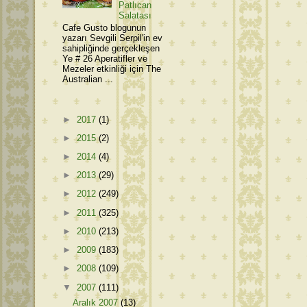
Patlıcan
Salatası
Cafe Gusto blogunun
yazarı Sevgili Serpil'in ev
sahipliğinde gerçekleşen
Ye # 26 Aperatifler ve
Mezeler etkinliği için The
Australian ...
►
2017
(1)
►
2015
(2)
►
2014
(4)
►
2013
(29)
►
2012
(249)
►
2011
(325)
►
2010
(213)
►
2009
(183)
►
2008
(109)
▼
2007
(111)
Aralık 2007
(13)