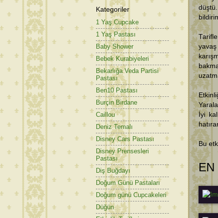
düştü.
Kategoriler
bildir
1 Yaş Cupcake
1 Yaş Pastası
Tarifl
yavaş 
Baby Shower
karış
Bebek Kurabiyeleri
bakmam
Bekarlığa Veda Partisi
uzatma
Pastası
Ben10 Pastası
Etkin
Burçin Birdane
Yarala
İyi ka
Caillou
hatıran
Deniz Temalı
Disney Cars Pastası
Bu etk
Disney Prensesleri
Pastası
EN
Diş Buğdayı
Doğum Günü Pastaları
Doğum günü Cupcakeleri
Düğün