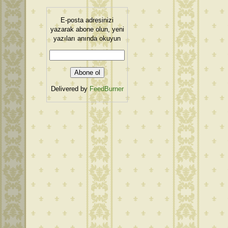
E-posta adresinizi
yazarak abone olun, yeni
yazıları anında okuyun
Delivered by
FeedBurner