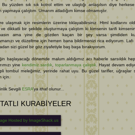
 Bu yüzden sık sık kotrol ettim ve ulaştığı anlaşılsın diye herkese
im yapmaya çalıştım. Umarım atladığım kimse olmamıştır.
ere ulaşmak için resimlerin üzerine tıklayabilirsiniz. Html kodlarını ol
ve dikkatli bir şekilde oluşturmaya çalıştım ki kimsenin tarifi kimsenin
masın ama yine de gözden kaçan bir şey varsa şimdiden ku
anızı ve düzeltme için hemen bana bildirmenizi rica ediyorum. Lafı 
dan sizi güzel bir göz ziyafetiyle baş başa bırakıyorum.
liğin başlayacağı dönemde malum aldığımız acı haberle sarsıldık hep
rımızı yine
kendimiz sardık
,
toparlanmaya çalıştık
. Hayat devam ediy
lpli tombul meleğimiz, yerinde rahat uyu. Bu güzel tarifler, uğraşlar 
 için.
inlik Sevgili
ESRA
’ya ithaf olunur...
 TATLI KURABİYELER