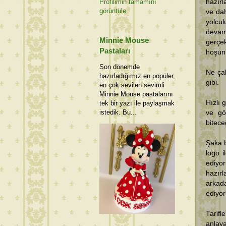
hazırl
Profilimin tamamını
görüntüle
ve dah
yolcu
deva
Minnie Mouse
gerçe
Pastaları
hoşunu
Son dönemde
Ne çab
hazırladığımız en popüler,
gibi.
en çok sevilen sevimli
Minnie Mouse pastalarını
Hızlı 
tek bir yazı ile paylaşmak
istedik. Bu...
ve gö
bitece
Şaka b
logo i
ediyor
hazır
arkad
ediyo
Tarif
anlay