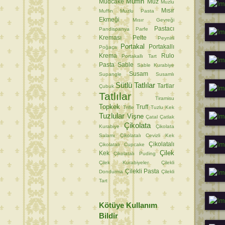
Muffin
Mudcake
Muz
Muzlu
Mısır
Muffin
Muzlu Pasta
Ekmeği
Mısır Gevreği
Pastacı
Pandispanya
Parfe
Kreması
Pelte
Peynirli
Portakal
Portakallı
Poğaça
Krema
Rulo
Portakallı Tart
Pasta
Sable
Sable Kurabiye
Susam
Supangle
Susamlı
Sütlü Tatlılar
Tartlar
Çubuk
Tatlılar
Tiramisu
Topkek
Truff
Trifle
Tuzlu Kek
Tuzlular
Vişne
Çatal
Çatlak
Çikolata
Kurabiye
Çikolata
Salamı
Çikolatalı Cevizli Kek
Çikolatalı
Çikolatalı Cupcake
Çilek
Kek
Çikolatalı Puding
Çilek Kurabiyeler
Çilekli
Çilekli Pasta
Dondurma
Çilekli
Tart
Kötüye Kullanım
Bildir