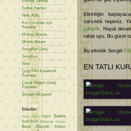
Etkinlik Tarifleri
Futbol Pastası
Etkinliğin başlaya
Hello Kitty
sarsıldık hepimiz. Y
Kız Çocukları için
Pastalar
çalıştık
. Hayat devam
Mickey Mouse
rahat uyu. Bu güzel tar
Minnie Mouse
Sevgililer Günü
Bu etkinlik Sevgili
ES
Sevgiliye
Winx
EN TATLI KU
Çizgi Film Karakterli
Pastalar
Çocuk Doğum Günü
Pastaları
Şimşek Mcqueen
Etiketler
Badem
Aşure
Ayva tatlısı
Balkabağı
Balkabağı Pastası
Beze
Biscotti
Bisküvi