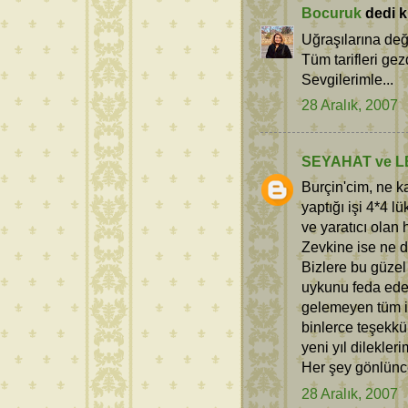
Bocuruk
dedi ki
Uğraşılarına değ
Tüm tarifleri gez
Sevgilerimle...
28 Aralık, 2007
SEYAHAT ve L
Burçin'cim, ne k
yaptığı işi 4*4 
ve yaratıcı olan
Zevkine ise ne diy
Bizlere bu güzel
uykunu feda ede
gelemeyen tüm i
binlerce teşekkür
yeni yıl dilekle
Her şey gönlünce
28 Aralık, 2007