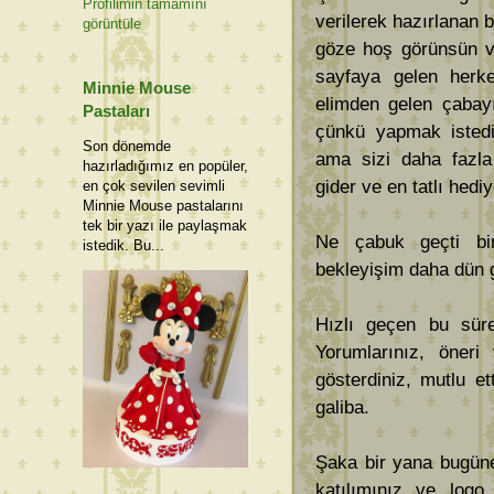
Profilimin tamamını
verilerek hazırlanan bu
görüntüle
göze hoş görünsün ve
sayfaya gelen herke
Minnie Mouse
elimden gelen çaba
Pastaları
çünkü yapmak istedi
Son dönemde
ama sizi daha fazl
hazırladığımız en popüler,
gider ve en tatlı hedi
en çok sevilen sevimli
Minnie Mouse pastalarını
tek bir yazı ile paylaşmak
Ne çabuk geçti bir
istedik. Bu...
bekleyişim daha dün g
Hızlı geçen bu sür
Yorumlarınız, öneri
gösterdiniz, mutlu et
galiba.
Şaka bir yana bugüne
katılımınız ve logo 