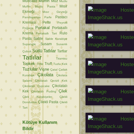
Muffin
Mudcake
Muz
Muzlu
Mısır
Muffin
Muzlu Pasta
Ekmeği
Mısır Gevreği
Pastacı
Pandispanya
Parfe
Kreması
Pelte
Peynirli
Portakal
Portakallı
Poğaça
Krema
Rulo
Portakallı Tart
Pasta
Sable
Sable Kurabiye
Susam
Supangle
Susamlı
Sütlü Tatlılar
Tartlar
Çubuk
Tatlılar
Tiramisu
Topkek
Truff
Trifle
Tuzlu Kek
Tuzlular
Vişne
Çatal
Çatlak
Çikolata
Kurabiye
Çikolata
Salamı
Çikolatalı Cevizli Kek
Çikolatalı
Çikolatalı Cupcake
Çilek
Kek
Çikolatalı Puding
Çilek Kurabiyeler
Çilekli
Çilekli Pasta
Dondurma
Çilekli
Tart
Kötüye Kullanım
Bildir