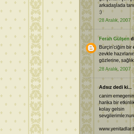
arkadaşlada tanı
:)
28 Aralık, 2007
Ferah Gülşen
de
Burçin'ciğim bir 
zevkle hazırlanır
gözlerine, sağlık
28 Aralık, 2007
Adsız dedi ki...
canim emegenin
harika bir etkinl
kolay gelsin
sevgilerimle:nu
www.yenitadlar.