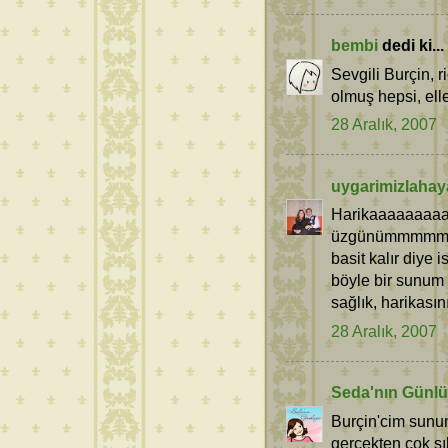
bembi
dedi ki...
Sevgili Burçin, 
olmuş hepsi, elle
28 Aralık, 2007
uygarimizlahay
Harikaaaaaaaaaa
üzgünümmmmmm, 
basit kalır diye
böyle bir sunum y
sağlık, harikasın
28 Aralık, 2007
Seda'nın Günl
Burçin'cim sunu
gerçekten çok şı