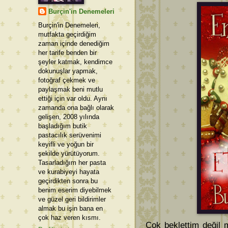
Burçin'in Denemeleri
Burçin'in Denemeleri,
mutfakta geçirdiğim
zaman içinde denediğim
her tarife benden bir
şeyler katmak, kendimce
dokunuşlar yapmak,
fotoğraf çekmek ve
paylaşmak beni mutlu
ettiği için var oldu. Aynı
zamanda ona bağlı olarak
gelişen, 2008 yılında
başladığım butik
pastacılık serüvenimi
keyifli ve yoğun bir
şekilde yürütüyorum.
Tasarladığım her pasta
ve kurabiyeyi hayata
geçirdikten sonra bu
benim eserim diyebilmek
ve güzel geri bildirimler
almak bu işin bana en
çok haz veren kısmı.
Çok beklettim değil 