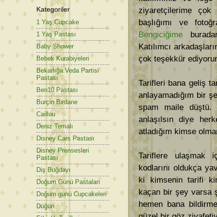
Kategoriler
ziyaretçilerime çok
başlığımı ve fotoğra
1 Yaş Cupcake
Bengiciğime
buradan
1 Yaş Pastası
Katılımcı arkadaşları
Baby Shower
çok teşekkür ediyoru
Bebek Kurabiyeleri
Bekarlığa Veda Partisi
Pastası
Tarifleri bana geliş 
Ben10 Pastası
anlayamadığım bir şe
Burçin Birdane
spam maile düştü. 
Caillou
anlaşılsın diye her
Deniz Temalı
atladığım kimse olmam
Disney Cars Pastası
Disney Prensesleri
Tariflere ulaşmak iç
Pastası
kodlarını oldukça yav
Diş Buğdayı
ki kimsenin tarifi 
Doğum Günü Pastaları
kaçan bir şey varsa 
Doğum günü Cupcakeleri
hemen bana bildirmen
Düğün
güzel bir göz ziyafet