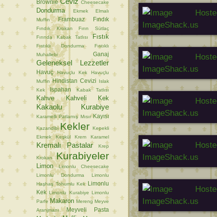
Ceviz
Brownie
Cheesecake
Dondurma
Ekmek
Elmalı
Frambuaz
Fındık
Muffin
Fındık Krokan
Fırın Sütlaç
Fıstık
Fırında Kabak Tatlısı
Fıstıklı Dondurma
Fıstıklı
Ganaj
Muhallebi
Geleneksel Lezzetler
Havuç
Havuçlu Kek
Havuçlu
Hindistan Cevizi
Muffin
Islak
Ispahan
Kek
Kabak Tatlısı
Kahve
Kahveli Kek
Kakaolu Kurabiye
Kayısı
Karamelli Patlamış Mısır
Kekler
Kazandibi
Kepekli
Ekmek
Keşkül
Krem Karamel
Kremalı Pastalar
Krep
Kurabiyeler
Krokan
Limon
Limonlu Cheesecake
Limonlu Dondurma
Limonlu
Limonlu
Haşhaş Tohumlu Kek
Kek
Limonlu Kurabiye
Limonlu
Makaron
Parfe
Mereng
Meyve
Meyveli Pasta
Aranjmanı