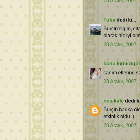
28 Aralık, 2007
Tuba
dedi ki...
Burcin'cigim, cit
olarak hic iyi ol
28 Aralık, 2007
banu kırmızıgül
canım ellerine sa
28 Aralık, 2007
nes-kafe
dedi ki
Burçin harika ol
etkinlik oldu :)
28 Aralık, 2007