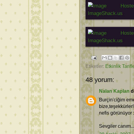
Etiketler:
Etkinlik Tarifle
48 yorum:
Nalan Kaplan
de
Burçin'ciğim eme
bize,teşekkürler
nefis görünüyor :
Sevgiler canım...