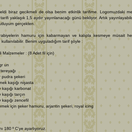
eldi biraz gecikmeli de olsa benim etkinlik tarifime. Logomuzdaki m
in tarifi yaklaşık 1,5 aydır yayınlanacağı günü bekliyor. Artık yayınlayabi
utluyum gerçekten.
urabiyelerin hamuru için kabarmayan ve kalıpla kesmeye müsait he
kullanılabilir. Benim uyguladığım tarif şöyle :
i Malzemeler : (8 Adet fil için)
gr un
 tereyağı
r pudra şekeri
mek kaşığı nişasta
y kaşığı karbonat
y kaşığı tarçın
y kaşığı zencefil
emek için şeker hamuru, arjantin şekeri, royal icing
ını 180 º C’ye ayarlıyoruz.