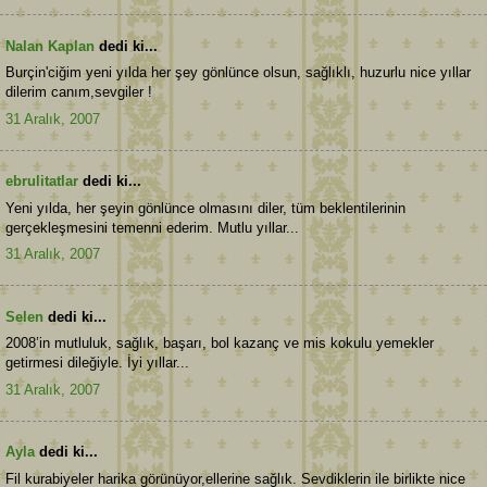
Nalan Kaplan
dedi ki...
Burçin'ciğim yeni yılda her şey gönlünce olsun, sağlıklı, huzurlu nice yıllar
dilerim canım,sevgiler !
31 Aralık, 2007
ebrulitatlar
dedi ki...
Yeni yılda, her şeyin gönlünce olmasını diler, tüm beklentilerinin
gerçekleşmesini temenni ederim. Mutlu yıllar...
31 Aralık, 2007
Selen
dedi ki...
2008’in mutluluk, sağlık, başarı, bol kazanç ve mis kokulu yemekler
getirmesi dileğiyle. İyi yıllar...
31 Aralık, 2007
Ayla
dedi ki...
Fil kurabiyeler harika görünüyor,ellerine sağlık. Sevdiklerin ile birlikte nice