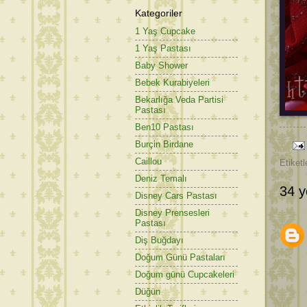
Kategoriler
1 Yaş Cupcake
1 Yaş Pastası
Baby Shower
Bebek Kurabiyeleri
Bekarlığa Veda Partisi
Pastası
Ben10 Pastası
Burçin Birdane
Caillou
Etiketl
Deniz Temalı
34 y
Disney Cars Pastası
Disney Prensesleri
Pastası
Diş Buğdayı
Doğum Günü Pastaları
Doğum günü Cupcakeleri
Düğün