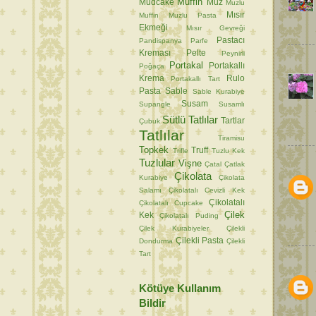
Muffin
Mudcake
Muz
Muzlu
Mısır
Muffin
Muzlu Pasta
Ekmeği
Mısır Gevreği
Pastacı
Pandispanya
Parfe
Kreması
Pelte
Peynirli
Portakal
Portakallı
Poğaça
Krema
Rulo
Portakallı Tart
Pasta
Sable
Sable Kurabiye
Susam
Supangle
Susamlı
Sütlü Tatlılar
Tartlar
Çubuk
Tatlılar
Tiramisu
Topkek
Truff
Trifle
Tuzlu Kek
Tuzlular
Vişne
Çatal
Çatlak
Çikolata
Kurabiye
Çikolata
Salamı
Çikolatalı Cevizli Kek
Çikolatalı
Çikolatalı Cupcake
Çilek
Kek
Çikolatalı Puding
Çilek Kurabiyeler
Çilekli
Çilekli Pasta
Dondurma
Çilekli
Tart
Kötüye Kullanım
Bildir