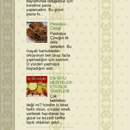
bayramında olduğumuz için
kendime pasta
yapamadım. Bu güzel
pasta fo...
Paskalya
Çöreği
Paskalya
Çöreğini ilk
defa
denedim. Bu
mayalı hamurlardan
ürküyorum ben biraz fazla
yapmadığım için sanırım.
O yüzden yapmaya
başladığım and...
EN TATLI
HEDİYELER
ETKİNLİK
TARİFLERİ
Çok
beklettim
değil mi? İstedim ki biraz
farklı olsun, o kadar emek
verilerek hazırlanan bu
güzel ve lezzetli tarifler
layık oldukları şekil...