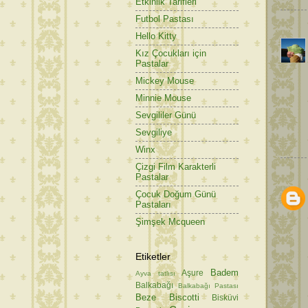
Etkinlik Tarifleri
Futbol Pastası
Hello Kitty
Kız Çocukları için
Pastalar
Mickey Mouse
Minnie Mouse
Sevgililer Günü
Sevgiliye
Winx
Çizgi Film Karakterli
Pastalar
Çocuk Doğum Günü
Pastaları
Şimşek Mcqueen
Etiketler
Badem
Aşure
Ayva tatlısı
Balkabağı
Balkabağı Pastası
Beze
Biscotti
Bisküvi