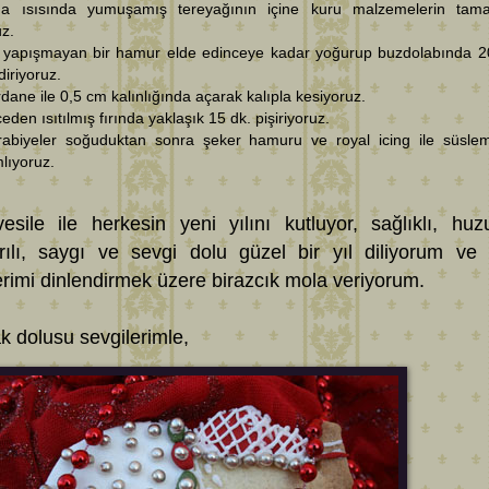
a ısısında yumuşamış tereyağının içine kuru malzemelerin tam
uz.
e yapışmayan bir hamur elde edinceye kadar yoğurup buzdolabında 2
diriyoruz.
dane ile 0,5 cm kalınlığında açarak kalıpla kesiyoruz.
eden ısıtılmış fırında yaklaşık 15 dk. pişiriyoruz.
rabiyeler soğuduktan sonra şeker hamuru ve royal icing ile süslem
lıyoruz.
esile ile herkesin yeni yılını kutluyor, sağlıklı, huzu
rılı, saygı ve sevgi dolu güzel bir yıl diliyorum ve
erimi dinlendirmek üzere birazcık mola veriyorum.
k dolusu sevgilerimle,