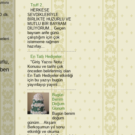
amını
Truff 2
HERKESE
0 dk.
SEVDİKLERİYLE
BİRLİKTE HUZURLU VE
MUTLU BİR BAYRAM
DİLİYORUM... Geçen
bayram arife günü
çalıştığım için çok
eleri
istememe rağmen
hazırlay...
En Tatlı Hediyeler
rlu,
"Giriş Yazısı Notu :
Konusu ve tarihi çok
 ben
önceden belirlenmiş olan
En Tatlı Hediyeler etkinliği
için bu yazıyı bugün
yayınlayıp yayınl...
Bugün
Benim
Doğum
Günüm
Bugün benim
doğum
günüm... Akşam
Berkoşumun yıl sonu
etkinliği ve okuma