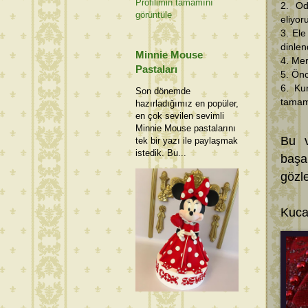
Profilimin tamamını
2. Od
görüntüle
eliyor
3. El
dinlen
Minnie Mouse
4. Mer
Pastaları
5. Önc
6. Ku
Son dönemde
tamam
hazırladığımız en popüler,
en çok sevilen sevimli
Minnie Mouse pastalarını
Bu v
tek bir yazı ile paylaşmak
istedik. Bu...
başa
gözl
Kuca