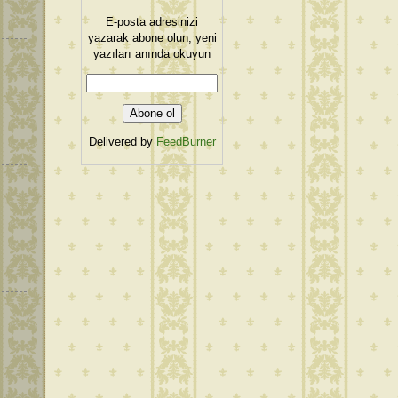
E-posta adresinizi
yazarak abone olun, yeni
yazıları anında okuyun
Delivered by
FeedBurner