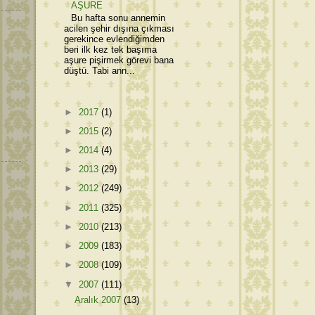
AŞURE
Bu hafta sonu annemin
acilen şehir dışına çıkması
gerekince evlendiğimden
beri ilk kez tek başıma
aşure pişirmek görevi bana
düştü. Tabi ann...
►
2017
(1)
►
2015
(2)
►
2014
(4)
►
2013
(29)
►
2012
(249)
►
2011
(325)
►
2010
(213)
►
2009
(183)
►
2008
(109)
▼
2007
(111)
Aralık 2007
(13)