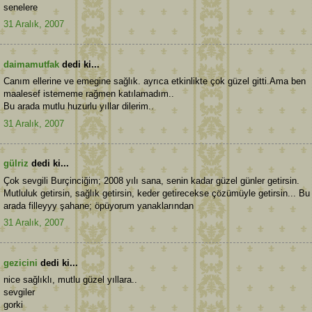
senelere
31 Aralık, 2007
daimamutfak
dedi ki...
Canım ellerine ve emegine sağlık. ayrıca etkinlikte çok güzel gitti.Ama ben
maalesef istememe rağmen katılamadım..
Bu arada mutlu huzurlu yıllar dilerim..
31 Aralık, 2007
gülriz
dedi ki...
Çok sevgili Burçinciğim; 2008 yılı sana, senin kadar güzel günler getirsin.
Mutluluk getirsin, sağlık getirsin, keder getirecekse çözümüyle getirsin... Bu
arada filleyyy şahane; öpüyorum yanaklarından
31 Aralık, 2007
gezicini
dedi ki...
nice sağlıklı, mutlu güzel yıllara..
sevgiler
gorki