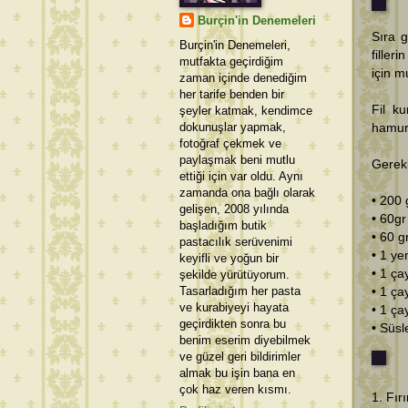
Burçin'in Denemeleri
Sıra g
Burçin'in Denemeleri,
filler
mutfakta geçirdiğim
için m
zaman içinde denediğim
her tarife benden bir
Fil k
şeyler katmak, kendimce
dokunuşlar yapmak,
hamur 
fotoğraf çekmek ve
paylaşmak beni mutlu
Gerekl
ettiği için var oldu. Aynı
zamanda ona bağlı olarak
• 200 
gelişen, 2008 yılında
• 60gr
başladığım butik
• 60 g
pastacılık serüvenimi
• 1 ye
keyifli ve yoğun bir
• 1 ça
şekilde yürütüyorum.
Tasarladığım her pasta
• 1 ça
ve kurabiyeyi hayata
• 1 ça
geçirdikten sonra bu
• Süsl
benim eserim diyebilmek
ve güzel geri bildirimler
almak bu işin bana en
çok haz veren kısmı.
1. Fır