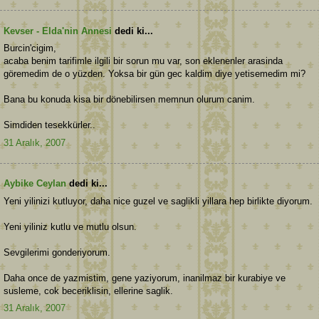
Kevser - Elda'nin Annesi
dedi ki...
Burcin'cigim,
acaba benim tarifimle ilgili bir sorun mu var, son eklenenler arasinda
göremedim de o yüzden. Yoksa bir gün gec kaldim diye yetisemedim mi?
Bana bu konuda kisa bir dönebilirsen memnun olurum canim.
Simdiden tesekkürler..
31 Aralık, 2007
Aybike Ceylan
dedi ki...
Yeni yilinizi kutluyor, daha nice guzel ve saglikli yillara hep birlikte diyorum.
Yeni yiliniz kutlu ve mutlu olsun.
Sevgilerimi gonderiyorum.
Daha once de yazmistim, gene yaziyorum, inanilmaz bir kurabiye ve
susleme, cok beceriklisin, ellerine saglik.
31 Aralık, 2007