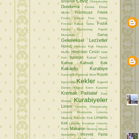
Ceviz
Brownie
Cheesecake
Dondurma
Ekmek
Elmalı
Frambuaz
Fındık
Muffin
Fındık Krokan
Fırın Sütlaç
Fıstık
Fırında Kabak Tatlısı
Fıstıklı Dondurma
Fıstıklı
Ganaj
Muhallebi
Geleneksel Lezzetler
Havuç
Havuçlu Kek
Havuçlu
Hindistan Cevizi
Muffin
Islak
Ispahan
Kek
Kabak Tatlısı
Kahve
Kahveli Kek
Kakaolu Kurabiye
Kayısı
Karamelli Patlamış Mısır
Kekler
Kazandibi
Kepekli
Ekmek
Keşkül
Krem Karamel
Kremalı Pastalar
Krep
Kurabiyeler
Krokan
Limon
Limonlu Cheesecake
Limonlu Dondurma
Limonlu
Limonlu
Haşhaş Tohumlu Kek
Kek
Limonlu Kurabiye
Limonlu
Makaron
Parfe
Mereng
Meyve
Meyveli Pasta
Aranjmanı