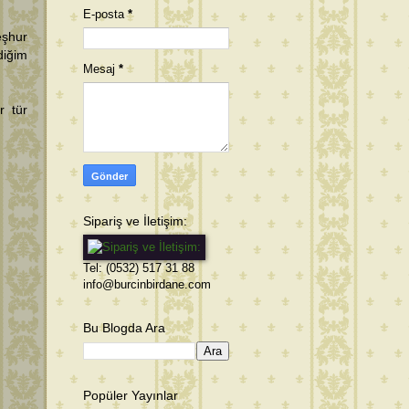
E-posta
*
eşhur
ldiğim
Mesaj
*
r tür
Sipariş ve İletişim:
Tel: (0532) 517 31 88
info@burcinbirdane.com
Bu Blogda Ara
Popüler Yayınlar