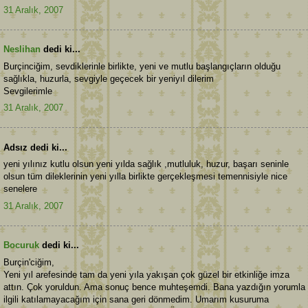
31 Aralık, 2007
Neslihan
dedi ki...
Burçinciğim, sevdiklerinle birlikte, yeni ve mutlu başlangıçların olduğu
sağlıkla, huzurla, sevgiyle geçecek bir yeniyıl dilerim
Sevgilerimle
31 Aralık, 2007
Adsız dedi ki...
yeni yılınız kutlu olsun yeni yılda sağlık ,mutluluk, huzur, başarı seninle
olsun tüm dileklerinin yeni yılla birlikte gerçekleşmesi temennisiyle nice
senelere
31 Aralık, 2007
Bocuruk
dedi ki...
Burçin'ciğim,
Yeni yıl arefesinde tam da yeni yıla yakışan çok güzel bir etkinliğe imza
attın. Çok yoruldun. Ama sonuç bence muhteşemdi. Bana yazdığın yorumla
ilgili katılamayacağım için sana geri dönmedim. Umarım kusuruma