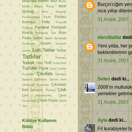
Muffin
Mudcake
Muz
Muzlu
Burçin'ciğim yeni
Mısır
Muffin
Muzlu Pasta
nice yıllar diler
Ekmeği
Mısır Gevreği
Pastacı
Pandispanya
Parfe
31 Aralık, 2007
Kreması
Pelte
Peynirli
Portakal
Portakallı
Poğaça
Krema
Rulo
Portakallı Tart
ebrulitatlar
dedi 
Pasta
Sable
Sable Kurabiye
Susam
Supangle
Susamlı
Yeni yılda, her 
Sütlü Tatlılar
Tartlar
Çubuk
beklentilerinin g
Tatlılar
Tiramisu
31 Aralık, 2007
Topkek
Truff
Trifle
Tuzlu Kek
Tuzlular
Vişne
Çatal
Çatlak
Çikolata
Kurabiye
Çikolata
Selen
dedi ki...
Salamı
Çikolatalı Cevizli Kek
Çikolatalı
Çikolatalı Cupcake
2008’in mutluluk
Çilek
Kek
Çikolatalı Puding
yemekler getirmesi
Çilek Kurabiyeler
Çilekli
Çilekli Pasta
Dondurma
Çilekli
31 Aralık, 2007
Tart
Ayla
dedi ki...
Kötüye Kullanım
Bildir
Fil kurabiyeler h