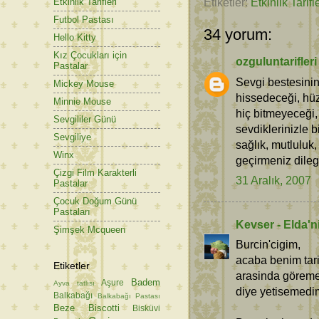
Etiketler:
Etkinlik Tarifle
Etkinlik Tarifleri
Futbol Pastası
34 yorum:
Hello Kitty
Kız Çocukları için
ozguluntarifleri
Pastalar
Sevgi bestesinin 
Mickey Mouse
hissedeceği, hüzü
Minnie Mouse
hiç bitmeyeceği, 
Sevgililer Günü
sevdiklerinizle b
Sevgiliye
sağlık, mutluluk,
Winx
geçirmeniz dileg
Çizgi Film Karakterli
31 Aralık, 2007
Pastalar
Çocuk Doğum Günü
Pastaları
Kevser - Elda'n
Şimşek Mcqueen
Burcin'cigim,
acaba benim tarif
Etiketler
arasinda göreme
Badem
Aşure
Ayva tatlısı
diye yetisemedi
Balkabağı
Balkabağı Pastası
Beze
Biscotti
Bisküvi