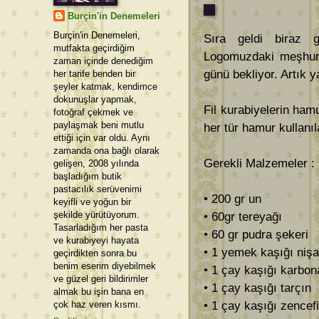
Burçin'in Denemeleri
Burçin'in Denemeleri,
Sıra geldi biraz g
mutfakta geçirdiğim
Logomuzdaki meşhur f
zaman içinde denediğim
günü bekliyor. Artık 
her tarife benden bir
şeyler katmak, kendimce
dokunuşlar yapmak,
Fil kurabiyelerin ha
fotoğraf çekmek ve
paylaşmak beni mutlu
her tür hamur kullanıl
ettiği için var oldu. Aynı
zamanda ona bağlı olarak
Gerekli Malzemeler : (
gelişen, 2008 yılında
başladığım butik
pastacılık serüvenimi
• 200 gr un
keyifli ve yoğun bir
şekilde yürütüyorum.
• 60gr tereyağı
Tasarladığım her pasta
• 60 gr pudra şekeri
ve kurabiyeyi hayata
• 1 yemek kaşığı nişa
geçirdikten sonra bu
benim eserim diyebilmek
• 1 çay kaşığı karbon
ve güzel geri bildirimler
• 1 çay kaşığı tarçın
almak bu işin bana en
çok haz veren kısmı.
• 1 çay kaşığı zencefi