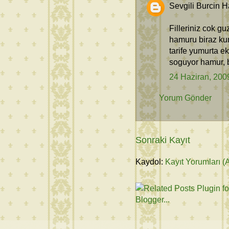
Sevgili Burcin 
Filleriniz cok 
hamuru biraz ku
tarife yumurta 
soguyor hamur, ba
24 Haziran, 200
Yorum Gönder
Sonraki Kayıt
Kaydol:
Kayıt Yorumları (