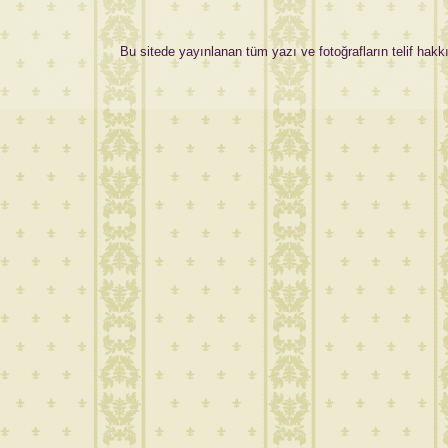
Bu sitede yayınlanan tüm yazı ve fotoğrafların telif hakkı