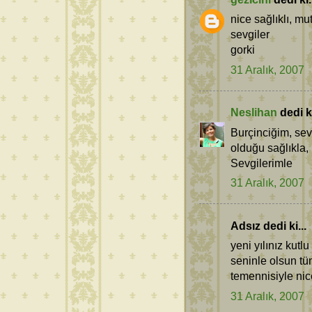
nice sağlıklı, mut
sevgiler
gorki
31 Aralık, 2007
Neslihan
dedi ki
Burçinciğim, sevd
olduğu sağlıkla, 
Sevgilerimle
31 Aralık, 2007
Adsız dedi ki...
yeni yılınız kutl
seninle olsun tüm
temennisiyle nic
31 Aralık, 2007