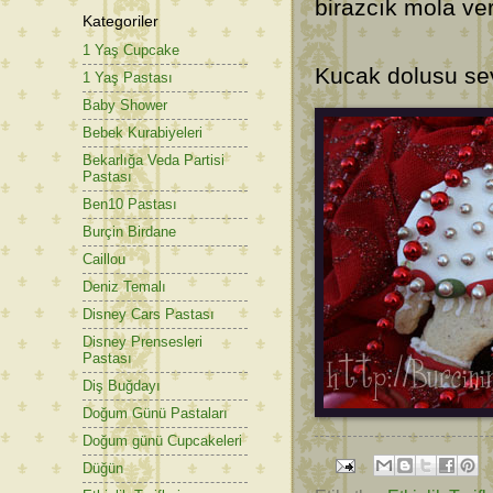
birazcık mola ve
Kategoriler
1 Yaş Cupcake
Kucak dolusu sev
1 Yaş Pastası
Baby Shower
Bebek Kurabiyeleri
Bekarlığa Veda Partisi
Pastası
Ben10 Pastası
Burçin Birdane
Caillou
Deniz Temalı
Disney Cars Pastası
Disney Prensesleri
Pastası
Diş Buğdayı
Doğum Günü Pastaları
Doğum günü Cupcakeleri
Düğün