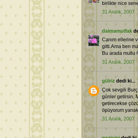
birlikte nice sen
31 Aralık, 2007
daimamutfak
de
Canım ellerine v
gitti.Ama ben m
Bu arada mutlu hu
31 Aralık, 2007
gülriz
dedi ki...
Çok sevgili Burç
günler getirsin. 
getirecekse çözü
öpüyorum yanak
31 Aralık, 2007
gezicini
dedi ki.