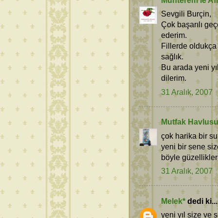
Sevgili Burçin,
Çok başarılı geçe
ederim.
Fillerde oldukça
sağlık.
Bu arada yeni yıl
dilerim.
31 Aralık, 2007
Mutfak Havlus
çok harika bir su
yeni bir sene si
böyle güzellikler
31 Aralık, 2007
Melek*
dedi ki...
yeni yıl size ve 