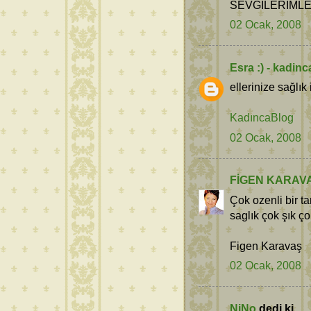
SEVGİLERİMLE.
02 Ocak, 2008
Esra :) - kadin
ellerinize sağlı
KadıncaBlog
02 Ocak, 2008
FİGEN KARAV
Çok ozenli bir t
saglık çok şık ço
Figen Karavaş
02 Ocak, 2008
NiNo
dedi ki...