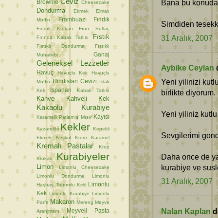
Ceviz
Bana bu konuda 
Brownie
Cheesecake
Dondurma
Ekmek
Elmalı
Frambuaz
Fındık
Muffin
Simdiden tesekkü
Fındık Krokan
Fırın Sütlaç
Fıstık
31 Aralık, 2007
Fırında Kabak Tatlısı
Fıstıklı Dondurma
Fıstıklı
Ganaj
Muhallebi
Geleneksel Lezzetler
Aybike Ceylan
d
Havuç
Havuçlu Kek
Havuçlu
Yeni yilinizi kut
Hindistan Cevizi
Muffin
Islak
Ispahan
Kek
Kabak Tatlısı
birlikte diyorum.
Kahve
Kahveli Kek
Kakaolu Kurabiye
Yeni yiliniz kutl
Kayısı
Karamelli Patlamış Mısır
Kekler
Kazandibi
Kepekli
Sevgilerimi gon
Ekmek
Keşkül
Krem Karamel
Kremalı Pastalar
Krep
Kurabiyeler
Daha once de ya
Krokan
Limon
kurabiye ve susle
Limonlu Cheesecake
Limonlu Dondurma
Limonlu
31 Aralık, 2007
Limonlu
Haşhaş Tohumlu Kek
Kek
Limonlu Kurabiye
Limonlu
Makaron
Parfe
Mereng
Meyve
Nalan Kaplan
de
Meyveli Pasta
Aranjmanı