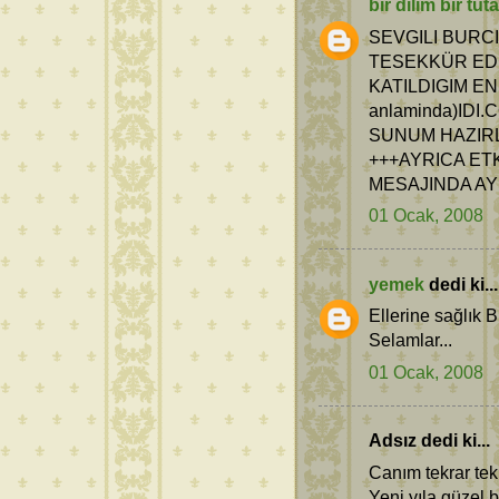
bir dilim bir tu
SEVGILI BURC
TESEKKÜR ED
KATILDIGIM EN
anlaminda)IDI
SUNUM HAZIRL
+++AYRICA ET
MESAJINDA AYR
01 Ocak, 2008
yemek
dedi ki...
Ellerine sağlık B
Selamlar...
01 Ocak, 2008
Adsız dedi ki...
Canım tekrar tekr
Yeni yıla güzel 