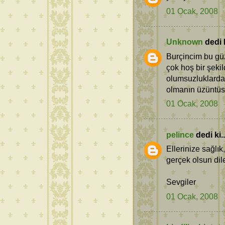
01 Ocak, 2008
Unknown
dedi k
Burçincim bu güz
çok hoş bir şeki
olumsuzluklardan
olmanın üzüntüsü
01 Ocak, 2008
pelince
dedi ki..
Ellerinize sağlık
gerçek olsun dil
Sevgiler
01 Ocak, 2008