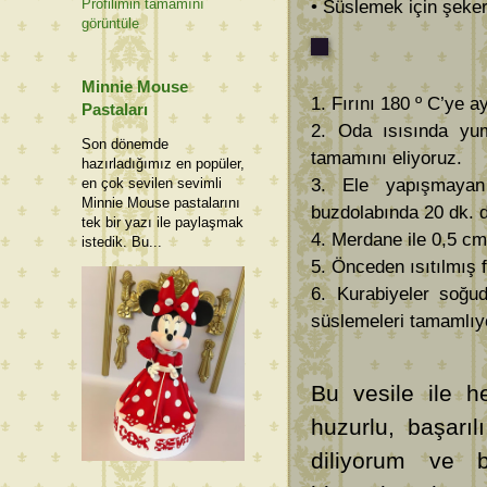
Profilimin tamamını
• Süslemek için şeker 
görüntüle
Minnie Mouse
1. Fırını 180 º C’ye a
Pastaları
2. Oda ısısında yum
Son dönemde
tamamını eliyoruz.
hazırladığımız en popüler,
3. Ele yapışmayan
en çok sevilen sevimli
Minnie Mouse pastalarını
buzdolabında 20 dk. d
tek bir yazı ile paylaşmak
4. Merdane ile 0,5 cm
istedik. Bu...
5. Önceden ısıtılmış f
6. Kurabiyeler soğu
süslemeleri tamamlıy
Bu vesile ile he
huzurlu, başarıl
diliyorum ve b