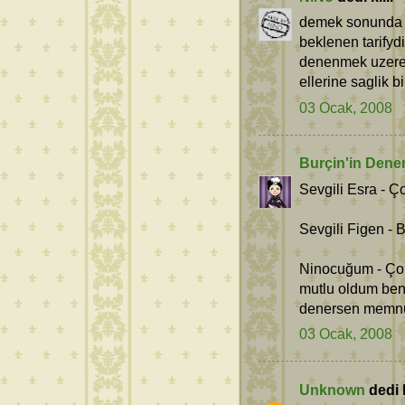
demek sonunda gel
beklenen tarifyd
denenmek uzered
ellerine saglik b
03 Ocak, 2008
Burçin'in Dene
Sevgili Esra - Ç
Sevgili Figen - 
Ninocuğum - Çok
mutlu oldum ben
denersen memnun
03 Ocak, 2008
Unknown
dedi k