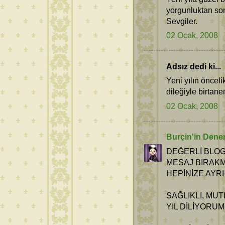
yorgunluktan so
Sevgiler.
02 Ocak, 2008
Adsız dedi ki...
Yeni yılın önceli
dileğiyle birtan
02 Ocak, 2008
Burçin'in Dene
DEĞERLİ BLOG
MESAJ BIRAKM
HEPİNİZE AYR
SAĞLIKLI, MUT
YIL DİLİYORUM.