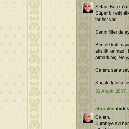
Selam Burçin'ci
Süper bir etkinl
tarifler var.
Senin filler de ay
Ben de katılmay
aksilik kalmadı.
olmadı hiç. Ne ya
Canım, sana sevdi
Kucak dolusu sev
31 Aralık, 2007
ebruakin
dedi ki
Canım,
Kurabiye evi he