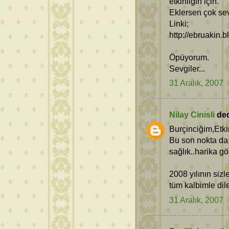
etkinliğin için.
Eklersen çok sev
Linki;
http://ebruakin.
Öpüyorum.
Sevgiler...
31 Aralık, 2007
Nilay Cinisli
dedi
Burçinciğim,Etki
Bu son nokta da 
sağlık..harika gör
2008 yılının sizl
tüm kalbimle dil
31 Aralık, 2007