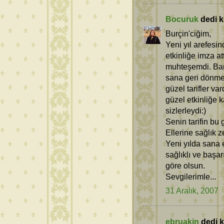
Bocuruk
dedi ki
Burçin'ciğim,
Yeni yıl arefesin
etkinliğe imza a
muhteşemdi. Bana
sana geri dönm
güzel tarifler va
güzel etkinliğe
sizlerleydi:)
Senin tarifin bu g
Ellerine sağlık z
Yeni yılda sana e
sağlıklı ve başa
göre olsun.
Sevgilerimle...
31 Aralık, 2007
ebruakin
dedi ki