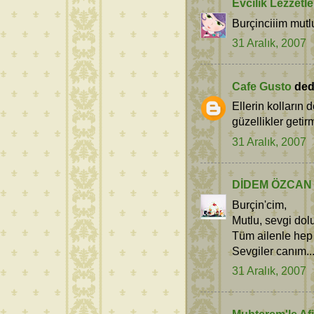
Evcilik Lezzetle
Burçinciiim mutlu 
31 Aralık, 2007
Cafe Gusto
dedi
Ellerin kolların 
güzellikler getirm
31 Aralık, 2007
DİDEM ÖZCAN
Burçin'cim,
Mutlu, sevgi dolu,
Tüm ailenle hep 
Sevgiler canım...
31 Aralık, 2007
Muhterem'le Afi