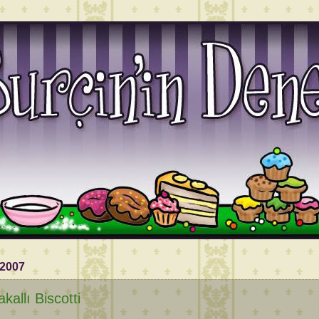
 2007
akallı Biscotti