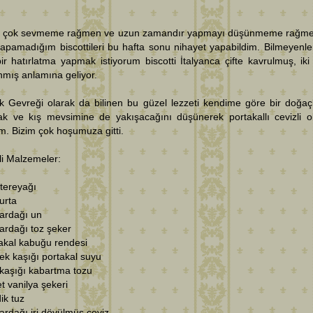
ı çok sevmeme rağmen ve uzun zamandır yapmayı düşünmeme rağme
yapamadığım biscottileri bu hafta sonu nihayet yapabildim. Bilmeyenler
ir hatırlatma yapmak istiyorum biscotti İtalyanca çifte kavrulmuş, iki
anmış anlamına geliyor.
ik Gevreği olarak da bilinen bu güzel lezzeti kendime göre bir doğa
ak ve kış mevsimine de yakışacağını düşünerek portakallı cevizli o
im. Bizim çok hoşumuza gitti.
li Malzemeler:
 tereyağı
urta
ardağı un
ardağı toz şeker
akal kabuğu rendesi
k kaşığı portakal suyu
ı kaşığı kabartma tozu
t vanilya şekeri
ik tuz
ardağı iri dövülmüş ceviz