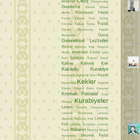
Ceviz
Brownie
Cheesecake
Dondurma
Ekmek
Elmalı
Frambuaz
Fındık
Muffin
Fındık Krokan
Fırın Sütlaç
Fıstık
Fırında Kabak Tatlısı
Fıstıklı Dondurma
Fıstıklı
Ganaj
Muhallebi
Geleneksel Lezzetler
Havuç
Havuçlu Kek
Havuçlu
Hindistan Cevizi
Muffin
Islak
Ispahan
Kek
Kabak Tatlısı
Kahve
Kahveli Kek
Kakaolu Kurabiye
Kayısı
Karamelli Patlamış Mısır
Kekler
Kazandibi
Kepekli
Ekmek
Keşkül
Krem Karamel
Kremalı Pastalar
Krep
Kurabiyeler
Krokan
Limon
Limonlu Cheesecake
Limonlu Dondurma
Limonlu
Limonlu
Haşhaş Tohumlu Kek
Kek
Limonlu Kurabiye
Limonlu
Makaron
Parfe
Mereng
Meyve
Meyveli Pasta
Aranjmanı