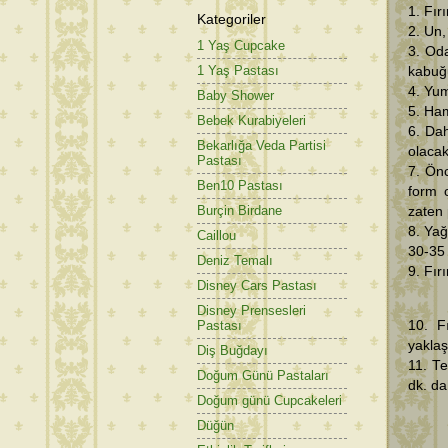
1. Fır
Kategoriler
2. Un,
1 Yaş Cupcake
3. Oda
1 Yaş Pastası
kabuğ
4. Yum
Baby Shower
5. Ham
Bebek Kurabiyeleri
6. Dah
Bekarlığa Veda Partisi
olacak
Pastası
7. Önc
Ben10 Pastası
form 
Burçin Birdane
zaten 
8. Yağ
Caillou
30-35 
Deniz Temalı
9. Fır
Disney Cars Pastası
Disney Prensesleri
10. F
Pastası
yaklaş
Diş Buğdayı
11. Te
Doğum Günü Pastaları
dk. da
Doğum günü Cupcakeleri
Düğün