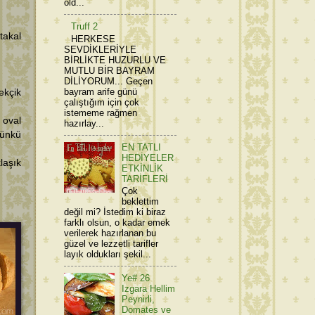
old...
Truff 2
takal
HERKESE
SEVDİKLERİYLE
BİRLİKTE HUZURLU VE
MUTLU BİR BAYRAM
DİLİYORUM... Geçen
bayram arife günü
ekçik
çalıştığım için çok
istememe rağmen
 oval
hazırlay...
Çünkü
EN TATLI
HEDİYELER
klaşık
ETKİNLİK
TARİFLERİ
Çok
beklettim
değil mi? İstedim ki biraz
farklı olsun, o kadar emek
verilerek hazırlanan bu
güzel ve lezzetli tarifler
layık oldukları şekil...
Ye# 26
Izgara Hellim
Peynirli,
Domates ve