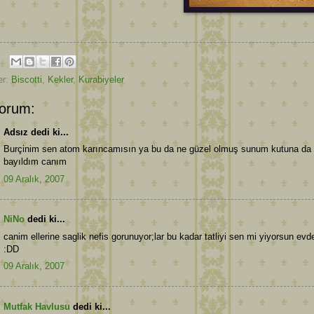
er:
Biscotti
,
Kekler
,
Kurabiyeler
orum:
Adsız dedi ki...
Burçinim sen atom karıncamısın ya bu da ne güzel olmuş sunum kutuna da
bayıldım canım
09 Aralık, 2007
NiNo
dedi ki...
canim ellerine saglik nefis gorunuyor;lar bu kadar tatliyi sen mi yiyorsun evd
:DD
09 Aralık, 2007
Mutfak Havlusu
dedi ki...