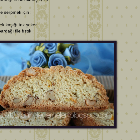
e serpmek için :
k kaşığı toz şeker
ardağı file fıstık