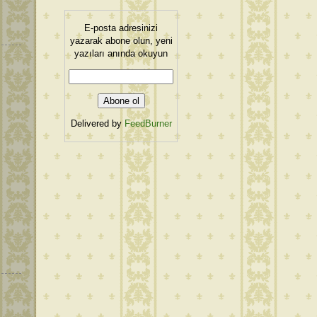
E-posta adresinizi
yazarak abone olun, yeni
yazıları anında okuyun
Delivered by
FeedBurner