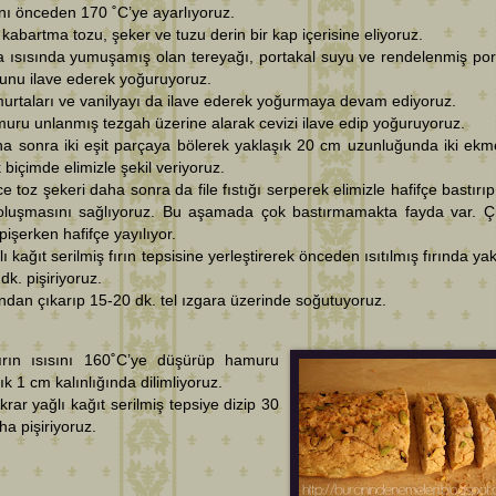
ını önceden 170 ˚C’ye ayarlıyoruz.
 kabartma tozu, şeker ve tuzu derin bir kap içerisine eliyoruz.
 ısısında yumuşamış olan tereyağı, portakal suyu ve rendelenmiş por
unu ilave ederek yoğuruyoruz.
urtaları ve vanilyayı da ilave ederek yoğurmaya devam ediyoruz.
uru unlanmış tezgah üzerine alarak cevizi ilave edip yoğuruyoruz.
a sonra iki eşit parçaya bölerek yaklaşık 20 cm uzunluğunda iki ekm
 biçimde elimizle şekil veriyoruz.
e toz şekeri daha sonra da file fıstığı serperek elimizle hafifçe bastırıp
oluşmasını sağlıyoruz. Bu aşamada çok bastırmamakta fayda var. 
pişerken hafifçe yayılıyor.
lı kağıt serilmiş fırın tepsisine yerleştirerek önceden ısıtılmış fırında ya
dk. pişiriyoruz.
ından çıkarıp 15-20 dk. tel ızgara üzerinde soğutuyoruz.
ırın ısısını 160˚C’ye düşürüp hamuru
ık 1 cm kalınlığında dilimliyoruz.
krar yağlı kağıt serilmiş tepsiye dizip 30
ha pişiriyoruz.