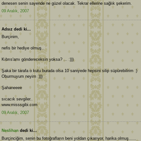
denesen senin sayende ne güzel olacak. Tekrar ellerine sağlık şekerim.
09 Aralık, 2007
Adsız dedi ki...
Burçinim,
nefis bir hediye olmuş..
Kıbrıs'amı göndereceksin yoksa? ... :)))
Şaka bir tarafa o kutu burada olsa 10 saniyede hepsini silip süpürebilirim :)
Oburmuyum neyim :)))
Şahaneeee
sıcacık sevgiler..
www.misssgibi.com
09 Aralık, 2007
Neslihan
dedi ki...
Burçinciğim, senin bu fotoğrafların beni yoldan çıkarıyor, harika olmuş......