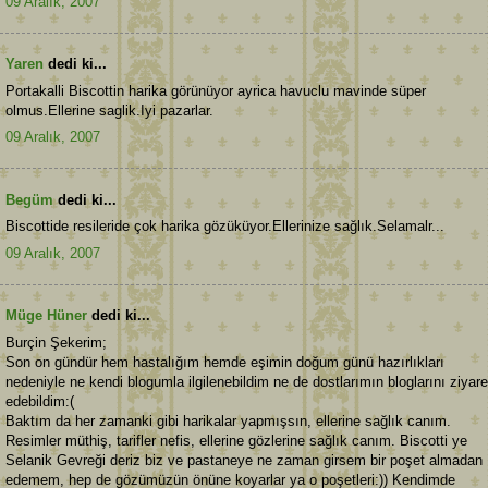
09 Aralık, 2007
Yaren
dedi ki...
Portakalli Biscottin harika görünüyor ayrica havuclu mavinde süper
olmus.Ellerine saglik.Iyi pazarlar.
09 Aralık, 2007
Begüm
dedi ki...
Biscottide resileride çok harika gözüküyor.Ellerinize sağlık.Selamalr...
09 Aralık, 2007
Müge Hüner
dedi ki...
Burçin Şekerim;
Son on gündür hem hastalığım hemde eşimin doğum günü hazırlıkları
nedeniyle ne kendi blogumla ilgilenebildim ne de dostlarımın bloglarını ziyare
edebildim:(
Baktım da her zamanki gibi harikalar yapmışsın, ellerine sağlık canım.
Resimler müthiş, tarifler nefis, ellerine gözlerine sağlık canım. Biscotti ye
Selanik Gevreği deriz biz ve pastaneye ne zaman girsem bir poşet almadan
edemem, hep de gözümüzün önüne koyarlar ya o poşetleri:)) Kendimde