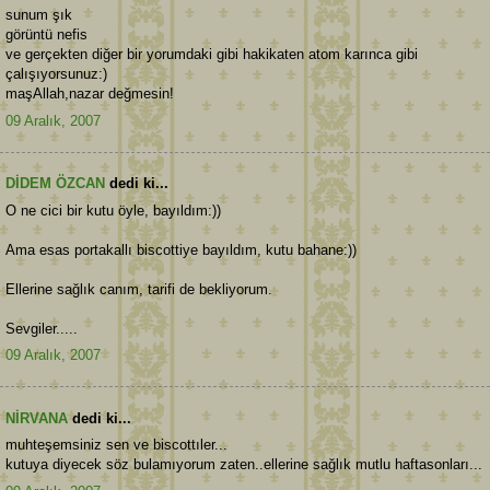
sunum şık
görüntü nefis
ve gerçekten diğer bir yorumdaki gibi hakikaten atom karınca gibi
çalışıyorsunuz:)
maşAllah,nazar değmesin!
09 Aralık, 2007
DİDEM ÖZCAN
dedi ki...
O ne cici bir kutu öyle, bayıldım:))
Ama esas portakallı biscottiye bayıldım, kutu bahane:))
Ellerine sağlık canım, tarifi de bekliyorum.
Sevgiler.....
09 Aralık, 2007
NİRVANA
dedi ki...
muhteşemsiniz sen ve biscottıler...
kutuya diyecek söz bulamıyorum zaten..ellerine sağlık mutlu haftasonları...