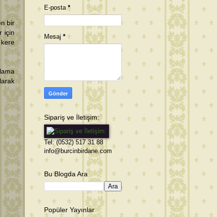
E-posta
*
n bir
 için
Mesaj
*
 kere
çlama
larak
Sipariş ve İletişim:
Tel: (0532) 517 31 88
info@burcinbirdane.com
Bu Blogda Ara
Popüler Yayınlar