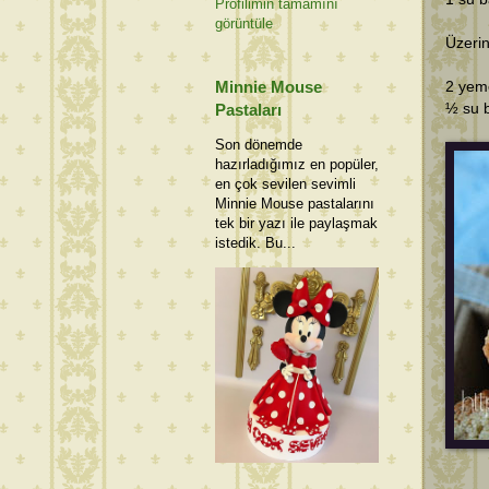
Profilimin tamamını
görüntüle
Üzerin
Minnie Mouse
2 yeme
½ su b
Pastaları
Son dönemde
hazırladığımız en popüler,
en çok sevilen sevimli
Minnie Mouse pastalarını
tek bir yazı ile paylaşmak
istedik. Bu...