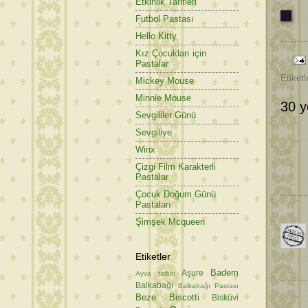
Etkinlik Tarifleri
Futbol Pastası
Hello Kitty
Kız Çocukları için
Pastalar
Etiketl
Mickey Mouse
Minnie Mouse
30 y
Sevgililer Günü
Sevgiliye
Winx
Çizgi Film Karakterli
Pastalar
Çocuk Doğum Günü
Pastaları
Şimşek Mcqueen
Etiketler
Badem
Aşure
Ayva tatlısı
Balkabağı
Balkabağı Pastası
Beze
Biscotti
Bisküvi