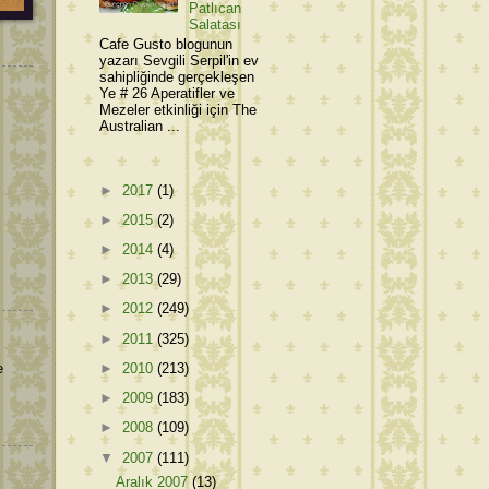
Patlıcan
Salatası
Cafe Gusto blogunun
yazarı Sevgili Serpil'in ev
sahipliğinde gerçekleşen
Ye # 26 Aperatifler ve
Mezeler etkinliği için The
Australian ...
►
2017
(1)
►
2015
(2)
►
2014
(4)
►
2013
(29)
►
2012
(249)
►
2011
(325)
e
►
2010
(213)
►
2009
(183)
►
2008
(109)
▼
2007
(111)
Aralık 2007
(13)