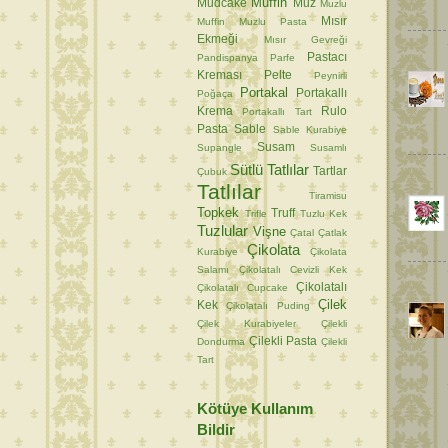
Muffin
Mudcake
Muz
Muzlu
Mısır
Muffin
Muzlu Pasta
Ekmeği
Mısır Gevreği
Pastacı
Pandispanya
Parfe
Kreması
Pelte
Peynirli
Portakal
Portakallı
Poğaça
Krema
Rulo
Portakallı Tart
Pasta
Sable
Sable Kurabiye
Susam
Supangle
Susamlı
Sütlü Tatlılar
Tartlar
Çubuk
Tatlılar
Tiramisu
Topkek
Truff
Trifle
Tuzlu Kek
Tuzlular
Vişne
Çatal
Çatlak
Çikolata
Kurabiye
Çikolata
Salamı
Çikolatalı Cevizli Kek
Çikolatalı
Çikolatalı Cupcake
Çilek
Kek
Çikolatalı Puding
Çilek Kurabiyeler
Çilekli
Çilekli Pasta
Dondurma
Çilekli
Tart
Kötüye Kullanım
Bildir