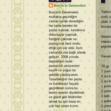
Burçin'in Denemeleri
Tadın
Burçin'in Denemeleri,
mutfakta geçirdiğim
türlü 
zaman içinde denediğim
ufak b
her tarife benden bir
fırınl
şeyler katmak, kendimce
dokunuşlar yapmak,
Selan
fotoğraf çekmek ve
yapar
paylaşmak beni mutlu
pişird
ettiği için var oldu. Aynı
zamanda ona bağlı olarak
Gerek
gelişen, 2008 yılında
başladığım butik
pastacılık serüvenimi
70 gr.
keyifli ve yoğun bir
2 yum
şekilde yürütüyorum.
2 su b
Tasarladığım her pasta
1 su b
ve kurabiyeyi hayata
1 port
geçirdikten sonra bu
2 yeme
benim eserim diyebilmek
1 tatl
ve güzel geri bildirimler
1 pake
almak bu işin bana en
çok haz veren kısmı.
1 çimd
1 su b