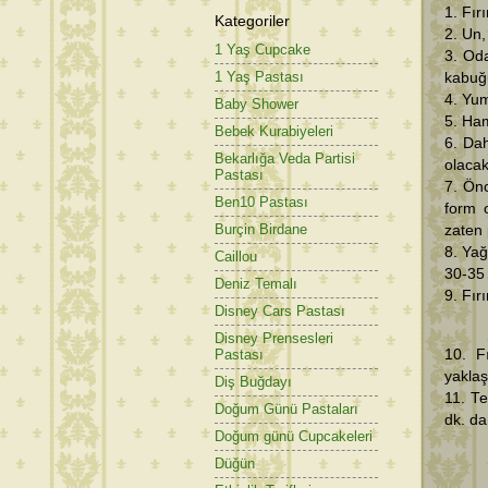
1. Fır
Kategoriler
2. Un,
1 Yaş Cupcake
3. Oda
1 Yaş Pastası
kabuğ
4. Yum
Baby Shower
5. Ham
Bebek Kurabiyeleri
6. Dah
Bekarlığa Veda Partisi
olacak
Pastası
7. Önc
Ben10 Pastası
form 
Burçin Birdane
zaten 
8. Yağ
Caillou
30-35 
Deniz Temalı
9. Fır
Disney Cars Pastası
Disney Prensesleri
10. F
Pastası
yaklaş
Diş Buğdayı
11. Te
Doğum Günü Pastaları
dk. da
Doğum günü Cupcakeleri
Düğün