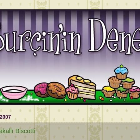
 2007
akallı Biscotti