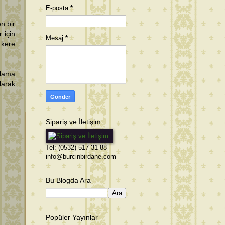
E-posta
*
n bir
 için
Mesaj
*
 kere
çlama
larak
Sipariş ve İletişim:
Tel: (0532) 517 31 88
info@burcinbirdane.com
Bu Blogda Ara
Popüler Yayınlar