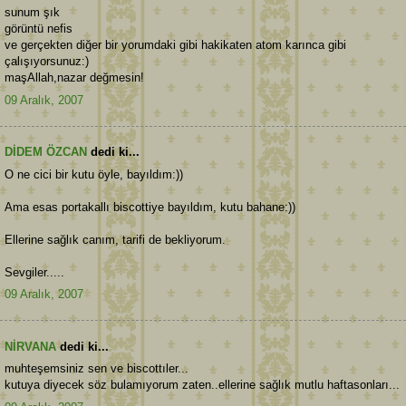
sunum şık
görüntü nefis
ve gerçekten diğer bir yorumdaki gibi hakikaten atom karınca gibi
çalışıyorsunuz:)
maşAllah,nazar değmesin!
09 Aralık, 2007
DİDEM ÖZCAN
dedi ki...
O ne cici bir kutu öyle, bayıldım:))
Ama esas portakallı biscottiye bayıldım, kutu bahane:))
Ellerine sağlık canım, tarifi de bekliyorum.
Sevgiler.....
09 Aralık, 2007
NİRVANA
dedi ki...
muhteşemsiniz sen ve biscottıler...
kutuya diyecek söz bulamıyorum zaten..ellerine sağlık mutlu haftasonları...