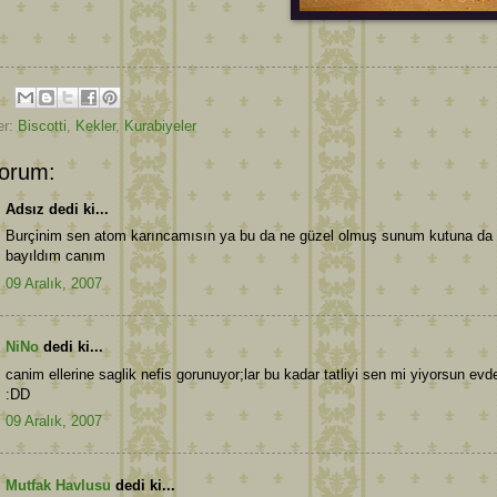
er:
Biscotti
,
Kekler
,
Kurabiyeler
orum:
Adsız dedi ki...
Burçinim sen atom karıncamısın ya bu da ne güzel olmuş sunum kutuna da
bayıldım canım
09 Aralık, 2007
NiNo
dedi ki...
canim ellerine saglik nefis gorunuyor;lar bu kadar tatliyi sen mi yiyorsun evd
:DD
09 Aralık, 2007
Mutfak Havlusu
dedi ki...