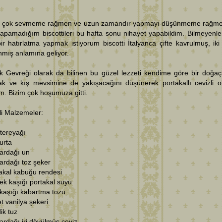
ı çok sevmeme rağmen ve uzun zamandır yapmayı düşünmeme rağme
yapamadığım biscottileri bu hafta sonu nihayet yapabildim. Bilmeyenler
ir hatırlatma yapmak istiyorum biscotti İtalyanca çifte kavrulmuş, iki
anmış anlamına geliyor.
ik Gevreği olarak da bilinen bu güzel lezzeti kendime göre bir doğa
ak ve kış mevsimine de yakışacağını düşünerek portakallı cevizli o
im. Bizim çok hoşumuza gitti.
li Malzemeler:
 tereyağı
urta
ardağı un
ardağı toz şeker
akal kabuğu rendesi
k kaşığı portakal suyu
ı kaşığı kabartma tozu
t vanilya şekeri
ik tuz
ardağı iri dövülmüş ceviz