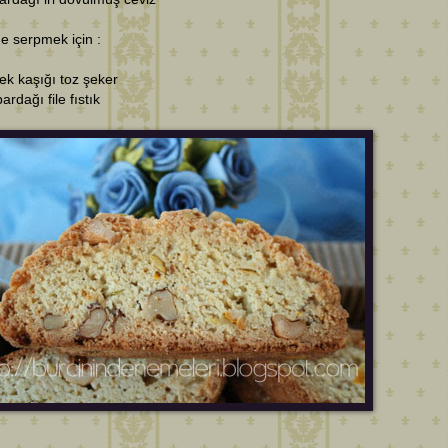
e serpmek için :
k kaşığı toz şeker
ardağı file fıstık