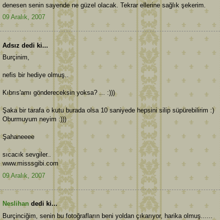
denesen senin sayende ne güzel olacak. Tekrar ellerine sağlık şekerim.
09 Aralık, 2007
Adsız dedi ki...
Burçinim,
nefis bir hediye olmuş..
Kıbrıs'amı göndereceksin yoksa? ... :)))
Şaka bir tarafa o kutu burada olsa 10 saniyede hepsini silip süpürebilirim :)
Oburmuyum neyim :)))
Şahaneeee
sıcacık sevgiler..
www.misssgibi.com
09 Aralık, 2007
Neslihan
dedi ki...
Burçinciğim, senin bu fotoğrafların beni yoldan çıkarıyor, harika olmuş......