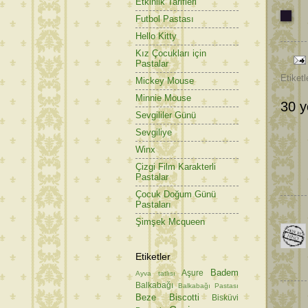
Etkinlik Tarifleri
Futbol Pastası
Hello Kitty
Kız Çocukları için
Pastalar
Etiketl
Mickey Mouse
Minnie Mouse
30 y
Sevgililer Günü
Sevgiliye
Winx
Çizgi Film Karakterli
Pastalar
Çocuk Doğum Günü
Pastaları
Şimşek Mcqueen
Etiketler
Badem
Aşure
Ayva tatlısı
Balkabağı
Balkabağı Pastası
Beze
Biscotti
Bisküvi