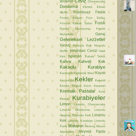
Ceviz
Brownie
Cheesecake
Dondurma
Ekmek
Elmalı
Frambuaz
Fındık
Muffin
Fındık Krokan
Fırın Sütlaç
Fıstık
Fırında Kabak Tatlısı
Fıstıklı Dondurma
Fıstıklı
Ganaj
Muhallebi
Geleneksel Lezzetler
Havuç
Havuçlu Kek
Havuçlu
Hindistan Cevizi
Muffin
Islak
Ispahan
Kek
Kabak Tatlısı
Kahve
Kahveli Kek
Kakaolu Kurabiye
Kayısı
Karamelli Patlamış Mısır
Kekler
Kazandibi
Kepekli
Ekmek
Keşkül
Krem Karamel
Kremalı Pastalar
Krep
Kurabiyeler
Krokan
Limon
Limonlu Cheesecake
Limonlu Dondurma
Limonlu
Limonlu
Haşhaş Tohumlu Kek
Kek
Limonlu Kurabiye
Limonlu
Makaron
Parfe
Mereng
Meyve
Meyveli Pasta
Aranjmanı