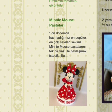
Profilimin tamamını
görüntüle
Üzerin
Minnie Mouse
2 yeme
½ su b
Pastaları
Son dönemde
hazırladığımız en popüler,
en çok sevilen sevimli
Minnie Mouse pastalarını
tek bir yazı ile paylaşmak
istedik. Bu...