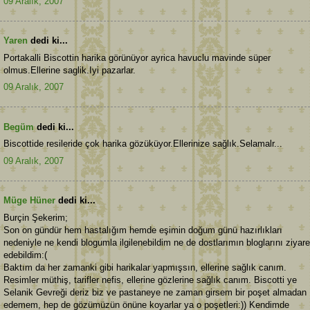
09 Aralık, 2007
Yaren
dedi ki...
Portakalli Biscottin harika görünüyor ayrica havuclu mavinde süper
olmus.Ellerine saglik.Iyi pazarlar.
09 Aralık, 2007
Begüm
dedi ki...
Biscottide resileride çok harika gözüküyor.Ellerinize sağlık.Selamalr...
09 Aralık, 2007
Müge Hüner
dedi ki...
Burçin Şekerim;
Son on gündür hem hastalığım hemde eşimin doğum günü hazırlıkları
nedeniyle ne kendi blogumla ilgilenebildim ne de dostlarımın bloglarını ziyare
edebildim:(
Baktım da her zamanki gibi harikalar yapmışsın, ellerine sağlık canım.
Resimler müthiş, tarifler nefis, ellerine gözlerine sağlık canım. Biscotti ye
Selanik Gevreği deriz biz ve pastaneye ne zaman girsem bir poşet almadan
edemem, hep de gözümüzün önüne koyarlar ya o poşetleri:)) Kendimde