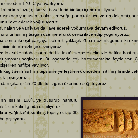
ını önceden 170 ˚C’ye ayarlıyoruz.
 kabartma tozu, şeker ve tuzu derin bir kap içerisine eliyoruz.
 ısısında yumuşamış olan tereyağı, portakal suyu ve rendelenmiş por
unu ilave ederek yoğuruyoruz.
urtaları ve vanilyayı da ilave ederek yoğurmaya devam ediyoruz.
uru unlanmış tezgah üzerine alarak cevizi ilave edip yoğuruyoruz.
a sonra iki eşit parçaya bölerek yaklaşık 20 cm uzunluğunda iki ekm
 biçimde elimizle şekil veriyoruz.
e toz şekeri daha sonra da file fıstığı serperek elimizle hafifçe bastırıp
oluşmasını sağlıyoruz. Bu aşamada çok bastırmamakta fayda var. 
pişerken hafifçe yayılıyor.
lı kağıt serilmiş fırın tepsisine yerleştirerek önceden ısıtılmış fırında ya
dk. pişiriyoruz.
ından çıkarıp 15-20 dk. tel ızgara üzerinde soğutuyoruz.
ırın ısısını 160˚C’ye düşürüp hamuru
ık 1 cm kalınlığında dilimliyoruz.
krar yağlı kağıt serilmiş tepsiye dizip 30
ha pişiriyoruz.