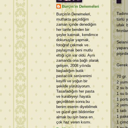
Burçin'in Denemeleri
Tadın
Burçin'in Denemeleri,
mutfakta geçirdiğim
türlü 
zaman içinde denediğim
ufak b
her tarife benden bir
fırınl
şeyler katmak, kendimce
dokunuşlar yapmak,
Selan
fotoğraf çekmek ve
yapar
paylaşmak beni mutlu
pişird
ettiği için var oldu. Aynı
zamanda ona bağlı olarak
Gerek
gelişen, 2008 yılında
başladığım butik
pastacılık serüvenimi
70 gr.
keyifli ve yoğun bir
2 yum
şekilde yürütüyorum.
2 su b
Tasarladığım her pasta
1 su b
ve kurabiyeyi hayata
1 port
geçirdikten sonra bu
2 yeme
benim eserim diyebilmek
1 tatl
ve güzel geri bildirimler
1 pake
almak bu işin bana en
çok haz veren kısmı.
1 çimd
1 su b