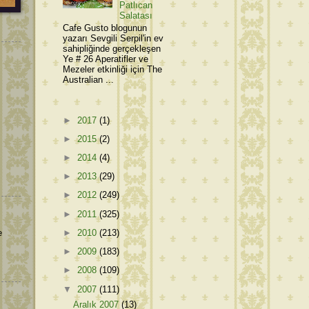
Patlıcan
Salatası
Cafe Gusto blogunun
yazarı Sevgili Serpil'in ev
sahipliğinde gerçekleşen
Ye # 26 Aperatifler ve
Mezeler etkinliği için The
Australian ...
►
2017
(1)
►
2015
(2)
►
2014
(4)
►
2013
(29)
►
2012
(249)
►
2011
(325)
e
►
2010
(213)
►
2009
(183)
►
2008
(109)
▼
2007
(111)
Aralık 2007
(13)