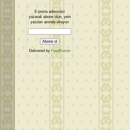
E-posta adresinizi
yazarak abone olun, yeni
yazıları anında okuyun
Delivered by
FeedBurner