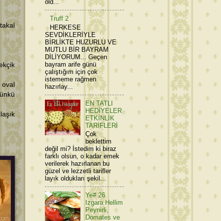
old...
Truff 2
takal
HERKESE
SEVDİKLERİYLE
BİRLİKTE HUZURLU VE
MUTLU BİR BAYRAM
DİLİYORUM... Geçen
bayram arife günü
ekçik
çalıştığım için çok
istememe rağmen
 oval
hazırlay...
Çünkü
EN TATLI
HEDİYELER
klaşık
ETKİNLİK
TARİFLERİ
Çok
beklettim
değil mi? İstedim ki biraz
farklı olsun, o kadar emek
verilerek hazırlanan bu
güzel ve lezzetli tarifler
layık oldukları şekil...
Ye# 26
Izgara Hellim
Peynirli,
Domates ve