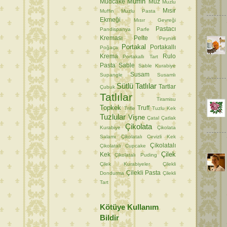
Muffin
Mudcake
Muz
Muzlu
Mısır
Muffin
Muzlu Pasta
Ekmeği
Mısır Gevreği
Pastacı
Pandispanya
Parfe
Kreması
Pelte
Peynirli
Portakal
Portakallı
Poğaça
Krema
Rulo
Portakallı Tart
Pasta
Sable
Sable Kurabiye
Susam
Supangle
Susamlı
Sütlü Tatlılar
Tartlar
Çubuk
Tatlılar
Tiramisu
Topkek
Truff
Trifle
Tuzlu Kek
Tuzlular
Vişne
Çatal
Çatlak
Çikolata
Kurabiye
Çikolata
Salamı
Çikolatalı Cevizli Kek
Çikolatalı
Çikolatalı Cupcake
Çilek
Kek
Çikolatalı Puding
Çilek Kurabiyeler
Çilekli
Çilekli Pasta
Dondurma
Çilekli
Tart
Kötüye Kullanım
Bildir