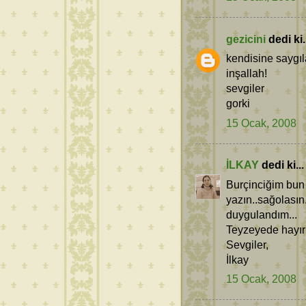
gezicini
dedi ki.
kendisine saygıla
inşallah!
sevgiler
gorki
15 Ocak, 2008
İLKAY
dedi ki...
Burçinciğim bun 
yazın..sağolasın
duygulandım...
Teyzeyede hayırı
Sevgiler,
İlkay
15 Ocak, 2008