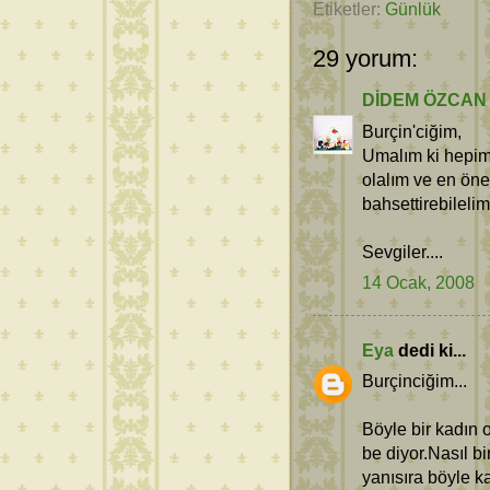
Etiketler:
Günlük
29 yorum:
DİDEM ÖZCAN
Burçin'ciğim,
Umalım ki hepimi
olalım ve en öne
bahsettirebilelim
Sevgiler....
14 Ocak, 2008
Eya
dedi ki...
Burçinciğim...
Böyle bir kadın 
be diyor.Nasıl b
yanısıra böyle ka