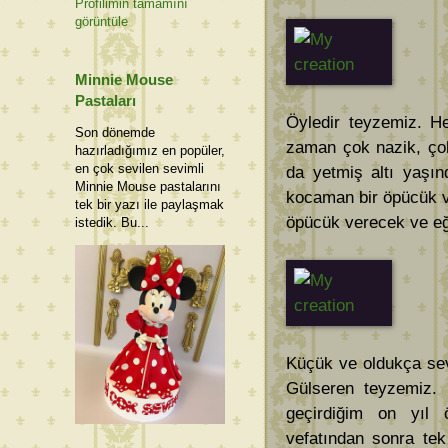
Profilimin tamamını
görüntüle
Minnie Mouse
Pastaları
Öyledir teyzemiz. H
Son dönemde
zaman çok nazik, ço
hazırladığımız en popüler,
en çok sevilen sevimli
da yetmiş altı yaşın
Minnie Mouse pastalarını
kocaman bir öpücük ve
tek bir yazı ile paylaşmak
öpücük verecek ve eğ
istedik. Bu...
Küçük ve oldukça sevi
Gülseren teyzemiz. E
geçirdiğim on yıl 
vefatından sonra tek