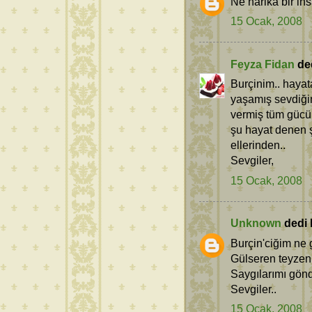
Ne harika bir ins
15 Ocak, 2008
Feyza Fidan
ded
Burçinim.. hayat
yaşamış sevdiği
vermiş tüm gücün
şu hayat denen 
ellerinden..
Sevgiler,
15 Ocak, 2008
Unknown
dedi k
Burçin'ciğim ne 
Gülseren teyzeni
Saygılarımı gön
Sevgiler..
15 Ocak, 2008