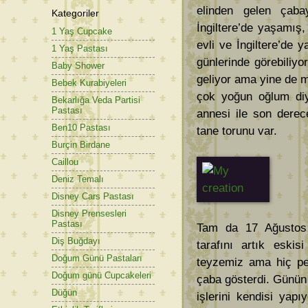
elinden gelen çaba
Kategoriler
İngiltere’de yaşamış,
1 Yaş Cupcake
evli ve İngiltere’de y
1 Yaş Pastası
günlerinde görebiliyo
Baby Shower
geliyor ama yine de 
Bebek Kurabiyeleri
çok yoğun oğlum di
Bekarlığa Veda Partisi
Pastası
annesi ile son derece 
Ben10 Pastası
tane torunu var.
Burçin Birdane
Caillou
Deniz Temalı
Disney Cars Pastası
Disney Prensesleri
Pastası
Tam da 17 Ağustos 
Diş Buğdayı
tarafını artık eskis
Doğum Günü Pastaları
teyzemiz ama hiç pe
Doğum günü Cupcakeleri
çaba gösterdi. Günün 
Düğün
işlerini kendisi yap