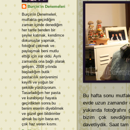
Burçin'in Denemeleri
Burçin'in Denemeleri,
mutfakta geçirdiğim
zaman içinde denediğim
her tarife benden bir
şeyler katmak, kendimce
dokunuşlar yapmak,
fotoğraf çekmek ve
paylaşmak beni mutlu
ettiği için var oldu. Aynı
zamanda ona bağlı olarak
gelişen, 2008 yılında
başladığım butik
pastacılık serüvenimi
keyifli ve yoğun bir
şekilde yürütüyorum.
Tasarladığım her pasta
Bu hafta sonu mutfak
ve kurabiyeyi hayata
evde uzun zamandır e
geçirdikten sonra bu
benim eserim diyebilmek
yukarıda fotoğrafını
ve güzel geri bildirimler
bizim çok sevdiğim
almak bu işin bana en
çok haz veren kısmı.
davetliydik. Saat tam 