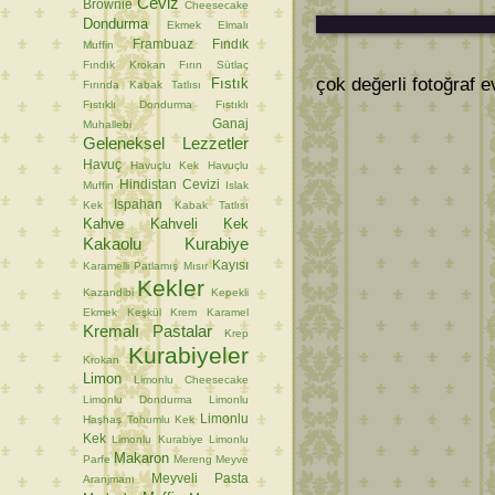
Ceviz
Brownie
Cheesecake
Dondurma
Ekmek
Elmalı
Frambuaz
Fındık
Muffin
Fındık Krokan
Fırın Sütlaç
çok değerli fotoğraf e
Fıstık
Fırında Kabak Tatlısı
Fıstıklı Dondurma
Fıstıklı
Ganaj
Muhallebi
Geleneksel Lezzetler
Havuç
Havuçlu Kek
Havuçlu
Hindistan Cevizi
Muffin
Islak
Ispahan
Kek
Kabak Tatlısı
Kahve
Kahveli Kek
Kakaolu Kurabiye
Kayısı
Karamelli Patlamış Mısır
Kekler
Kazandibi
Kepekli
Ekmek
Keşkül
Krem Karamel
Kremalı Pastalar
Krep
Kurabiyeler
Krokan
Limon
Limonlu Cheesecake
Limonlu Dondurma
Limonlu
Limonlu
Haşhaş Tohumlu Kek
Kek
Limonlu Kurabiye
Limonlu
Makaron
Parfe
Mereng
Meyve
Meyveli Pasta
Aranjmanı