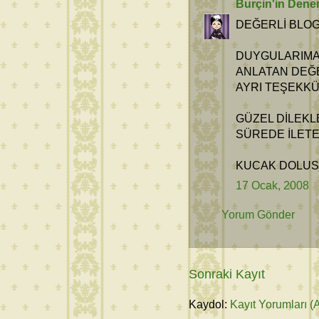
Burçin'in Dene
DEĞERLİ BLOG
DUYGULARIMA
ANLATAN DEĞE
AYRI TEŞEKK
GÜZEL DİLEKL
SÜREDE İLETE
KUCAK DOLUSU
17 Ocak, 2008
Yorum Gönder
Sonraki Kayıt
Kaydol:
Kayıt Yorumları (