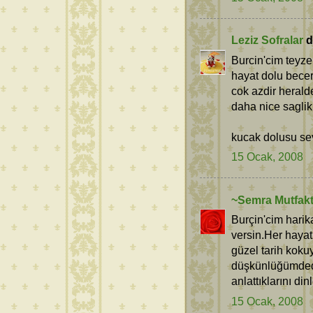
Leziz Sofralar
de
Burcin'cim teyz
hayat dolu becer
cok azdir heralde
daha nice saglikl
kucak dolusu sevg
15 Ocak, 2008
~Semra Mutfak
Burçin'cim harik
versin.Her hayat
güzel tarih koku
düşkünlüğümdedir
anlattıklarını di
15 Ocak, 2008