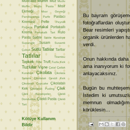
Muffin
Mudcake
Muz
Muzlu
Mısır
Muffin
Muzlu Pasta
Ekmeği
Mısır Gevreği
Bu bayram görüşemedi
Pastacı
Pandispanya
Parfe
Kreması
Pelte
fotoğraflardan oluşt
Peynirli
Portakal
Portakallı
Poğaça
Bear resimleri yapışt
Krema
Rulo
Portakallı Tart
organik ürünlerden ha
Pasta
Sable
Sable Kurabiye
Susam
Supangle
Susamlı
verdi.
Sütlü Tatlılar
Tartlar
Çubuk
Tatlılar
Tiramisu
Onun hakkında daha 
Topkek
Truff
Trifle
Tuzlu Kek
ama inanıyorum ki fot
Tuzlular
Vişne
Çatal
Çatlak
Çikolata
anlayacaksınız.
Kurabiye
Çikolata
Salamı
Çikolatalı Cevizli Kek
Çikolatalı
Çikolatalı Cupcake
Bugün bu muhteşem 
Çilek
Kek
Çikolatalı Puding
Çilek Kurabiyeler
Çilekli
İstedim ki umutsuzl
Çilekli Pasta
Dondurma
Çilekli
memnun olmadığımı
Tart
körüklesin…
Kötüye Kullanım
Bildir