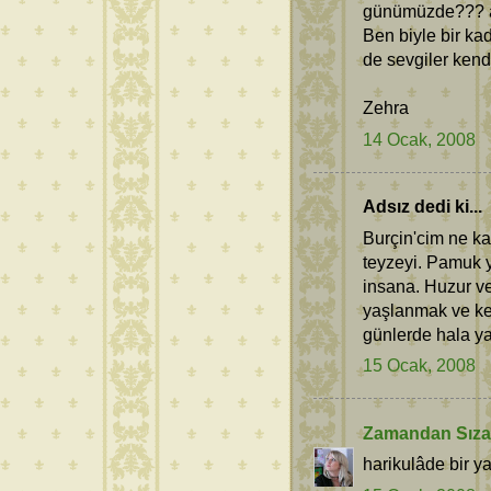
günümüzde??? a
Ben biyle bir ka
de sevgiler kendi
Zehra
14 Ocak, 2008
Adsız dedi ki...
Burçin'cim ne k
teyzeyi. Pamuk 
insana. Huzur ve
yaşlanmak ve key
günlerde hala y
15 Ocak, 2008
Zamandan Sız
harikulâde bir y