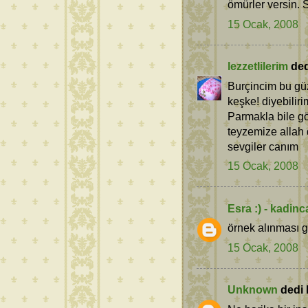
ömürler versin. S
15 Ocak, 2008
lezzetlilerim
dedi
Burçincim bu gü
keşke! diyebilir
Parmakla bile g
teyzemize allah 
sevgiler canım
15 Ocak, 2008
Esra :) - kadin
örnek alınması 
15 Ocak, 2008
Unknown
dedi k