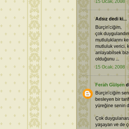
15 Ocak, 2008
Adsız dedi ki...
Burçin'ciğim,
çok duygulandım
mutluluklarını k
mutluluk verici.
anlayabilsek bizd
olduğunu ...
15 Ocak, 2008
Ferah Gülşen
de
Burçin'ciğim sen
besleyen bir tari
yüreğine senin de
Çok duygulanar
yaşayan ve de çe