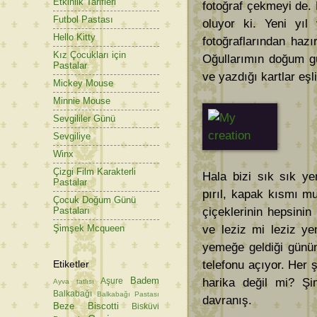
Etkinlik Tarifleri
fotoğraf çekmeyi de. 
Futbol Pastası
oluyor ki. Yeni yı
Hello Kitty
fotoğraflarından hazı
Kız Çocukları için
Oğullarımın doğum gü
Pastalar
ve yazdığı kartlar eşli
Mickey Mouse
Minnie Mouse
Sevgililer Günü
Sevgiliye
Winx
Çizgi Film Karakterli
Hala bizi sık sık ye
Pastalar
pırıl, kapak kısmı mu
Çocuk Doğum Günü
çiçeklerinin hepsini
Pastaları
ve leziz mi leziz ye
Şimşek Mcqueen
yemeğe geldiği günün
Etiketler
telefonu açıyor. Her 
Badem
harika değil mi? Şi
Aşure
Ayva tatlısı
Balkabağı
Balkabağı Pastası
davranış.
Beze
Biscotti
Bisküvi