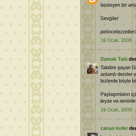
besleyen bir anl
Sevgiler
pelincelezzetler
16 Ocak, 2008
Damak Tadı
dedi
Takdire şayan Gül
anlamlı dersler 
bizlerde böyle b
Paylaşımların iç
teyze ve seninle 
16 Ocak, 2008
canan kufer
dedi