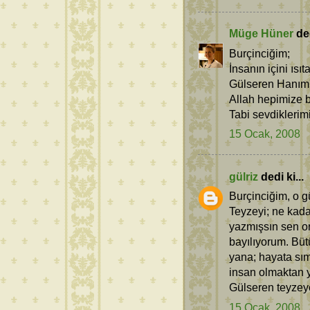
Müge Hüner
ded
Burçinciğim;
İnsanın içini ısıt
Gülseren Hanım'a
Allah hepimize bö
Tabi sevdiklerimiz
15 Ocak, 2008
gülriz
dedi ki...
Burçinciğim, o 
Teyzeyi; ne kad
yazmışsın sen on
bayılıyorum. Büt
yana; hayata sım
insan olmaktan 
Gülseren teyzey
15 Ocak, 2008