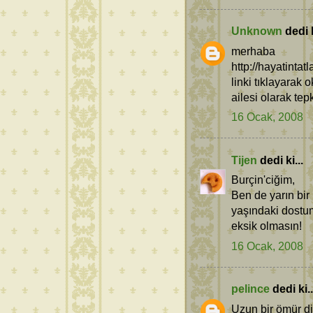
Unknown
dedi k
merhaba
http://hayatinta
linki tıklayarak 
ailesi olarak tep
16 Ocak, 2008
Tijen
dedi ki...
Burçin'ciğim,
Ben de yarın bir
yaşındaki dostum
eksik olmasın!
16 Ocak, 2008
pelince
dedi ki..
Uzun bir ömür d