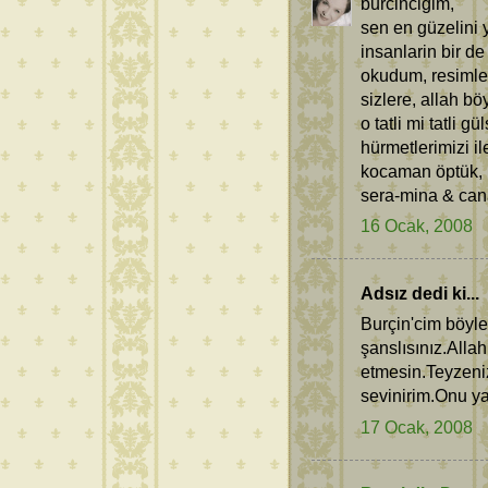
burcincigim,
sen en güzelini 
insanlarin bir de
okudum, resimler
sizlere, allah b
o tatli mi tatli 
hürmetlerimizi ile
kocaman öptük,
sera-mina & ca
16 Ocak, 2008
Adsız dedi ki...
Burçin'cim böyle
şanslısınız.Alla
etmesin.Teyzeni
sevinirim.Onu y
17 Ocak, 2008