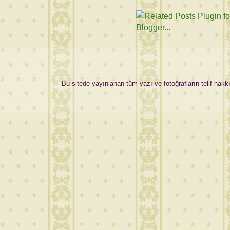
Bu sitede yayınlanan tüm yazı ve fotoğrafların telif hakkı