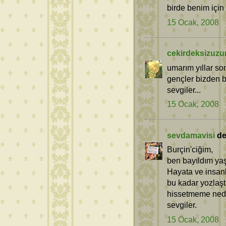
birde benim için
15 Ocak, 2008
cekirdeksizuz
umarım yıllar so
gençler bizden 
sevgiler...
15 Ocak, 2008
sevdamavisi
ded
Burçin'ciğim,
ben bayıldım yaş
Hayata ve insanl
bu kadar yozlaşt
hissetmeme neden
sevgiler.
15 Ocak, 2008