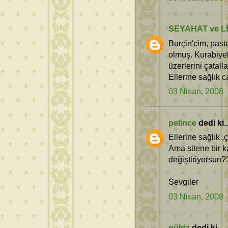
SEYAHAT ve L
Burçin'cim, past
olmuş. Kurabiyel
üzerlerini çatal
Ellerine sağlık c
03 Nisan, 2008
pelince
dedi ki..
Ellerine sağlık 
Ama sitene bir 
değiştiriyorsun?
Sevgiler
03 Nisan, 2008
gülriz
dedi ki...