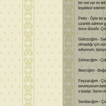
bir not var mı te
teşekkür ederim
Pelin - Öyle bir
uzantılı adrese 
önce düzelir. Ço
Gülrizciğim - S
olmadığı için sür
ediyorum, öpüy
Zehracığım - Ço
İlkerciğim - Beğ
Feyzacığım - Çok
sevmiyorum ben 
o kadar. Senin d
Sevdacığım - Ço