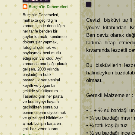
Burçin'in Denemeleri
Burçin'in Denemeleri,
Cevizli bisküvi tari
mutfakta geçirdiğim
zaman içinde denediğim
yours” kitabından. Ki
her tarife benden bir
Ben ceviz olarak deği
şeyler katmak, kendimce
dokunuşlar yapmak,
tadıma hitap etmedi
fotoğraf çekmek ve
kıvamında lezzetli cev
paylaşmak beni mutlu
ettiği için var oldu. Aynı
zamanda ona bağlı olarak
Bu bisküvilerin lezz
gelişen, 2008 yılında
halindeyken buzdolabı
başladığım butik
olması.
pastacılık serüvenimi
keyifli ve yoğun bir
şekilde yürütüyorum.
Gerekli Malzemeler : 
Tasarladığım her pasta
ve kurabiyeyi hayata
geçirdikten sonra bu
• 1 + ½ su bardağı un
benim eserim diyebilmek
• ¼ su bardağı mısır 
ve güzel geri bildirimler
almak bu işin bana en
• ¼ tatlı kaşığı tuz
çok haz veren kısmı.
• ½ su bardağı ince ç