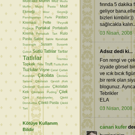
Muffin
Mudcake
Muz
Muzlu
fırında 5 dakika
Mısır
Muffin
Muzlu Pasta
geliyor bana.ell
Ekmeği
Mısır Gevreği
bizleri kimbilir:))
Pastacı
Pandispanya
Parfe
Kreması
Pelte
Peynirli
sağlıcakla kalın..
Portakal
Portakallı
Poğaça
03 Nisan, 2008
Krema
Rulo
Portakallı Tart
Pasta
Sable
Sable Kurabiye
Susam
Supangle
Susamlı
Sütlü Tatlılar
Adsız dedi ki...
Tartlar
Çubuk
Tatlılar
Tiramisu
Fon rengi ve çek
Topkek
Truff
Trifle
Tuzlu Kek
ziyade görsel bi
Tuzlular
Vişne
Çatal
Çatlak
ve ıcık bıcık fi
Çikolata
Kurabiye
Çikolata
bir renk olan siy
Salamı
Çikolatalı Cevizli Kek
blogunuz. Ayrıca b
Çikolatalı
Çikolatalı Cupcake
Çilek
Kek
Çikolatalı Puding
Tebrikler
Çilek Kurabiyeler
Çilekli
ELA
Çilekli Pasta
Dondurma
Çilekli
03 Nisan, 2008
Tart
Kötüye Kullanım
canan kufer
dedi
Bildir