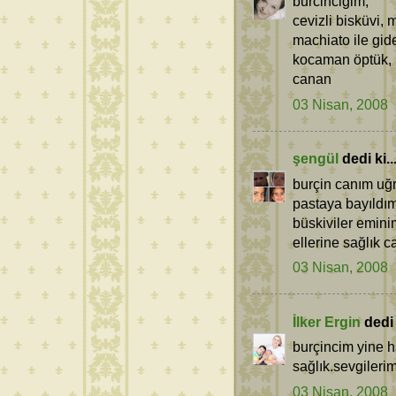
burcincigim,
cevizli bisküvi,
machiato ile gide
kocaman öptük,
canan
03 Nisan, 2008
şengül
dedi ki..
burçin canım uğ
pastaya bayıldım
büskiviler eminim
ellerine sağlık 
03 Nisan, 2008
İlker Ergin
dedi k
burçincim yine h
sağlık.sevgilerim
03 Nisan, 2008