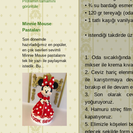
Profilimin tamamını
• ¾ su bardağı esmer
görüntüle
• 120 gr tereyağı (oda
• 1 tatlı kaşığı vanilya
Minnie Mouse
Pastaları
• istendiği takdirde ü
Son dönemde
hazırladığımız en popüler,
en çok sevilen sevimli
Minnie Mouse pastalarını
1. Oda sıcaklığında
tek bir yazı ile paylaşmak
mikser ile krema kıva
istedik. Bu...
2. Ceviz hariç elenm
ile karıştırmaya d
bırakıp el ile devam ed
3. Son olarak cev
yoğuruyoruz.
4. Hamuru streç film 
kapatıyoruz.
5. Elimizle köşeleri b
edecek şekilde form v