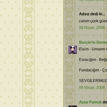
Adsız dedi ki...
canım çook güzel
06 Nisan, 2008
Burçin'in Dene
Ela'm - Umarım 
Esracığım - Beğ
Fundacığım - Ço
SEVGİLERİMLE.
06 Nisan, 2008
Ayse Pamuk
ded