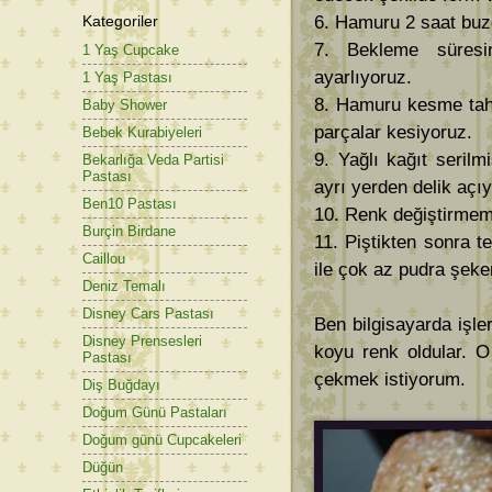
Kategoriler
6. Hamuru 2 saat buz
7. Bekleme süresi
1 Yaş Cupcake
ayarlıyoruz.
1 Yaş Pastası
8. Hamuru kesme taht
Baby Shower
parçalar kesiyoruz.
Bebek Kurabiyeleri
9. Yağlı kağıt serilmi
Bekarlığa Veda Partisi
Pastası
ayrı yerden delik açı
Ben10 Pastası
10. Renk değiştirmem
Burçin Birdane
11. Piştikten sonra 
Caillou
ile çok az pudra şeker
Deniz Temalı
Disney Cars Pastası
Ben bilgisayarda işle
Disney Prensesleri
koyu renk oldular. O
Pastası
çekmek istiyorum.
Diş Buğdayı
Doğum Günü Pastaları
Doğum günü Cupcakeleri
Düğün