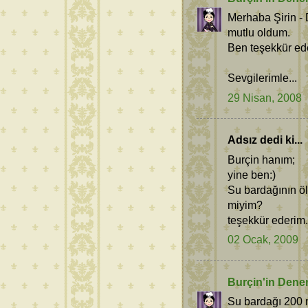
Merhaba Şirin -
mutlu oldum.
Ben teşekkür eder
Sevgilerimle...
29 Nisan, 2008
Adsız dedi ki...
Burçin hanım;
yine ben:)
Su bardağının ölç
miyim?
teşekkür ederim.
02 Ocak, 2009
Burçin'in Dene
Su bardağı 200 mil