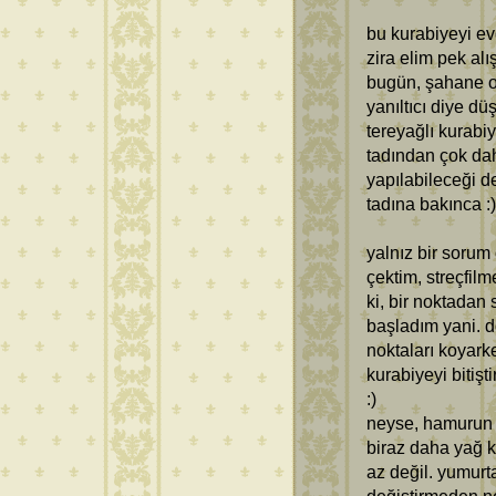
bu kurabiyeyi ev
zira elim pek alış
bugün, şahane ol
yanıltıcı diye d
tereyağlı kurabiy
tadından çok da
yapılabileceği d
tadına bakınca :)
yalnız bir sorum
çektim, streçfil
ki, bir noktada
başladım yani. d
noktaları koyark
kurabiyeyi bitişt
:)
neyse, hamurun 
biraz daha yağ k
az değil. yumurta 
değiştirmeden ne