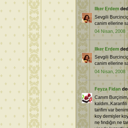
Ilker Erdem
dedi
Sevgili Burcincig
canim ellerine sa
04 Nisan, 2008
Ilker Erdem
dedi
Sevgili Burcincig
canim ellerine sa
04 Nisan, 2008
Feyza Fidan
ded
Canım Burçinim, 
kaldım..Karanfil
tarifim var benim
koy demişler koy
ne fındığın ne t