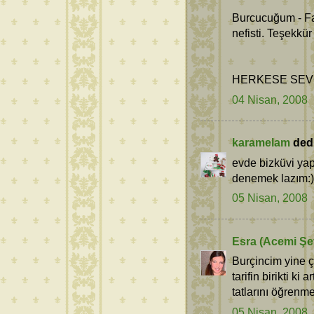
Burcucuğum - Far
nefisti. Teşekkü
HERKESE SEVG
04 Nisan, 2008
karamelam
dedi 
evde bizküvi ya
denemek lazım:))
05 Nisan, 2008
Esra (Acemi Şef
Burçincim yine ç
tarifin birikti ki
tatlarını öğrenm
05 Nisan, 2008