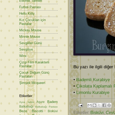
Etkinlik Tarifleri
Futbol Pastası
Hello Kitty
Kız Çocukları için
Pastalar
Mickey Mouse
Minnie Mouse
Sevgililer Günü
Sevgiliye
Winx
Çizgi Film Karakterli
Pastalar
Bu yazı ile ilgili diğer
Çocuk Doğum Günü
Pastaları
•
Bademli Kurabiye
Şimşek Mcqueen
•
Çikolata Kaplamalı 
•
Limonlu Kurabiye
Etiketler
Badem
Aşure
Ayva tatlısı
Balkabağı
Balkabağı Pastası
Beze
Biscotti
Bisküvi
Etiketler:
Bisküvi
,
Cevi