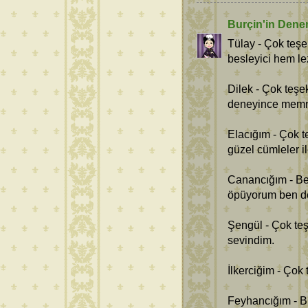
Burçin'in Dene
Tülay - Çok teşe
besleyici hem lezz
Dilek - Çok teşe
deneyince memnu
Elacığım - Çok t
güzel cümleler il
Canancığım - Be
öpüyorum ben de
Şengül - Çok te
sevindim.
İlkerciğim - Çok
Feyhancığım - Bu