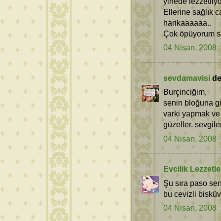
yinede lezzetliydi
Ellerine sağlık 
harikaaaaaa..
Çok öpüyorum se
04 Nisan, 2008
sevdamavisi
ded
Burçinciğim,
senin bloğuna gir
varki yapmak ve y
güzeller. sevgile
04 Nisan, 2008
Evcilik Lezzetle
Şu sıra paso se
bu cevizli bisküvi
04 Nisan, 2008