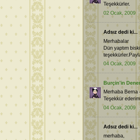
Teşekkürler.
02 Ocak, 2009
Adsız dedi ki...
Merhabalar
Dün yaptım biskü
teşekkürler.Payl
04 Ocak, 2009
Burçin'in Dene
Merhaba Berna 
Teşekkür ederim
04 Ocak, 2009
Adsız dedi ki...
merhaba,