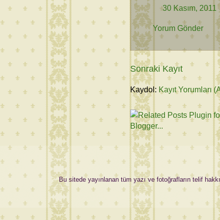
30 Kasım, 2011
Yorum Gönder
Sonraki Kayıt
Kaydol:
Kayıt Yorumları (
Bu sitede yayınlanan tüm yazı ve fotoğrafların telif hakkı