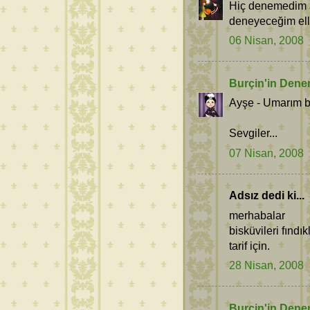
Hiç denemedim 
deneyeceğim ell
06 Nisan, 2008
Burçin'in Dene
Ayşe - Umarım b
Sevgiler...
07 Nisan, 2008
Adsız dedi ki...
merhabalar
bisküvileri fındı
tarif için.
28 Nisan, 2008
Burçin'in Dene