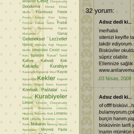
Ceviz
Brownie
Cheesecake
Dondurma
Ekmek
Elmalı
32 yorum:
Frambuaz
Fındık
Muffin
Fındık Krokan
Fırın Sütlaç
Adsız dedi ki...
Fıstık
Fırında Kabak Tatlısı
Fıstıklı Dondurma
Fıstıklı
merhaba
Ganaj
Muhallebi
sitenizi keyifle 
Geleneksel Lezzetler
takdir ediyorum.
Havuç
Havuçlu Kek
Havuçlu
Bisküviler okulda
Hindistan Cevizi
Muffin
Islak
Ispahan
Kek
Kabak Tatlısı
süpriz olabilir.
Kahve
Kahveli Kek
Ellerinize sağlık
Kakaolu Kurabiye
www.anilarvemu
Kayısı
Karamelli Patlamış Mısır
Kekler
03 Nisan, 2008
Kazandibi
Kepekli
Ekmek
Keşkül
Krem Karamel
Kremalı Pastalar
Krep
Kurabiyeler
Adsız dedi ki...
Krokan
Limon
Limonlu Cheesecake
of offff bisküvi..
Limonlu Dondurma
Limonlu
bulamıyorum.çok
Limonlu
Haşhaş Tohumlu Kek
burçin hanım.ya
Kek
Limonlu Kurabiye
Limonlu
Makaron
bisküvinin tarifi
Parfe
Mereng
Meyve
Meyveli Pasta
Aranjmanı
inanın mümkün d