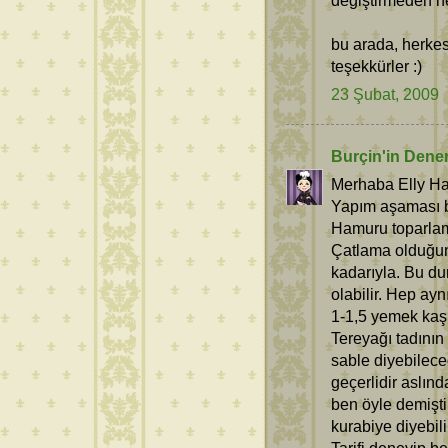
bu arada, herkes 
teşekkürler :)
23 Şubat, 2009
Burçin'in Dene
Merhaba Elly H
Yapım aşaması bi
Hamuru toparlama
Çatlama olduğun
kadarıyla. Bu dur
olabilir. Hep ay
1-1,5 yemek kaşığ
Tereyağı tadının
sable diyebilece
geçerlidir aslın
ben öyle demişti
kurabiye diyebili