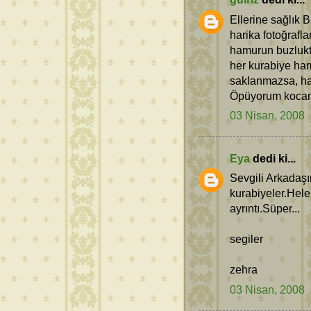
Ellerine sağlık 
harika fotoğrafl
hamurun buzlukt
her kurabiye ha
saklanmazsa, han
Öpüyorum koca
03 Nisan, 2008
Eya
dedi ki...
Sevgili Arkadaşı
kurabiyeler.Hele
ayrıntı.Süper...
segiler
zehra
03 Nisan, 2008