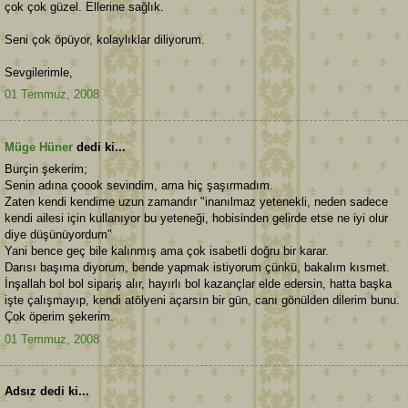
çok çok güzel. Ellerine sağlık.
Seni çok öpüyor, kolaylıklar diliyorum.
Sevgilerimle,
01 Temmuz, 2008
Müge Hüner
dedi ki...
Burçin şekerim;
Senin adına çoook sevindim, ama hiç şaşırmadım.
Zaten kendi kendime uzun zamandır "inanılmaz yetenekli, neden sadece
kendi ailesi için kullanıyor bu yeteneği, hobisinden gelirde etse ne iyi olur
diye düşünüyordum"
Yani bence geç bile kalınmış ama çok isabetli doğru bir karar.
Darısı başıma diyorum, bende yapmak istiyorum çünkü, bakalım kısmet.
İnşallah bol bol sipariş alır, hayırlı bol kazançlar elde edersin, hatta başka
işte çalışmayıp, kendi atölyeni açarsın bir gün, canı gönülden dilerim bunu.
Çok öperim şekerim.
01 Temmuz, 2008
Adsız dedi ki...