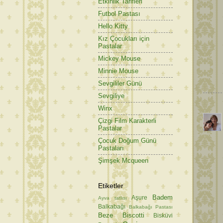
Etkinlik Tarifleri
Futbol Pastası
Hello Kitty
Kız Çocukları için
Pastalar
Mickey Mouse
Minnie Mouse
Sevgililer Günü
Sevgiliye
Winx
Çizgi Film Karakterli
Pastalar
Çocuk Doğum Günü
Pastaları
Şimşek Mcqueen
Etiketler
Badem
Aşure
Ayva tatlısı
Balkabağı
Balkabağı Pastası
Beze
Biscotti
Bisküvi