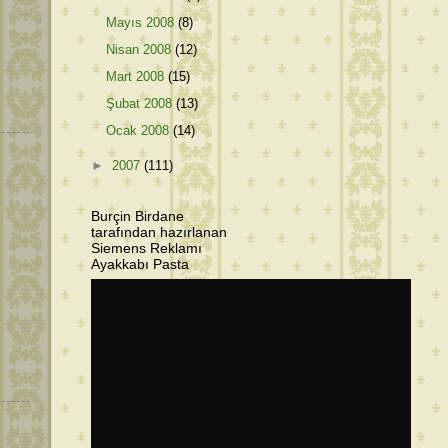
Mayıs 2008
(8)
Nisan 2008
(12)
Mart 2008
(15)
Şubat 2008
(13)
Ocak 2008
(14)
►
2007
(111)
Burçin Birdane
tarafından hazırlanan
Siemens Reklamı
Ayakkabı Pasta