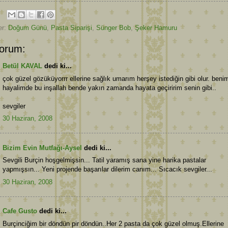
er:
Doğum Günü
,
Pasta Siparişi
,
Sünger Bob
,
Şeker Hamuru
orum:
Betül KAVAL
dedi ki...
çok güzel gözüküyorrr ellerine sağlık umarım herşey istediğin gibi olur. beni
hayalimde bu inşallah bende yakın zamanda hayata geçiririm senin gibi..
sevgiler
30 Haziran, 2008
Bizim Evin Mutfağı-Aysel
dedi ki...
Sevgili Burçin hoşgelmişsin... Tatil yaramış sana yine harika pastalar
yapmışsın... Yeni projende başarılar dilerim canım... Sıcacık sevgiler...
30 Haziran, 2008
Cafe Gusto
dedi ki...
Burçinciğim bir döndün pir döndün..Her 2 pasta da çok güzel olmuş.Ellerine