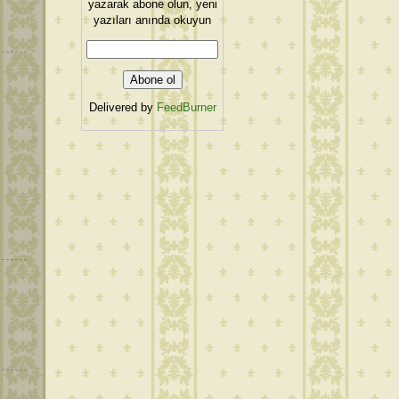
yazarak abone olun, yeni
yazıları anında okuyun
Delivered by
FeedBurner