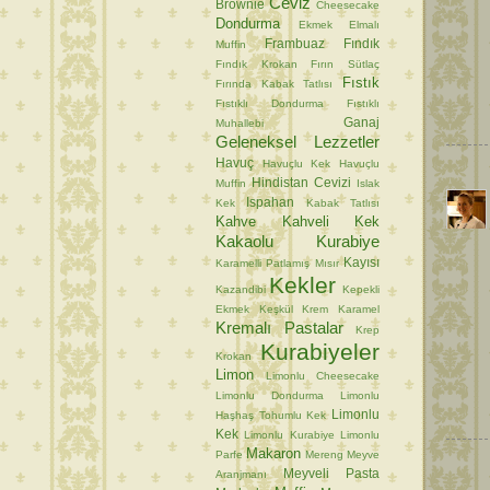
Ceviz
Brownie
Cheesecake
Dondurma
Ekmek
Elmalı
Frambuaz
Fındık
Muffin
Fındık Krokan
Fırın Sütlaç
Fıstık
Fırında Kabak Tatlısı
Fıstıklı Dondurma
Fıstıklı
Ganaj
Muhallebi
Geleneksel Lezzetler
Havuç
Havuçlu Kek
Havuçlu
Hindistan Cevizi
Muffin
Islak
Ispahan
Kek
Kabak Tatlısı
Kahve
Kahveli Kek
Kakaolu Kurabiye
Kayısı
Karamelli Patlamış Mısır
Kekler
Kazandibi
Kepekli
Ekmek
Keşkül
Krem Karamel
Kremalı Pastalar
Krep
Kurabiyeler
Krokan
Limon
Limonlu Cheesecake
Limonlu Dondurma
Limonlu
Limonlu
Haşhaş Tohumlu Kek
Kek
Limonlu Kurabiye
Limonlu
Makaron
Parfe
Mereng
Meyve
Meyveli Pasta
Aranjmanı