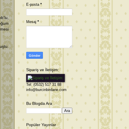
E-posta
*
b'lu,
Mesaj
*
Doğum
lmesi
uştu.
Sipariş ve İletişim:
Tel: (0532) 517 31 88
info@burcinbirdane.com
Bu Blogda Ara
Popüler Yayınlar