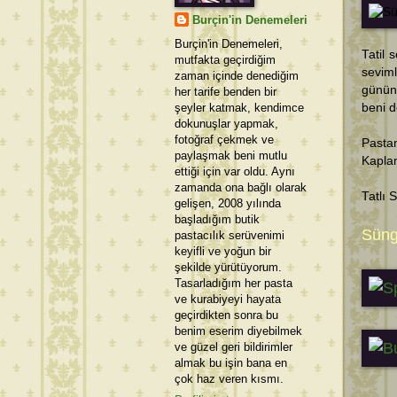
Burçin'in Denemeleri
Burçin'in Denemeleri,
Tatil 
mutfakta geçirdiğim
seviml
zaman içinde denediğim
günün
her tarife benden bir
şeyler katmak, kendimce
beni d
dokunuşlar yapmak,
fotoğraf çekmek ve
Pastan
paylaşmak beni mutlu
Kaplam
ettiği için var oldu. Aynı
zamanda ona bağlı olarak
Tatlı 
gelişen, 2008 yılında
başladığım butik
Süng
pastacılık serüvenimi
keyifli ve yoğun bir
şekilde yürütüyorum.
Tasarladığım her pasta
ve kurabiyeyi hayata
geçirdikten sonra bu
benim eserim diyebilmek
ve güzel geri bildirimler
almak bu işin bana en
çok haz veren kısmı.