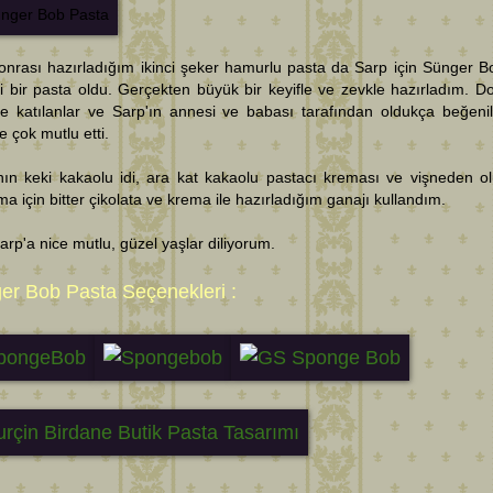
sonrası hazırladığım ikinci şeker hamurlu pasta da Sarp için Sünger Bo
i bir pasta oldu. Gerçekten büyük bir keyifle ve zevkle hazırladım. 
e katılanlar ve Sarp'ın annesi ve babası tarafından oldukça beğeni
e çok mutlu etti.
ın keki kakaolu idi, ara kat kakaolu pastacı kreması ve vişneden ol
a için bitter çikolata ve krema ile hazırladığım ganajı kullandım.
Sarp'a nice mutlu, güzel yaşlar diliyorum.
er Bob Pasta Seçenekleri :