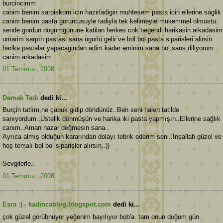
burcincimm
canim benim sarpiskom icin hazirladigin muhtesem pasta icin ellerine saglik
canim benim pasta goruntusuyle tadiyla tek kelimeyle mukemmel olmustu
sende gordun dogumgunune katilan herkes cok begendi harikasin arkadasim
umarim sarpın pastasi sana ugurlu gelir ve bol bol pasta siparisleri alirsin
harika pastalar yapacagindan adim kadar eminim sana bol sans diliyorum
canim arkadasim
01 Temmuz, 2008
Damak Tadı
dedi ki...
Burçin tatlım,ne çabuk gidip döndünüz..Ben seni halen tatilde
sanıyordum..Üstelik dönmüşün ve harika iki pasta yapmışın..Ellerine sağlık
canım..Aman nazar değmesin sana..
Ayrıca almış olduğun kararından dolayı tebrik ederim seni..İnşallah güzel ve
hoş temalı bol bol siparişler alırsın..))
Sevgilerle..
01 Temmuz, 2008
Esra :) - kadincablog.blogspot.com
dedi ki...
çok güzel görübnüyor yeğenim bayılıyor bob'a. tam onun doğum gün