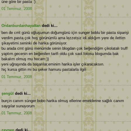
üne göre bir pasta :)
01 Temmuz, 2008
Ordanburdanhayattan
dedi ki...
ben de cmt günü oğluşumun doğumgünü için sunger boblu bir pasta siparişi
verdim.pasta çok hoş görünümlü ama lezzetsiz idi.aldığım yere de ilettim
şikayetimi.seninki de harika görünüyor.
bu arada cmt günü menümde senin blogdan çok beğendiğim çikolatalı truff
yaptım.gecenin en beğenilen tarifi oldu.çok saol.fotosu blogumda bak
bakalım olmuş mu hocam:))
yeni uğraşında da başarılar,eminim harika işler çıkaracaksın.
hiç kursa gittin mi bu şeker hamuru pastalarla ilgili
01 Temmuz, 2008
şengül
dedi ki...
burçin canım sünger bobo harika olmuş ellerine emeklerine sağlık canım
saygılar sunuyorum
01 Temmuz, 2008
zeynep
dedi ki...