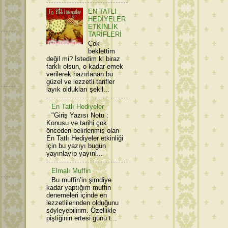
EN TATLI
HEDİYELER
ETKİNLİK
TARİFLERİ
Çok
beklettim
değil mi? İstedim ki biraz
farklı olsun, o kadar emek
verilerek hazırlanan bu
güzel ve lezzetli tarifler
layık oldukları şekil...
En Tatlı Hediyeler
"Giriş Yazısı Notu :
Konusu ve tarihi çok
önceden belirlenmiş olan
En Tatlı Hediyeler etkinliği
için bu yazıyı bugün
yayınlayıp yayınl...
Elmalı Muffin
Bu muffin’in şimdiye
kadar yaptığım muffin
denemeleri içinde en
lezzetlilerinden olduğunu
söyleyebilirim. Özellikle
piştiğinin ertesi günü t...