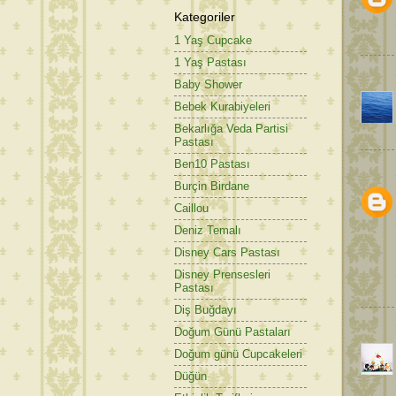
Kategoriler
1 Yaş Cupcake
1 Yaş Pastası
Baby Shower
Bebek Kurabiyeleri
Bekarlığa Veda Partisi
Pastası
Ben10 Pastası
Burçin Birdane
Caillou
Deniz Temalı
Disney Cars Pastası
Disney Prensesleri
Pastası
Diş Buğdayı
Doğum Günü Pastaları
Doğum günü Cupcakeleri
Düğün