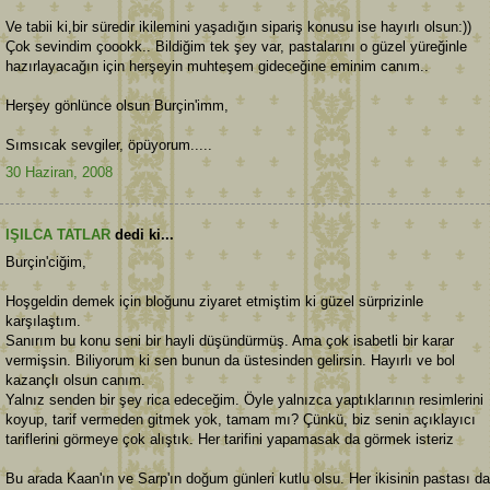
Ve tabii ki,bir süredir ikilemini yaşadığın sipariş konusu ise hayırlı olsun:))
Çok sevindim çoookk.. Bildiğim tek şey var, pastalarını o güzel yüreğinle
hazırlayacağın için herşeyin muhteşem gideceğine eminim canım..
Herşey gönlünce olsun Burçin'imm,
Sımsıcak sevgiler, öpüyorum.....
30 Haziran, 2008
IŞILCA TATLAR
dedi ki...
Burçin'ciğim,
Hoşgeldin demek için bloğunu ziyaret etmiştim ki güzel sürprizinle
karşılaştım.
Sanırım bu konu seni bir hayli düşündürmüş. Ama çok isabetli bir karar
vermişsin. Biliyorum ki sen bunun da üstesinden gelirsin. Hayırlı ve bol
kazançlı olsun canım.
Yalnız senden bir şey rica edeceğim. Öyle yalnızca yaptıklarının resimlerini
koyup, tarif vermeden gitmek yok, tamam mı? Çünkü, biz senin açıklayıcı
tariflerini görmeye çok alıştık. Her tarifini yapamasak da görmek isteriz
Bu arada Kaan'ın ve Sarp'ın doğum günleri kutlu olsu. Her ikisinin pastası da