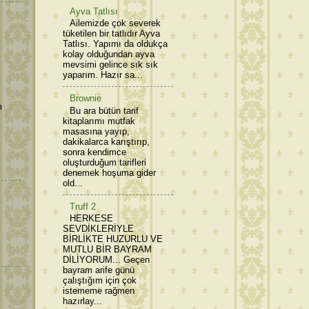
Ayva Tatlısı
Ailemizde çok severek
tüketilen bir tatlıdır Ayva
Tatlısı. Yapımı da oldukça
kolay olduğundan ayva
mevsimi gelince sık sık
yaparım. Hazır sa...
Brownie
m
Bu ara bütün tarif
kitaplarımı mutfak
masasına yayıp,
dakikalarca karıştırıp,
sonra kendimce
oluşturduğum tarifleri
denemek hoşuma gider
old...
Truff 2
HERKESE
SEVDİKLERİYLE
BİRLİKTE HUZURLU VE
MUTLU BİR BAYRAM
DİLİYORUM... Geçen
bayram arife günü
çalıştığım için çok
istememe rağmen
hazırlay...