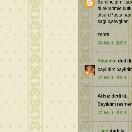
Burcincigim...s
dileklerimle kut
olsun.Pasta harik
saglik,sevgiler
zehra
04 Mart, 2009
Yasemin
dedi ki
bayildim bayildi
04 Mart, 2009
Adsız dedi ki...
Bayıldım resmen.
04 Mart, 2009
Tijen
dedi ki...