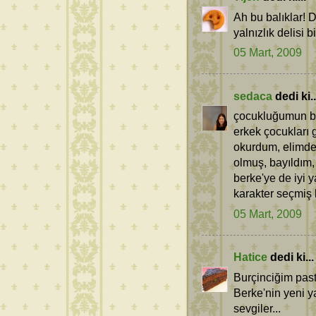
Ah bu balıklar! D
yalnızlık delisi 
05 Mart, 2009
sedaca
dedi ki..
çocukluğumun ba
erkek çocukları g
okurdum, elimde
olmuş, bayıldım, 
berke'ye de iyi y
karakter seçmiş 
05 Mart, 2009
Hatice
dedi ki...
Burçinciğim past
Berke'nin yeni yaş
sevgiler...