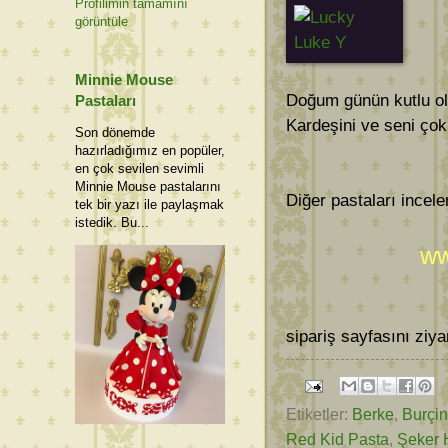
Profilimin tamamını
görüntüle
Minnie Mouse
Doğum günün kutlu ols
Pastaları
Kardeşini ve seni çok
Son dönemde
hazırladığımız en popüler,
en çok sevilen sevimli
Minnie Mouse pastalarını
Diğer pastaları incele
tek bir yazı ile paylaşmak
istedik. Bu...
ww
sipariş sayfasını ziyar
Etiketler:
Berke
,
Burçin
Red Kid Pasta
,
Şeker