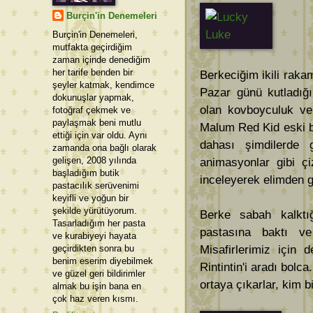
Burçin'in Denemeleri
Burçin'in Denemeleri,
mutfakta geçirdiğim
zaman içinde denediğim
her tarife benden bir
Berkeciğim ikili raka
şeyler katmak, kendimce
Pazar günü kutladı
dokunuşlar yapmak,
olan kovboyculuk ve 
fotoğraf çekmek ve
paylaşmak beni mutlu
Malum Red Kid eski b
ettiği için var oldu. Aynı
dahası şimdilerde 
zamanda ona bağlı olarak
gelişen, 2008 yılında
animasyonlar gibi çi
başladığım butik
inceleyerek elimden 
pastacılık serüvenimi
keyifli ve yoğun bir
şekilde yürütüyorum.
Berke sabah kalktığ
Tasarladığım her pasta
pastasına baktı ve
ve kurabiyeyi hayata
geçirdikten sonra bu
Misafirlerimiz için 
benim eserim diyebilmek
Rintintin'i aradı bol
ve güzel geri bildirimler
ortaya çıkarlar, kim bi
almak bu işin bana en
çok haz veren kısmı.