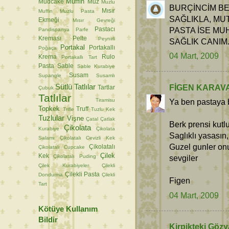
Muffin
Mudcake
Muz
Muzlu
BURÇİNCİM BE
Mısır
Muffin
Muzlu Pasta
SAĞLIKLA, MUT
Ekmeği
Mısır Gevreği
PASTA İSE MU
Pastacı
Pandispanya
Parfe
Kreması
Pelte
Peynirli
SAĞLIK CANIM...
Portakal
Portakallı
Poğaça
04 Mart, 2009
Krema
Rulo
Portakallı Tart
Pasta
Sable
Sable Kurabiye
Susam
Supangle
Susamlı
Sütlü Tatlılar
FİGEN KARAV
Tartlar
Çubuk
Tatlılar
Tiramisu
Ya ben pastaya 
Topkek
Truff
Trifle
Tuzlu Kek
Tuzlular
Vişne
Çatal
Çatlak
Berk prensi kutl
Çikolata
Kurabiye
Çikolata
Saglıklı yasasın,
Salamı
Çikolatalı Cevizli Kek
Guzel gunler onu
Çikolatalı
Çikolatalı Cupcake
Çilek
Kek
Çikolatalı Puding
sevgiler
Çilek Kurabiyeler
Çilekli
Çilekli Pasta
Dondurma
Çilekli
Figen
Tart
04 Mart, 2009
Kötüye Kullanım
Bildir
Kirpikteki Gözy