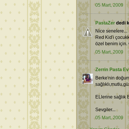
05 Mart, 2009
PastaZer
dedi ki
Nice senelere...
Red Kid'i çocuk
özel benim için.
05 Mart, 2009
Zerrin Pasta Ev
Berke'nin doğum
sağlıklı,mutlu,gü
ELlerine sağlık 
Sevgiler...
05 Mart, 2009