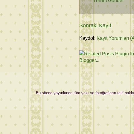
Yorum Gönder
Sonraki Kayıt
Kaydol:
Kayıt Yorumları (
Bu sitede yayınlanan tüm yazı ve fotoğrafların telif hakkı