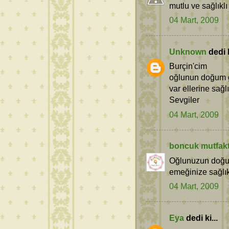
mutlu ve sağlıklı y
04 Mart, 2009
Unknown
dedi k
Burçin'cim
oğlunun doğum gü
var ellerine sağl
Sevgiler
04 Mart, 2009
boncuk mutfak
Oğlunuzun doğu
emeğinize sağlı
04 Mart, 2009
Eya
dedi ki...