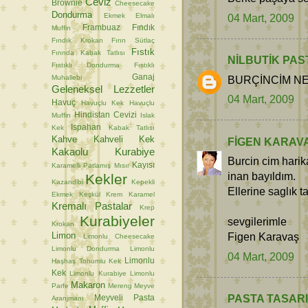
Ceviz
Brownie
Cheesecake
Dondurma
04 Mart, 2009
Ekmek
Elmalı
Frambuaz
Fındık
Muffin
Fındık Krokan
Fırın Sütlaç
Fıstık
Fırında Kabak Tatlısı
NİLBUTİK PAS
Fıstıklı Dondurma
Fıstıklı
Ganaj
Muhallebi
BURÇİNCİM NE
Geleneksel Lezzetler
04 Mart, 2009
Havuç
Havuçlu Kek
Havuçlu
Hindistan Cevizi
Muffin
Islak
Ispahan
Kek
Kabak Tatlısı
Kahve
Kahveli Kek
FİGEN KARAV
Kakaolu Kurabiye
Burcin cim hari
Kayısı
Karamelli Patlamış Mısır
inan bayıldım.
Kekler
Kazandibi
Kepekli
Ellerine saglık 
Ekmek
Keşkül
Krem Karamel
Kremalı Pastalar
Krep
Kurabiyeler
sevgilerimle
Krokan
Limon
Figen Karavaş
Limonlu Cheesecake
Limonlu Dondurma
Limonlu
04 Mart, 2009
Limonlu
Haşhaş Tohumlu Kek
Kek
Limonlu Kurabiye
Limonlu
Makaron
Parfe
Mereng
Meyve
PASTA TASARIM
Meyveli Pasta
Aranjmanı