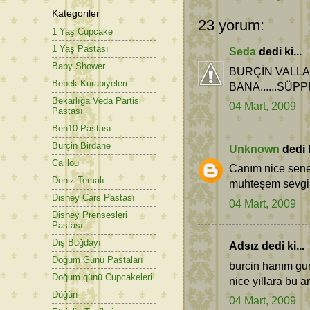
Kategoriler
23 yorum:
1 Yaş Cupcake
1 Yaş Pastası
Seda
dedi ki...
Baby Shower
BURÇİN VALLA
Bebek Kurabiyeleri
BANA......SÜ
Bekarlığa Veda Partisi
04 Mart, 2009
Pastası
Ben10 Pastası
Burçin Birdane
Unknown
dedi k
Caillou
Canım nice sene
Deniz Temalı
muhteşem sevgile
Disney Cars Pastası
04 Mart, 2009
Disney Prensesleri
Pastası
Diş Buğdayı
Adsız dedi ki...
Doğum Günü Pastaları
burcin hanım gun
Doğum günü Cupcakeleri
nice yıllara bu a
Düğün
04 Mart, 2009