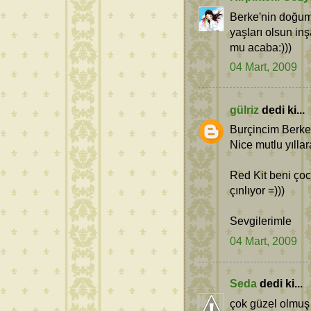
Berke'nin doğumg
yaşları olsun inş
mu acaba:)))
04 Mart, 2009
gülriz
dedi ki...
Burçincim Berke'
Nice mutlu yıllar
Red Kit beni ço
çınlıyor =)))
Sevgilerimle
04 Mart, 2009
Seda
dedi ki...
çok güzel olmu