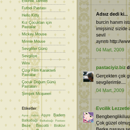
Etkinlik Tarifleri
Futbol Pastası
Adsız dedi ki...
Hello Kitty
burcin hanım is
Kız Çocukları için
Pastalar
imişsiniz sizide
Mickey Mouse
sevil
ayrıntı http://w
Minnie Mouse
Sevgililer Günü
04 Mart, 2009
Sevgiliye
Winx
pastaciyiz.biz
de
Çizgi Film Karakterli
Pastalar
Gerçekten çok gü
sevgilerimle....
Çocuk Doğum Günü
Pastaları
04 Mart, 2009
Şimşek Mcqueen
Evcilik Lezzetle
Etiketler
Badem
Aşure
Ayva tatlısı
Bengbenglikiluuu
Balkabağı
Balkabağı Pastası
Çok güzel olmuş,
Beze
Biscotti
Bisküvi
Berke paşaya sev