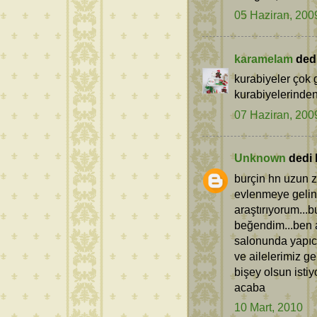
05 Haziran, 200
karamelam
dedi 
kurabiyeler çok 
kurabiyelerinden
07 Haziran, 200
Unknown
dedi k
burçin hn uzun z
evlenmeye gelinc
araştırıyorum...b
beğendim...ben 
salonunda yapı
ve ailelerimiz ge
bişey olsun istiy
acaba
10 Mart, 2010