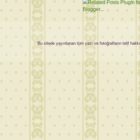
Bu sitede yayınlanan tüm yazı ve fotoğrafların telif hakkı