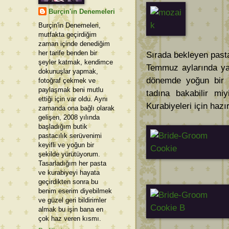
Burçin'in Denemeleri
Burçin'in Denemeleri,
mutfakta geçirdiğim
zaman içinde denediğim
her tarife benden bir
Sırada bekleyen past
şeyler katmak, kendimce
Temmuz aylarında yap
dokunuşlar yapmak,
dönemde yoğun bir ş
fotoğraf çekmek ve
paylaşmak beni mutlu
tadına bakabilir mi
ettiği için var oldu. Aynı
Kurabiyeleri için haz
zamanda ona bağlı olarak
gelişen, 2008 yılında
başladığım butik
pastacılık serüvenimi
keyifli ve yoğun bir
şekilde yürütüyorum.
Tasarladığım her pasta
ve kurabiyeyi hayata
geçirdikten sonra bu
benim eserim diyebilmek
ve güzel geri bildirimler
almak bu işin bana en
çok haz veren kısmı.