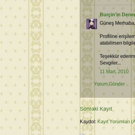
Burçin'in Dene
Güneş Merhaba
Profiline erişil
atabilirsen bilgi
Teşekkür ederim
Sevgiler...
11 Mart, 2010
Yorum Gönder
Sonraki Kayıt
Kaydol:
Kayıt Yorumları (