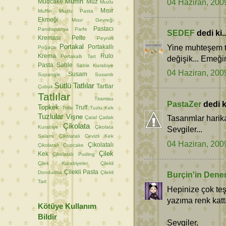
04 Haziran, 200
Muffin
Mudcake
Muz
Muzlu
Mısır
Muffin
Muzlu Pasta
Ekmeği
Mısır Gevreği
Pastacı
Pandispanya
Parfe
SEDEF
dedi ki..
Kreması
Pelte
Peynirli
Portakal
Yine muhteşem t
Portakallı
Poğaça
Krema
Rulo
Portakallı Tart
değişik... Emeğin
Pasta
Sable
Sable Kurabiye
04 Haziran, 200
Susam
Supangle
Susamlı
Sütlü Tatlılar
Tartlar
Çubuk
Tatlılar
Tiramisu
PastaZer
dedi ki
Topkek
Truff
Trifle
Tuzlu Kek
Tuzlular
Vişne
Tasarımlar harik
Çatal
Çatlak
Çikolata
Kurabiye
Çikolata
Sevgiler...
Salamı
Çikolatalı Cevizli Kek
04 Haziran, 200
Çikolatalı
Çikolatalı Cupcake
Çilek
Kek
Çikolatalı Puding
Çilek Kurabiyeler
Çilekli
Çilekli Pasta
Dondurma
Çilekli
Burçin'in Dene
Tart
Hepinize çok te
yazıma renk kattı
Kötüye Kullanım
Bildir
Sevgiler,