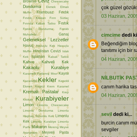
Ceviz
Brownie
Cheesecake
Dondurma
çok güzel gözüküy
Ekmek
Elmalı
Frambuaz
Fındık
Muffin
03 Haziran, 200
Fındık Krokan
Fırın Sütlaç
Fıstık
Fırında Kabak Tatlısı
Fıstıklı Dondurma
Fıstıklı
cimcime
dedi ki.
Ganaj
Muhallebi
Geleneksel Lezzetler
Beğendiğim blog
Havuç
Havuçlu Kek
Havuçlu
tanıtımı için bir 
Hindistan Cevizi
Muffin
Islak
Ispahan
Kek
Kabak Tatlısı
04 Haziran, 200
Kahve
Kahveli Kek
Kakaolu Kurabiye
Kayısı
Karamelli Patlamış Mısır
NİLBUTİK PAS
Kekler
Kazandibi
Kepekli
canım harika tasa
Ekmek
Keşkül
Krem Karamel
Kremalı Pastalar
Krep
04 Haziran, 200
Kurabiyeler
Krokan
Limon
Limonlu Cheesecake
Limonlu Dondurma
Limonlu
sevil
dedi ki...
Limonlu
Haşhaş Tohumlu Kek
Kek
Limonlu Kurabiye
Limonlu
burcin canım mü
Makaron
Parfe
Mereng
Meyve
sevgiler
Meyveli Pasta
Aranjmanı