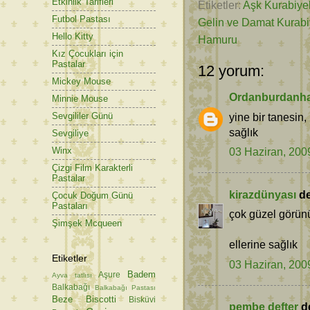
Etkinlik Tarifleri
Etiketler:
Aşk Kurabiyel
Futbol Pastası
Gelin ve Damat Kurabi
Hello Kitty
Hamuru
Kız Çocukları için
Pastalar
12 yorum:
Mickey Mouse
Ordanburdanha
Minnie Mouse
yine bir tanesin,
Sevgililer Günü
sağlık
Sevgiliye
03 Haziran, 200
Winx
Çizgi Film Karakterli
Pastalar
kirazdünyası
ded
Çocuk Doğum Günü
Pastaları
çok güzel görünü
Şimşek Mcqueen
ellerine sağlık
Etiketler
03 Haziran, 200
Badem
Aşure
Ayva tatlısı
Balkabağı
Balkabağı Pastası
Beze
Biscotti
Bisküvi
pembe defter
de