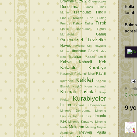
Ceviz
Brownie
Cheesecake
Dondurma
Belki
Ekmek
Elmalı
Frambuaz
Fındık
katabil
Muffin
Fındık Krokan
Fırın Sütlaç
Fıstık
Fırında Kabak Tatlısı
Bulma
Fıstıklı Dondurma
Fıstıklı
adresi
Ganaj
Muhallebi
Geleneksel Lezzetler
Havuç
Havuçlu Kek
Havuçlu
Hindistan Cevizi
Muffin
Islak
Ispahan
Kek
Kabak Tatlısı
Kahve
Kahveli Kek
Kakaolu Kurabiye
Kayısı
Karamelli Patlamış Mısır
Kekler
Kazandibi
Kepekli
Ekmek
Keşkül
Krem Karamel
Etiketl
Kremalı Pastalar
Krep
Çikola
Kurabiyeler
Krokan
Limon
Limonlu Cheesecake
9 yo
Limonlu Dondurma
Limonlu
Limonlu
Haşhaş Tohumlu Kek
Kek
Limonlu Kurabiye
Limonlu
Makaron
Parfe
Mereng
Meyve
Meyveli Pasta
Aranjmanı