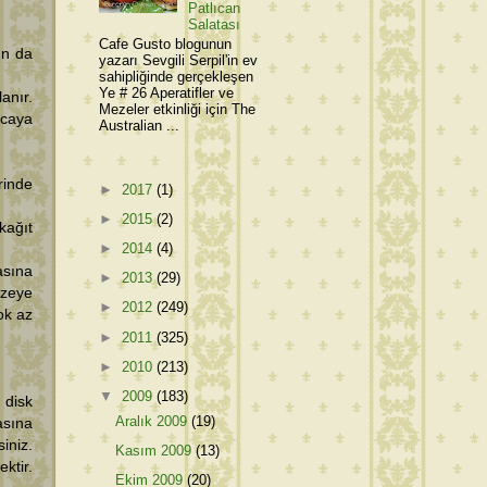
Patlıcan
Salatası
Cafe Gusto blogunun
un da
yazarı Sevgili Serpil'in ev
sahipliğinde gerçekleşen
Ye # 26 Aperatifler ve
anır.
Mezeler etkinliği için The
ncaya
Australian ...
rinde
►
2017
(1)
►
2015
(2)
kağıt
►
2014
(4)
asına
►
2013
(29)
üzeye
►
2012
(249)
ok az
►
2011
(325)
►
2010
(213)
▼
2009
(183)
 disk
Aralık 2009
(19)
asına
iniz.
Kasım 2009
(13)
ktir.
Ekim 2009
(20)