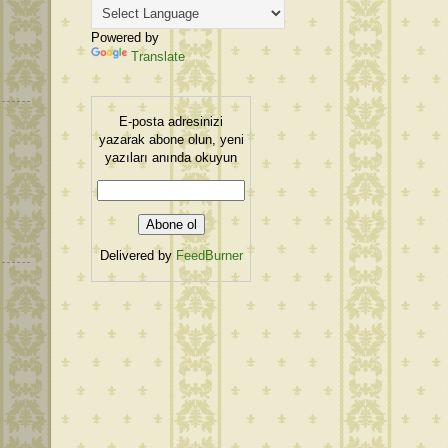
Powered by
Translate
E-posta adresinizi
yazarak abone olun, yeni
yazıları anında okuyun
Delivered by
FeedBurner