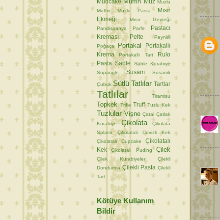
Muffin
Mudcake
Muz
Muzlu
Mısır
Muffin
Muzlu Pasta
Ekmeği
Mısır Gevreği
Pastacı
Pandispanya
Parfe
Kreması
Pelte
Peynirli
Portakal
Portakallı
Poğaça
Krema
Rulo
Portakallı Tart
Pasta
Sable
Sable Kurabiye
Susam
Supangle
Susamlı
Sütlü Tatlılar
Tartlar
Çubuk
Tatlılar
Tiramisu
Topkek
Truff
Trifle
Tuzlu Kek
Tuzlular
Vişne
Çatal
Çatlak
Çikolata
Kurabiye
Çikolata
Salamı
Çikolatalı Cevizli Kek
Çikolatalı
Çikolatalı Cupcake
Çilek
Kek
Çikolatalı Puding
Çilek Kurabiyeler
Çilekli
Çilekli Pasta
Dondurma
Çilekli
Tart
Kötüye Kullanım
Bildir