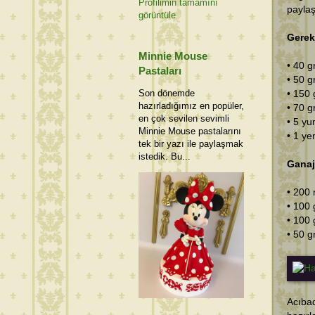
Profilimin tamamını
paylaş
görüntüle
Gerek
Minnie Mouse
• 40 g
Pastaları
• 50 g
Son dönemde
• 150 
hazırladığımız en popüler,
• 70 g
en çok sevilen sevimli
• 5 yu
Minnie Mouse pastalarını
• 1 ye
tek bir yazı ile paylaşmak
istedik. Bu...
Ganaj 
• 200 
• 100 
• 100 
• 50 g
Acıba