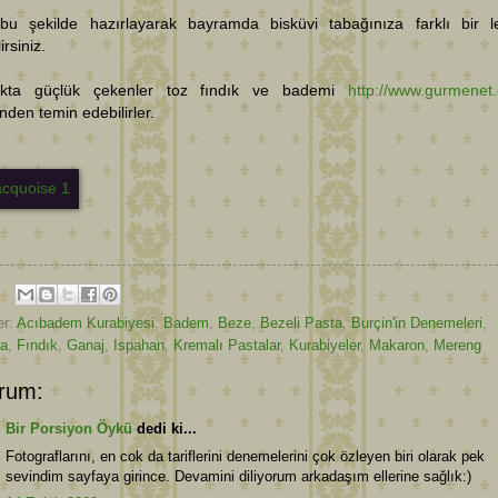
 bu şekilde hazırlayarak bayramda bisküvi tabağınıza farklı bir l
irsiniz.
kta güçlük çekenler toz fındık ve bademi
http://www.gurmenet
nden temin edebilirler.
er:
Acıbadem Kurabiyesi
,
Badem
,
Beze
,
Bezeli Pasta
,
Burçin'in Denemeleri
,
ta
,
Fındık
,
Ganaj
,
Ispahan
,
Kremalı Pastalar
,
Kurabiyeler
,
Makaron
,
Mereng
rum:
Bir Porsiyon Öykü
dedi ki...
Fotograflarını, en cok da tariflerini denemelerini çok özleyen biri olarak pek
sevindim sayfaya girince. Devamini diliyorum arkadaşım ellerine sağlık:)