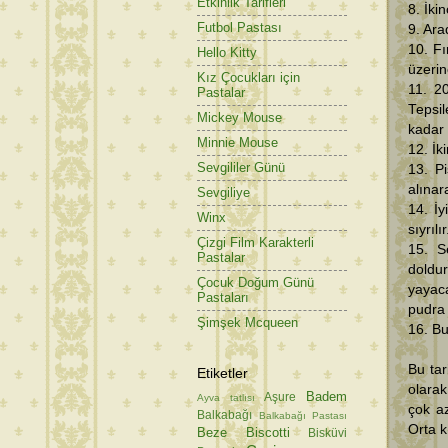
Etkinlik Tarifleri
8. İki
Futbol Pastası
9. Ara
10. Fı
Hello Kitty
üzerine
Kız Çocukları için
11. 2
Pastalar
Tepsil
Mickey Mouse
kadar p
Minnie Mouse
12. İk
Sevgililer Günü
13. Pi
alınar
Sevgiliye
14. İ
Winx
sıyrılır
Çizgi Film Karakterli
15. Se
Pastalar
doldu
Çocuk Doğum Günü
yayaca
Pastaları
pudra 
Şimşek Mcqueen
16. Bu
Bu tar
Etiketler
olarak
Badem
Aşure
Ayva tatlısı
çok az
Balkabağı
Balkabağı Pastası
Orta k
Beze
Biscotti
Bisküvi