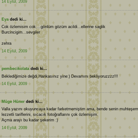
14 Eylül, 2009
Eya
dedi ki...
Cok özlemisim cok....gönlüm gözüm acildi...ellerine saglik
Burcincigim...sevgiler
zehra
14 Eylül, 2009
pembecikolata
dedi ki...
Beklediğimize değdi,Harikasınız yine:) Devamını bekliyoruzzzz!!!
14 Eylül, 2009
Müge Hüner
dedi ki...
Valla yazını okuyuncaya kadar farketmemiştim ama, bende senin muhteşe
lezzetli tariflerini, sıcacık fotoğraflarını çok özlemişim.
Açma arayı bu kadar şekerim :)
14 Eylül, 2009