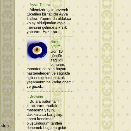
Ayva Tatlısı
Ailemizde çok severek
tüketilen bir tatlıdır Ayva
Tatlısı. Yapımı da oldukça
kolay olduğundan ayva
mevsimi gelince sık sık
yaparım. Hazır sa...
Şimdi
)
iyiyim...
Son 10
gündür
sağlıklı
olmanın,
monoton da olsa hayatı
hastanelerden ve sağlıkla
ilgili endişelerden uzak
yaşamanın ne kadar önemli
ve güzel...
Brownie
Bu ara bütün tarif
kitaplarımı mutfak
masasına yayıp,
dakikalarca karıştırıp,
sonra kendimce
oluşturduğum tarifleri
ceden
denemek hoşuma gider