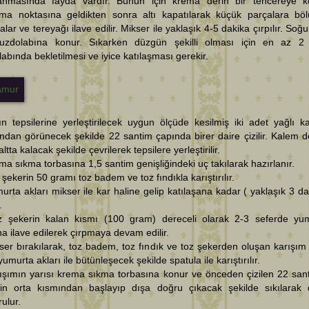
lanmasında fayda vardır. Bunun için krema derin bir tencereye 
ma noktasına geldikten sonra altı kapatılarak küçük parçalara bö
talar ve tereyağı ilave edilir. Mikser ile yaklaşık 4-5 dakika çırpılır. So
buzdolabına konur. Sıkarken düzgün şekilli olması için en az 2
abında bekletilmesi ve iyice katılaşması gerekir.
ın tepsilerine yerleştirilecek uygun ölçüde kesilmiş iki adet yağlı k
ndan görünecek şekilde 22 santim çapında birer daire çizilir. Kalem 
ltta kalacak şekilde çevrilerek tepsilere yerleştirilir.
ma sıkma torbasına 1,5 santim genişliğindeki uç takılarak hazırlanır.
 şekerin 50 gramı toz badem ve toz fındıkla karıştırılır.
urta akları mikser ile kar haline gelip katılaşana kadar ( yaklaşık 3 da
.
z şekerin kalan kısmı (100 gram) dereceli olarak 2-3 seferde yu
na ilave edilerek çırpmaya devam edilir.
ser bırakılarak, toz badem, toz fındık ve toz şekerden oluşan karışım 
 yumurta akları ile bütünleşecek şekilde spatula ile karıştırılır.
ışımın yarısı krema sıkma torbasına konur ve önceden çizilen 22 sant
nin orta kısmından başlayıp dışa doğru çıkacak şekilde sıkılarak 
rulur.