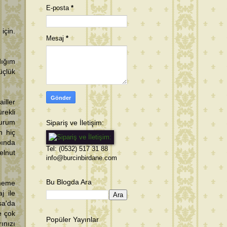
E-posta
*
için.
Mesaj
*
dığım
üçlük
iller
rekli
Sipariş ve İletişim:
durum
n hiç
bında
Tel: (0532) 517 31 88
elnut
info@burcinbirdane.com
Bu Blogda Ara
nmeme
j ile
sa'da
e çok
Popüler Yayınlar
ınızı