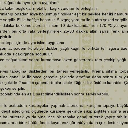
nci kağıda da aynı işlem uygulanır.
da kalan boşluklar metal bir kaşık yardımı ile birleştirilir.
rınlanıp ortadan ikiye bölünmüş fındıklar eşit bir şekilde her iki hamur
 serpilir. El ile hafifçe bastırılır. Süzgeç yardımı ile pudra şekeri serpilir.
0 dakika bekleme süresinin son 10 dakikasında fırın 170 ºC’ye ayarl
erden biri orta rafa yerleştirilerek 25-30 dakika altın sarısı renk alı
işirilir.
inci tepsi için de aynı işlem uygulanır.
şen acıbadem kurabiye diskleri yağlı kağıt ile birlikte tel ızgara üze
ak oda sıcaklığında soğutulur.
yice soğuduktan sonra kırmamaya özen göstererek ters çevirip yağlı 
.
rvis tabağına disklerden bir tanesi yerleştirilir. Krema sıkma torb
rulan ganaj ile ilk önce çerçeve şeklinde etrafına daha sonra tüm y
k şekilde 2 santim çapında toplar sıkılır. Diğer disk üstüne kapatılır. Ç
şekeri serpilir.
zdolabında en az 1 saat dinlendirildikten sonra servis yapılır.
if ile acıbadem kurabiyeleri yapmak isterseniz, karışımı tepsiye büyük
 değil istediğiniz ölçülerde kurabiye şeklinde sıkıp piştikten sonra ar
 bal sürerek ya da yine ince bir tabaka ganaj sürerek yapıştırabiliris
ısımlarına birer bütün fındık koymanız görüntüyü daha çok destekleyece