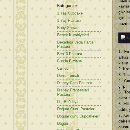
hazır
Kategoriler
kayna
çikola
1 Yaş Cupcake
için 
1 Yaş Pastası
buzdol
Baby Shower
Bebek Kurabiyeleri
Bekarlığa Veda Partisi
Pastası
1. Fır
Ben10 Pastası
arkası
Burçin Birdane
kısım a
Caillou
2. Kre
3. Toz
Deniz Temalı
4. Yum
Disney Cars Pastası
çırpılır
Disney Prensesleri
5. To
Pastası
akları
Diş Buğdayı
6. Mik
Doğum Günü Pastaları
edilir,
7. Kar
Doğum günü Cupcakeleri
daire
Düğün
oluştu