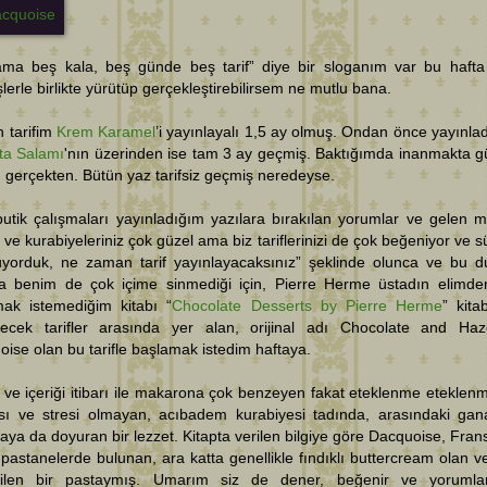
ama beş kala, beş günde beş tarif” diye bir sloganım var bu hafta 
şlerle birlikte yürütüp gerçekleştirebilirsem ne mutlu bana.
 tarifim
Krem Karamel
’i yayınlayalı 1,5 ay olmuş. Ondan önce yayınla
ta Salamı
'nın üzerinden ise tam 3 ay geçmiş. Baktığımda inanmakta g
 gerçekten. Bütün yaz tarifsiz geçmiş neredeyse.
butik çalışmaları yayınladığım yazılara bırakılan yorumlar ve gelen ma
 ve kurabiyeleriniz çok güzel ama biz tariflerinizi de çok beğeniyor ve sü
uyorduk, ne zaman tarif yayınlayacaksınız” şeklinde olunca ve bu 
da benim de çok içime sinmediği için, Pierre Herme üstadın elimde
mak istemediğim kitabı “
Chocolate Desserts by Pierre Herme
” kita
ecek tarifler arasında yer alan, orijinal adı Chocolate and Haz
ise olan bu tarifle başlamak istedim haftaya.
 ve içeriği itibarı ile makarona çok benzeyen fakat eteklenme etekle
ısı ve stresi olmayan, acıbadem kurabiyesi tadında, arasındaki gana
taya da doyuran bir lezzet. Kitapta verilen bilgiye göre Dacquoise, Fran
pastanelerde bulunan, ara katta genellikle fındıklı buttercream olan v
ilen bir pastaymış. Umarım siz de dener, beğenir ve yorumlar