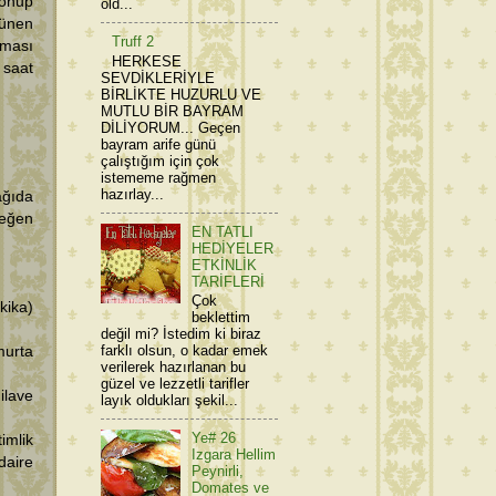
konup
old...
lünen
Truff 2
ğuması
HERKESE
 saat
SEVDİKLERİYLE
BİRLİKTE HUZURLU VE
MUTLU BİR BAYRAM
DİLİYORUM... Geçen
bayram arife günü
çalıştığım için çok
istememe rağmen
hazırlay...
ağıda
değen
EN TATLI
HEDİYELER
ETKİNLİK
TARİFLERİ
Çok
kika)
beklettim
değil mi? İstedim ki biraz
farklı olsun, o kadar emek
murta
verilerek hazırlanan bu
güzel ve lezzetli tarifler
ilave
layık oldukları şekil...
Ye# 26
imlik
Izgara Hellim
daire
Peynirli,
Domates ve