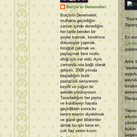
Burçin'in Denemeleri
Burçin'in Denemeleri,
“Bayr
mutfakta geçirdiğim
Sipari
zaman içinde denediğim
her tarife benden bir
şeyler katmak, kendimce
En son
dokunuşlar yapmak,
Çikola
fotoğraf çekmek ve
çektim
paylaşmak beni mutlu
ettiği için var oldu. Aynı
Artık 
zamanda ona bağlı olarak
“pasta
gelişen, 2008 yılında
uygul
başladığım butik
aslın
pastacılık serüvenimi
bırak
keyifli ve yoğun bir
şekilde yürütüyorum.
denen
Tasarladığım her pasta
Dacquo
ve kurabiyeyi hayata
geçirdikten sonra bu
Yapısı
benim eserim diyebilmek
sıkınt
ve güzel geri bildirimler
çikola
almak bu işin bana en
bütün 
çok haz veren kısmı.
beğen