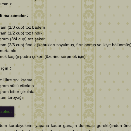
ırsınız.
li malzemeler :
ram (1/3 cup)
toz badem
ram (1/2 cup) toz fındık
gram (3/4 cup) toz şeker
ram (2/3 cup) fındık (kabukları soyulmuş, fırınlanmış ve ikiye bölünmüş
murta akı
mek kaşığı pudra şekeri (üzerine serpmek için)
için :
mililitre sıvı krema
gram sütlü çikolata
gram bitter çikolata
ram tereyağı
dem kurabiyelerini yapana kadar ganajın donması gerektiğinden ön