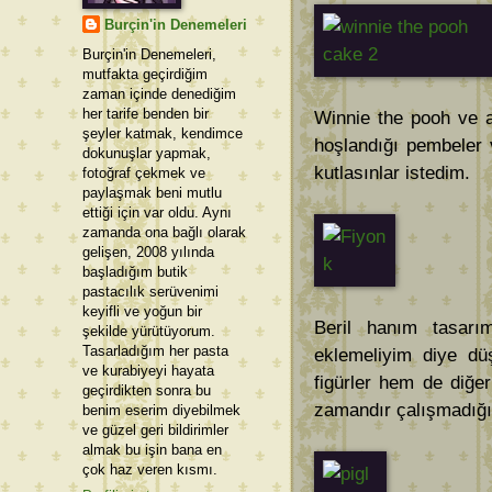
Burçin'in Denemeleri
Burçin'in Denemeleri,
mutfakta geçirdiğim
zaman içinde denediğim
her tarife benden bir
Winnie the pooh ve a
şeyler katmak, kendimce
hoşlandığı pembeler 
dokunuşlar yapmak,
kutlasınlar istedim.
fotoğraf çekmek ve
paylaşmak beni mutlu
ettiği için var oldu. Aynı
zamanda ona bağlı olarak
gelişen, 2008 yılında
başladığım butik
pastacılık serüvenimi
keyifli ve yoğun bir
Beril hanım tasarı
şekilde yürütüyorum.
Tasarladığım her pasta
eklemeliyim diye dü
ve kurabiyeyi hayata
figürler hem de diğe
geçirdikten sonra bu
zamandır çalışmadığı
benim eserim diyebilmek
ve güzel geri bildirimler
almak bu işin bana en
çok haz veren kısmı.