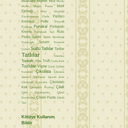
Muffin
Mudcake
Muz
Muzlu
Mısır
Muffin
Muzlu Pasta
Ekmeği
Mısır Gevreği
Pastacı
Pandispanya
Parfe
Kreması
Pelte
Peynirli
Portakal
Portakallı
Poğaça
Krema
Rulo
Portakallı Tart
Pasta
Sable
Sable Kurabiye
Susam
Supangle
Susamlı
Sütlü Tatlılar
Tartlar
Çubuk
Tatlılar
Tiramisu
Topkek
Truff
Trifle
Tuzlu Kek
Tuzlular
Vişne
Çatal
Çatlak
Çikolata
Kurabiye
Çikolata
Salamı
Çikolatalı Cevizli Kek
Çikolatalı
Çikolatalı Cupcake
Çilek
Kek
Çikolatalı Puding
Çilek Kurabiyeler
Çilekli
Çilekli Pasta
Dondurma
Çilekli
Tart
Kötüye Kullanım
Bildir