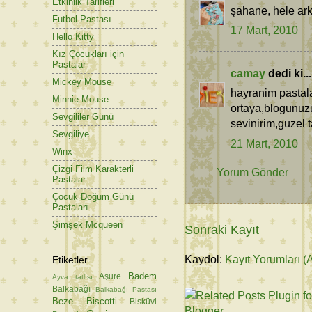
Etkinlik Tarifleri
şahane, hele ark
Futbol Pastası
17 Mart, 2010
Hello Kitty
Kız Çocukları için
Pastalar
camay
dedi ki...
Mickey Mouse
hayranim pastalar
Minnie Mouse
ortaya,blogunuz
Sevgililer Günü
sevinirim,guzel t
Sevgiliye
21 Mart, 2010
Winx
Çizgi Film Karakterli
Yorum Gönder
Pastalar
Çocuk Doğum Günü
Pastaları
Şimşek Mcqueen
Sonraki Kayıt
Kaydol:
Kayıt Yorumları (
Etiketler
Badem
Aşure
Ayva tatlısı
Balkabağı
Balkabağı Pastası
Beze
Biscotti
Bisküvi