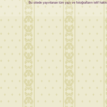
Bu sitede yayınlanan tüm yazı ve fotoğrafların telif hakkı