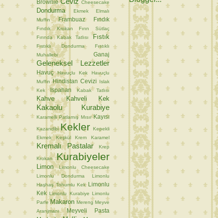
Ceviz
Brownie
Cheesecake
Dondurma
Ekmek
Elmalı
Frambuaz
Fındık
Muffin
Fındık Krokan
Fırın Sütlaç
Fıstık
Fırında Kabak Tatlısı
Fıstıklı Dondurma
Fıstıklı
Ganaj
Muhallebi
Geleneksel Lezzetler
Havuç
Havuçlu Kek
Havuçlu
Hindistan Cevizi
Muffin
Islak
Ispahan
Kek
Kabak Tatlısı
Kahve
Kahveli Kek
Kakaolu Kurabiye
Kayısı
Karamelli Patlamış Mısır
Kekler
Kazandibi
Kepekli
Ekmek
Keşkül
Krem Karamel
Kremalı Pastalar
Krep
Kurabiyeler
Krokan
Limon
Limonlu Cheesecake
Limonlu Dondurma
Limonlu
Limonlu
Haşhaş Tohumlu Kek
Kek
Limonlu Kurabiye
Limonlu
Makaron
Parfe
Mereng
Meyve
Meyveli Pasta
Aranjmanı