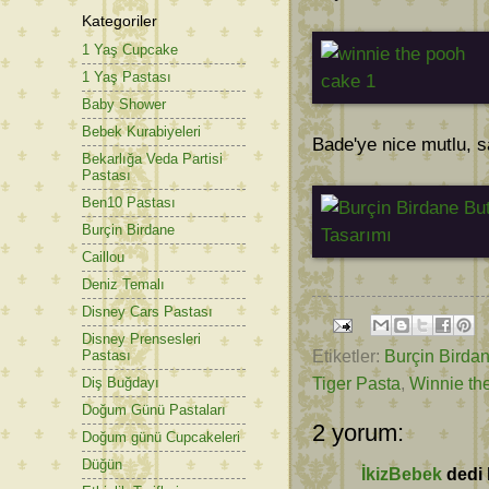
Kategoriler
1 Yaş Cupcake
1 Yaş Pastası
Baby Shower
Bebek Kurabiyeleri
Bade'ye nice mutlu, sa
Bekarlığa Veda Partisi
Pastası
Ben10 Pastası
Burçin Birdane
Caillou
Deniz Temalı
Disney Cars Pastası
Disney Prensesleri
Etiketler:
Burçin Birda
Pastası
Tiger Pasta
,
Winnie th
Diş Buğdayı
Doğum Günü Pastaları
2 yorum:
Doğum günü Cupcakeleri
Düğün
İkizBebek
dedi k