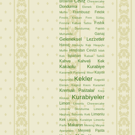
Ceviz
Brownie
Cheesecake
Dondurma
Ekmek
Elmalı
Frambuaz
Fındık
Muffin
Fındık Krokan
Fırın Sütlaç
Fıstık
Fırında Kabak Tatlısı
Fıstıklı Dondurma
Fıstıklı
Ganaj
Muhallebi
Geleneksel Lezzetler
Havuç
Havuçlu Kek
Havuçlu
Hindistan Cevizi
Muffin
Islak
Ispahan
Kek
Kabak Tatlısı
Kahve
Kahveli Kek
Kakaolu Kurabiye
Kayısı
Karamelli Patlamış Mısır
Kekler
Kazandibi
Kepekli
Ekmek
Keşkül
Krem Karamel
Kremalı Pastalar
Krep
Kurabiyeler
Krokan
Limon
Limonlu Cheesecake
Limonlu Dondurma
Limonlu
Limonlu
Haşhaş Tohumlu Kek
Kek
Limonlu Kurabiye
Limonlu
Makaron
Parfe
Mereng
Meyve
Meyveli Pasta
Aranjmanı