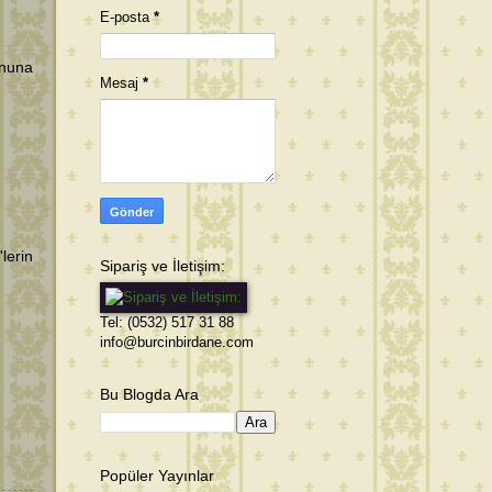
E-posta
*
onuna
Mesaj
*
lerin
Sipariş ve İletişim:
Tel: (0532) 517 31 88
info@burcinbirdane.com
Bu Blogda Ara
Popüler Yayınlar