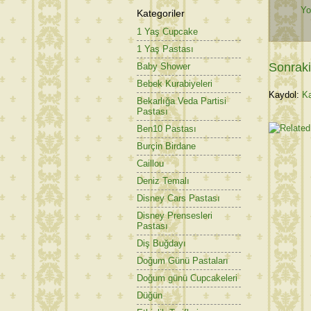
Yo
Kategoriler
1 Yaş Cupcake
1 Yaş Pastası
Sonraki
Baby Shower
Bebek Kurabiyeleri
Kaydol:
Ka
Bekarlığa Veda Partisi
Pastası
Ben10 Pastası
Burçin Birdane
Caillou
Deniz Temalı
Disney Cars Pastası
Disney Prensesleri
Pastası
Diş Buğdayı
Doğum Günü Pastaları
Doğum günü Cupcakeleri
Düğün