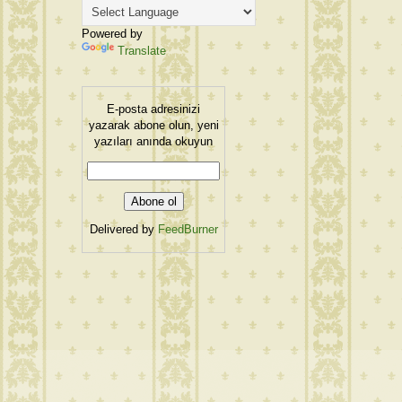
Powered by
Translate
E-posta adresinizi
yazarak abone olun, yeni
yazıları anında okuyun
Delivered by
FeedBurner