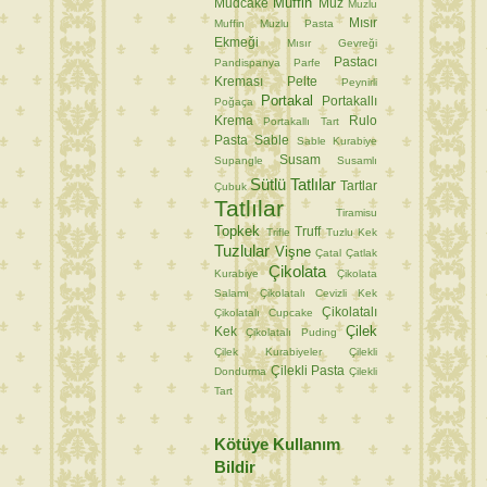
Muffin
Mudcake
Muz
Muzlu
Mısır
Muffin
Muzlu Pasta
Ekmeği
Mısır Gevreği
Pastacı
Pandispanya
Parfe
Kreması
Pelte
Peynirli
Portakal
Portakallı
Poğaça
Krema
Rulo
Portakallı Tart
Pasta
Sable
Sable Kurabiye
Susam
Supangle
Susamlı
Sütlü Tatlılar
Tartlar
Çubuk
Tatlılar
Tiramisu
Topkek
Truff
Trifle
Tuzlu Kek
Tuzlular
Vişne
Çatal
Çatlak
Çikolata
Kurabiye
Çikolata
Salamı
Çikolatalı Cevizli Kek
Çikolatalı
Çikolatalı Cupcake
Çilek
Kek
Çikolatalı Puding
Çilek Kurabiyeler
Çilekli
Çilekli Pasta
Dondurma
Çilekli
Tart
Kötüye Kullanım
Bildir