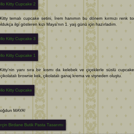
 Kitty temalı cupcake setini, İrem hanımın bu dönem kırmızı renk t
oldukça ilgi gösteren kızı Maya'nın 1. yaş günü için hazırladım.
Kitty'nin yanı sıra bir kısmı da kelebek ve çiçeklerle süslü cupcake'
i çikolatalı brownie kek, çikolatalı ganaj krema ve vişneden oluştu.
 doğdun MAYA!