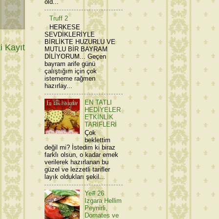
old...
Truff 2
HERKESE
SEVDİKLERİYLE
BİRLİKTE HUZURLU VE
 Kayıt
MUTLU BİR BAYRAM
DİLİYORUM... Geçen
bayram arife günü
çalıştığım için çok
istememe rağmen
hazırlay...
EN TATLI
HEDİYELER
ETKİNLİK
TARİFLERİ
Çok
beklettim
değil mi? İstedim ki biraz
farklı olsun, o kadar emek
verilerek hazırlanan bu
güzel ve lezzetli tarifler
layık oldukları şekil...
Ye# 26
Izgara Hellim
Peynirli,
Domates ve