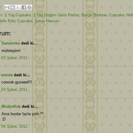
er:
1 Yaş Cupcake
,
1 Yaş Doğum Günü Partisi
,
Burçin Birdane
,
Cupcake
,
Hel
Hello Kitty Cupcake
,
Şeker Hamuru
rum:
Sanemiko
dedi ki...
muhteşem!
03 Şubat, 2011
emine
dedi ki...
cooook guzeeel!!!
03 Şubat, 2011
MiskinKek
dedi ki...
Ama bunlar fazla şirin ^^
:D
04 Şubat, 2011