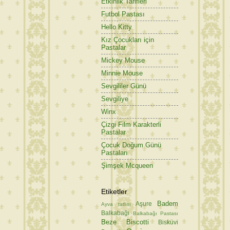
Etkinlik Tarifleri
Futbol Pastası
Hello Kitty
Kız Çocukları için
Pastalar
Mickey Mouse
Minnie Mouse
Sevgililer Günü
Sevgiliye
Winx
Çizgi Film Karakterli
Pastalar
Çocuk Doğum Günü
Pastaları
Şimşek Mcqueen
Etiketler
Badem
Aşure
Ayva tatlısı
Balkabağı
Balkabağı Pastası
Beze
Biscotti
Bisküvi