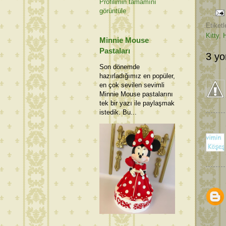
Profilimin tamamını
görüntüle
Etiketl
Kitty
,
Minnie Mouse
Pastaları
3 yo
Son dönemde
hazırladığımız en popüler,
en çok sevilen sevimli
Minnie Mouse pastalarını
tek bir yazı ile paylaşmak
istedik. Bu...