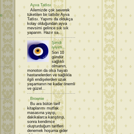
Ayva Tatlısı
Ailemizde çok severek
tüketilen bir tatlıdır Ayva
lo
Tatlısı. Yapımı da oldukça
kolay olduğundan ayva
mevsimi gelince sık sık
yaparım. Hazır sa...
Şimdi
iyiyim...
Son 10
gündür
sağlıklı
olmanın,
monoton da olsa hayatı
hastanelerden ve sağlıkla
ilgili endişelerden uzak
yaşamanın ne kadar önemli
ve güzel...
Brownie
Bu ara bütün tarif
kitaplarımı mutfak
masasına yayıp,
dakikalarca karıştırıp,
sonra kendimce
oluşturduğum tarifleri
denemek hoşuma gider