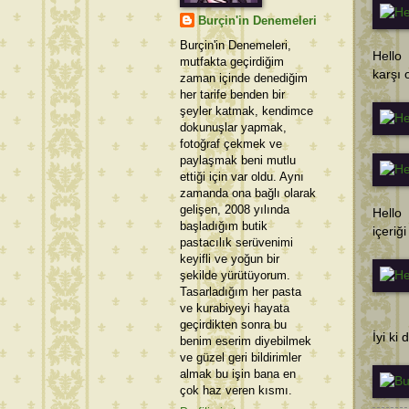
Burçin'in Denemeleri
Burçin'in Denemeleri,
Hello
mutfakta geçirdiğim
karşı 
zaman içinde denediğim
her tarife benden bir
şeyler katmak, kendimce
dokunuşlar yapmak,
fotoğraf çekmek ve
paylaşmak beni mutlu
ettiği için var oldu. Aynı
zamanda ona bağlı olarak
gelişen, 2008 yılında
Hello 
başladığım butik
içeriğ
pastacılık serüvenimi
keyifli ve yoğun bir
şekilde yürütüyorum.
Tasarladığım her pasta
ve kurabiyeyi hayata
geçirdikten sonra bu
İyi ki
benim eserim diyebilmek
ve güzel geri bildirimler
almak bu işin bana en
çok haz veren kısmı.