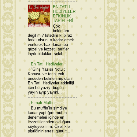
EN TATLI
HEDİYELER
ETKİNLİK
TARİFLERİ
Çok
beklettim
değil mi? İstedim ki biraz
farklı olsun, o kadar emek
verilerek hazırlanan bu
güzel ve lezzetli tarifler
layık oldukları şekil...
En Tatlı Hediyeler
"Giriş Yazısı Notu :
Konusu ve tarihi çok
önceden belirlenmiş olan
En Tatlı Hediyeler etkinliği
için bu yazıyı bugün
yayınlayıp yayınl...
Elmalı Muffin
Bu muffin’in şimdiye
kadar yaptığım muffin
denemeleri içinde en
lezzetlilerinden olduğunu
söyleyebilirim. Özellikle
piştiğinin ertesi günü t...