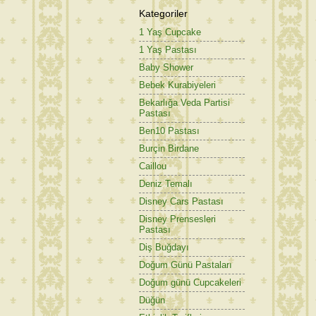
Kategoriler
1 Yaş Cupcake
1 Yaş Pastası
Baby Shower
Bebek Kurabiyeleri
Bekarlığa Veda Partisi
Pastası
Ben10 Pastası
Burçin Birdane
Caillou
Deniz Temalı
Disney Cars Pastası
Disney Prensesleri
Pastası
Diş Buğdayı
Doğum Günü Pastaları
Doğum günü Cupcakeleri
Düğün