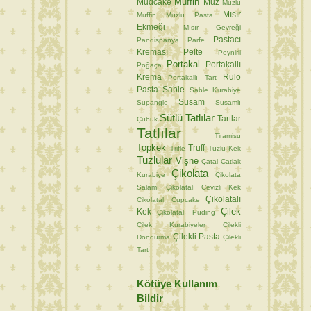
Muffin
Mudcake
Muz
Muzlu
Mısır
Muffin
Muzlu Pasta
Ekmeği
Mısır Gevreği
Pastacı
Pandispanya
Parfe
Kreması
Pelte
Peynirli
Portakal
Portakallı
Poğaça
Krema
Rulo
Portakallı Tart
Pasta
Sable
Sable Kurabiye
Susam
Supangle
Susamlı
Sütlü Tatlılar
Tartlar
Çubuk
Tatlılar
Tiramisu
Topkek
Truff
Trifle
Tuzlu Kek
Tuzlular
Vişne
Çatal
Çatlak
Çikolata
Kurabiye
Çikolata
Salamı
Çikolatalı Cevizli Kek
Çikolatalı
Çikolatalı Cupcake
Çilek
Kek
Çikolatalı Puding
Çilek Kurabiyeler
Çilekli
Çilekli Pasta
Dondurma
Çilekli
Tart
Kötüye Kullanım
Bildir