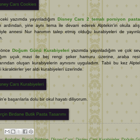
nceki yazımda yayınladığım
Disney Cars 2 temalı porsiyon pasta
 ardından, yine aynı tema ile devam ederek Alptekin'in okula alı
iyle annesi Nur hanımın talep etmiş olduğu kurabiyeleri de yayın
m.
 önce
Doğum Günü Kurabiyeleri
yazımda yayınladığım ve çok se
tığım uçuk mavi ile bej rengi şeker hamuru üzerine, araba resi
arından oluşan kurabiyelerin aynısını uyguladım. Tabii bu kez Alptek
i karakterler yer aldı kurabiyeleri üzerinde.
in'e başarılarla dolu bir okul hayatı diliyorum.
er:
Arabalar
,
Burçin Birdane
,
Disney Cars
,
Disney Cars Kurabiyeler
,
Doğum G