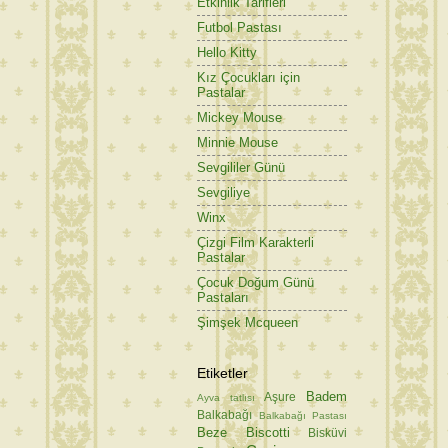
Etkinlik Tarifleri
Futbol Pastası
Hello Kitty
Kız Çocukları için
Pastalar
Mickey Mouse
Minnie Mouse
Sevgililer Günü
Sevgiliye
Winx
Çizgi Film Karakterli
Pastalar
Çocuk Doğum Günü
Pastaları
Şimşek Mcqueen
Etiketler
Badem
Aşure
Ayva tatlısı
Balkabağı
Balkabağı Pastası
Beze
Biscotti
Bisküvi