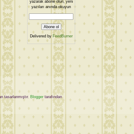
yazarak abone olun, yeni
yazıları anında okuyun
Delivered by
FeedBurner
an tasarlanmıştır.
Blogger
tarafından