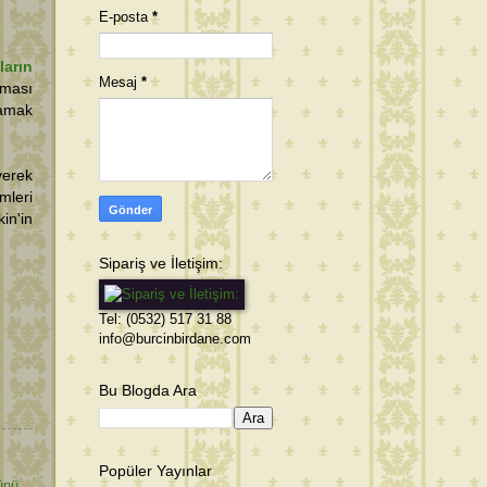
E-posta
*
ların
Mesaj
*
şması
lamak
verek
mleri
in'in
Sipariş ve İletişim:
Tel: (0532) 517 31 88
info@burcinbirdane.com
Bu Blogda Ara
Popüler Yayınlar
ünü