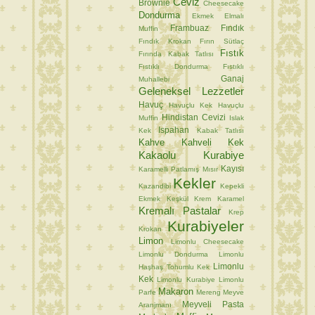
Ceviz
Brownie
Cheesecake
Dondurma
Ekmek
Elmalı
Frambuaz
Fındık
Muffin
Fındık Krokan
Fırın Sütlaç
Fıstık
Fırında Kabak Tatlısı
Fıstıklı Dondurma
Fıstıklı
Ganaj
Muhallebi
Geleneksel Lezzetler
Havuç
Havuçlu Kek
Havuçlu
Hindistan Cevizi
Muffin
Islak
Ispahan
Kek
Kabak Tatlısı
Kahve
Kahveli Kek
Kakaolu Kurabiye
Kayısı
Karamelli Patlamış Mısır
Kekler
Kazandibi
Kepekli
Ekmek
Keşkül
Krem Karamel
Kremalı Pastalar
Krep
Kurabiyeler
Krokan
Limon
Limonlu Cheesecake
Limonlu Dondurma
Limonlu
Limonlu
Haşhaş Tohumlu Kek
Kek
Limonlu Kurabiye
Limonlu
Makaron
Parfe
Mereng
Meyve
Meyveli Pasta
Aranjmanı