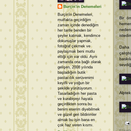
Burçin'in Denemeleri
Burçin'in Denemeleri,
Bir ö
mutfakta geçirdiğim
hemen
zaman içinde denediğim
neden
her tarife benden bir
şeyler katmak, kendimce
istedi
dokunuşlar yapmak,
fotoğraf çekmek ve
Daha
paylaşmak beni mutlu
çalış
ettiği için var oldu. Aynı
baskıl
zamanda ona bağlı olarak
sevdiğ
gelişen, 2008 yılında
başladığım butik
pastacılık serüvenimi
keyifli ve yoğun bir
şekilde yürütüyorum.
Alptek
Tasarladığım her pasta
ve kurabiyeyi hayata
geçirdikten sonra bu
benim eserim diyebilmek
ve güzel geri bildirimler
almak bu işin bana en
çok haz veren kısmı.
Etiketl