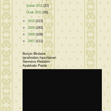
Şubat 2011
(22)
Ocak 2011
(30)
►
2010
(213)
►
2009
(183)
►
2008
(109)
►
2007
(111)
Burçin Birdane
tarafından hazırlanan
Siemens Reklamı
Ayakkabı Pasta