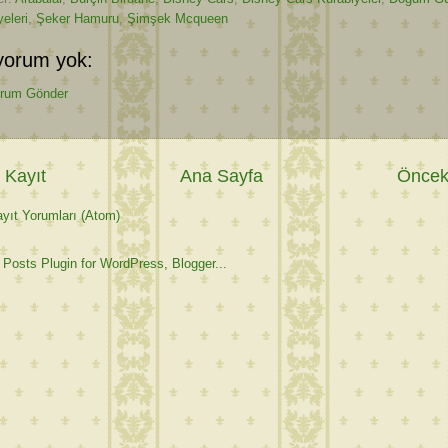
eleri
,
Şeker Hamuru
,
Şimşek Mcqueen
yorum yok:
rum Gönder
 Kayıt
Ana Sayfa
Önceki
yıt Yorumları (Atom)