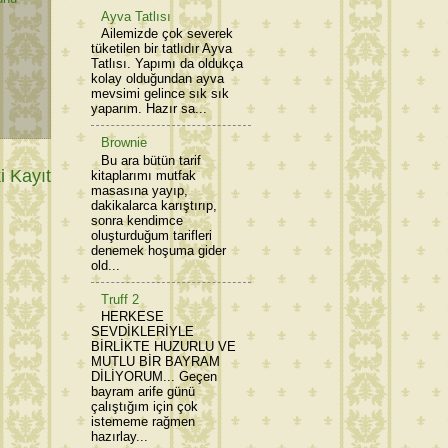
Ayva Tatlısı
Ailemizde çok severek
tüketilen bir tatlıdır Ayva
Tatlısı. Yapımı da oldukça
kolay olduğundan ayva
mevsimi gelince sık sık
yaparım. Hazır sa...
Brownie
Bu ara bütün tarif
 Kayıt
kitaplarımı mutfak
masasına yayıp,
dakikalarca karıştırıp,
sonra kendimce
oluşturduğum tarifleri
denemek hoşuma gider
old...
Truff 2
HERKESE
SEVDİKLERİYLE
BİRLİKTE HUZURLU VE
MUTLU BİR BAYRAM
DİLİYORUM... Geçen
bayram arife günü
çalıştığım için çok
istememe rağmen
hazırlay...