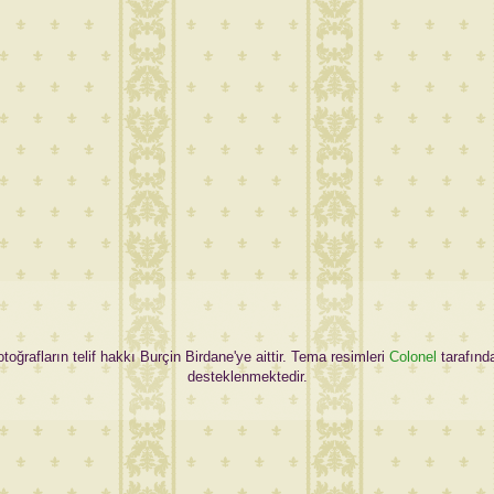
oğrafların telif hakkı Burçin Birdane'ye aittir. Tema resimleri
Colonel
tarafınd
desteklenmektedir.