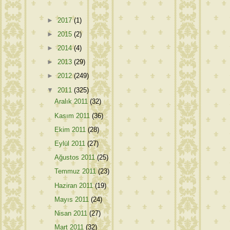
►
2017
(1)
►
2015
(2)
►
2014
(4)
►
2013
(29)
►
2012
(249)
▼
2011
(325)
Aralık 2011
(32)
Kasım 2011
(36)
Ekim 2011
(28)
Eylül 2011
(27)
Ağustos 2011
(25)
Temmuz 2011
(23)
Haziran 2011
(19)
Mayıs 2011
(24)
Nisan 2011
(27)
Mart 2011
(32)